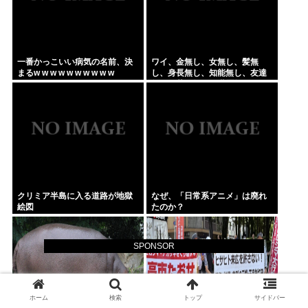
一番かっこいい病気の名前、決
ワイ、金無し、女無し、髪無
まるw w w w w w w w w w
し、身長無し、知能無し、友達
無し、若さ無し、職歴無し、や
る気無し
クリミア半島に入る道路が地獄
なぜ、「日常系アニメ」は廃れ
絵図
たのか？
SPONSOR
ホーム
検索
トップ
サイドバー