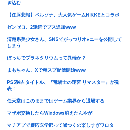
ぎ込む
【任豚悲報】ペルソナ、大人気ゲームNIKKEとコラボ
ゼンゼロ、2連続でブス追加www
清楚系美少女さん、SNSでがっつりオ●ニーを公開して
しまう
ぼっちでプラネタリウムって異端か？
まもちゃん、Xで精スプ配信開始www
PS5独占タイトル、『竜騎士の迷宮 リマスター』が発
表！
任天堂はこのままではゲーム業界から退場する
マザボ交換したらWindows消えたんやが
マチアプで慶応医学部って嘘つくの楽しすぎワロタ