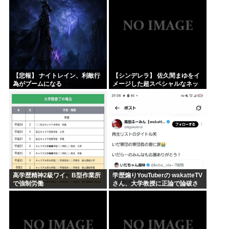
【悲報】 ナイトレイン、利敵行
【シンデレラ】 佐久間まゆをイ
為がブームになる
メージした超スペシャルなネッ
クレスが登場する件について
高学歴精神2級ワイ、B型作業所
学歴煽りYouTuberの wakatteTV
で強制労働
さん、大学教授に正論で論破さ
れたので信者ファンネルに冷笑
させるしかなす術がなくなる