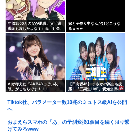
年収1500万の父が退職。父「退
嫁と子作り中なんだけどこうな
職金も渡したよな？」母「貯金
るｗｗｗ
なんてないよー」父「全部なく
なったの！？」→予想外の返事
に家族騒然となり…
AIが考えた「AKB48っぽい衣
【日向坂46】 まさかの楽曲も披
装」がこちらです！！！
露！『三期生LIVE』愛知公演の
レポがこちら
Tiktok社、パラメーター数10兆のミュトス級AIを公開
へ
おまえらスマホの「あ」の予測変換1個目を続く限り繋
げてみろwww