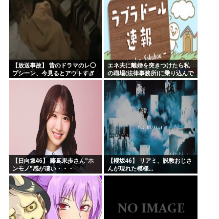
【放送事故】 昔のドラマのレ◯
エネ夫に離婚を突きつけたら私
プシーン、今見るとアウトすぎ
の職場(法律事務所)に乗り込んで
る・・・
きた 堂々と「離婚の法律相談で
す。母の薦めでこちらに参りま
した」と言っているが、...
【日向坂46】 藤嶌果歩さん"ホ
【櫻坂46】 リアミ、説教おじさ
ンモノ"感が凄い・・・
んが現れた模様...