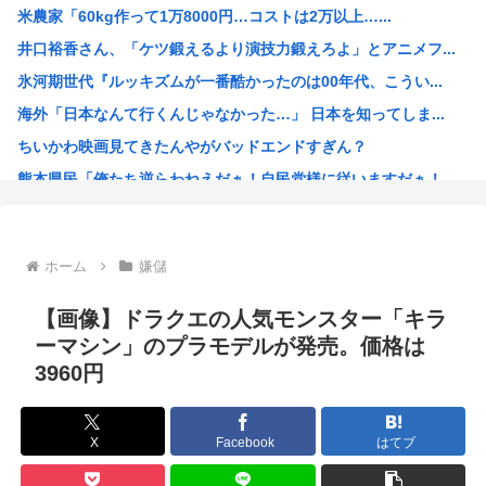
米農家「60kg作って1万8000円…コストは2万以上…...
古いパソコンのUSBに挿すだけで復活&高速化するマジック...
井口裕香さん、「ケツ鍛えるより演技力鍛えろよ」とアニメフ...
中国、止められないEV製造 売れず在庫山積み「売れたこと...
氷河期世代『ルッキズムが一番酷かったのは00年代、こうい...
危険物乙4さん合格率30%の難関試験になる
海外「日本なんて行くんじゃなかった…」 日本を知ってしま...
氷河期世代『ルッキズムが一番酷かったのは00年代、こうい...
ちいかわ映画見てきたんやがバッドエンドすぎん？
女子中学生をカッターナイフで脅し性的暴行か 56歳男を逮...
熊本県民「俺たち逆らわねえだぁ！自民党様に従いますだぁ！...
高市早苗、また経歴にウソが判明
お絵描きAIくん、読む本が決まらない、可愛い女の子も作れ...
お前らお盆の準備をしたか？国父安倍晋三が天国から帰ってく...
ホーム
嫌儲
韓国人「悲報：FIFA会長にさえ2002年W杯で韓国が審...
韓国人「日本のサッカー協会も性接待やってるんじゃないです...
【画像】ドラクエの人気モンスター「キラ
小泉進次郎「北朝鮮に厳重に抗議し、強く非難した」
ーマシン」のプラモデルが発売。価格は
3960円
今期アニメ、無職さよララ乙女怪獣ヤニねこ鉄ジャン天幕きみ...
日本さん食料自給率が過去最低に 25年度37% 主要先進...
韓国、日本の新しい防衛白書に対する当てつけで、日本の制止...
X
Facebook
はてブ
トランプ大統領、イランとの戦闘「近く終結するだろう」と表...