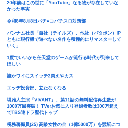
20年前はこの世に「YouTube」なる物が存在していな
かった事実
令和8年8月8日パチ●コパチスロ対策部
バンナム社長「自社（テイルズ）、他社（パタポン）IP
ともに現行機で遊べない名作を積極的にリマスターして
いく」
1度でいいから任天堂のゲームが流行る時代が到来して
ほしい
誰かワイにスイッチ2買えやカス
エッヂ投資部、立たなくなる
堺雅人主演『VIVANT』、第11話の無料配信再生数が
1000万回突破！ TVerお気に入り登録者数は300万超え
でTBS連ドラ歴代トップ
税務署職員(25) 高齢女性の金（1億5000万）を競艇につ