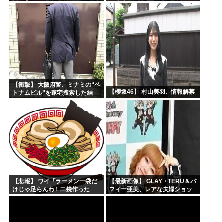
坂46】
興味津々
【衝撃】 大阪府警、ミナミの“ベ
【櫻坂46】 村山美羽、情報解禁
トナムビル”を家宅捜索した結
果・・・・・・
【悲報】 ワイ「ラーメン一袋だ
【最新画像】 GLAY・TERU＆パ
けじゃ足らんわ！二袋作った
フィー亜美、レアな夫婦ショッ
ろ！」→結果ｗｗｗ
トを公開してしまう！