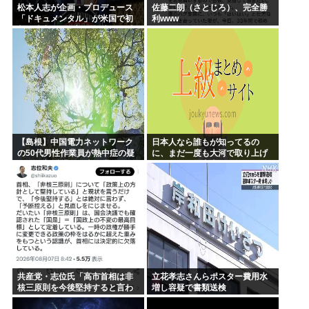
松本人志が企画・プロデュース
佐藤二朗（さとじろ）、完全勝
「ドキュメンタル」が米国で初
利www
制作決定 シンプルな設定に国境
超えた支持
【島根】中国電力ネットワーク
日本人なら誰もが知ってるの
の50代男性作業員が熱中症の疑
に、まだ一度も大河で取り上げ
いで死亡 鉄塔の保守作業後に倒
られてない歴史上の人物
れる 邑南町
共産党・志位氏「高市首相は非
立花孝志さんらポスター費用水
核三原則を今後堅持すると言わ
増し容疑で書類送検
ない！」