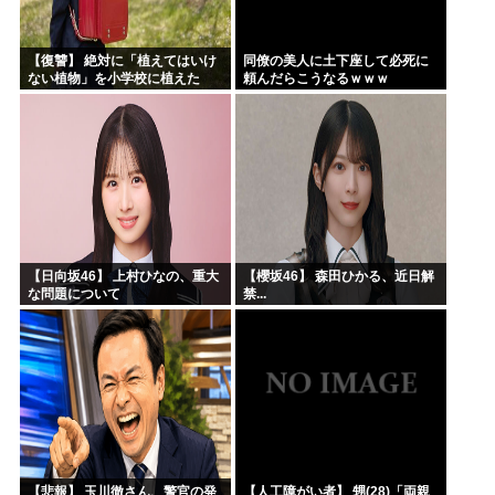
【復讐】 絶対に「植えてはいけ
同僚の美人に土下座して必死に
ない植物」を小学校に植えた
頼んだらこうなるｗｗｗ
→20年経って見に行くと…
「！？」衝撃の光景が・・・
【日向坂46】 上村ひなの、重大
【櫻坂46】 森田ひかる、近日解
な問題について
禁...
【悲報】 玉川徹さん、警官の発
【人工障がい者】 甥(28)「両親