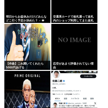
明日からお盆休みだけどみんな
交通系カードで改札通って改札
どこ行く予定か決めた？ ‍♂ ☀
内のショップ利用してまた改札
出ようとしたら出られなくてワ
ロタ
【作曲】これ聞いてくれたら
忍空があまり評価されてない理
5000円あげる
由