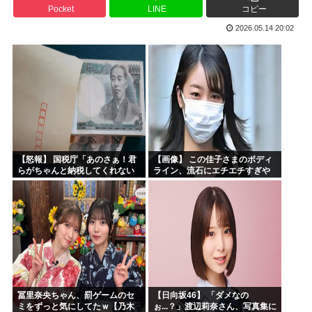
Pocket
LINE
コピー
海外の反応：韓国サッカー協会、国際審判員らを性接待
2026.05.14 20:02
「作り込んである高尚アニメ」なんかよりも「心の揺れ動く少...
トランプ「悪夢のオバマ政権！景気が悪いのはオバマのせい」
ひなこのーと作者、顔と一緒に乳首を晒すも抜けない
中国新聞「高市総理は非核三原則堅持をはっきり言わなかった...
韓国人「現在の日本の沖縄のスーパーは台風のおかげでこうな...
【怒報】 国税庁「あのさぁ！君
【画像】 この佳子さまのボディ
らがちゃんと納税してくれない
ライン、流石にエチエチすぎや
とこうなっちゃうけどどうす
ろ！
る？！」←これw w w w w w w w
冨里奈央ちゃん、罰ゲームのセ
【日向坂46】 「ダメなの
ミをずっと気にしてたｗ【乃木
ぉ...？」渡辺莉奈さん、写真集に