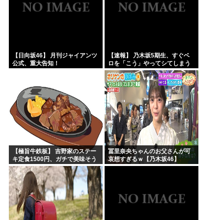
【日向坂46】 月刊ジャイアンツ
【速報】 乃木坂5期生、すぐベ
公式、重大告知！
ロを「こう」やってシてしまう
ｗｗｗｗｗｗ
【極旨牛鉄板】 吉野家のステー
冨里奈央ちゃんのお父さんが可
キ定食1500円、ガチで美味そう
哀想すぎるｗ【乃木坂46】
ｗｗｗ