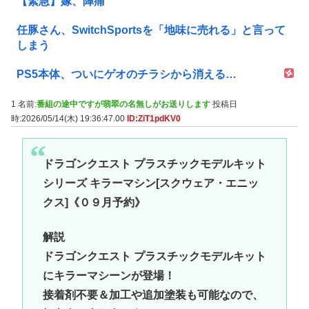
【緊急】嫁、陣痛
任豚さん、SwitchSportsを「地味に売れる」と言って
しまう
PS5本体、ついにゲオのチラシから消える…
1 名前:
番組の途中ですが翡翠の名無しがお送りします
投稿日
時:2026/05/14(木) 19:36:47.00
ID:ZiT1pdKV0
ドラゴンクエスト プラスチックモデルキット
シリーズ キラーマシン[スクウェア・エニッ
クス]《０９月予約》
解説
ドラゴンクエスト プラスチックモデルキット
にキラーマシーンが登場！
接着剤不要＆加工や追加塗装も可能なので、