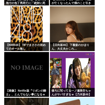
泡での包丁男死亡に「絶対に死
が亡くなったんで僕のこと引き
刑にならない罪なのに警察が死
取ってほしいんですけど！」な
刑にした！」 → 元警官のマジレ
んでいい年したヒキニートを引
スがコチラ → ………
き取らなきゃいけないんだ...
【NMB48】 TIFでまさかの初め
【日向坂46】 下着姿のかほり
てのオール無し
ん、大丈夫かこれ…
【画像】 Netflix版『リボンの騎
後ろに写ってる一ノ瀬美空ちゃ
士』、とんでもない事になるｗ
んがヤバすぎるｗ【乃木坂46】
ｗｗｗｗ