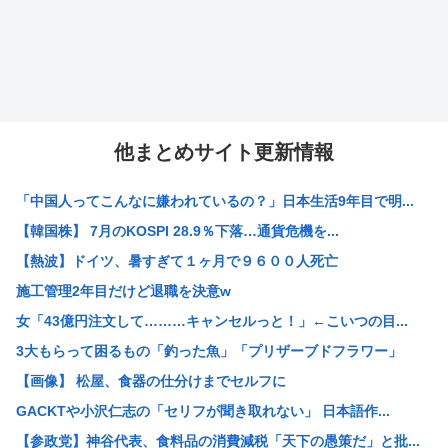
他まとめサイト更新情報
「中国人ってこんなに嫌われているの？」日本生活9年目で明...
【韓国株】 7月のKOSPI 28.9％下落…通貨危機を...
【熱波】ドイツ、暑すぎて１ヶ月で９６００人死亡
施工管理2年目だけど退職を決意w
女「43億円注文して………キャンセルっと！」←こいつの目...
3大もらって困るもの「釣った魚」「プリザーブドフラワー」
【画像】 松屋、食器の仕分けまでセルフに
GACKTや小沢仁志の「セリフが聞き取れない」 日本語作...
【参政党】神谷代表、食料品の消費減税「天下の愚策だ」と批...