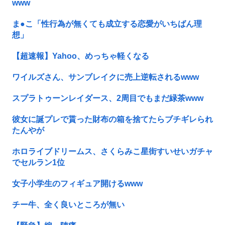
www
ま●こ「性行為が無くても成立する恋愛がいちばん理
想」
【超速報】Yahoo、めっちゃ軽くなる
ワイルズさん、サンブレイクに売上逆転されるwww
スプラトゥーンレイダース、2周目でもまだ緑茶www
彼女に誕プレで貰った財布の箱を捨てたらブチギレられ
たんやが
ホロライブドリームス、さくらみこ星街すいせいガチャ
でセルラン1位
女子小学生のフィギュア開けるwww
チー牛、全く良いところが無い