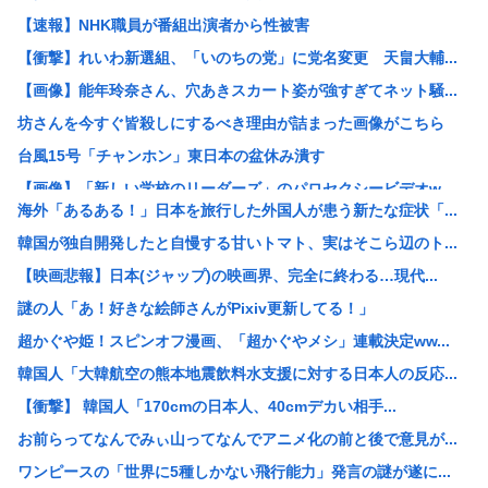
【速報】NHK職員が番組出演者から性被害
【衝撃】れいわ新選組、「いのちの党」に党名変更 天畠大輔...
【画像】能年玲奈さん、穴あきスカート姿が強すぎてネット騒...
坊さんを今すぐ皆殺しにするべき理由が詰まった画像がこちら
台風15号「チャンホン」東日本の盆休み潰す
【画像】「新しい学校のリーダーズ」のパロセクシービデオw...
海外「あるある！」日本を旅行した外国人が患う新たな症状「...
【困惑】株資産7億円あるのに交通も食事も服も全部優待・・...
韓国が独自開発したと自慢する甘いトマト、実はそこら辺のト...
【画像】高市早苗さん、殺されることに怯え始めるwww
【映画悲報】日本(ジャップ)の映画界、完全に終わる…現代...
【困惑】資産7億円あるのに、移動も食事も服も株主優待生活
謎の人「あ！好きな絵師さんがPixiv更新してる！」
【画像】高市早苗、殺されることに怯え始める
超かぐや姫！スピンオフ漫画、「超かぐやメシ」連載決定ww...
【画像】飛行機の隣の客に手コキされたイケメンwww
韓国人「大韓航空の熊本地震飲料水支援に対する日本人の反応...
券売機でチンタラしてる鈍感日本人、ガチで増える。197c...
【衝撃】 韓国人「170cmの日本人、40cmデカい相手...
【衝撃】50代女性、京大病院で脳腫瘍手術→“腫瘍の無い部...
お前らってなんでみぃ山ってなんでアニメ化の前と後で意見が...
【画像】ディズニーのおいなり巻（600円）、流石にアレす...
ワンピースの「世界に5種しかない飛行能力」発言の謎が遂に...
小学生の時、廊下を走ったときの危険性と利点について統計を...