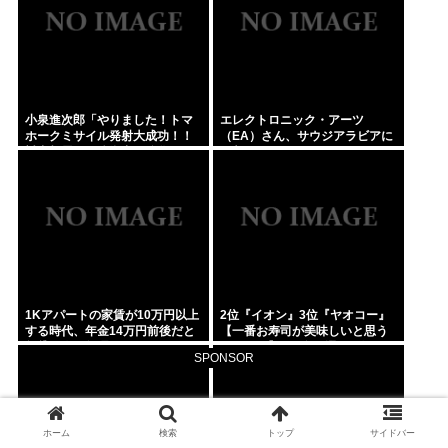
小泉進次郎「やりました！トマ
エレクトロニック・アーツ
ホークミサイル発射大成功！！
（EA）さん、サウジアラビアに
対中朝露への防衛力を強化して
買収されてしまう。これはハラ
ますw」
ールゲーム爆誕か
1Kアパートの家賃が10万円以上
2位『イオン』3位『ヤオコー』
する時代、年金14万円前後だと
【一番お寿司が美味しいと思う
賃貸の人は無理じゃね？
スーパー】300名が選ぶ1位に
SPONSOR
ホーム
検索
トップ
サイドバー