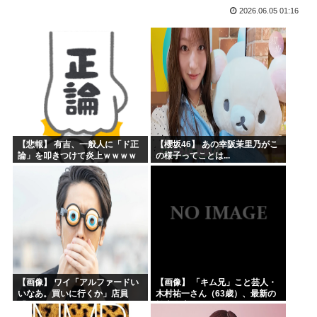
2026.06.05 01:16
海外「まるでトランプ」FIFAがW杯開催都市と結んだ約束...
海外「全部日本の真似だったのか…」 日本の普通のテレビ番...
お絵描きリレーってなんぞや
【海外の反応】 なぜイチローはあんなに敬遠四球が多かった...
平野綾とかいう女声優についてお前らが知ってることwww
みいちゃんと山田さんの漫画の作者なんでこんなに嫌われてる...
【悲報】 有吉、一般人に「ド正
【櫻坂46】 あの幸阪茉里乃がこ
論」を叩きつけて炎上ｗｗｗｗ
の様子ってことは...
ｗｗｗｗ
【画像】 ワイ「アルファードい
【画像】 「キム兄」こと芸人・
いなあ。買いに行くか」店員
木村祐一さん（63歳）、最新の
「ほいっ見積もりな！」ワイ
松本人志さんとのツーショット
「金額おかしくね？」←お前ら
が完全に別人だとネット騒然！