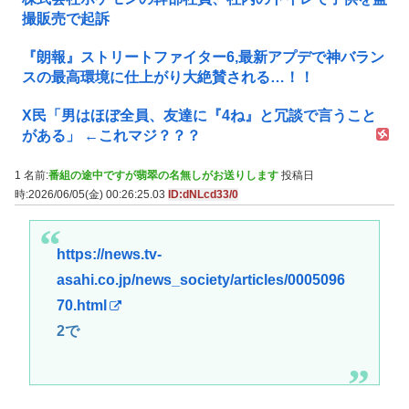
撮販売で起訴
『朗報』ストリートファイター6,最新アプデで神バラン
スの最高環境に仕上がり大絶賛される…！！
X民「男はほぼ全員、友達に『4ね』と冗談で言うこと
がある」 ←これマジ？？？
1 名前:
番組の途中ですが翡翠の名無しがお送りします
投稿日
時:2026/06/05(金) 00:26:25.03
ID:dNLcd33/0
https://news.tv-
asahi.co.jp/news_society/articles/0005096
70.html
2で