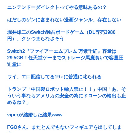
ニンテンドーダイレクトってやる意味あるの？
はだしのゲンに含まれない漫画ジャンル、存在しない
堀井雄二のSwitch独占ボードゲーム（DL専売3980
円）、クソつまらなさそう
Switch2『ファイアーエムブレム 万紫千紅』容量は
29.5GB！任天堂ゲーまでストレージ馬鹿食いで容量圧
迫堂に
ワイ、エ口配信してる19♀に普通に叱られる
トランプ「中国製ロボット輸入禁止！！」中国「あ、そ
ういう事ならアメリカの安全の為にドローンの輸出も止
めるね？」
viperが結婚した結果www
FGOさん、またとんでもないフィギュアを出してしま