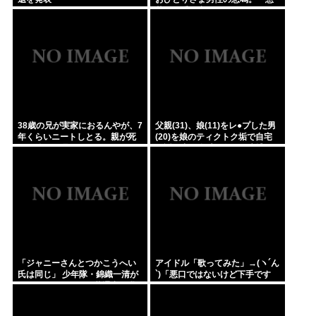
菜すら手が出ない」
38歳の兄が実家におるんやが、7
父親(31)、娘(11)をレ●プした男
年くらいニートしとる。親が死
(20)を娘のティクトク垢で自宅
んだ後の処理どうしよう
に誘い出し自助 2人とも逮捕
「ジャニーさんとつかこうへい
アイドル「歌ってみた」→(ヽ´ん
氏は同じ」 少年隊・錦織一清が
`)「悪口ではないけど下手です
明かすレジェンドの共通点と我
ね」
流の演出論