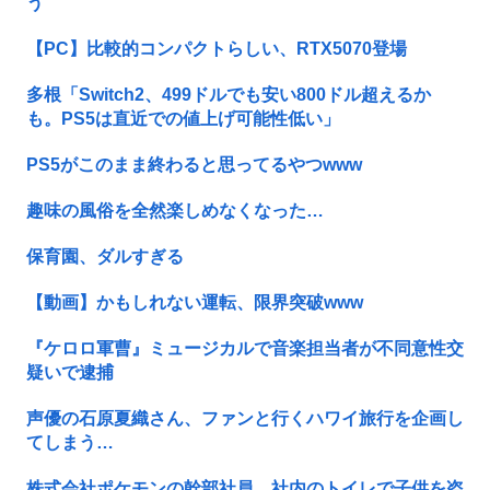
う
【PC】比較的コンパクトらしい、RTX5070登場
多根「Switch2、499ドルでも安い800ドル超えるか
も。PS5は直近での値上げ可能性低い」
PS5がこのまま終わると思ってるやつwww
趣味の風俗を全然楽しめなくなった…
保育園、ダルすぎる
【動画】かもしれない運転、限界突破www
『ケロロ軍曹』ミュージカルで音楽担当者が不同意性交
疑いで逮捕
声優の石原夏織さん、ファンと行くハワイ旅行を企画し
てしまう…
株式会社ポケモンの幹部社員、社内のトイレで子供を盗