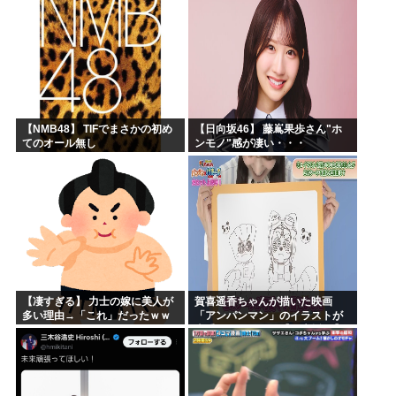
もそう思うよな？？？？？
「マジで誰かわからん」...
【NMB48】 TIFでまさかの初め
【日向坂46】 藤嶌果歩さん"ホ
てのオール無し
ンモノ"感が凄い・・・
【凄すぎる】 力士の嫁に美人が
賀喜遥香ちゃんが描いた映画
多い理由→「これ」だったｗｗ
「アンパンマン」のイラストが
ｗｗｗｗｗ
上手すぎる！！！【乃木坂46】