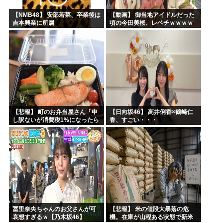
【NMB48】 安部若菜、卒業後は
【動画】 御当地アイドルだった
吉本興業に所属
頃の今田美桜、レベチｗｗｗｗ
ｗｗｗｗｗｗｗｗｗｗｗｗｗｗ
【悲報】 町のお弁当屋さん「申
【日向坂46】 高井俐香×鶴崎仁
し訳ないが消費税1%になったら
香、すごい・・・
その分商品代を値上げするわ」
冨里奈央ちゃんのお父さんが可
【悲報】 米の値段大暴落の危
哀想すぎるｗ【乃木坂46】
機。在庫が山程ある状態で新米