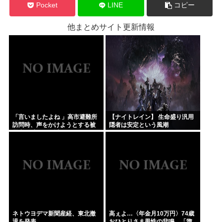
Pocket
LINE
コピー
他まとめサイト更新情報
「言いましたよね 」高市避難所
【ナイトレイン】 生命盛り汎用
訪問時、声をかけようとする被
隠者は安定という風潮
災者を威圧する謎のハゲガード
マンが発生
ネトウヨデマ新聞産経、東北撤
高ぇよ…〈年金月10万円〉74歳
退を発表
おひとりさま男性の悲鳴。「惣