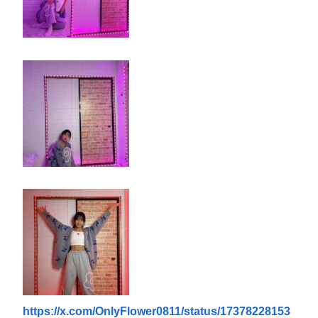
https://x.com/OnlyFlower0811/status/17378228153