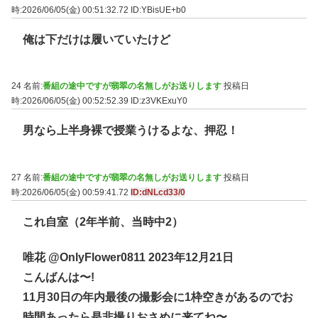
時:2026/06/05(金) 00:51:32.72
ID:YBisUE+b0
俺は下だけは履いていたけど
24 名前:
番組の途中ですが翡翠の名無しがお送りします
投稿日
時:2026/06/05(金) 00:52:52.39
ID:z3VKExuY0
男なら上半身裸で授業うけるよな、押忍！
27 名前:
番組の途中ですが翡翠の名無しがお送りします
投稿日
時:2026/06/05(金) 00:59:41.72
ID:dNLcd33/0
これ自室（2年半前、当時中2）
唯花 @OnlyFlower0811 2023年12月21日
こんばんは〜!
11月30日の年内最後の撮影会に1枠空きがあるのでお
時間あったら是非撮りおさめに来てね〜