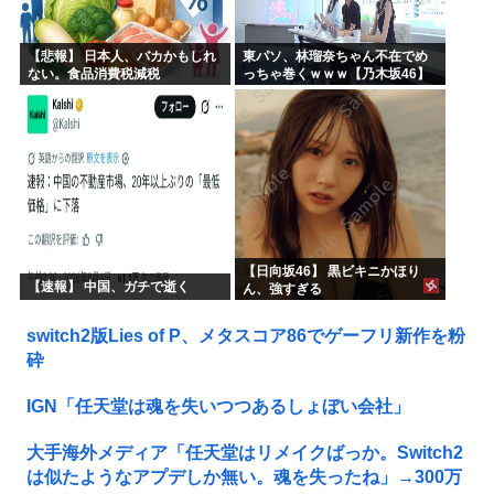
【悲報】 日本人、バカかもしれ
東パソ、林瑠奈ちゃん不在でめ
ない。食品消費税減税
っちゃ巻くｗｗｗ【乃木坂46】
（8%→1%）に93.2%の国民が
賛成してしまう
【日向坂46】 黒ビキニかほり
【速報】 中国、ガチで逝く
ん、強すぎる
switch2版Lies of P、メタスコア86でゲーフリ新作を粉
砕
IGN「任天堂は魂を失いつつあるしょぼい会社」
大手海外メディア「任天堂はリメイクばっか。Switch2
は似たようなアプデしか無い。魂を失ったね」→300万