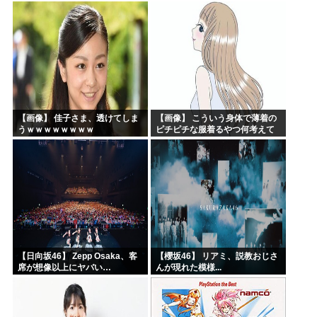
の収穫始まる。「米農家が生活
できない」
【画像】 佳子さま、透けてしま
【画像】 こういう身体で薄着の
うｗｗｗｗｗｗｗｗ
ピチピチな服着るやつ何考えて
るんだよ
【日向坂46】 Zepp Osaka、客
【櫻坂46】 リアミ、説教おじさ
席が想像以上にヤバい…
んが現れた模様...