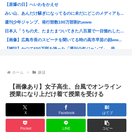
【原爆の日】へいわをかえせ
職場の貸本の習慣が、本を大事にしないおばさんのせいで無く...
みい山、あんだけ騒ぎになってるのに未だにどこのメディアも...
グラボ、国内価格4割値上げかwww
週刊少年ジャンプ、発行部数100万部割れwww
原爆投下81年
日本人「うちの犬、たまたまついてきた八百屋で一目惚れした...
「おっちゃん女の子になってスクール水着を着たいねん」60...
【画像】広島市長のスピーチを聞いてる時の高市早苗の顔ww...
警察官が60歳のおじいちゃんを射◯する動画が流出しやりす...
【雑誌】かつて650万部を誇った「週刊少年ジャンプ」、発...
ワイ、キンタマが腫れ上がって入院するも切開排膿で無事しな...
かのかりとかいう誰が見てるのか謎の漫画www
原爆投下81年
ホーム
嫌儲
海外「全部日本の真似だったのか…」 日本の普通のテレビ番...
海外「まるでトランプ」FIFAがW杯開催都市と結んだ約束...
【画像あり】女子高生、台風でオンライン
7時間かけて描いたHな糸会がこちら
授業になり上だけ着て授業を受ける
Win95開発者「日本でITが3Kと呼ばれるのは企業が根...
海外「その通り！」日本人ならどこでも発展させると語る世界...
X
Facebook
はてブ
【1966年】 母の日に9歳の息子が帰らなかった——容疑...
日本人「うちの犬、たまたまついてきた八百屋で一目惚れした...
Pocket
LINE
コピー