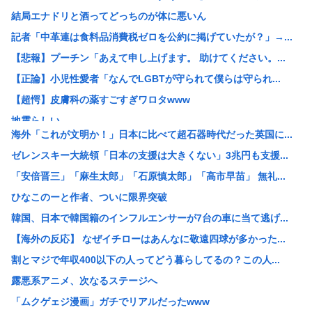
結局エナドリと酒ってどっちのが体に悪いん
記者「中革連は食料品消費税ゼロを公約に掲げていたが？」→...
【悲報】プーチン「あえて申し上げます。 助けてください。...
【正論】小児性愛者「なんでLGBTが守られて僕らは守られ...
【超愕】皮膚科の薬すごすぎワロタwww
地震らしい
海外「これが文明か！」日本に比べて超石器時代だった英国に...
【画像】松本人志さん、大勢の若いファンに囲まれてご満悦
ゼレンスキー大統領「日本の支援は大きくない」3兆円も支援...
【画像】田舎のオフィスレディのTikTok、えっちすぎる
「安倍晋三」「麻生太郎」「石原慎太郎」「高市早苗」 無礼...
韓国人「日本で新発売Galaxy Z Foldが売り切れ...
ひなこのーと作者、ついに限界突破
【画像】辻希空ちゃん、顔だけで普通に使える
韓国、日本で韓国籍のインフルエンサーが7台の車に当て逃げ...
地球に落下する人工衛星のアルミニウムが大気に及ぼす影響を...
【海外の反応】 なぜイチローはあんなに敬遠四球が多かった...
【朗報】みいちゃんと山田さん、大物漫画家たちから絶賛され...
割とマジで年収400以下の人ってどう暮らしてるの？この人...
【画像】ワイがBBA先輩から送られてきたライン、見るに耐...
露悪系アニメ、次なるステージへ
【予算100万】 市長「特定外来生物クビアカは気持ち悪い...
「ムクゲェジ漫画」ガチでリアルだったwww
日本の伝統文化『花火大会』、この5年で4分の1が消滅して...