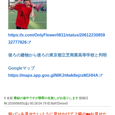
https://x.com/OnlyFlower0811/status/20612230859
32777826
後ろの建物から後ろの東京都立芝商業高等学校と判明
Googleマップ
https://maps.app.goo.gl/WK2t4wk8ejzsM1HHA
6 名前:
番組の途中ですが翡翠の名無しがお送りします
投稿日
時:2026/06/05(金) 00:28:04.79
ID:BsPZhmsv0
短パンを見せたいように見せかけて上級の🏡お見せた