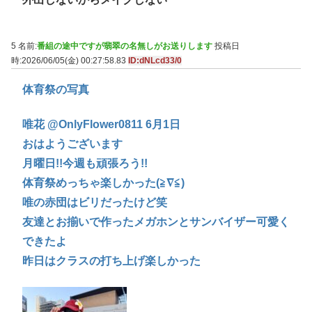
5 名前:
番組の途中ですが翡翠の名無しがお送りします
投稿日
時:2026/06/05(金) 00:27:58.83
ID:dNLcd33/0
体育祭の写真
唯花 @OnlyFlower0811 6月1日
おはようございます
月曜日!!今週も頑張ろう!!
体育祭めっちゃ楽しかった(≧∇≦)
唯の赤団はビリだったけど笑
友達とお揃いで作ったメガホンとサンバイザー可愛く
できたよ
昨日はクラスの打ち上げ楽しかった