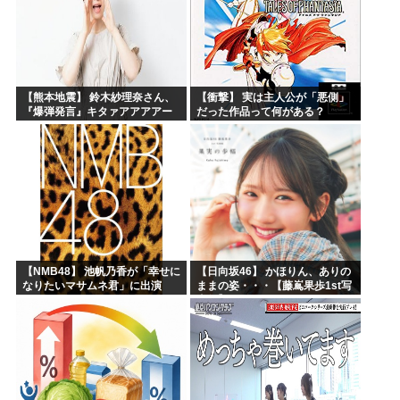
【熊本地震】 鈴木紗理奈さん、
【衝撃】 実は主人公が「悪側」
『爆弾発言』キタァアアアアー
だった作品って何がある？
ーーーーー！！
【NMB48】 池帆乃香が「幸せに
【日向坂46】 かほりん、ありの
なりたいマサムネ君」に出演
ままの姿・・・【藤嶌果歩1st写
真集】