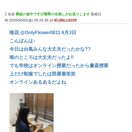
2 名前:
番組の途中ですが翡翠の名無しがお送りします
投稿日
時:2026/06/05(金) 00:26:38.16
ID:dNLcd33/0
唯花 @OnlyFlower0811 6月3日
こんばんは♪
今日は台風みんな大丈夫だったかな??
唯のところは大丈夫だったよ!!
でも学校はオンライン授業だったから書斎授業
上だけ制服でしたは部屋着笑笑
オンラインあるあるだよね