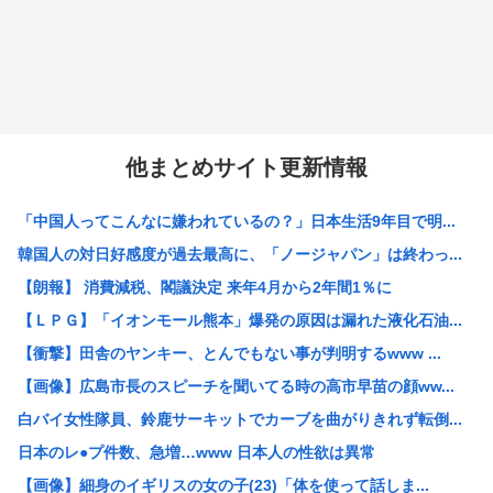
他まとめサイト更新情報
「中国人ってこんなに嫌われているの？」日本生活9年目で明...
韓国人の対日好感度が過去最高に、「ノージャパン」は終わっ...
【朗報】 消費減税、閣議決定 来年4月から2年間1％に
【ＬＰＧ】「イオンモール熊本」爆発の原因は漏れた液化石油...
【衝撃】田舎のヤンキー、とんでもない事が判明するwww ...
【画像】広島市長のスピーチを聞いてる時の高市早苗の顔ww...
白バイ女性隊員、鈴鹿サーキットでカーブを曲がりきれず転倒...
日本のレ●プ件数、急増…www 日本人の性欲は異常
【画像】細身のイギリスの女の子(23)「体を使って話しま...