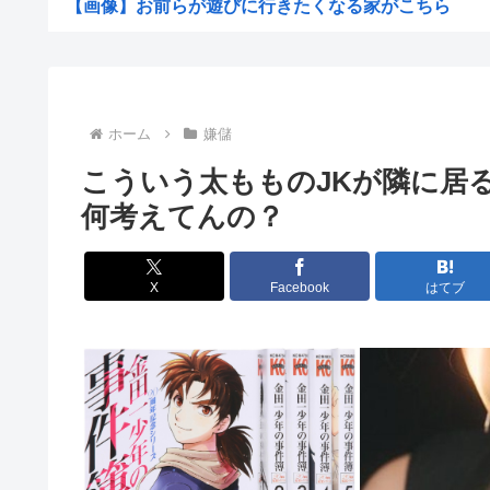
【画像】お前らが遊びに行きたくなる家がこちら
ナイナイ岡村、家事をめぐる妻の不満に「言ってくれたら
中国、高品質な”新幹線”が作れず日本に泣きつくしかない
高2生徒の家に侵入し、わいせつ 高2男子を逮捕
ホーム
嫌儲
中国「大洪水！」三峡ダム「大雨で増水（台風直撃前」中
こういう太もものJKが隣に居
高市早苗「消費税減税の財源は今から考える」
何考えてんの？
【戦後最長】日本、なんと74ヶ月連続で景気回復してい
【画像】わんぱく日焼け女子中学生さん、発育が良すぎて
X
Facebook
はてブ
【衝撃】ワイ「豆腐、150g×2丁で250円か…高いけど..
檜山沙耶こと「おさや」、第一子妊娠を発表
例の自殺配信、ウッキウキでXに拡散されまくるwww
【正論】今の20代「タモリっておもしろくないじゃん。
【速報】全国の女子高生、お前らに苦言www
【画像あり】女子、整形に成功「この形の鼻が全女子の理