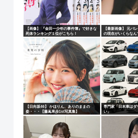
【衝撃】兵庫県斎藤知事、海外事業所を全て廃止へ「公務
【悲報】上司さんからタコ殴りにされて被害届出したんや
【驚愕】いまだに続いていると聞いてビビる漫画「ながさ
【画像】 『金田一少年の事件簿』で好きな
【最新画像】 元バレ
死体ランキング１位がこちら！
の現在がいくらなん
【悲報】名探偵プリキュアさん、前作から売上を10億円
【日向坂46】 かほりん、ありのままの
専門家「日本車はダ
姿・・・【藤嶌果歩1st写真集】
い」