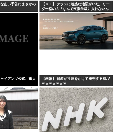
ひなあい予告にまさかの
【ＧＪ】 クラスに迷惑な池沼がいた。リー
ダー格のＡ「なんで支援学級に入れないん
ですか？」先生「背の高い低いと同じで、
これも個性なの！差別は...
ジャイアンツ公式、重大
【画像】 日産が社運をかけて発売するSUV
ｗｗｗｗｗｗｗ