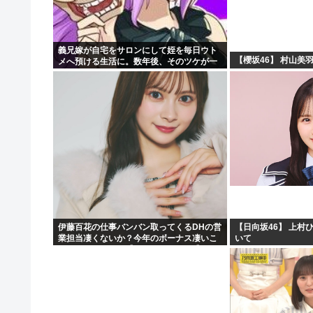
義兄嫁が自宅をサロンにして姪を毎日ウト
【櫻坂46】 村山美
メへ預ける生活に。数年後、そのツケが一
気に回ってきて…
伊藤百花の仕事バンバン取ってくるDHの営
【日向坂46】 上村
業担当凄くないか？今年のボーナス凄いこ
いて
とになりそう！！【AKB48いともも】