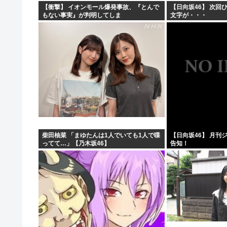
【衝撃】 イオンモール爆発事故、『とんで
【日向坂46】 次回
もない事実』が判明してしま
文字が・・・
う・・・・・・
柴田柚菜 「まゆたんは1人でいても1人で喋
【日向坂46】 月刊
ってて…」【乃木坂46】
告知！