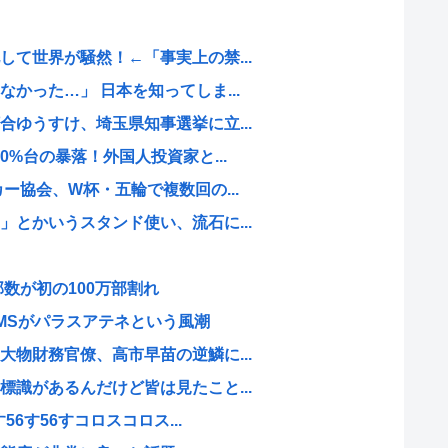
て世界が騒然！←「事実上の禁...
かった…」 日本を知ってしま...
ゆうすけ、埼玉県知事選挙に立...
0%台の暴落！外国人投資家と...
ー協会、W杯・五輪で複数回の...
とかいうスタンド使い、流石に...
数が初の100万部割れ
MSがパラスアテネという風潮
物財務官僚、高市早苗の逆鱗に...
識があるんだけど皆は見たこと...
56す56すコロスコロス...