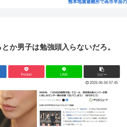
熊本地震避難所で高市早苗の
済む...
露悪系アニメ、定義がよくわ
模...
高市早苗「消費税減税の財源
声優の長谷川育美さんと結婚
国ダ...
部落民のことお前らの地域っ
るとか男子は勉強頭入らないだろ。
中国大使館に侵入した自衛官（
た‥...
海外「ディズニーがゴミのよう
「女...
今期アニメの評価、ついに固
Pocket
LINE
コピー
.
韓国人「韓国サッカー協会W杯
2026.06.04 07:45
「味方のふりをしてたが、実は
みいちゃん作者、お気持ち表
笑っ...
高市総書記に逆らった財務官
ヒロアカ見たらまじで好きに
想だ...
【画像】カノカリ女、とんでも