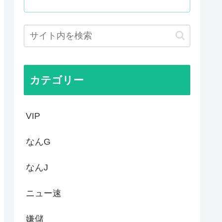
ドラッグストアがないので韓国...
声」←これ正論すぎるよな
キュアが前年比大幅減少
カテゴリー
VIP
なんG
なんJ
ニュー速
嫌儲