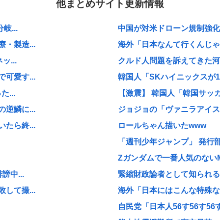
他まとめサイト更新情報
...
中国が対米ドローン規制強化し
製造...
海外「日本なんて行くんじゃな
...
クルド人問題を訴えてきた河合
愛す...
韓国人「SKハイニックスが1
...
【激震】 韓国人「韓国サッカ
鱗に...
ジョジョの「ヴァニラアイス」
ら終...
ロールちゃん描いたwww
「週刊少年ジャンプ」 発行部
Zガンダムで一番人気のない
中...
緊縮財政論者として知られる大
て撮...
海外「日本にはこんな特殊な標
自民党「日本人56す56す56す