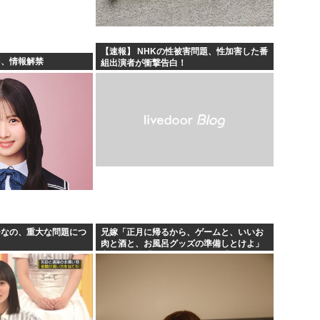
【速報】 NHKの性被害問題、性加害した番
羽、情報解禁
組出演者が衝撃告白！
ひなの、重大な問題につ
兄嫁「正月に帰るから、ゲームと、いいお
肉と酒と、お風呂グッズの準備しとけよ」
寝起きの私「知るかボケ」兄嫁「キィィィ
ィー！！！！」私「あ…」