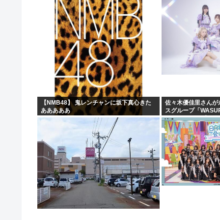
【NMB48】 鬼レンチャンに坂下真心きた
佐々木優佳里さんが
あああああ
スグループ「WASU
現在のグループと兼任
ん・まりやぎ】