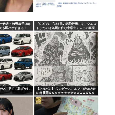
員が...
韓国人「日本には韓国みたいな
けど...
宮崎駿「声優は娼婦のような
れて...
なんかおもろい漫画ない?
ー代表・狩野舞子(38)
「CDTVに『365日の紙飛行機』をリクエス
でも即ハボすぎる！
トしたのは九州に住む中学生」←この事実
も落...
バンダイナムコ決算、プリ
って結構デカいよな【AKB48】
サい、見てて恥ずかし
【ネタバレ】 ワンピース、ルフィ絶体絶命
の超展開ｗｗｗｗｗｗｗｗｗｗｗｗｗｗｗ
ｗｗｗｗｗｗｗｗｗｗｗｗｗｗｗｗｗｗｗ
ｗｗｗｗｗｗｗｗｗｗｗ...