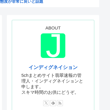
態度が非常に良いと話題
からなくなる
は今から考える」
したいんやが
ABOUT
てなんて言ってた？
24）、動機を告白「中国の強...
だ！」日本がアニメ化した米人...
まる
予選で外国人審判に性接待した...
インディグネイション
敵のスパイだったキャラ」 何...
5chまとめサイト翡翠速報の管
理人・インディグネイションと
明ツイートから1週間沈黙www
申します。
僚、左遷されるwww
スキマ時間のお供にどうぞ。
なったんやが
ないエ口グッズにされてしまい...