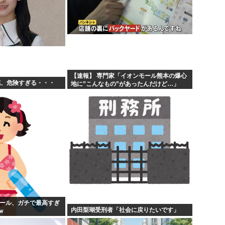
【速報】 専門家「イオンモール熊本の爆心
花、危険すぎる・・・
地に”こんなもの”があったんだけど…」
プール、ガチで最高すぎ
内田梨瑚受刑者「社会に戻りたいです」
ｗ