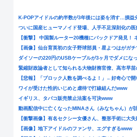
K-POPアイドルの約半数が3年後には姿を消す…損益分岐
ついに国産ヒューマノイド登場、人手不足深刻化の医療・
【衝撃】 中国製ルーター20機種にバックドア発見！ ネッ
【画像】仙台育英初の女子野球部員・星よつはがガチで可
ダイソーの220円のUSBケーブルが3ヶ月でダメになった
緊縮財政論者として知られる大物財務官僚、高市早苗の逆
【悲報】「ブロック人数を調べるよ！」←好奇心で開いた
ワイが受けた性的いじめと虐待で打線組んだwww
イギリス、タバコ販売禁止法案を可決www
動画配信中に亡くなったMINAさん（みなちゃん）が誹謗
【衝撃画像】有名セクシー女優さん、整形手術に大失敗し
【画像】地下アイドルのファンサ、エグすぎるwww