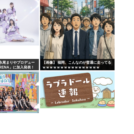
永尾まりやプロデュー
【画像】 福岡、こんなのが普通に走ってる
RENA」に加入発表！
ｗｗｗｗｗｗｗｗｗｗｗｗｗｗｗｗ
へ【元AKB48ゆかる