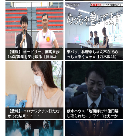
ｗｗｗｗｗｗｗｗｗｗｗｗ
ｗｗｗｗｗｗｗｗｗｗ
【速報】 オードリー、藤嶌果歩
東パソ、林瑠奈ちゃん不在でめ
1st写真集を受け取る【日向坂
っちゃ巻くｗｗｗ【乃木坂46】
46】
【悲報】 コロナワクチン打たな
積水ハウス「地面師に55億円騙
かった結果・・・・
し取られた…」ワイ「はえーか
わいそう…会社滅茶苦茶やろな
ぁ」→