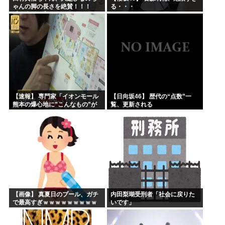
ゃんの脚の長さを絶賛！！！
る・・・
【乃木坂46】
【速報】 専門家「イオンモール
【日向坂46】 歴代の“点数”一
熊本の爆心地に”こんなもの”が
覧、更新される
あったんだけど…」
【画像】 真夏日のプール、ガチ
内田梨瑚受刑者「社会に戻りた
で最高すぎｗｗｗｗｗｗｗｗｗ
いです」
ｗ