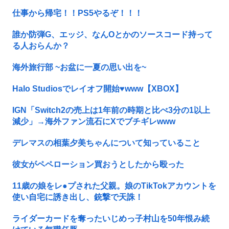
仕事から帰宅！！PS5やるぞ！！！
誰か防弾G、エッジ、なんOとかのソースコード持って
る人おらんか？
海外旅行部 ~お盆に一夏の思い出を~
Halo Studiosでレイオフ開始♥www【XBOX】
IGN「Switch2の売上は1年前の時期と比べ3分の1以上
減少」→海外ファン流石にXでブチギレwww
デレマスの相葉夕美ちゃんについて知っていること
彼女がペペローション買おうとしたから殴った
11歳の娘をレ●プされた父親。娘のTikTokアカウントを
使い自宅に誘き出し、銃撃で天誅！
ライダーカードを奪ったいじめっ子村山を50年恨み続