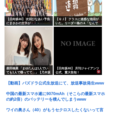
【日向坂46】 次回ひなあい予告
【ＧＪ】 クラスに迷惑な池沼が
にまさかの文字が・・・
いた。リーダー格のＡ「なんで
支援学級に入れないんです
か？」先生「背の高い低いと同
じで、これも個性なの！差別は...
柴田柚菜 「まゆたんは1人でい
【日向坂46】 月刊ジャイアンツ
ても1人で喋ってて…」【乃木坂
公式、重大告知！
46】
【動画】パズドラ公式生放送にて、放送事故発生www
中国の最新スマホ遂に9070mAh（そこらの最新スマホ
の約2倍）のバッテリーを積んでしまうwww
ワイの奥さん（40）がもうセクロスしたくないって言