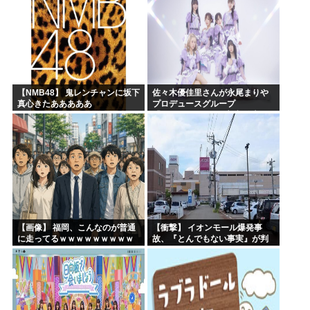
【NMB48】 鬼レンチャンに坂下
佐々木優佳里さんが永尾まりや
真心きたあああああ
プロデュースグループ
「WASURENA」に加入発表！
現在のグループと兼任へ【元
AKB48ゆかるん・まりやぎ】
【画像】 福岡、こんなのが普通
【衝撃】 イオンモール爆発事
に走ってるｗｗｗｗｗｗｗｗｗ
故、『とんでもない事実』が判
ｗｗｗｗｗｗｗ
明してしまう・・・・・・