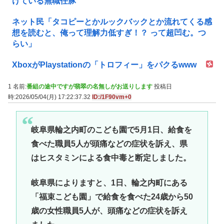
けている無職任豚
ネット民「タコピーとかルックバックとか流れてくる感
想を読むと、俺って理解力低すぎ！？ って超凹む。つ
らい」
XboxがPlaystationの「トロフィー」をパクるwww
1 名前:
番組の途中ですが翡翠の名無しがお送りします
投稿日
時:2026/05/04(月) 17:22:37.32
ID:/1F90vm+0
岐阜県輪之内町のこども園で5月1日、給食を
食べた職員5人が頭痛などの症状を訴え、県
はヒスタミンによる食中毒と断定しました。
岐阜県によりますと、1日、輪之内町にある
「福束こども園」で給食を食べた24歳から50
歳の女性職員5人が、頭痛などの症状を訴え