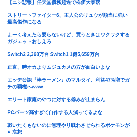
【ニシ悲報】任天堂債務超過で株価大暴落
ストリートファイター6、主人公のリュウが順当に強い
最高傑作になる
よーく考えたら要らないけど、買うときはワクワクする
ガジェットおしえろ
Switch2 2,368万台 Switch1 1億5,659万台
正直、時オカよりムジュカメの方が面白いよな
エッヂ公認『棒ラーメン』のマルタイ、利益47%増でガ
チの覇権へwww
エリート家庭のやつに対する僻みが止まらん
PCパーツ高すぎて自作する人減ってるよな
戦いたくもないのに無理やり戦わさせられるポケモンが
可哀想