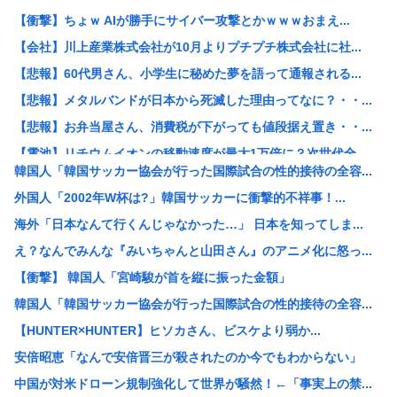
【衝撃】ちょｗ AIが勝手にサイバー攻撃とかｗｗｗおまえ...
【会社】川上産業株式会社が10月よりプチプチ株式会社に社...
【悲報】60代男さん、小学生に秘めた夢を語って通報される...
【悲報】メタルバンドが日本から死滅した理由ってなに？・・...
【悲報】お弁当屋さん、消費税が下がっても値段据え置き・・...
【電池】リチウムイオンの移動速度が最大1万倍に？次世代全...
韓国人「韓国サッカー協会が行った国際試合の性的接待の全容...
【悲報】ワイ「子供2人目欲しいんやが、、、」ヨッメ「金は...
外国人「2002年W杯は?」韓国サッカーに衝撃的不祥事！...
【悲報】元ジャンポケ・斉藤慎二被告は“無罪を立証”できる...
海外「日本なんて行くんじゃなかった…」 日本を知ってしま...
【朗報】みいちゃんと山田さん、ハッピーエンド確定、最後は...
え？なんでみんな『みいちゃんと山田さん』のアニメ化に怒っ...
【悲報】アニメ「ヤニねこ」BPOに通報され審議入りへ
【衝撃】 韓国人「宮崎駿が首を縦に振った金額」
【激怒】有吉弘行、「テレビ見ないんですよ」に団子屋を引き...
韓国人「韓国サッカー協会が行った国際試合の性的接待の全容...
【画像】脱いだ瞬間ドスケベになるボーイッシュ女子、見つか...
【HUNTER×HUNTER】ヒソカさん、ビスケより弱か...
バンダイナムコ、トイホビー事業が1Q過去最高益「ガンプラ...
安倍昭恵「なんで安倍晋三が殺されたのか今でもわからない」
一人飲み好きな人、集まれ！
中国が対米ドローン規制強化して世界が騒然！←「事実上の禁...
男性のプライドが高いと感じた瞬間