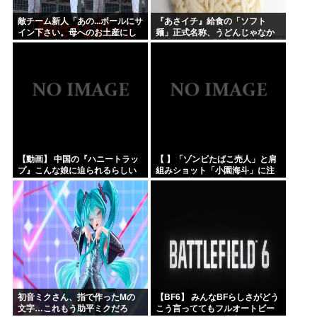
敵チーム新人「あの...ボールにサ
『あさイチ』給食の「ソフト
イン下さい。母へのお土産にし
麺」正式名称、うどんじゃなか
たくて」大谷翔平「ダメだ」→
った… ネット「衝撃の事実」
「知らなかった」
【動画】 中国の『ハニートラッ
【 】「ゾンビたばこ売人」と肩
プ』こんな娘に迫られるらしい
組みショット「小園海斗」に注
ｗｗｗｗｗｗ
がれる”厳しい視線” 「レギュラ
ー剥奪も選択肢のひとつに」
初音ミクさん、指で作ったMの
【BF6】 みんなBFらしさがどう
文字…これもう助平ミクだろ
こう言っててもフルオートビー