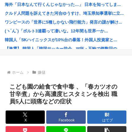
海外「日本なんて行くんじゃなかった…」 日本を知ってしま...
「品切れ前に購入すると満足感」大量注文キャンセルで集英社...
クルド人問題を訴えてきた河合ゆうすけ、埼玉県知事選挙に立...
【悲報】友達とロイヤルホストに行った息子、絶望www
ワンピースの「世界に5種しかない飛行能力」発言の謎が解け...
【画像】チー牛さん、とんでもない恵体の白人美女と結婚して...
(ヽ´ん`)「ボルト3連覇って凄いな。12年間も世界一か...
【衝撃】きゃりーぱみゅぱみゅ 本名をさらりと告白
韓国人「SKハイニックスが10%台の暴落！外国人投資家と...
アメリカ・ミシガン州の民主党予備選挙 イスラム教徒の“急...
【激震】 韓国人「韓国サッカー協会、W杯・五輪で複数回の...
【画像】キズナアイが今年で10周年ってマジ？www
ジョジョの「ヴァニラアイス」とかいうスタンド使い、流石に...
ロールちゃん描いたwww
ホーム
嫌儲
「週刊少年ジャンプ」 発行部数が初の100万部割れ
Zガンダムで一番人気のないMSがパラスアテネという風潮
こども園の給食で食中毒 、「春カツオの
緊縮財政論者として知られる大物財務官僚、高市早苗の逆鱗に...
甘辛煮」から高濃度ヒスタミンを検出 職
員5人に頭痛などの症状
海外「日本にはこんな特殊な標識があるんだけど皆は見たこと...
自民党「日本人56す56す56す56す56すコロスコロス...
熊本地震避難所で高市早苗の態度が非常に良いと話題
X
Facebook
はてブ
露悪系アニメ、定義がよくわからなくなる