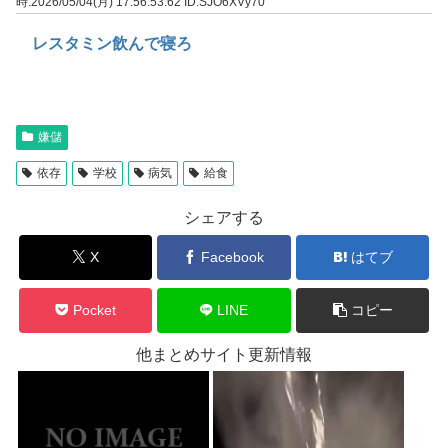
時:2026/05/04(月) 17:56:53.62
ID:SJO6XVy70
レスタミン飲んで寝ろ
嫌儲
依存
学校
病気
給食
シェアする
X
Facebook
はてブ
Pocket
LINE
コピー
他まとめサイト更新情報