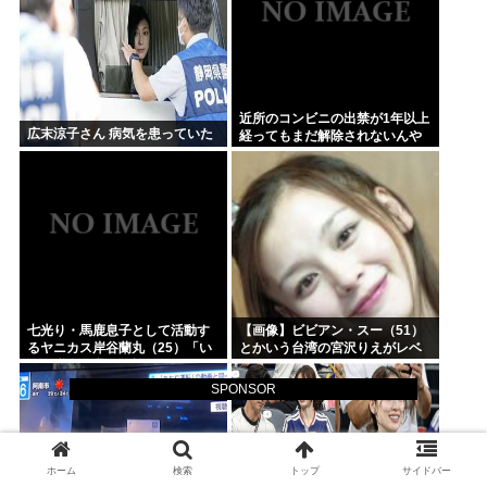
近所のコンビニの出禁が1年以上
広末涼子さん 病気を患っていた
経ってもまだ解除されないんや
が…
七光り・馬鹿息子として活動す
【画像】ビビアン・スー（51）
るヤニカス岸谷蘭丸（25）「い
とかいう台湾の宮沢りえがレベ
くら税金を我々が払ってるんだ
チすぎる
と」
SPONSOR
ホーム
検索
トップ
サイドバー