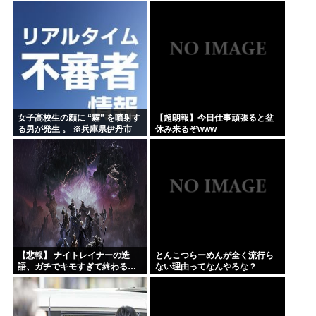
ムゲーしたいのが本音
女子高校生の顔に “霧” を噴射す
【超朗報】今日仕事頑張ると盆
る男が発生 。 ※兵庫県伊丹市
休み来るぞwww
【悲報】 ナイトレイナーの造
とんこつらーめんが全く流行ら
語、ガチでキモすぎて終わる…
ない理由ってなんやろな？