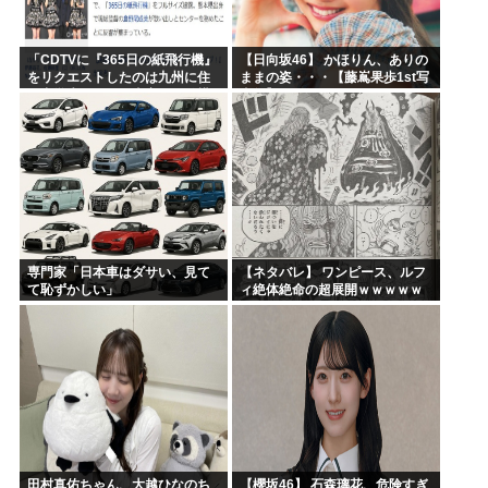
「CDTVに『365日の紙飛行機』
【日向坂46】 かほりん、ありの
をリクエストしたのは九州に住
ままの姿・・・【藤嶌果歩1st写
む中学生」←この事実って結構
真集】
デカいよな【AKB48】
専門家「日本車はダサい、見て
【ネタバレ】 ワンピース、ルフ
て恥ずかしい」
ィ絶体絶命の超展開ｗｗｗｗｗ
ｗｗｗｗｗｗｗｗｗｗｗｗｗｗ
ｗｗｗｗｗｗｗｗｗｗｗｗｗｗ
ｗｗｗｗｗｗｗｗｗｗｗｗ...
田村真佑ちゃん、大越ひなのち
【櫻坂46】 石森璃花、危険すぎ