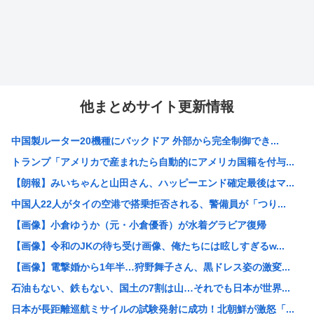
他まとめサイト更新情報
中国製ルーター20機種にバックドア 外部から完全制御でき...
トランプ「アメリカで産まれたら自動的にアメリカ国籍を付与...
【朗報】みいちゃんと山田さん、ハッピーエンド確定最後はマ...
中国人22人がタイの空港で搭乗拒否される、警備員が「つり...
【画像】小倉ゆうか（元・小倉優香）が水着グラビア復帰
【画像】令和のJKの待ち受け画像、俺たちには眩しすぎるw...
【画像】電撃婚から1年半…狩野舞子さん、黒ドレス姿の激変...
石油もない、鉄もない、国土の7割は山…それでも日本が世界...
日本が長距離巡航ミサイルの試験発射に成功！北朝鮮が激怒「...