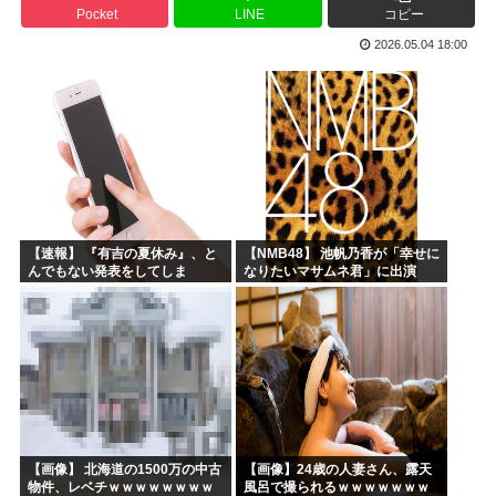
Pocket
LINE
コピー
高市早苗「消費税減税の財源は今から考える」
2026.05.04 18:00
声優の長谷川育美さんと結婚したいんやが
部落民のことお前らの地域ってなんて言ってた？
中国大使館に侵入した自衛官（24）、動機を告白「中国の強...
海外「ディズニーがゴミのようだ！」日本がアニメ化した米人...
今期アニメの評価、ついに固まる
【速報】 『有吉の夏休み』、と
【NMB48】 池帆乃香が「幸せに
んでもない発表をしてしま
なりたいマサムネ君」に出演
う！！！！！
【画像】 北海道の1500万の中古
【画像】24歳の人妻さん、露天
物件、レベチｗｗｗｗｗｗｗｗ
風呂で撮られるｗｗｗｗｗｗｗ