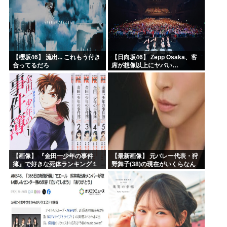
【櫻坂46】 流出... これもう付き
【日向坂46】 Zepp Osaka、客
合ってるだろ
席が想像以上にヤバい…
【画像】 『金田一少年の事件
【最新画像】 元バレー代表・狩
簿』で好きな死体ランキング１
野舞子(38)の現在がいくらなん
位がこちら！
でも即ハボすぎる！