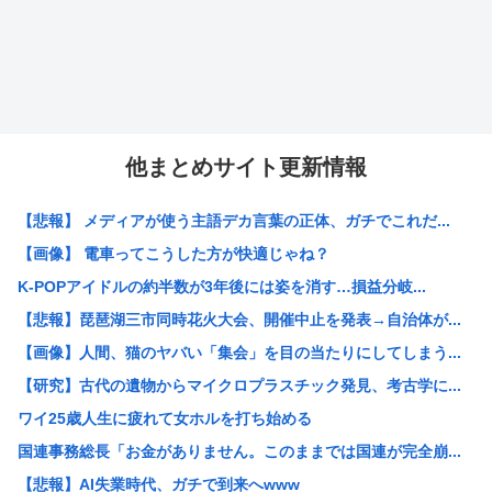
他まとめサイト更新情報
【悲報】 メディアが使う主語デカ言葉の正体、ガチでこれだ...
【画像】 電車ってこうした方が快適じゃね？
K-POPアイドルの約半数が3年後には姿を消す…損益分岐...
【悲報】琵琶湖三市同時花火大会、開催中止を発表→自治体が...
【画像】人間、猫のヤバい「集会」を目の当たりにしてしまう...
【研究】古代の遺物からマイクロプラスチック発見、考古学に...
ワイ25歳人生に疲れて女ホルを打ち始める
国連事務総長「お金がありません。このままでは国連が完全崩...
【悲報】AI失業時代、ガチで到来へwww