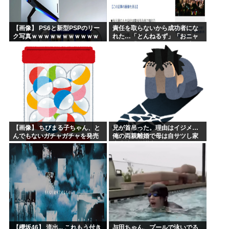
【画像】 PS6と新型PSPのリー
責任を取らないから成功者にな
ク写真ｗｗｗｗｗｗｗｗｗｗｗ
れた…「とんねるず」「おニャ
ｗｗｗｗｗｗｗｗ
ン子」「AKB」とヒットを出し
続けた秋元康の哲学！！！
【画像】 ちびまる子ちゃん、と
兄が首吊った。理由はイジメ…
んでもないガチャガチャを発売
俺の両親離婚で母は自サツし家
してしまうｗｗｗｗ
庭崩壊→首謀者を探しだした俺
は会社と妻子を特定→結果、実
刑受けた。子に復讐されるだろ...
【櫻坂46】 流出... これもう付き
与田ちゃん、プールで泳いでる