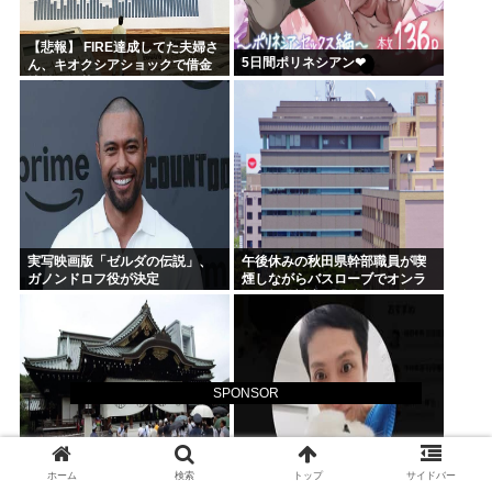
【悲報】 FIRE達成してた夫婦さ
5日間ポリネシアン❤
ん、キオクシアショックで借金
地獄に転落
実写映画版「ゼルダの伝説」、
午後休みの秋田県幹部職員が喫
ガノンドロフ役が決定
煙しながらバスローブでオンラ
イン報道対応 「自宅」との説明
に疑義 背景がラブホテルの客室
ような壁紙
SPONSOR
靖国神社、境内でのコスプレ衣
高市早苗首相「まあいいじゃん
ホーム
検索
トップ
サイドバー