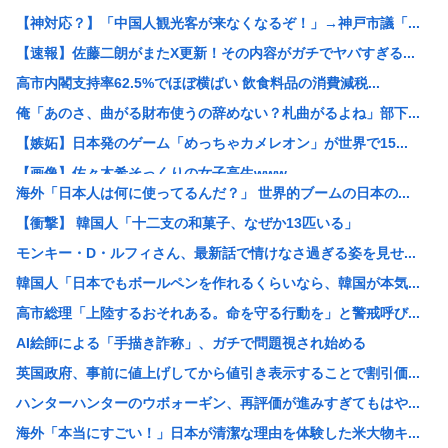
【神対応？】「中国人観光客が来なくなるぞ！」→神戸市議「...
【速報】佐藤二朗がまたX更新！その内容がガチでヤバすぎる...
高市内閣支持率62.5%でほぼ横ばい 飲食料品の消費減税...
俺「あのさ、曲がる財布使うの辞めない？札曲がるよね」部下...
【嫉妬】日本発のゲーム「めっちゃカメレオン」が世界で15...
【画像】佐々木希そっくりの女子高生www
海外「日本人は何に使ってるんだ？」 世界的ブームの日本の...
【画像】お前ら、朝からオッサンが握って可愛い子が運んでく...
【衝撃】 韓国人「十二支の和菓子、なぜか13匹いる」
元ジャンポケ・斉藤慎二被告は“無罪を立証”できる？ 弁護...
モンキー・D・ルフィさん、最新話で情けなさ過ぎる姿を見せ...
Windows11の天気アプリ 待機状態でやたらメモリを...
韓国人「日本でもボールペンを作れるくらいなら、韓国が本気...
蓮舫氏「高市首相は歯科受診を8月6日（原爆の日）を避けて...
高市総理「上陸するおそれある。命を守る行動を」と警戒呼び...
X民「ゴキブリいたら、誰もが叩く！高市早苗がいたら出てい...
AI絵師による「手描き詐称」、ガチで問題視され始める
【速報】 斎藤知事、宣戦布告「数十年に渡るその場しのぎの...
英国政府、事前に値上げしてから値引き表示することで割引価...
日本「火山大国です」←火山の熱を使って発電すればいいので...
ハンターハンターのウボォーギン、再評価が進みすぎてもはや...
統合失調症って何がどうヤバいの？「現実」と「妄想」の境界...
海外「本当にすごい！」日本が清潔な理由を体験した米大物キ...
新卒の時に受けた会社の面接で、趣味と地元の話だけして採用...