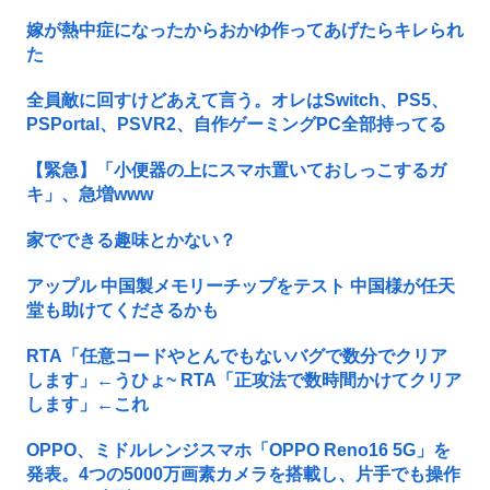
嫁が熱中症になったからおかゆ作ってあげたらキレられ
た
全員敵に回すけどあえて言う。オレはSwitch、PS5、
PSPortal、PSVR2、自作ゲーミングPC全部持ってる
【緊急】「小便器の上にスマホ置いておしっこするガ
キ」、急増www
家でできる趣味とかない？
アップル 中国製メモリーチップをテスト 中国様が任天
堂も助けてくださるかも
RTA「任意コードやとんでもないバグで数分でクリア
します」←うひょ~ RTA「正攻法で数時間かけてクリア
します」←これ
OPPO、ミドルレンジスマホ「OPPO Reno16 5G」を
発表。4つの5000万画素カメラを搭載し、片手でも操作