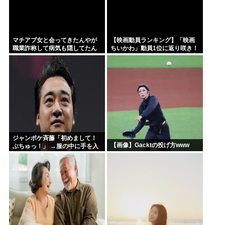
マチアプ女と会ってきたんやが
【映画動員ランキング】「映画
職業詐称して病気も隠してたん
ちいかわ」動員1位に返り咲き！
やが
「ミニオンズ」「あの星」「ブ
ルーロック」もランクイン
ジャンポケ斉藤「初めまして！
【画像】Gacktの投げ方www
ぶちゅっ！」 →服の中に手を入
れ胸を揉み始める。 これ異常者
だろ(´・ω・`)