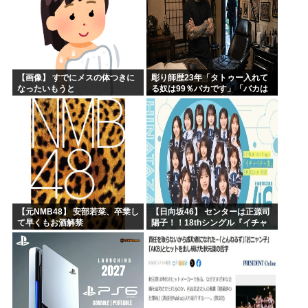
【画像】 すでにメスの体つきに
彫り師歴23年「タトゥー入れて
なったいもうと
る奴は99％バカです」「バカは
5000円が好き」無断キャンセ
ル、挨拶できない、金がない…
客層をぶっちゃけ
【元NMB48】 安部若菜、卒業し
【日向坂46】 センターは正源司
て早くもお酒解禁
陽子！！18thシングル『イチャ
イチャ虫』のフォーメーション
が発表される！