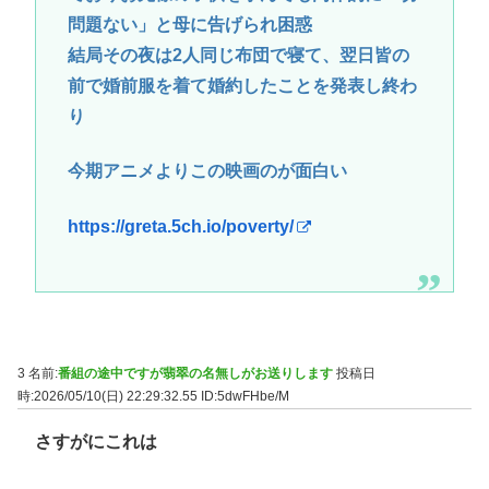
問題ない」と母に告げられ困惑
結局その夜は2人同じ布団で寝て、翌日皆の
前で婚前服を着て婚約したことを発表し終わ
り
今期アニメよりこの映画のが面白い
https://greta.5ch.io/poverty/
3 名前:
番組の途中ですが翡翠の名無しがお送りします
投稿日
時:2026/05/10(日) 22:29:32.55
ID:5dwFHbe/M
さすがにこれは