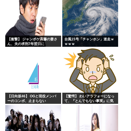
にしろって事だよね。でも...
【衝撃】 ジャンポケ斉藤の妻さ
台風15号「チャンホン」迷走ｗ
ん、夫の求刑7年翌日に
ｗｗｗ
Instagram更新しSNS民をザワ
つかせてしまう…
【日向坂46】 OGと現役メンバ
【驚愕】 わいアラフォーになっ
ーのコンボ、止まらない
て、『とんでもない事実』に気
づくｗｗｗｗｗｗｗ