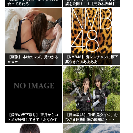
合ってるだろ
姿を公開！！！【元乃木坂46】
【画像】 本物のレズ、見つかる
【NMB48】 鬼レンチャンに坂下
ｗｗｗ
真心きたあああああ
【嫁子の天下取り】 正月からコ
【日向坂46】 THE 鬼タイジ、お
トメが帰省してきて「おなかす
ひさま阿鼻叫喚の展開に・・・
いたぁ～」と子供に返ってる。
【金村美玖・髙橋未来虹】
旦那もウトメも何もしない。私