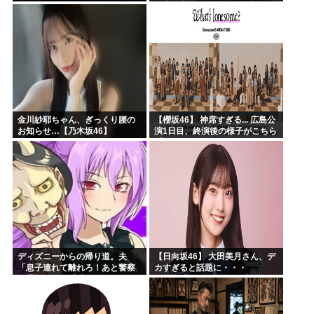
失うｗｗｗｗｗ」
で土下座してないキミは本気じ
ゃないな」
金川紗耶ちゃん、ぎっくり腰の
【櫻坂46】 神席すぎる... 広島公
お知らせ…【乃木坂46】
演1日目、終演後の様子がこちら
【全国ツアー2026 What’s
lonesome?】
ディズニーからの帰り道。夫
【日向坂46】 大田美月さん、デ
「息子連れて離れろ！あと警察
カすぎると話題に・・・
に通報！」私「助けて！」駅員
「どうしました！？」→トンデ
モナイことに…