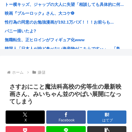
トー横キッズ、ジャップの大人に失望「相談しても具体的に何...
【画像】ヤドンの1日がニートすぎる
映画『ブルーロック』さん、大コケ⚽️
【田中俊介】おまえら「VIVANT」第13話見たか？ｗｗ...
性行為の同意のお勉強漫画が192.1万バズ！！！お前らも...
【悲報】高市おサナ、被爆者代表を睨み付けてしまいバチクソ...
バニー描いたよ?
性行為の同意のお勉強漫画が192.1万バズ！！！お前らも...
無職転生、正ヒロインがフィギュア化www
パ 「高市に野次を飛ばす理由？ 貴様はゴキブリが出たら新...
韓国人「日本人が殆ど食べない海産物がこちらです‥」→「島...
【画像】女の子、パンティの種類が多すぎる
日本の牛カツ定食に世界が騒然！←「これは食べたい」（海外...
【急募】暇潰しにおすすめの日常アニメ
ホーム
嫌儲
片山さつき、高市反逆罪で粛清へwww
イラストレーター「猫のキャラ描きました。全員分かるかな？...
さすおにこと魔法科高校の劣等生の最新映
【動画】高市早苗さん、広島の被爆者代表を睨みつけてしまい...
画さん、みいちゃん並のやばい展開になっ
てしまう
口を開けたマッコウクジラが正面から接近、素手で頭を押し返...
民主党政権「トヨタですら赤字でした、中小企業はもっとヤバ...
お盆休み3日目はじめる 高市早苗「休みは義務よ
X
Facebook
はてブ
美人女性声優さん、女の子同士でキスしてしまう