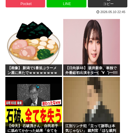
Pocket
LINE
コピー
中田「もし今日本に外道がいるなら円安上等！って言うわけよ...
2026.05.10 22:45
日本のトンカツチェーンのママ応援企画が炎上！←「怒る理由...
韓国人「日本の村上宗隆 vs 韓国のイ・ジョンフ」→「」...
進次郎「日米同盟の絆の強さと、平素から培った協力関係が」...
兵庫県斎藤知事、宣戦布告「数十年に渡るその場しのぎ、先送...
ちいかわ60億円www
【画像】 新潟で1番並ぶラーメ
【日向坂46】 坂井新奈、単独で
ン屋に来たでｗｗｗｗｗｗｗｗ
外番組初出演キタ━(゜∀゜)━!!!!
【仰天】 石破茂さん、自民若手
江別リンチ犯「立って謝罪は本
に舐めてかかった結果「全てを
気じゃない」 裁判官「ほな裁判