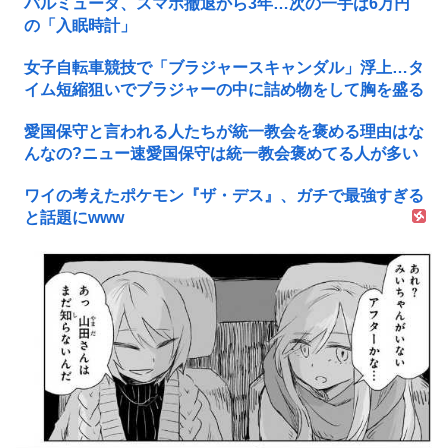
バルミューダ、スマホ撤退から3年…次の一手は6万円
の「入眠時計」
女子自転車競技で「ブラジャースキャンダル」浮上…タ
イム短縮狙いでブラジャーの中に詰め物をして胸を盛る
愛国保守と言われる人たちが統一教会を褒める理由はな
んなの?ニュー速愛国保守は統一教会褒めてる人が多い
ワイの考えたポケモン『ザ・デス』、ガチで最強すぎる
と話題にwww