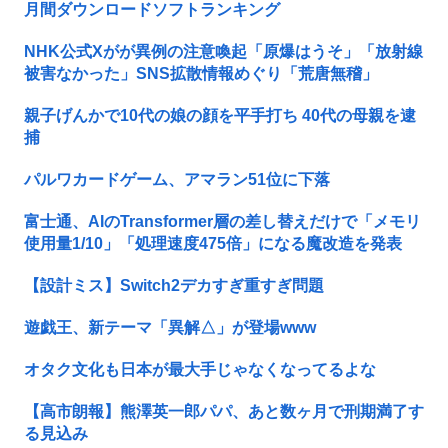
月間ダウンロードソフトランキング
NHK公式Xがが異例の注意喚起「原爆はうそ」「放射線
被害なかった」SNS拡散情報めぐり「荒唐無稽」
親子げんかで10代の娘の顔を平手打ち 40代の母親を逮
捕
パルワカードゲーム、アマラン51位に下落
富士通、AIのTransformer層の差し替えだけで「メモリ
使用量1/10」「処理速度475倍」になる魔改造を発表
【設計ミス】Switch2デカすぎ重すぎ問題
遊戯王、新テーマ「異解△」が登場www
オタク文化も日本が最大手じゃなくなってるよな
【高市朗報】熊澤英一郎パパ、あと数ヶ月で刑期満了す
る見込み