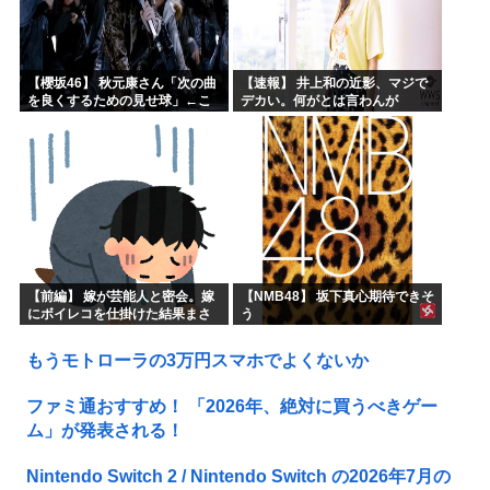
【櫻坂46】 秋元康さん「次の曲
【速報】 井上和の近影、マジで
を良くするための見せ球」←こ
デカい。何がとは言わんが
れ次...
【前編】 嫁が芸能人と密会。嫁
【NMB48】 坂下真心期待できそ
にボイレコを仕掛けた結果まさ
う
かの
もうモトローラの3万円スマホでよくないか
ファミ通おすすめ！ 「2026年、絶対に買うべきゲー
ム」が発表される！
Nintendo Switch 2 / Nintendo Switch の2026年7月の