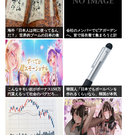
海外「日本人は何に使ってるん
会社のメンバーでビアガーデン
だ？」 世界的ブームの日本の食
へ。皆で浴衣着て集まろうと計
品、買ってみたものの使い道が
画したけど…
分からない外国人が続出
こんなキモい奴がボーナス150万
韓国人「日本でもボールペンを
円貰えるって社会のバグだろ…
作れるくらいなら、韓国が本気
を出せばすぐ作れるはずです」