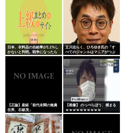
日本、衣料品の自給率が1.1%し
立川志らく、ひろゆき氏の「す
かないと判明。戦争になったら
べてのジャンルはマニアがつぶ
裸で戦う模様www
す」に完全同意「そういう連中
が落語をつぶす」
【正論】産経「前代未聞の無責
【画像】 のっぺらぼう、捕まる
任男、石破茂」
ｗｗｗｗｗｗｗｗｗｗ