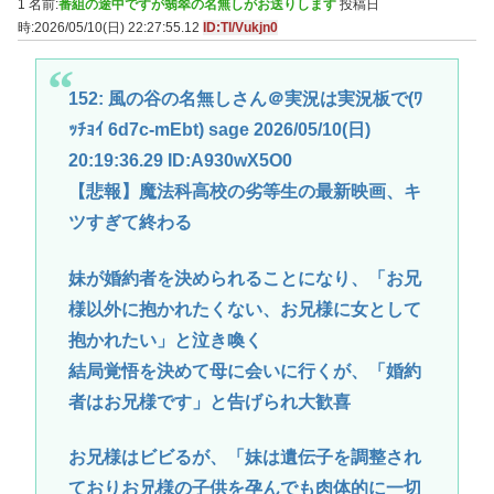
1 名前:
番組の途中ですが翡翠の名無しがお送りします
投稿日
時:2026/05/10(日) 22:27:55.12
ID:TI/Vukjn0
152: 風の谷の名無しさん＠実況は実況板で(ﾜ
ｯﾁｮｲ 6d7c-mEbt) sage 2026/05/10(日)
20:19:36.29 ID:A930wX5O0
【悲報】魔法科高校の劣等生の最新映画、キ
ツすぎて終わる
妹が婚約者を決められることになり、「お兄
様以外に抱かれたくない、お兄様に女として
抱かれたい」と泣き喚く
結局覚悟を決めて母に会いに行くが、「婚約
者はお兄様です」と告げられ大歓喜
お兄様はビビるが、「妹は遺伝子を調整され
ておりお兄様の子供を孕んでも肉体的に一切