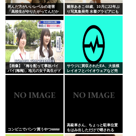
死んだ方がいいレベルの老害
雛形あきこ48歳、10月に22年ぶ
「高校生がやりたがってんだか
り写真集発売 水着グラビアにも
ら甲子園でやらせろ！」
挑戦「なんと!!!」「おぉ~」「学
生時代が蘇りました」
【画像】「梅を配って事故バイ
サウジに買収されたEA、大規模
バイ(梅梅)」地元の女子高生がド
レイオフとバイオウェアなど売
ライバーに梅を配って安全運転
却か
を呼びかけ
高級車さん、ちょっと駐車位置
コンビニでパンツ買うやつwww
をはみ出しただけで晒される
wwwWwwWWw