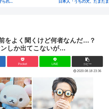
れ...
日本人「うちの犬、たまたまつ
【画像】広島市長のスピーチを
【雑誌】かつて650万部を誇
ご満悦
かのかりとかいう誰が見てる
ぎる
原爆投下81年
名前をよく聞くけど何者なんだ…？
海外「全部日本の真似だったの
サンしか出てこないが…
海外「まるでトランプ」FIF
響を...
7時間かけて描いたHな糸会
Pocket
LINE
コピー
され...
Win95開発者「日本でITが3
2020.08.18 23:36
に耐...
海外「その通り！」日本人なら
...
【1966年】 母の日に9歳の
て...
日本人「うちの犬、たまたまつ
無く...
海外「まるでトランプ」FIF
海外「全部日本の真似だったの