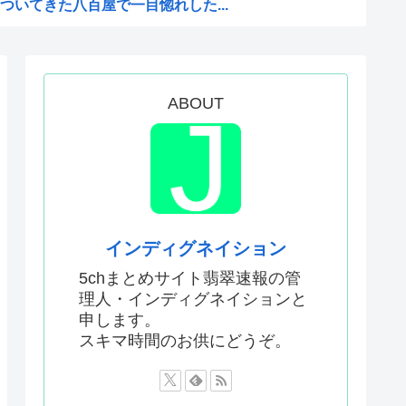
いてきた八百屋で一目惚れした...
聞いてる時の高市早苗の顔ww...
った「週刊少年ジャンプ」、発...
のか謎の漫画www
ABOUT
か…」 日本の普通のテレビ番...
AがW杯開催都市と結んだ約束...
がこちら
Kと呼ばれるのは企業が根...
インディグネイション
どこでも発展させると語る世界...
5chまとめサイト翡翠速報の管
理人・インディグネイションと
息子が帰らなかった——容疑...
申します。
いてきた八百屋で一目惚れした...
スキマ時間のお供にどうぞ。
AがW杯開催都市と結んだ約束...
か…」 日本の普通のテレビ番...