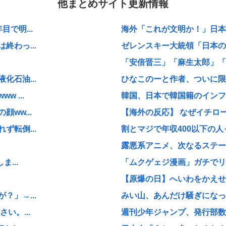
他まとめサイト更新情報
で明...
海外「これが文明か！」日本に
わっ...
ゼレンスキー大統領「日本の支
「安倍晋三」「麻生太郎」「石
石油...
ひなこのーと作者、ついに限
 ...
韓国、日本で韓国籍のインフル
ww...
【海外の反応】 なぜイチロー
転倒...
割とマジで年収400以下の人
露悪系アニメ、次なるステー
...
「ムクゲェジ漫画」ガチでリ
【原爆の日】へいわをかえせ
」→...
みい山、あんだけ騒ぎになって
い。...
週刊少年ジャンプ、発行部数1