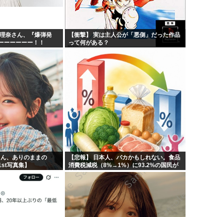
紗理奈さん、『爆弾発
【衝撃】 実は主人公が「悪側」だった作品
ーーーーーー！！
って何がある？
りん、ありのままの
【悲報】 日本人、バカかもしれない。食品
st写真集】
消費税減税（8%→1%）に93.2%の国民が
賛成してしまう