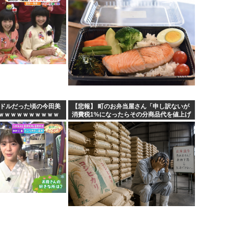
イドルだった頃の今田美
【悲報】 町のお弁当屋さん「申し訳ないが
ｗｗｗｗｗｗｗｗｗｗ
消費税1%になったらその分商品代を値上げ
するわ」