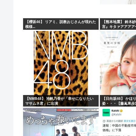
【櫻坂46】 リアミ、説教おじさんが現れた
【熊本地震】 鈴木
模様...
言』キタァアアアア
【NMB48】 池帆乃香が「幸せになりたい
【日向坂46】 かほ
マサムネ君」に出演
姿・・・【藤嶌果歩1