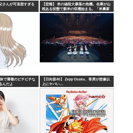
父さんが可哀想すぎる
【悲報】 米の値段大暴落の危機。在庫が山
程ある状態で新米の収穫始まる。「米農家
が生活できない」
身体で薄着のピチピチな
【日向坂46】 Zepp Osaka、客席が想像以
るんだよ
上にヤバい…