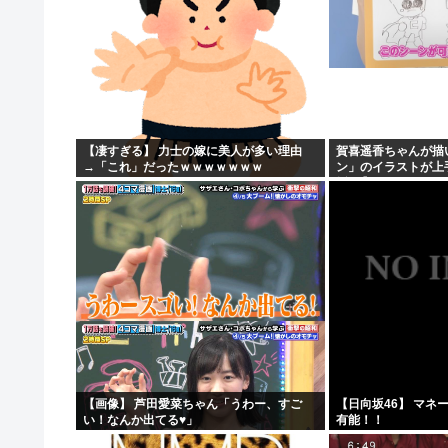
【凄すぎる】 力士の嫁に美人が多い理由
賀喜遥香ちゃんが描
→「これ」だったｗｗｗｗｗｗｗ
ン」のイラストが上
坂46】
【画像】 芦田愛菜ちゃん「うわー、すご
【日向坂46】 マネ
い！なんか出てる♥」
有能！！