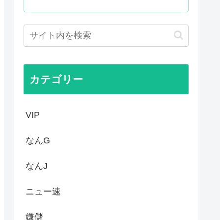
はあんなに敬遠四球が多かった...
てお前らが知ってることwww
作者なんでこんなに嫌われてる...
カテゴリー
VIP
なんG
なんJ
ニュー速
嫌儲