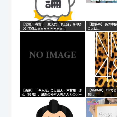
原爆投下81年
「おっちゃん女の子になってスクール水着を着たいねん」
警察官が60歳のおじいちゃんを射◯する動画が流出しや
【悲報】 有吉、一般人に「ド正論」を叩き
【櫻坂46】 あの幸
つけて炎上ｗｗｗｗｗｗｗｗ
ことは...
ワイ、キンタマが腫れ上がって入院するも切開排膿で無事
【画像】 「キム兄」こと芸人・木村祐一さ
【NMB48】 TIF
ん（63歳）、最新の松本人志さんとのツー
無し
ショットが完全に別人だとネット騒然！
「マジで誰かわからん」...