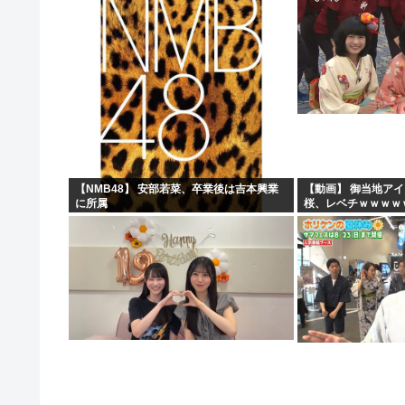
【NMB48】 安部若菜、卒業後は吉本興業
【動画】 御当地ア
に所属
桜、レベチｗｗｗｗ
ｗｗｗｗ