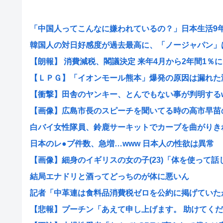
「中国人ってこんなに嫌われているの？」日本生活9年目
韓国人の対日好感度が過去最高に、「ノージャパン」は終
【朗報】 消費減税、閣議決定 来年4月から2年間1％に
【ＬＰＧ】「イオンモール熊本」爆発の原因は漏れた液化
【衝撃】田舎のヤンキー、とんでもない事が判明するwww
【画像】広島市長のスピーチを聞いてる時の高市早苗の顔
白バイ女性隊員、鈴鹿サーキットでカーブを曲がりきれず
日本のレ●プ件数、急増…www 日本人の性欲は異常
【画像】細身のイギリスの女の子(23)「体を使って話しま
結局エナドリと酒ってどっちのが体に悪いん
記者「中革連は食料品消費税ゼロを公約に掲げていたが？
【悲報】プーチン「あえて申し上げます。 助けてくださ