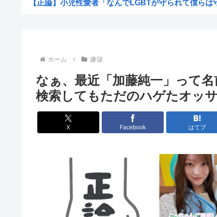
【正論】小児性愛者「なんでLGBTが守られて僕らは守ら
【超愕】皮膚科の薬すごすぎワロタwww
地震らしい
【画像】松本人志さん、大勢の若いファンに囲まれて
ホーム
嫌儲
【画像】田舎のオフィスレディのTikTok、えっちす
なぁ、最近「加藤純一」って
韓国人「日本で新発売Galaxy Z Foldが売り切れ...
検索してもただのハゲたオッ
【画像】辻希空ちゃん、顔だけで普通に使える
地球に落下する人工衛星のアルミニウムが大気に及ぼす影
X
Facebook
はてブ
【朗報】みいちゃんと山田さん、大物漫画家たちから絶賛
【画像】ワイがBBA先輩から送られてきたライン、見る
【予算100万】 市長「特定外来生物クビアカは気持ち悪い
日本の伝統文化『花火大会』、この5年で4分の1が消滅し
職場の貸本の習慣が、本を大事にしないおばさんのせいで
グラボ、国内価格4割値上げかwww