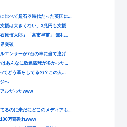
比べて超石器時代だった英国に...
援は大きくない」3兆円も支援...
原慎太郎」「高市早苗」 無礼...
界突破
エンサーが7台の車に当て逃げ...
はあんなに敬遠四球が多かった...
ってどう暮らしてるの？この人...
ジへ
アルだったwww
るのに未だにどこのメディアも...
00万部割れwww