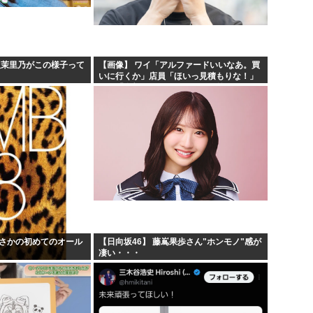
お絵描きリレーってなんぞや
60...
【海外の反応】 なぜイチロー
りす...
平野綾とかいう女声優につい
阪茉里乃がこの様子って
【画像】 ワイ「アルファードいいなあ。買
いに行くか」店員「ほいっ見積もりな！」
しな...
みいちゃんと山田さんの漫画の
ワイ「金額おかしくね？」←お前らもそう
思うよな？？？？？
でまさかの初めてのオール
【日向坂46】 藤嶌果歩さん"ホンモノ"感が
凄い・・・