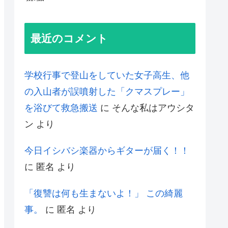
最近のコメント
学校行事で登山をしていた女子高生、他
の入山者が誤噴射した「クマスプレー」
を浴びて救急搬送
に
そんな私はアウシタ
ン
より
今日イシバシ楽器からギターが届く！！
に
匿名
より
「復讐は何も生まないよ！」 この綺麗
事。
に
匿名
より