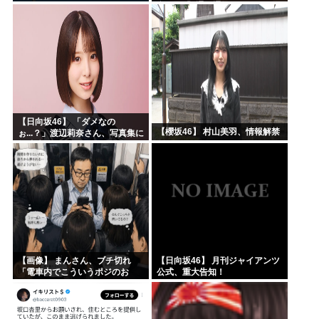
意した「1通の通知」
【日向坂46】 「ダメなの
【櫻坂46】 村山美羽、情報解禁
ぉ...？」渡辺莉奈さん、写真集に
興味津々
【画像】 まんさん、ブチ切れ
【日向坂46】 月刊ジャイアンツ
「電車内でこういうポジのお
公式、重大告知！
じ、ガチでイラネ」→