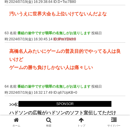
時:2024/07/19(金) 16:29:38.64
ID:D+Tsc7B80
汚いうえに世界大会も上位いけてないんだよな
63 名前:
番組の途中ですが翡翠の名無しがお送りします
投稿日
時:2024/07/19(金) 16:30:45.14
ID:IPmYDkfr0
高橋名人みたいにゲームの普及目的でやってる人は良
いけど
ゲームの勝ち負けしかない人は痛々しい
64 名前:
番組の途中ですが翡翠の名無しがお送りします
投稿日
時:2024/07/19(金) 16:32:17.49
ID:q67UpKB+0
SPONSOR
>>63
ハドソンの広報がハドソンのソフト宣伝してただけ
ホーム
検索
トップ
サイドバー