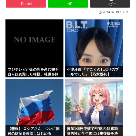
Pocket
LINE
コピー
ハンターハンター今何やってるかわからないWWW
2024.07.19 16:33
5年前お前ら「AIイラストすげぇ！これもう人間のイラスト...
韓国人「台風で品不足になった沖縄のスーパーに行ってみたら...
韓国人「『日本ビールは絶対に飲まない！』と大騒ぎしていた...
海外「日本のこの場所は現実とは思えないレベルで美しい…！...
NISAのせいで少子化加速してるけどこれ本当に政策として...
フジテレビが金の卵を産む鶏を
小津玲奈 「すごく久しぶりのプ
自ら絞め殺した模様、社運を賭
ールでした」【乃木坂46】
けたドル箱コンテンツが御蔵入
りになってしまい……
【悲報】 ロシアさん、ついに国
資産1億円突破でFIREの45歳独
民の財産を没収しはじめる
身男性が半年後に仕事復帰を決