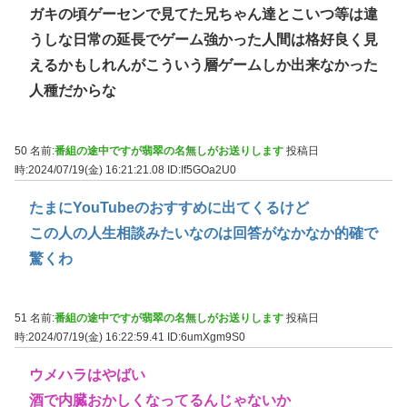
ガキの頃ゲーセンで見てた兄ちゃん達とこいつ等は違
うしな日常の延長でゲーム強かった人間は格好良く見
えるかもしれんがこういう層ゲームしか出来なかった
人種だからな
50 名前:
番組の途中ですが翡翠の名無しがお送りします
投稿日
時:2024/07/19(金) 16:21:21.08
ID:If5GOa2U0
たまにYouTubeのおすすめに出てくるけど
この人の人生相談みたいなのは回答がなかなか的確で
驚くわ
51 名前:
番組の途中ですが翡翠の名無しがお送りします
投稿日
時:2024/07/19(金) 16:22:59.41
ID:6umXgm9S0
ウメハラはやばい
酒で内臓おかしくなってるんじゃないか