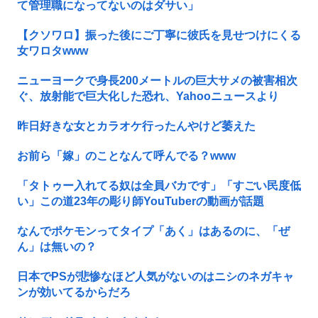
て管理職になってないのはダサい」
【クソワロ】振った後にご丁寧に彼氏を見せつけにくる
女ワロタwww
ニューヨークで身長200メートルの巨大サメの被害相次
ぐ、放射能で巨大化した恐れ、Yahooニュースより
昨日好きな女とカラオケ行ったんやけど萎えた
お前ら「嫁」のことなんて呼んでる？www
「タトゥー入れてる奴は全員バカです」「すごい民度低
い」この道23年の彫り師YouTuberの動画が話題
なんでポケモンってタイプ「あく」はあるのに、「ぜ
ん」は無いの？
日本でPSが悲惨なほど人気がないのはニシのネガキャ
ンが効いてるからだろ