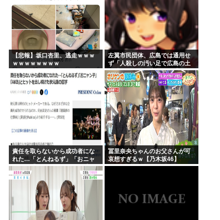
【悲報】坂口杏里、逃走ｗｗｗ
左翼市民団体、広島では通用せ
ｗｗｗｗｗｗｗｗ
ず「人殺しの汚い足で広島の土
を踏むな！」→広島県民「お前
らの方が汚いんじゃ！」「ワシ
らが広島県民じゃ」
責任を取らないから成功者にな
冨里奈央ちゃんのお父さんが可
れた…「とんねるず」「おニャ
哀想すぎるｗ【乃木坂46】
ン子」「AKB」とヒットを出し
続けた秋元康の哲学！！！