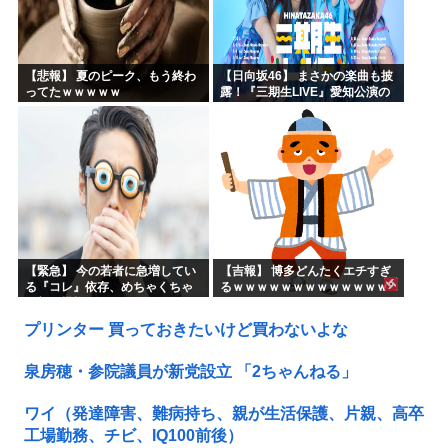
【悲報】 夏のピーク、もう終わ
【日向坂46】 まさかの楽曲も披
ってたｗｗｗｗｗ
露！『三期生LIVE』愛知公演の
レポがこちら
【緊急】 今の若者に急増してい
【吉報】 博多どんたくエチすぎ
る『コレ』依存、めちゃくちゃ
るｗｗｗｗｗｗｗｗｗｗｗｗｗ
深刻な模様w w w w w w w w w w
ｗｗ
プリンター 買っておきたいけど買わないよな
泉房穂・参院議員が新党設立 「2ちゃんねる」
ワイ（発達障害、難病持ち、親が生活保護、片親、高卒
工場勤務、チビ、IQ100前後）