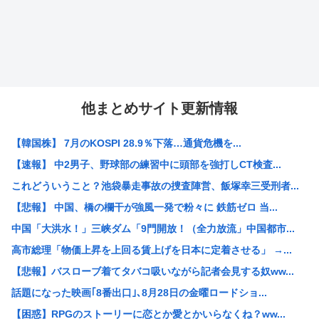
他まとめサイト更新情報
【韓国株】 7月のKOSPI 28.9％下落…通貨危機を...
【速報】 中2男子、野球部の練習中に頭部を強打しCT検査...
これどういうこと？池袋暴走事故の捜査陣営、飯塚幸三受刑者...
【悲報】 中国、橋の欄干が強風一発で粉々に 鉄筋ゼロ 当...
中国「大洪水！」三峡ダム「9門開放！（全力放流」中国都市...
高市総理「物価上昇を上回る賃上げを日本に定着させる」 →...
【悲報】バスローブ着てタバコ吸いながら記者会見する奴ww...
話題になった映画｢8番出口｣､8月28日の金曜ロードショ...
【困惑】RPGのストーリーに恋とか愛とかいらなくね？ww...