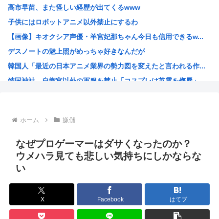
高市早苗、また怪しい経歴が出てくるwww
【衝撃】ハンターハンターの新能力「ムテキング」、ガチで最...
子供にはロボットアニメ以外禁止にするわ
【悲報】ハンターハンターの新能力「ムテキング」、ガチで最...
【画像】キオクシア声優・羊宮妃那ちゃん今日も信用できるw...
【悲報】理系女子「ガンダムってさぁ、頭の“バルカン”意味...
デスノートの魅上照がめっちゃ好きなんだが
【悲報】吉岡里帆、アドリブで俳優の手を取りおっぱいに押し...
韓国人「最近の日本アニメ業界の勢力図を変えたと言われる作...
【クレーマー】「研いでもらったら刃が1mm小さくなった」...
靖国神社、自衛官以外の軍服を禁止「コスプレは英霊を侮辱」
高市の消費税減税ちょっとひどいわ
エ口漫画描いたんだけどpixivで誰も見ない
AI扱いされた絵師、筆を折る
ホーム
嫌儲
ダンジョン飯のキャラいい子ばっかりでほんとに癒される
【朗報】 韓国人「Jリーグのこの監督、経歴がおかしい」
なぜプロゲーマーはダサくなったのか？
さもしい熊本県民「食事、ベッド、エアコン」を政府に切望。
ウメハラ見ても悲しい気持ちにしかならな
い
韓国がサッカーの審判を買収したのはガチだった！ 審判を性...
【緊急速報】信用声優の羊宮妃那さん…
靖国神社、軍服コスプレでの参拝を禁止へ
X
Facebook
はてブ
【高市】トランプ「イランが核入手したら2分でイタリア滅亡...