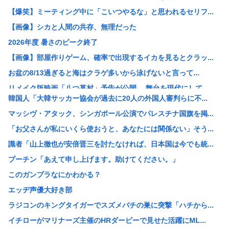
【爆笑】ミーティング中に「こいつやるな」と思われるセリフ...
【画像】シカと人間の共存、無理だった
2026年度 暑さのピーク終了
【画像】部屋作りゲーム、確率で出現するイカを見るとクラッ...
お盆の8/13過ぎると海はクラゲ多いから泳げないと言って...
リメイク版映画「八つ墓村」予告が公開、 舞台を現代にして...
韓国人「大韓サッカー協会が過去に20人の外国人審判らに不...
【疑問】葬式←まぁわかる 四十九日←いらねぇだろ
マッシヴ・アタック、シンガポール公演でパレスチナ国旗を掲...
【画像】ツレがこんなラスボスみたいな痛服で街歩くって聞か...
「お父さんが私にいくら使おうと、あなたには関係ない」そう...
「蒼穹のファフナー」とかいうロボットアニメ
識者「山上徹也が安倍晋三を討たなければ、日本国は今でも統...
【画像】こういうブラに乳首ひっかけてる女の子ｗｗｗ
プーチン「あえて申し上げます。助けてください。」
【画像】まんさん「貧乳だから男水着で市民プールいったら周...
このガンプラなにかわかる？
【朗報】誤って脳幹を摘出された女性､重篤な植物状態だが､...
エッヂ声優大好き部
X、収益化が9/7に終わるwww
ラジコンのキングタイガーでスズメバチの巣に突撃「ハチから...
VTuberさん、祖母の「家族だけの一日葬」をした結果ｗ...
イチローがマリナーズ主催のHRダービーで見せた活躍にML...
【悲報】休日BBQ上司さん「ワイくん！焼肉のタレ買ってき...