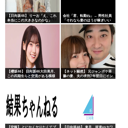
【日向坂46】 りーお「え、これ
会社「君、転勤ね」→ 男性社員
本当にこの大きさなのかな」
「それなら妻のほうが稼ぎいい
【藤嶌果歩 1st写真集】
んで辞めます」⇒ 結果・・・
【櫻坂46】 日向坂46大田美月、
【ネット騒然】 元ジャンポケ斉
この四期生らと交流がある模様
藤の妻、夫の求刑7年翌日にイン
スタ更新！その内容がガチでヤ
バすぎる…
【悲報】 とにかくヤりたくてブ
【日向坂46】 来月、坂道vsカワ