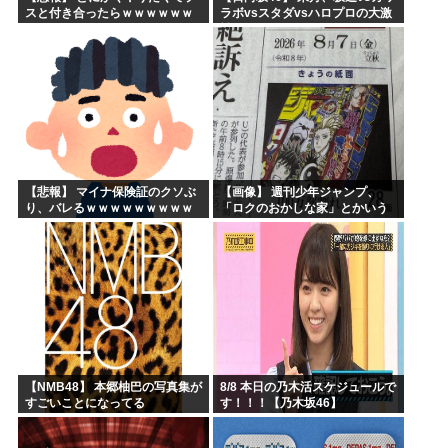
スと付き合ったらｗｗｗｗｗｗ
ラボvsスタダvsハロプロの大激
ｗｗｗｗｗｗｗｗｗ
戦
【悲報】 マイナ保険証のクソぶ
【画像】 週刊少年ジャンプ、
り、バレるｗｗｗｗｗｗｗｗｗ
「ロクのおかしな家」とかいう
微妙な漫画を巻頭カラーにした
せいで100万部切る
【NMB48】 本郷柚巴の写真集が
8/8 本日の乃木活スケジュールで
すごいことになってる
す！！！【乃木坂46】