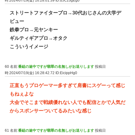
時:2024/07/19(金) 16:28:01.39
ID:u5Cz3gEg0
ストリートファイタープロ→30代おじさんの大学デ
ビュー
鉄拳プロ→元ヤンキー
ギルティギアプロ→オタク
こういうイメージ
60 名前:
番組の途中ですが翡翠の名無しがお送りします
投稿日
時:2024/07/19(金) 16:28:42.72
ID:EicippHg0
正直もうプロゲーマー多すぎて肩書にスゲーって感じ
もねぇよな
大会でそこまで戦績優れない人でも配信とかで人気だ
からスポンサーついてるみたいな感じ
61 名前:
番組の途中ですが翡翠の名無しがお送りします
投稿日