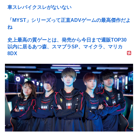
車スレバイクスレがないない
「MYST」シリーズって正直ADVゲームの最高傑作だよ
ね
史上最高の質ゲーとは、発売から今日まで週販TOP30
以内に居るあつ森、スマブラSP、マイクラ、マリカ
8DX