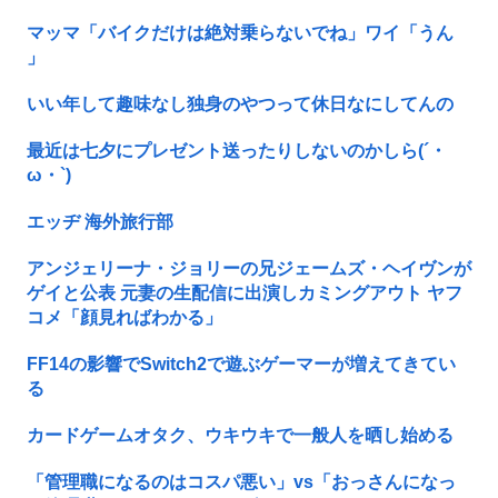
マッマ「バイクだけは絶対乗らないでね」ワイ「うん
」
いい年して趣味なし独身のやつって休日なにしてんの
最近は七夕にプレゼント送ったりしないのかしら(´・
ω・`)
エッヂ 海外旅行部
アンジェリーナ・ジョリーの兄ジェームズ・ヘイヴンが
ゲイと公表 元妻の生配信に出演しカミングアウト ヤフ
コメ「顔見ればわかる」
FF14の影響でSwitch2で遊ぶゲーマーが増えてきてい
る
カードゲームオタク、ウキウキで一般人を晒し始める
「管理職になるのはコスパ悪い」vs「おっさんになっ