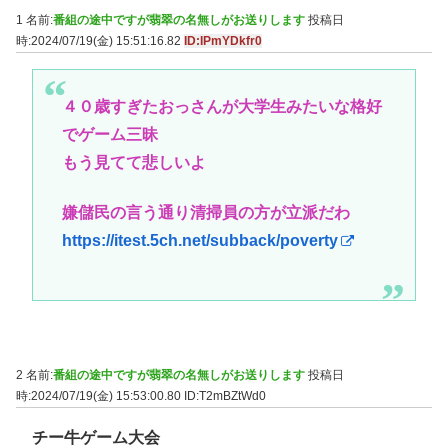
1 名前:
番組の途中ですが翡翠の名無しがお送りします
投稿日
時:2024/07/19(金) 15:51:16.82
ID:IPmYDkfr0
４０歳すぎたおっさんが大学生みたいな格好
でゲーム三昧
もう見てて悲しいよ
嫌儲民の言う通り清掃員の方が立派だわ
https://itest.5ch.net/subback/poverty
2 名前:
番組の途中ですが翡翠の名無しがお送りします
投稿日
時:2024/07/19(金) 15:53:00.80
ID:T2mBZtWd0
チー牛ゲーム大会