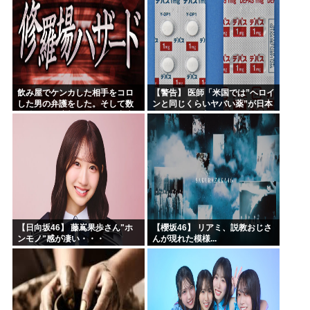
飲み屋でケンカした相手をコロ
【警告】 医師「米国では”ヘロイ
した男の弁護をした。そして数
ンと同じくらいヤバい薬”が日本
年後、因果応報を思わせる出来
では平気で処方されてる」
事が…
【日向坂46】 藤嶌果歩さん"ホ
【櫻坂46】 リアミ、説教おじさ
ンモノ"感が凄い・・・
んが現れた模様...