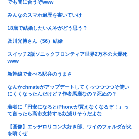
でも間に合うぞwww
みんなのスマホ遍歴を書いていけ
18歳で結婚したいんやがどう思う？
及川光博さん（56）結婚
スイッチ2版ソニックフロンティア世界2万本の大爆死
www
新幹線で食べる駅弁のうまさ
なんかchmateがアップデートしてくっつつつつそ使い
にくくなったんだけど？作者馬鹿なの？死ぬの？
若者に「円安になるとiPhoneが買えなくなるぞ！」っ
て言ったら高市支持する奴減りそうだよな
【画像】エッヂロリコン大好き部、ワイのフォルダが火
を噴くぜ