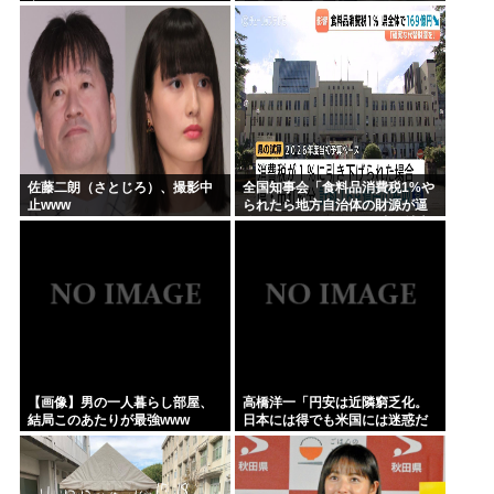
害されてしまう
佐藤二朗（さとじろ）、撮影中
全国知事会「食料品消費税1%や
止www
られたら地方自治体の財源が逼
迫してしまう 」…この流れ地方
税増税するしかないよ、もう
【画像】男の一人暮らし部屋、
高橋洋一「円安は近隣窮乏化。
結局このあたりが最強www
日本には得でも米国には迷惑だ
った」