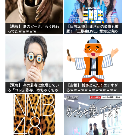
【悲報】 夏のピーク、もう終わ
【日向坂46】 まさかの楽曲も披
ってたｗｗｗｗｗ
露！『三期生LIVE』愛知公演の
レポがこちら
【緊急】 今の若者に急増してい
【吉報】 博多どんたくエチすぎ
る『コレ』依存、めちゃくちゃ
るｗｗｗｗｗｗｗｗｗｗｗｗｗ
深刻な模様w w w w w w w w w w
ｗｗ