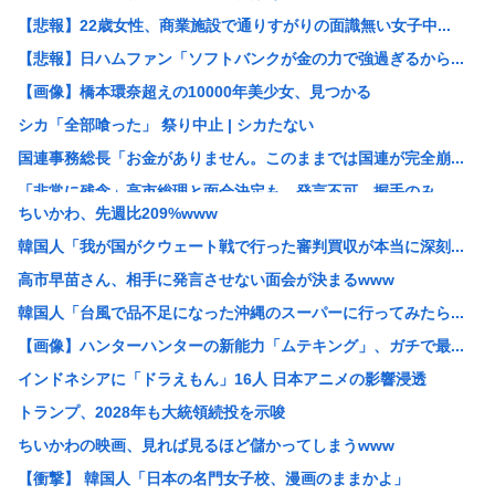
【悲報】22歳女性、商業施設で通りすがりの面識無い女子中...
【悲報】日ハムファン「ソフトバンクが金の力で強過ぎるから...
【画像】橋本環奈超えの10000年美少女、見つかる
シカ「全部喰った」 祭り中止 | シカたない
国連事務総長「お金がありません。このままでは国連が完全崩...
「非常に残念」高市総理と面会決定も…発言不可、握手のみ ...
ちいかわ、先週比209%www
大阪の花火大会、民度がレベチwww
韓国人「我が国がクウェート戦で行った審判買収が本当に深刻...
［社説］永住厳格化で外国人の定着意欲をそぐな
高市早苗さん、相手に発言させない面会が決まるwww
KーPOPアイドル、「BABYMONSTER」「ILLI...
韓国人「台風で品不足になった沖縄のスーパーに行ってみたら...
【画像】久保πボインボイン
【画像】ハンターハンターの新能力「ムテキング」、ガチで最...
ドイツ、猛暑による死者が9600人に
インドネシアに「ドラえもん」16人 日本アニメの影響浸透
【NASA開発】3,980円の冷感ポンチョ、-15℃の謳...
トランプ、2028年も大統領続投を示唆
【悲報】わいの婚約者の実家、キチゲエすぎて破談寸前
ちいかわの映画、見れば見るほど儲かってしまうwww
【イオンモール熊本】 一転して話が変わってくる「従業員の...
【衝撃】 韓国人「日本の名門女子校、漫画のままかよ」
人んちで宅飲みワイ「ゴムある？」家主の女さん「はぁ？！」...