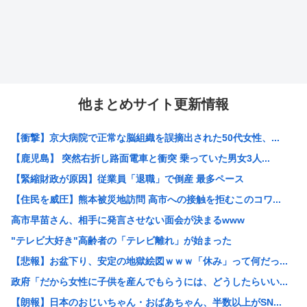
他まとめサイト更新情報
【衝撃】京大病院で正常な脳組織を誤摘出された50代女性、...
【鹿児島】 突然右折し路面電車と衝突 乗っていた男女3人...
【緊縮財政が原因】従業員「退職」で倒産 最多ペース
【住民を威圧】熊本被災地訪問 高市への接触を拒むこのコワ...
高市早苗さん、相手に発言させない面会が決まるwww
"テレビ大好き"高齢者の「テレビ離れ」が始まった
【悲報】お盆下り、安定の地獄絵図ｗｗｗ「休み」って何だっ...
政府「だから女性に子供を産んでもらうには、どうしたらいい...
【朗報】日本のおじいちゃん・おばあちゃん、半数以上がSN...