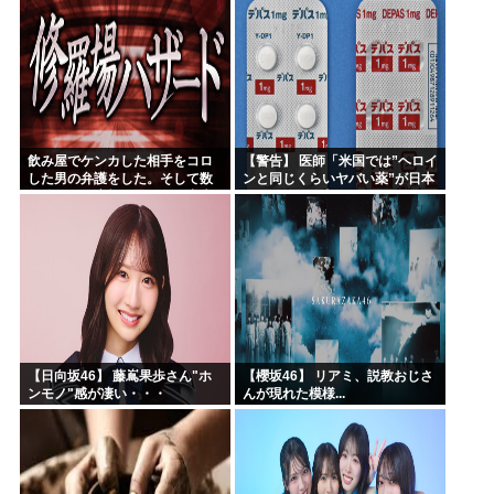
飲み屋でケンカした相手をコロ
【警告】 医師「米国では”ヘロイ
した男の弁護をした。そして数
ンと同じくらいヤバい薬”が日本
年後、因果応報を思わせる出来
では平気で処方されてる」
事が…
【日向坂46】 藤嶌果歩さん"ホ
【櫻坂46】 リアミ、説教おじさ
ンモノ"感が凄い・・・
んが現れた模様...