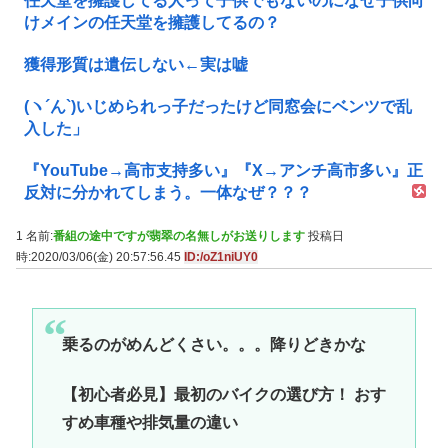
任天堂を擁護してる人って子供でもないのになぜ子供向
けメインの任天堂を擁護してるの？
獲得形質は遺伝しない←実は嘘
(ヽ´ん`)いじめられっ子だったけど同窓会にベンツで乱
入した」
『YouTube→高市支持多い』『X→アンチ高市多い』正
反対に分かれてしまう。一体なぜ？？？
1 名前:
番組の途中ですが翡翠の名無しがお送りします
投稿日
時:2020/03/06(金) 20:57:56.45
ID:/oZ1niUY0
乗るのがめんどくさい。。。降りどきかな
【初心者必見】最初のバイクの選び方！ おす
すめ車種や排気量の違い