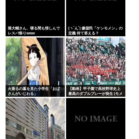
堀大輔さん、寝る間も惜しんで
(ヽ´ん`) 嫌儲民「ケンモメン」の
レスバ祭りwww
定義 何て答える？
火垂るの墓を見た小学生「おば
【動画】甲子園で高校野球史上
さんがいじわる」
最高のダブルプレーが発生 (モメ
ンらの想像の25倍は史上最高)こ
れもうプロ野球超えてるだろ…