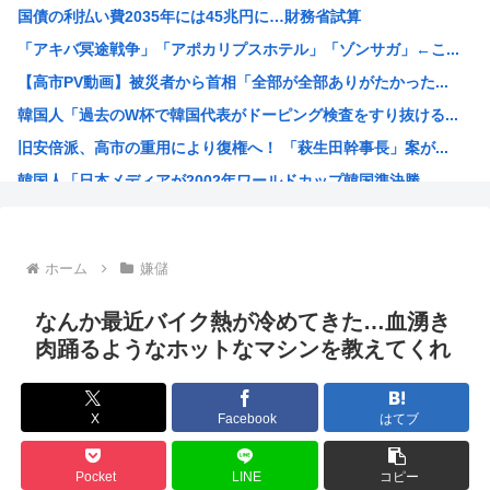
国債の利払い費2035年には45兆円に…財務省試算
世界のケイスケ・ホンダ「ラーメン700円は安すぎる！20...
「アキバ冥途戦争」「アポカリプスホテル」「ゾンサガ」←こ...
【悲報】人気アニメ「メイドインアビス」、主題歌にVTub...
【高市PV動画】被災者から首相「全部が全部ありがたかった...
【緊急高市速報】ガス警報器、受注停止。
韓国人「過去のW杯で韓国代表がドーピング検査をすり抜ける...
【熊本地震】イオンモール熊本 従業員の避難誘導で、社内規...
旧安倍派、高市の重用により復権へ！ 「萩生田幹事長」案が...
わいせつな行為疑いで逮捕 エジプト国籍の男性を不起訴処分...
韓国人「日本メディアが2002年ワールドカップ韓国準決勝...
海外「海外発祥なのに、今では日本で定着してるものって何？...
福岡県議会「みかじめ料」自民党県議団の幹部から約2000...
大人気声優水瀬いのりさんのX乗っ取り事件、いまだに未解決
ホーム
嫌儲
15歳少女に性的暴行した54歳、明らかにケンモメン
【海外の反応】 アルゼンチン協会、FIFA会長に確固たる...
なんか最近バイク熱が冷めてきた…血湧き
ジャンポケ斉藤の弁護士「ロケバスには運転手いた。常識的に...
肉踊るようなホットなマシンを教えてくれ
「飯塚幸三は上級国民だから逮捕されない」は間違いだった…...
ジョジョ3部のスタンド、パワーが色々おかしいwww
X
Facebook
はてブ
高市早苗が全裸でガニ股オ●ニーしてる動画 or 高市早苗...
海外「日本人はなんて気高いんだ！」 英高級紙も驚愕した極...
Pocket
LINE
コピー