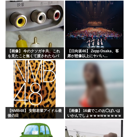
録レポ】
ｗｗｗｗ
【画像】 今のクソガキ共、これ
【日向坂46】 Zepp Osaka、客
を見たこと無くて渡されたらパ
席が想像以上にヤバい…
ニクるらしいｗｗｗｗｗｗｗｗ
ｗｗｗｗｗ
【NMB48】 安部若菜アイドル最
【画像】 16歳でこのお◯ぱいは
後の日
いかんでしょｗｗｗwｗｗｗｗｗ
ｗｗｗ❤