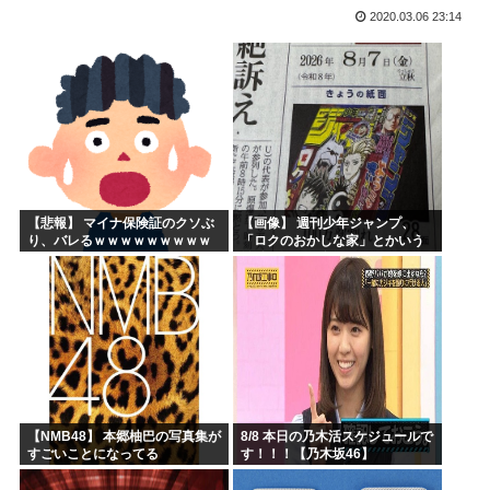
2020.03.06 23:14
海外「子宮頸部には神経がないので痛みは感じませんよ」医者...
【愛知・長久手市】ジブリパークに新施設誕生へ 「風の谷の...
ちいかわのモモンガ、逝く模様
4時だから窓から4回安倍晋三連呼した
【画像】今期の覇権アニメが『天幕シャドウガール』に決まっ...
トランプの支持率低迷中の共和党、中間選挙では「民主党はも...
【悲報】 マイナ保険証のクソぶ
【画像】 週刊少年ジャンプ、
り、バレるｗｗｗｗｗｗｗｗｗ
「ロクのおかしな家」とかいう
微妙な漫画を巻頭カラーにした
せいで100万部切る
【NMB48】 本郷柚巴の写真集が
8/8 本日の乃木活スケジュールで
すごいことになってる
す！！！【乃木坂46】