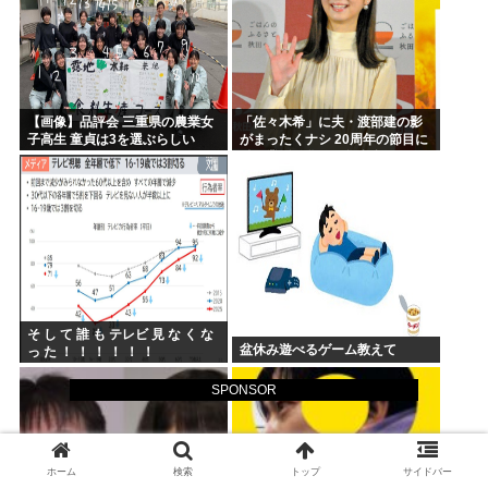
【画像】品評会 三重県の農業女
「佐々木希」に夫・渡部建の影
子高生 童貞は3を選ぶらしい
がまったくナシ 20周年の節目に
俳優業活発化への舞台裏
そ し て 誰 も テレビ 見 な く な
盆休み遊べるゲーム教えて
っ た ！ ！ ！ ！ ！ ！
SPONSOR
ホーム
検索
トップ
サイドバー