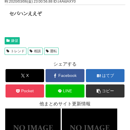
時:2020/03/06(金) 23:00:56.88
ID:c4AldAXY0
セパハンええぞ
嫌儲
トレンド
相談
運転
シェアする
X
Facebook
はてブ
Pocket
LINE
コピー
他まとめサイト更新情報