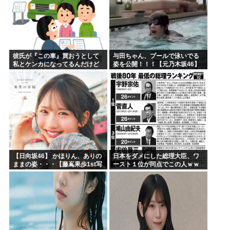
彼氏が『この車』買おうとして
与田ちゃん、プールで泳いでる
私とケンカになってるんだけど
姿を公開！！！【元乃木坂46】
ｗｗｗｗｗｗ
【日向坂46】 かほりん、ありの
日本をダメにした総理大臣、ワ
ままの姿・・・【藤嶌果歩1st写
ースト１位が同点でこの人ｗｗ
真集】
ｗｗｗｗ