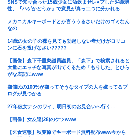
SNSで知り合った15歳少女に酒飲ませレ●プした54歳男
性、『ハゲかどうか』で意見が真っ二つに分かれる
メカニカルキーボードとか言ううるさいだけのゴミなん
なの
14歳の女の子の裸を見ても勃起しない者だけがロリコ
ンに石を投げなさい?????
【画像】森下千里衆議員議員、「森下」で検索されると
大量にエッチな写真が出てくるため「もりした」とひら
がな表記にwww
嫌儲民の100%が嫌ってそうなタイプの人を嫌ってるブ
ログが見つかる
27年彼女ナシのワイ、明日初のお見合いへ行く…
【画像】女友達(28)のケツwww
【乞食速報】秋葉原でキーボード無料配布www今から