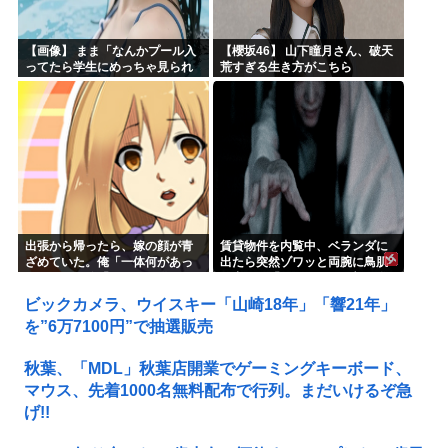
【画像】 まま「なんかプール入
【櫻坂46】 山下瞳月さん、破天
ってたら学生にめっちゃ見られ
荒すぎる生き方がこちら
たw」
出張から帰ったら、嫁の顔が青
賃貸物件を内覧中、ベランダに
ざめていた。俺「一体何があっ
出たら突然ゾワッと両腕に鳥肌
たんだ？」嫁「…」→子供たち
が出た。「やっぱりこの部屋嫌
に話を聞くと…
だ」と思った瞬間、体が前にド
ビックカメラ、ウイスキー「山崎18年」「響21年」
ンッと突き飛ばされて…
を”6万7100円”で抽選販売
秋葉、「MDL」秋葉店開業でゲーミングキーボード、
マウス、先着1000名無料配布で行列。まだいけるぞ急
げ!!