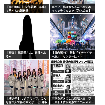
【元NMB48】 安部若菜、卒業し
東パソ、林瑠奈ちゃん不在でめ
て早くもお酒解禁
っちゃ巻くｗｗｗ【乃木坂46】
【画像】 福原遥さん、意外とあ
【日向坂46】 新曲『イチャイチ
るｗ
ャ虫』←センターは・・・
【18thシングル】
【櫻坂46】 サクラミーツ、こん
日本をダメにした総理大臣、ワ
なぎ加入である変化が...【公開収
ースト１位が同点でこの人ｗｗ