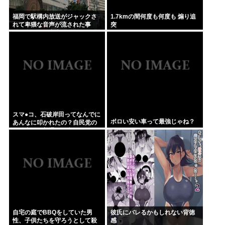
福岡で駅構内放送がジャックさ
1.7kmの間何度も何度も 煽り追
れて卑猥な音声が流された事
突
件、やはり元音声は動ありの動
画だった
スマ●コ、石破岸田ってなんでに
ボロい安い車って最強じゃね？
あんなに叩かれたの？自民党の
政治家だし普通に保守じゃん
自宅の庭でBBQをしていた男
彼氏にバレるかもしれない背徳
性、子供たちを守ろうとして殺
感