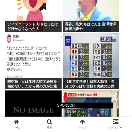
ディズニーランド 好きだったけ
長谷川亮太 ちばけんま 唐澤貴洋
ど行かなくなった人
無能弁護士
暇空茜「女は生理の時間経験を
【政党支持率】日本人35%「自
積めない。だから男の方が知能
分はやっぱり信頼と実績の自民
が上w」 こいつって過去に何か
党を支持します」
あったのか？
SPONSOR
ホーム
検索
トップ
サイドバー