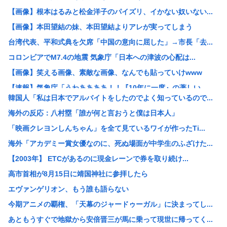
【画像】根本はるみと松金洋子のパイズリ、イかない奴いない...
【画像】本田望結の妹、本田望結よりアレが実ってしまう
台湾代表、平和式典を欠席「中国の意向に屈した」→市長「去...
コロンビアでM7.4の地震 気象庁「日本への津波の心配は...
【画像】笑える画像、素敵な画像、なんでも貼っていけwww
【速報】気象庁「うわああああ！！『10年に一度』の著しい...
韓国人「私は日本でアルバイトをしたのでよく知っているので...
【画像】女子高生「ガラス張りの床に上がったら下から丸見え...
海外の反応：八村塁「誰が何と言おうと僕は日本人」
【衝撃】大学生ワイ、株で大儲けした結果www(※画像あり...
「映画クレヨンしんちゃん」を全て見ているワイが作ったTi...
【区画】なんだよこの漫画ｗｗｗ【注意】
海外「アカデミー賞女優なのに、死ぬ場面が中学生のふざけた...
【衝撃】四国で出土した1300年前のお皿、「あの足跡」が...
【2003年】 ETCがあるのに現金レーンで券を取り続け...
【画像】乳がん検査エロすぎワロタｗｗｗ
高市首相が8月15日に靖国神社に参拝したら
【悲報】IQ40未満の男、フォークリフト資格を強制抹消さ...
エヴァンゲリオン、もう誰も語らない
【高学歴発達障害】IQ凸凹でも生きる道はある？プラント保...
今期アニメの覇権、「天幕のジャードゥーガル」に決まってし...
【画像】「エロアニメ」、一向に進化しないwww
あともうすぐで地獄から安倍晋三が馬に乗って現世に帰ってく...
定食屋ワイ「天ぷらうどん」店員「お待ちどう」蕎麦アレルギ...