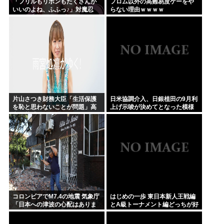
「フリルもリボンもたくさんが
フロム以外の高難易度ゲーをや
いいのよね、ふふっ♪」対魔忍
らない理由ｗｗｗｗ
RPG・新イベント『バニーとヨ
ミハラクライシス』
片山さつき財務大臣「生活保護
日米協調介入、日銀植田の9月利
を恥と思わないことが問題」高
上げ示唆が決めてとなった模様
市早苗「さもしい人のせいで国
が滅びる」
コロンビアでM7.4の地震 気象庁
はじめの一歩 東日本新人王戦編
「日本への津波の心配はありま
とA級トーナメント編どっちが好
せん」
き？