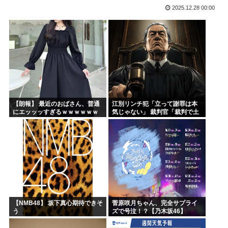
2025.12.28 00:00
海外「日本人は何に使ってるんだ？」 世界的ブームの日本の...
韓国人「台風が上陸した国はこんな状況になりました」
漫画が読めなくなった
小泉進次郎、アメリカ人の日本人レ●プ事件に「コメントは控...
もはや参政党一択って感じだけど異論ある？
初めて荒川先生の漫画読んだ
【朗報】 最近のおばさん、普通
江別リンチ犯「立って謝罪は本
にエッッッすぎるｗｗｗｗｗｗ
気じゃない」 裁判官「裁判で土
ｗｗｗｗ
下座してないキミは本気じゃな
いな」
【NMB48】 坂下真心期待できそ
菅原咲月ちゃん、完全サプライ
う
ズで号泣！？【乃木坂46】