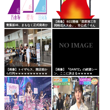
【画像】 8/22開催「琵琶湖三市
青葉坂46、まもなく正式発表か
同時花火大会」、市公式「そん
な花火大会は存在しない」→
SNS阿鼻叫喚 ・・・
【画像】トイザらス、開店前か
【画像】 『GANTZ』の絶望シー
ら行列ｗｗｗｗｗｗｗｗｗｗｗ
ン、ここに決まるｗｗｗｗｗ
ｗｗｗｗｗ