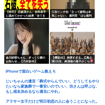
【仰天】 石破茂さん、自民若手
江別リンチ犯「立って謝罪は本
に舐めてかかった結果「全てを
気じゃない」 裁判官「ほな裁判
失うｗｗｗｗｗ」
で土下座してないキミは本気じ
ゃないな」
金川紗耶ちゃん、ぎっくり腰の
【櫻坂46】 神席すぎる... 広島公
お知らせ…【乃木坂46】
演1日目、終演後の様子がこちら
【全国ツアー2026 What’s
lonesome?】
iPhoneで面白いゲーム教えろ
じいちゃんの遺言「葬式やらんでいい、どうしてもやり
たいなら家族葬で一番安いのでいい、坊さんは呼ぶな、
もし戒名決めるなら適当にやれ」
アラサー女子だけど明日初恋の人に会うことになった。