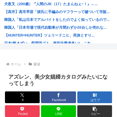
犬夜叉（200歳）『人間のJK（17）たまんねぇ~！』←...
30代夫婦「助けて！ 念願のマイホームが東京に建てられな...
【高市】高市早苗「彼氏に手編みのマフラーって嘘ついて市販...
【画像】ショートスリーパー堀大輔さんの若い頃がイケメンス...
韓国人「私は日本でアルバイトをしたのでよく知っているので...
【衝撃】NHKさん、みんなが見て見ぬふりをしてきた事を突...
韓国人「日本市場で現代自動車が月間わずか20台しか売れな...
樹里と中学生のカーセクロス完全版。捜索進展した！
【HUNTER×HUNTER】ツェリードニヒ、死体とすり...
【動画像】ミス東大が可愛いと話題に
日本(飯まずい、母国語ゴミ、差別主義者多い)←これ
【悲報】外国人「なんで日本のアニメは子供向けばっかなんだ...
高市の次に総理大臣になりそうな政治家www
海外「これ大好き！」日本のオタアイテムを購入して大喜びの...
ホーム
嫌儲
小野田紀美大臣「憲法で定められた国民の義務は【勤労・納税...
「(玉城デニー知事は)極左暴力集団が全部支えている」大浜...
アズレン、美少女娼婦カタログみたいにな
自民党「グエンやクルドなら介護士資格なくても介護の仕事し...
ってしまう
城内経財相「高市政権の責任ある積極財政は円高圧力」
人気アニメのオープニングに有名アーティストって
X
Facebook
はてブ
海外の反応：八村塁「誰が何と言おうと僕は日本人」
高市早苗、自分のテーブルにだけ花や飾りで別格アピールww...
Pocket
LINE
コピー