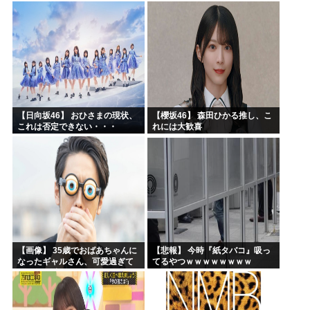
【日向坂46】 おひさまの現状、
【櫻坂46】 森田ひかる推し、こ
これは否定できない・・・
れには大歓喜
【画像】 35歳でおばあちゃんに
【悲報】 今時『紙タバコ』吸っ
なったギャルさん、可愛過ぎて
てるやつｗｗｗｗｗｗｗｗ
嫉妬不可避w w w w w w w w w w
w