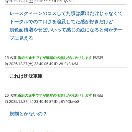
時:2025/12/27(土) 23:38:55.57
ID:lr+uy7bj0
レースクィーンのコスしてた頃は露出だけじゃなくて
トータルでのエ口さを追及してた感が好きだけど
肌色面積増やせばいいって感じの絵になると何かチー
プに見える
15 名前:
番組の途中ですが翡翠の名無しがお送りします
投稿日
時:2025/12/27(土) 23:40:06.49
ID:WH9x2ctzM
これは沈沈車庫
16 名前:
番組の途中ですが翡翠の名無しがお送りします
投稿日
時:2025/12/27(土) 23:40:46.87
ID:gBY4Qbwb0
規制とかないの？