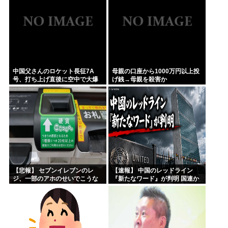
中国父さんのロケット長征7A
母親の口座から1000万円以上投
号、打ち上げ直後に空中で大爆
げ銭→母親を殺害か
発四散し失敗に終わる
【悲報】 セブンイレブンのレ
【速報】 中国のレッドライン
ジ、一部のアホのせいでこうな
『新たなワード』が判明 国連か
ってしまう
らも消し去ろうとする