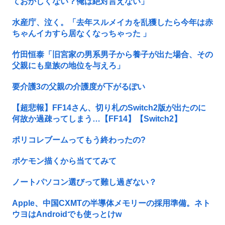
ておかしくない？俺は絶対言えない」
水産庁、泣く。「去年スルメイカを乱獲したら今年は赤
ちゃんイカすら居なくなっちゃった 」
竹田恒泰「旧宮家の男系男子から養子が出た場合、その
父親にも皇族の地位を与えろ」
要介護3の父親の介護度が下がるぽい
【超悲報】FF14さん、切り札のSwitch2版が出たのに
何故か過疎ってしまう…【FF14】【Switch2】
ポリコレブームってもう終わったの?
ポケモン描くから当ててみて
ノートパソコン選びって難し過ぎない？
Apple、中国CXMTの半導体メモリーの採用準備。ネト
ウヨはAndroidでも使っとけw