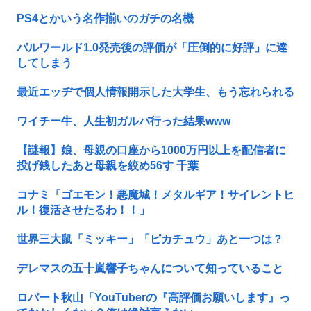
PS4とかいう名作揃いのガチの名機
パルワールド1.0発売後の評価が「圧倒的に好評」に達
してしまう
最近エッヂで個人情報開示した大学生、もう忘れられる
ワイチー牛、人生初ガルバ行った結果www
【謎報】娘、母親の口座から1000万円以上を配信者に
投げ銭したあと母親を絞め56す 千葉
コナミ「ゴエモン！悪魔城！メタルギア！サイレントヒ
ル！復活させたるわ！！」
世界三大鼠「ミッキー」「ピカチュウ」あと一つは？
デレマスの五十嵐響子ちゃんについて知っていること
ロバート秋山「YouTuberの『高評価お願いします』っ