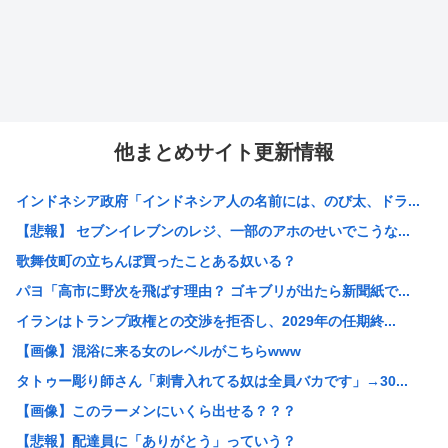
他まとめサイト更新情報
インドネシア政府「インドネシア人の名前には、のび太、ドラ...
【悲報】 セブンイレブンのレジ、一部のアホのせいでこうな...
歌舞伎町の立ちんぼ買ったことある奴いる？
パヨ「高市に野次を飛ばす理由？ ゴキブリが出たら新聞紙で...
イランはトランプ政権との交渉を拒否し、2029年の任期終...
【画像】混浴に来る女のレベルがこちらwww
タトゥー彫り師さん「刺青入れてる奴は全員バカです」→30...
【画像】このラーメンにいくら出せる？？？
【悲報】配達員に「ありがとう」っていう？