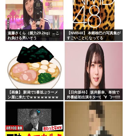
遠藤さくら（握力29.2kg）←こ
【NMB48】 本郷柚巴の写真集が
れ負ける男いそう
すごいことになってる
【画像】 新潟で1番並ぶラーメ
【日向坂46】 坂井新奈、単独で
ン屋に来たでｗｗｗｗｗｗｗｗ
外番組初出演キタ━(゜∀゜)━!!!!