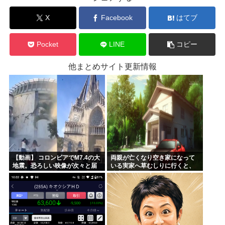
X
Facebook
はてブ
Pocket
LINE
コピー
他まとめサイト更新情報
【動画】 コロンビアでM7.4の大
両親が亡くなり空き家になって
地震。恐ろしい映像が次々と届
いる実家へ草むしりに行くと、
く。
駐車場に知らない車が停まって
いた→即警察を呼んだ結果、衝
撃の事実が判明・・・