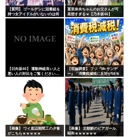
【質問】 ゴールデンに冠番組を
冨里奈央ちゃんのお父さんが可
持つ女アイドルがいないのは何
哀想すぎるｗ【乃木坂46】
故なのか？
【日向坂46】 運動神経良い人と
【世論調査】 フジ『Mr.サンデ
悪い人の対比をご覧ください…
ー』「消費税減税に反対が58％
で賛成を上回る！」 → ｗｗｗｗ
ｗｗｗｗｗｗｗｗｗｗｗｗ
【画像】 ワイ底辺期間工の夕食
【画像】 北朝鮮のビアガール、
がこちらｗｗｗｗｗ
昭和ｗｗｗｗｗｗ