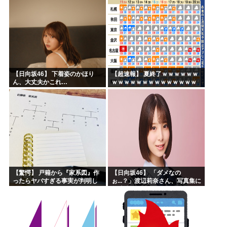
【日向坂46】 下着姿のかほり
【超速報】 夏終了ｗｗｗｗｗｗ
ん、大丈夫かこれ…
ｗｗｗｗｗｗｗｗｗｗｗｗｗｗ
ｗｗｗｗｗｗｗｗｗｗｗｗｗｗ
ｗｗｗｗｗｗ
【驚愕】 戸籍から『家系図』作
【日向坂46】 「ダメなの
ったらヤバすぎる事実が判明し
ぉ...？」渡辺莉奈さん、写真集に
た
興味津々