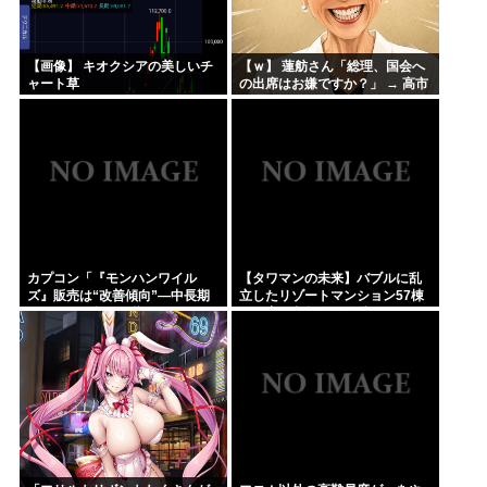
【画像】 キオクシアの美しいチ
【ｗ】 蓮舫さん「総理、国会へ
ャート草
の出席はお嫌ですか？」 → 高市
総理のマジレス炸裂 → ｗｗｗｗ
ｗｗｗｗｗｗｗｗｗｗｗ
カプコン「『モンハンワイル
【タワマンの未来】バブルに乱
ズ』販売は“改善傾向”―中長期
立したリゾートマンション57棟
でワールド超え目指す」
が一斉に老朽化。外壁はボロボ
ロ、地下には水が溜まる