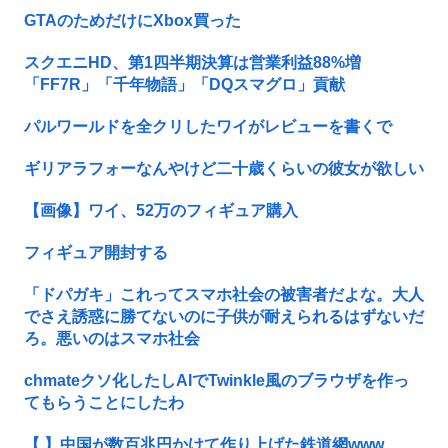
GTAのためだけにXbox買った
スクエニHD、第1四半期決算は営業利益88%増
「FF7R」「千年物語」「DQスマグロ」貢献
パルワールドを全クリしたワイがレビューを書くで
ギリアラフォーなんやけど二十歳くらいの彼女が欲しい
【画像】ワイ、52万のフィギュア購入
フィギュア開封する
「ドパガキ」これってスマホ社会の被害者だよな。大人
でさえ誘惑に勝てないのに子供が耐えられるはずないだ
ろ。悪いのはスマホ社会
chmateクソ化したしAIでTwinkle風のブラウザを作っ
てもらうことにしたわ
【 】中国が数百兆円かけて作り上げた鉄道網www