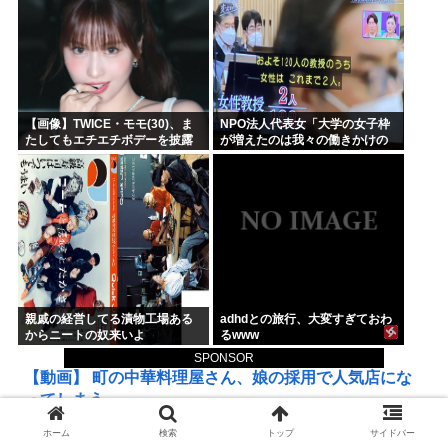
【画像】TWICE・モモ(30)、ま
NPO法人代表女「大学の女子枠
たしてもエチエチボデーを披露
が増えたのは我々の働きかけの
www
おかげです！」 女子枠提言の張
本人が見つかる
親戚の経営してる漬物工場ある
adhdとの旅行、大変すぎておわ
からニートの奴来いよ
るwww
SPONSOR
【動画】 町の中華料理屋さん、娘の採用で人気店にな
ってしまう
ホーム
検索
トップ
サイドバー
ロシアさん、国民の財産を没収しはじめる