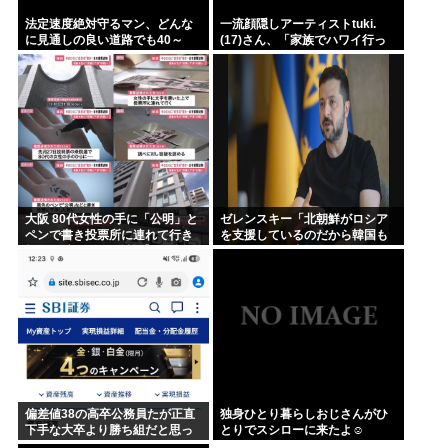
法定速度絶対守るマン、どんな
一流顔隠しアーティストtuki.
に見通しの良い道路でも40～
(17)さん、「家族でハワイ行っ
60km以上出さない
てきたw」 自己顕示欲がどんど
ん抑えられなくなる
大阪 80代女性の手に「公明」と
ゼレンスキー「北朝鮮がロシア
ペンで書き投票所に連れて行き
を支援しているのだから韓国も
投票干渉 60女を送検【いさ酒
ウクライナを支援しろ」
場】
偏差値38の高卒公務員たが正直
独身ひとり暮らしおじさんがひ
下手な大卒より勝ち組だと思っ
とりでスシローに来たよ☺
てる