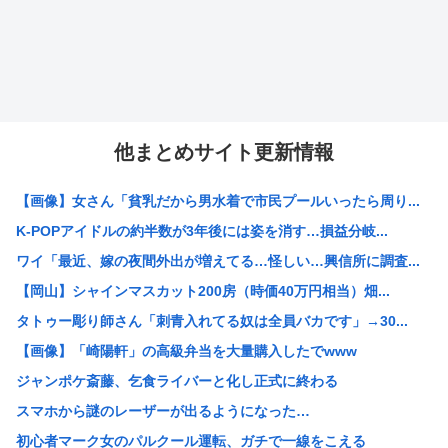
他まとめサイト更新情報
【画像】女さん「貧乳だから男水着で市民プールいったら周り...
K-POPアイドルの約半数が3年後には姿を消す…損益分岐...
ワイ「最近、嫁の夜間外出が増えてる…怪しい…興信所に調査...
【岡山】シャインマスカット200房（時価40万円相当）畑...
タトゥー彫り師さん「刺青入れてる奴は全員バカです」→30...
【画像】「崎陽軒」の高級弁当を大量購入したでwww
ジャンポケ斎藤、乞食ライバーと化し正式に終わる
スマホから謎のレーザーが出るようになった…
初心者マーク女のパルクール運転、ガチで一線をこえる