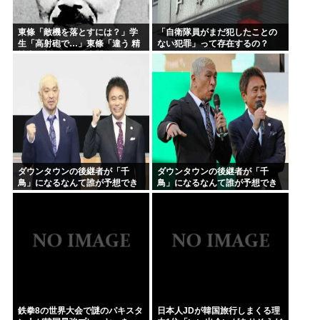
東條「敵機を落とすには？」学
「自衛隊員がまだ犯したことの
生「高射砲で…」東條「違う 精
ない犯罪」って存在するの？
神力で落とせ」学生「 」
ダウンタウンの後継者が「千
ダウンタウンの後継者が「千
鳥」になるなんて誰が予想でき
鳥」になるなんて誰が予想でき
たんや
たんや
鉄拳8の世界大会で謎のパキスタ
日本人JDが韓国旅行しまくる理