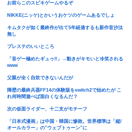
お前らこのスピキゲームやるぞ
NIKKE(ニッケ)とかいうおケツのゲームあるでしょ
キムタクが如く最終作が出て5年経過するも新作音沙汰
無し
プレステのいいところ
「音ゲー極めたギュゥ‼️」→動きがキモいと冷笑される
www
父親が全く自炊できないんだが
障壁の最終兵器FF14の体験版をswitch2で始めたが こ
れ何時間遊べば面白くなるんだ？
次の仮面ライダー、十二支がモチーフ
「日本式漫画」は中国・韓国に惨敗。世界標準は「縦/
オールカラー」の”ウェブトゥーン”に