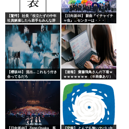
【驚愕】 社長「役立たずの中年
【日向坂46】 新曲『イチャイチ
社員解雇したら若手もみんな辞
ャ虫』←センターは・・・
めてしまった…」
【18thシングル】
【櫻坂46】 流出... これもう付き
【速報】 齋藤飛鳥さんの下着ｗ
合ってるだろ
ｗｗｗｗｗｗｗ （※画像あり）
【日向坂46】 Zepp Osaka、客
【悲報】 とんでも無いヤバい台