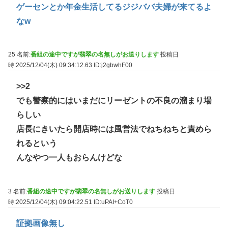
ゲーセンとか年金生活してるジジババ夫婦が来てるよ
なw
25 名前:
番組の途中ですが翡翠の名無しがお送りします
投稿日
時:2025/12/04(木) 09:34:12.63
ID:j2gbwhF00
>>2
でも警察的にはいまだにリーゼントの不良の溜まり場
らしい
店長にきいたら開店時には風営法でねちねちと責めら
れるという
んなやつ一人もおらんけどな
3 名前:
番組の途中ですが翡翠の名無しがお送りします
投稿日
時:2025/12/04(木) 09:04:22.51
ID:uPAI+CoT0
証拠画像無し