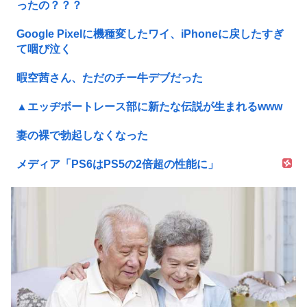
ったの？？？
Google Pixelに機種変したワイ、iPhoneに戻したすぎ
て咽び泣く
暇空茜さん、ただのチー牛デブだった
▲エッヂボートレース部に新たな伝説が生まれるwww
妻の裸で勃起しなくなった
メディア「PS6はPS5の2倍超の性能に」