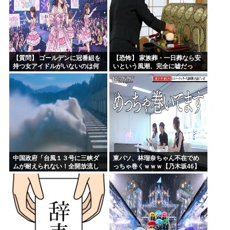
【質問】 ゴールデンに冠番組を
【恐怖】 家族葬・一日葬なら安
持つ女アイドルがいないのは何
いという風潮、完全に嘘だっ
故なのか？
た・・・・
中国政府「台風１３号に三峡ダ
東パソ、林瑠奈ちゃん不在でめ
ムが耐えられない！全開放流し
っちゃ巻くｗｗｗ【乃木坂46】
ろ！」⇒ 下流域の街が壊滅状態
ｗｗｗｗｗ