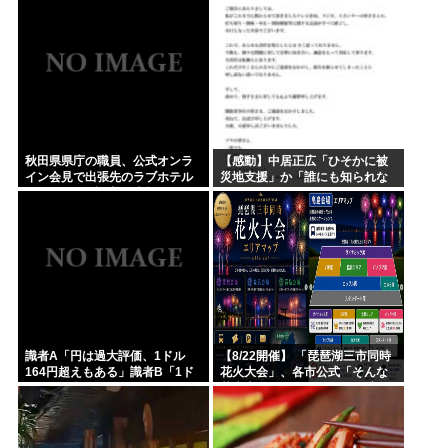
秋田県県庁の職員、公式オンラ
【感動】中居正広「ひそかに被
イン会見で出張先のラブホテル
災地支援」か「誰にも知られな
でバスローブを着て喫煙しなが
くていい」
ら登場www
識者A「円は過大評価、1ドル
【8/22開催】 「琵琶湖三市同時
164円超えもある」識者B「1ド
花火大会」、各市公式「そんな
ル140円台もある」どっちなの
花火大会は存在しない」→ 高価
チケットを購入した人達がSNS
阿鼻叫喚