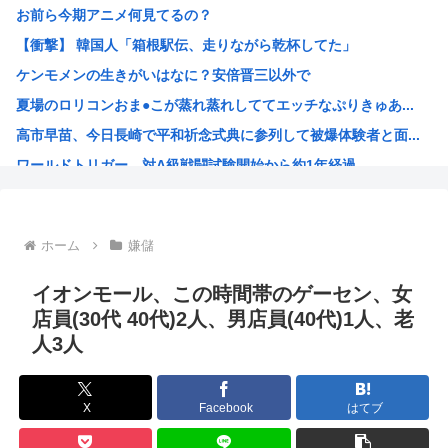
お前ら今期アニメ何見てるの？
阿波おどりで女性の体強調した無断動画拡散、憤る踊り手「悲...
【衝撃】 韓国人「箱根駅伝、走りながら乾杯してた」
【画像】JKダンス部、胸元が垂れ下がり色白の乳が見えてし...
ケンモメンの生きがいはなに？安倍晋三以外で
【セール】Amazonデバイス、Kindle、EchoS...
夏場のロリコンおま●こが蒸れ蒸れしててエッチなぷりきゅあ...
【悲報】ニチアサおじさん、甲子園のせいで放送休止になりブ...
高市早苗、今日長崎で平和祈念式典に参列して被爆体験者と面...
熊本にボランティアが続々と集まってしまう… 嗚呼…
ワールドトリガー、対A級戦闘試験開始から約1年経過
彫り師YouTuber・しげち「刺青タトゥー入れてる奴は...
名探偵プリキュア！ 反省会
韓国人「日本の某全国チェーン店の商品写真が話題になってい...
ホーム
嫌儲
バイデン前米大統領（83）死にそう 再選しなくてよかった...
「原爆はうそ」「放射線の被害はなかった」 信じる若者た...
イオンモール、この時間帯のゲーセン、女
プリキュア見てる奴らきもすぎんか？さすがに
店員(30代 40代)2人、男店員(40代)1人、老
人3人
韓国人「手術中に震度6強の地震、その時の日本の医療スタッ...
NARUTOを一巻から最後まで読んでみたけど、これ駄作じ...
ラジコンのキングタイガーでスズメバチの巣に突撃「ハチから...
X
Facebook
はてブ
【衝撃】映画鬼滅の刃の興行収入、407.5億円wwwww...