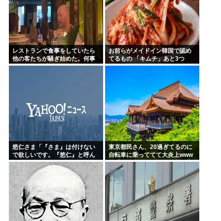
レストランで食事をしていたら
お前らがメイドイン韓国で認め
他の客たちが騒ぎ始めた。何事
てるもの 「キムチ」あと3つ
かな？ → 珍客が現れました…
は？
悠仁さま「『さま』は付けない
東京都民さん、20過ぎてるのに
で欲しいです。『悠仁』と呼ん
自転車に乗っててて大炎上www
でください」
女「いい歳した男で自転車に乗
るのは知的障がい者だけだよ？