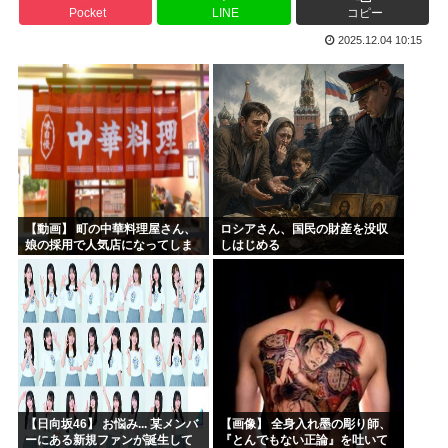
Pocket
LINE
コピー
高市早苗、今週は熊本行ったり広島行ったり大忙しだったので...
2025.12.04 10:15
海外「凄すぎる！」折り紙と並ぶあの日本の偉大な発明に海外...
尾田栄一郎、ちいかわに嫉妬していたw w w w w w...
「教職員の働き方改革は大事だが」吉村知事が危機感 学力テ...
みいちゃんと山田さん、日本の警察なめすぎで炎上www
「お父さんが私にいくら使おうと、あなたには関係ない」そう...
【動画】 町の中華料理屋さん、
ロシアさん、国民の財産を没収
娘の採用で人気店になってしま
しはじめる
う
【日向坂46】 お悩み... 某メンバ
【画像】 全身入れ墨の彫り師、
ーにある新規ファンが誕生して
『とんでもない正論』を吐いて