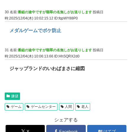
30 名前:
番組の途中ですが翡翠の名無しがお送りします
投稿日
時:2025/12/04(木) 10:02:15.12
ID:fqpWY88P0
メダルゲームでボケ防止
31 名前:
番組の途中ですが翡翠の名無しがお送りします
投稿日
時:2025/12/04(木) 10:06:13.66
ID:HhSQRX2d0
ジャップランドのいわばまさに縮図
嫌儲
ゲーム
ゲームセンター
人間
老人
シェアする
X
Facebook
はてブ