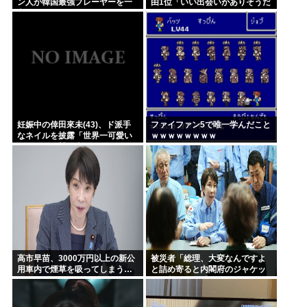
ン人が韓国最強プレーヤーを一
由1位「いい出会いがありそうだ
方的にボコして約5000万円ゲッ
から」
ト
妊娠中の倖田來未(43)、ド派手
ファイファン5で唯一学んだこと
なネイルを披露「世界一可愛い
ｗｗｗｗｗｗｗｗ
妊婦」と称賛の声
高市早苗、3000万円以上の新公
被災者「総理、大変なんですよ
用車内で煙草を吸ってしまう…
と詰め寄ると内閣府のジャケッ
トを着た人に『静かに 』とすご
まれた」