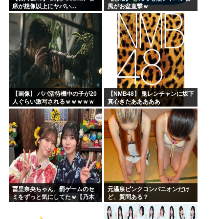
席が想像以上にヤバい…
風がお盆直撃ｗ
【画像】 パパ活待機中の子が20
【NMB48】 鬼レンチャンに坂下
人ぐらい激写されるｗｗｗｗｗ
真心きたあああああ
ｗｗｗｗｗｗ
冨里奈央ちゃん、罰ゲームのセ
元温泉ピンクコンパニオンだけ
ミをずっと気にしてたｗ【乃木
ど、質問ある？
坂46】