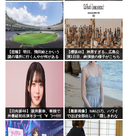
いた
30万再生されてしまうｗｗｗｗ
ｗｗｗ
【悲報】 明日、飛田給とかいう
【櫻坂46】 神席すぎる... 広島公
謎の場所に行くんやが何がある
演1日目、終演後の様子がこちら
んや????・・・・・・・・・
【全国ツアー2026 What’s
lonesome?】
【日向坂46】 坂井新奈、単独で
【最新画像】 tuki.(17)、ハワイ
外番組初出演キタ━(゜∀゜)━!!!!
でほぼ全部出し！「隠しきれな
い美貌」とSNSざわつく