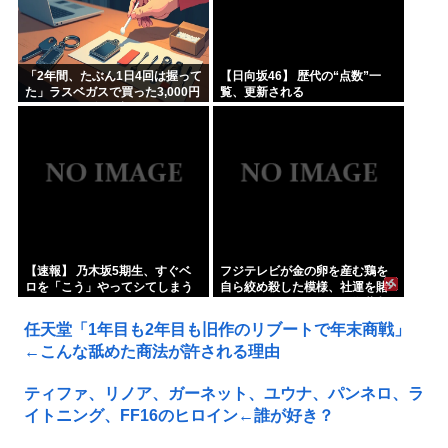
「2年間、たぶん1日4回は握って
【日向坂46】 歴代の“点数”一
た」ラスベガスで買った3,000円
覧、更新される
のキーホルダーを調べたら
【速報】 乃木坂5期生、すぐベ
フジテレビが金の卵を産む鶏を
ロを「こう」やってシてしまう
自ら絞め殺した模様、社運を賭
ｗｗｗｗｗｗ
けたドル箱コンテンツが御蔵入
りになってしまい……
任天堂「1年目も2年目も旧作のリブートで年末商戦」
←こんな舐めた商法が許される理由
ティファ、リノア、ガーネット、ユウナ、パンネロ、ラ
イトニング、FF16のヒロイン←誰が好き？