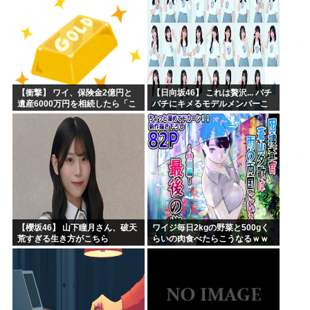
【衝撃】 ワイ、保険金2億円と
【日向坂46】 これは贅沢... バチ
遺産6000万円を相続したら「こ
バチにキメるモデルメンバーこ
う」なった・・・
ちら
【櫻坂46】 山下瞳月さん、破天
ワイジ毎日2kgの野菜と500gく
荒すぎる生き方がこちら
らいの肉食べたらこうなるｗｗ
ｗ