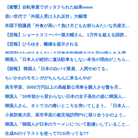
【衝撃】自転車屋でボッタクられた結果www
若い世代で「外国人受け入れ反対」大幅増
米国下院議員「外食が高い？負け犬どもお前らみたいな共産主...
【悲報】ショートスリーパー堀大輔さん、1万件を超える誹謗...
【悲報】ひろゆき、離婚を提示される
超円安はなぜ止まらない？日米金利差縮小でも円が売られる理...
韓国人「日本人が絶対に違法駐車をしない本当の理由がこちら...
女さん「自分の衣食住は自分で稼ごう！」男「ほな妊娠出産の...
【朗報】 韓国人「日本の白バイ隊員、人間やめてる」
日本列島さん、人間が住めるエリアの少なさが流石に厳しいw...
ちいかわのモモンガがちんちんに来るんやが
【画像】姪っ子集団「おじちゃん、夏休みの間ずっと泊ってく...
高市早苗、3000万円以上の高級新公用車を購入させ贅を尽...
【画像】娘「亡くなったパパの引き出しの中身片付けよ…あっ...
韓国人「30年前から変わらない日本の女子高生の姿に韓国人...
【画像】水泳部員さん、全員ギリギリ見えないwww
韓国人さん、ネトウヨの痛いところを突いてしまう。「日本人...
【悲報】他人をよく否定する性格の人は、親ガチャ失敗率が高...
小泉防衛大臣、高市早苗の被災地訪問PVに張り合うかのよう...
【朗報】岸田健作さん、中居正広氏の熊本支援を受け「気遣い...
韓国人「韓国人が日本のラーメンについて勘違いしていること...
【悲報】AI信者「声優の声を生成するのは合法!どうやって...
生成AIのイラストを使ってTCG作ってる??
【困惑】岸田健作、中居正広氏の優しさを回顧「タガメは錆び...