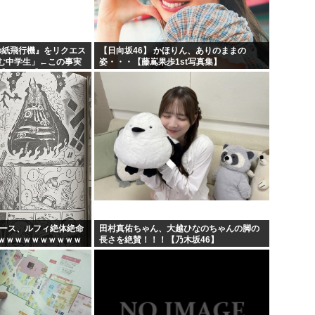
日の紙飛行機』をリクエス
【日向坂46】 かほりん、ありのままの
む中学生」←この事実
姿・・・【藤嶌果歩1st写真集】
AKB48】
ピース、ルフィ絶体絶命
田村真佑ちゃん、大越ひなのちゃんの脚の
ｗｗｗｗｗｗｗｗｗｗ
長さを絶賛！！！【乃木坂46】
ｗｗｗｗｗｗｗｗｗｗ
...