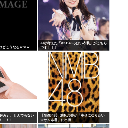
AIが考えた「AKB48っぽい衣装」がこちら
けどこうなるｗｗｗ
です！！！
夏休み』、とんでもない
【NMB48】 池帆乃香が「幸せになりたい
！！！！
マサムネ君」に出演