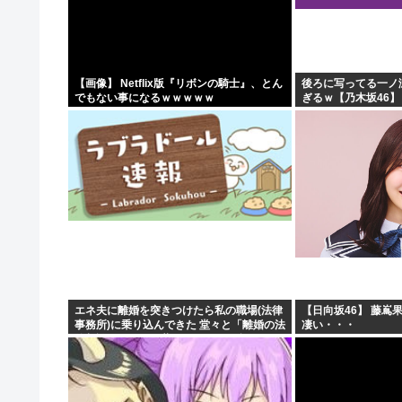
2026年レズが好きなK-POPアイドル発表！ぶち抜き1..
【速報】 高市政権、エース級の財務官僚・一松旬氏を左
甲子園出場校 猛暑と資金難に苦しむ
【画像】 Netflix版『リボンの騎士』、とん
後ろに写ってる一ノ
でもない事になるｗｗｗｗｗ
ぎるｗ【乃木坂46】
「1日10万円稼げる」イージーモードすぎる
エネ夫に離婚を突きつけたら私の職場(法律
【日向坂46】 藤嶌
事務所)に乗り込んできた 堂々と「離婚の法
凄い・・・
律相談です。母の薦めでこちらに参りまし
た」と言っているが、...