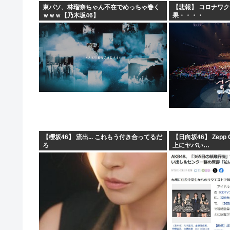
東パソ、林瑠奈ちゃん不在でめっちゃ巻く
【悲報】 コロナワ
ｗｗｗ【乃木坂46】
果・・・・
【櫻坂46】 流出... これもう付き合ってるだ
【日向坂46】 Zepp
ろ
上にヤバい…