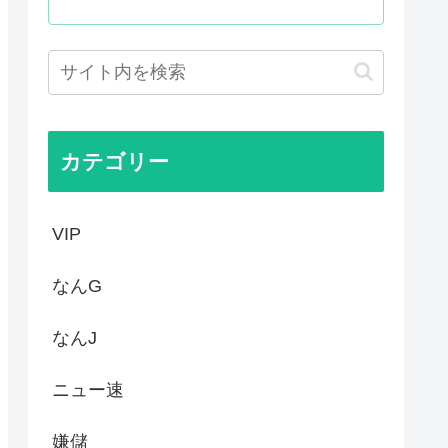
殺されたのか今でもわからない」
て世界が騒然！←「事実上の禁...
かった…」 日本を知ってしま...
ゆうすけ、埼玉県知事選挙に立...
カテゴリー
VIP
なんG
なんJ
ニュー速
嫌儲