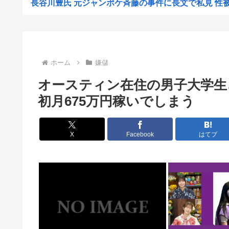
長谷川豊氏 元ジャンポケ斉藤の事件に長文で私見 性被害
【悲報】1人でススキノ来たからから面白いとこ教え
【悲報】「注文したことで欲求が満たされた」ジャンプグ
【正論】イスラエル政府元高官 「原爆式典にうんざ
ホーム
嫌儲
韓国人「現在の日本の沖縄のスーパーは台風のおかげでこ
オースティン在住の男子大学生さん
工場夜勤ぼく「大谷翔平応援してるの？お前の人生に1ミ
初月675万円稼いでしまう
ワイ「個人居酒屋だ！入ったろ」 店長「…いらっしゃぃ(
大日本帝国陸軍「侵攻できたとして、食糧どうすんだよ」
X
Facebook
はてブ
【朗報】イギリス、タバコ販売禁止法案を可決www
韓国サッカー協会、2011～12年に国際審判員らを性
クビになったバイト先の店長のインスタ見つけた
【画像】大企業「働きたくない人へ」←10万いいね！
【画像】東出昌大の再婚相手の体があまりにすごいｗ
【悲報】熊本県知事、報道陣土足取材にマジギレ「遺族や