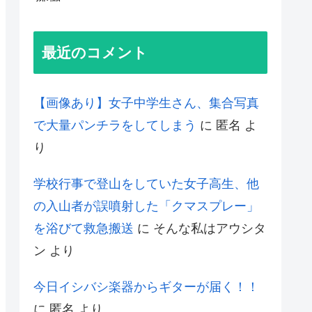
最近のコメント
【画像あり】女子中学生さん、集合写真
で大量パンチラをしてしまう
に
匿名
よ
り
学校行事で登山をしていた女子高生、他
の入山者が誤噴射した「クマスプレー」
を浴びて救急搬送
に
そんな私はアウシタ
ン
より
今日イシバシ楽器からギターが届く！！
に
匿名
より