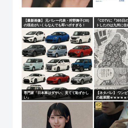
【最新画像】 元バレー代表・狩野舞子(38)
「CDTVに『365
の現在がいくらなんでも即ハボすぎる！
トしたのは九州に住
って結構デカいよな【
専門家「日本車はダサい、見てて恥ずかし
【ネタバレ】 ワン
い」
の超展開ｗｗｗｗｗ
ｗｗｗｗｗｗｗｗｗ
ｗｗｗｗｗｗｗｗｗｗｗ