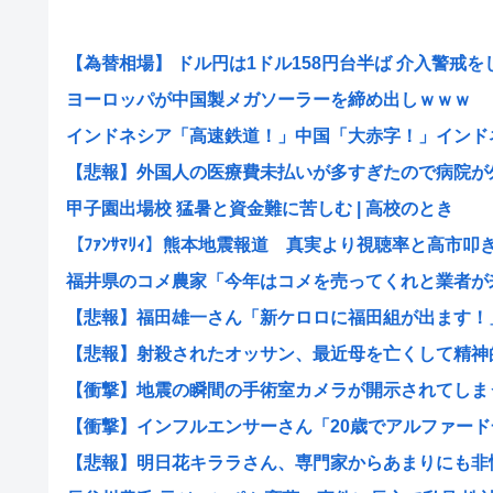
【為替相場】 ドル円は1ドル158円台半ば 介入警戒をし.
ヨーロッパが中国製メガソーラーを締め出しｗｗｗ
インドネシア「高速鉄道！」中国「大赤字！」インドネシ
【悲報】外国人の医療費未払いが多すぎたので病院が外国
甲子園出場校 猛暑と資金難に苦しむ | 高校のとき
【ﾌｧﾝｻﾏﾘｨ】熊本地震報道 真実より視聴率と高市叩き.
福井県のコメ農家「今年はコメを売ってくれと業者が来な
【悲報】福田雄一さん「新ケロロに福田組が出ます！」→
【悲報】射殺されたオッサン、最近母を亡くして精神的シ
【衝撃】地震の瞬間の手術室カメラが開示されてしまう熊
【衝撃】インフルエンサーさん「20歳でアルファード一
【悲報】明日花キララさん、専門家からあまりにも非情な