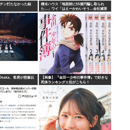
クチン打たなかった結
積水ハウス「地面師に55億円騙し取られ
た…」ワイ「はえーかわいそう…会社滅茶
苦茶やろなぁ」→
 Osaka、客席が想像以
【画像】 『金田一少年の事件簿』で好きな
死体ランキング１位がこちら！