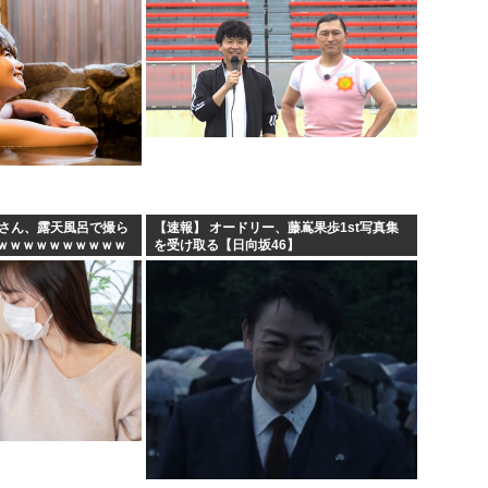
妻さん、露天風呂で撮ら
【速報】 オードリー、藤嶌果歩1st写真集
ｗｗｗｗｗｗｗｗｗｗ
を受け取る【日向坂46】