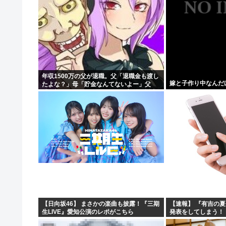
年収1500万の父が退職。父「退職金も渡し
嫁と子作り中なんだ
たよな？」母「貯金なんてないよー」父
「全部なくなったの！？」→予想外の返事
に家族騒然となり…
【日向坂46】 まさかの楽曲も披露！『三期
【速報】 『有吉の
生LIVE』愛知公演のレポがこちら
発表をしてしまう！