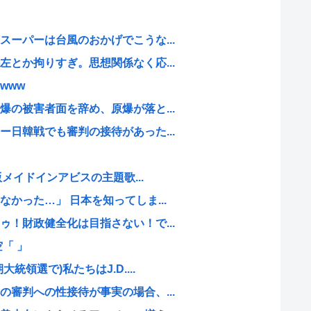
ーパーは台風のおかげでこうな...
とか拘りすぎ。思想関係なく応...
www
の被害者面を辞め、原爆が落と...
日韓戦でも審判の接待があった...
版メイドインアビスの主題歌...
かった…」 日本を知ってしま...
！財政健全化は目指さない！で...
「 」
領選で)私たちはJ.D....
審判への性接待が事実の場合、...