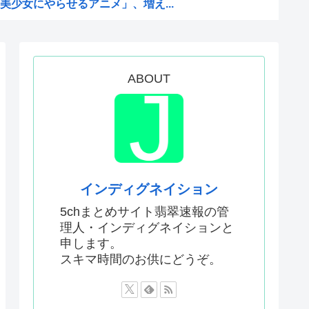
少女にやらせるアニメ」、増え...
を性接待して買収していたこと...
い犯罪は殺人だけです。」←こ...
を養子に迎えるなら天皇の血を...
ABOUT
何が悪かったのか
判員数十人に性的接待。羨ま死刑
った国際試合の性的接待の全容...
プ、世代交代に失敗
国サッカーに衝撃的不祥事！...
インディグネイション
かった…」 日本を知ってしま...
5chまとめサイト翡翠速報の管
理人・インディグネイションと
と山田さん』のアニメ化に怒っ...
申します。
首を縦に振った金額」
スキマ時間のお供にどうぞ。
った国際試合の性的接待の全容...
ソカさん、ビスケより弱か...