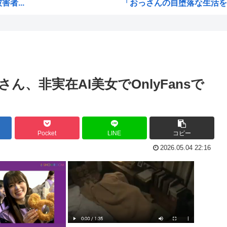
者...
「おっさんの自堕落な生活を美
て
韓国、サッカーW杯予選で審判
ッズ...
ジョジョのシーザー「やってな
り」
韓国人「竹田恒泰とか36親等
うな...
結局「SPY×FAMILY」は
、非実在AI美女でOnlyFansで
リも...
韓国サッカー協会、外国人審
ﾎ...
韓国人「韓国サッカー協会が行
大本...
【超画像 】週刊少年ジャン
Pocket
LINE
コピー
外国人「2002年W杯は?」韓
2026.05.04 22:16
接待
海外「日本なんて行くんじゃな
え？なんでみんな『みいちゃん
【衝撃】 韓国人「宮崎駿が
ｗｗ
韓国人「韓国サッカー協会が行
被災...
【HUNTER×HUNTER】ヒ