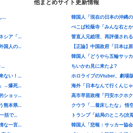
他まとめサイト更新情報
..
韓国人「現在の日本の沖縄のス
ぺこぱ松蔭寺「みんな右とか左
ア「...
菅直人元総理、再評価される
人の...
【正論】中国政府「日本は原爆
韓国人「どうやら五輪サッカー
..
ちいかわ見に来たよ?
い！...
ホロライブのVtuber、劇場
爆死...
海外「日本なんて行くんじゃな
ョッ...
高市早苗政権「円安ホクホクゥ
本県...
クウラ「…着床したな」 悟空
括で...
トランプ「結局のところ(次期大統
一言...
韓国人「悲報：サッカー協会の