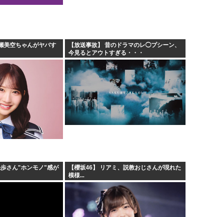
.
安倍昭恵「なんで安倍晋三が
遷「...
中国が対米ドローン規制強化し
海外「日本なんて行くんじゃな
瀬美空ちゃんがヤバす
【放送事故】 昔のドラマのレ◯プシーン、
今見るとアウトすぎる・・・
クルド人問題を訴えてきた河合
果歩さん"ホンモノ"感が
【櫻坂46】 リアミ、説教おじさんが現れた
模様...