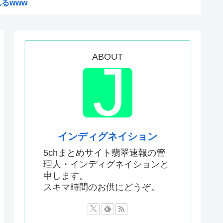
るwww
分を上げてくれるものがコレ！...
支援は一時停止する感じ！？」...
水1万本送ったら日本人は韓国...
ABOUT
コ、またコケるwww
ィレクターが本気で分析した結...
人は性格がいいらしい。
ンとツベッパ王子TSK17に...
インディグネイション
注射シーン、青少年への影響を...
5chまとめサイト翡翠速報の管
理人・インディグネイションと
比べて超石器時代だった英国に...
申します。
援は大きくない」3兆円も支援...
スキマ時間のお供にどうぞ。
本真綾」「黒沢ともよ」パチ●...
原慎太郎」「高市早苗」 無礼...