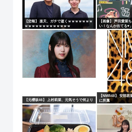
【悲報】 楽天、ガチで逝くｗｗｗｗｗｗｗ
【画像】 芦田愛菜
ｗｗｗｗｗｗｗｗｗｗｗｗｗ
い！なんか出てる♥
【NMB48】 安部
【元櫻坂46】 上村莉菜、元気そうで何より
に所属