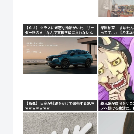
今日ガストで胸糞悪いことがあった→…カップルとバトル
【画像】“ルフィ”強盗事件、幹部の男に懲役20年の有罪
【悲報】医者「娘さん、ダウン症です」キラキラ女さん「
【ＧＪ】 クラスに迷惑な池沼がいた。リー
柴田柚菜 「まゆたん
ダー格のＡ「なんで支援学級に入れないん
ってて…」【乃木坂4
【動画あり】女性のみの冒険者パーティ、バルンブルンす
ですか？」先生「背の高い低いと同じで、
これも個性なの！差別は...
【画像】 日産が社運をかけて発売するSUV
義兄嫁が自宅をサロ
ｗｗｗｗｗｗｗ
メへ預ける生活に。
気に回ってきて…