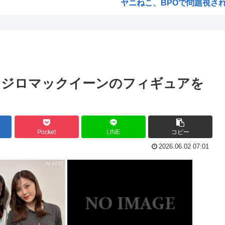
ヤニねこ、BPOで問題視され
海外「日本の電車旅で最高に気
すぎ...
福島県民「え！？俺らへの復興
税...
韓国人「韓国が熊本地震で飲料
宣伝...
ヤニねこさん、BPOが動く
メジロマックイーンのフィギュアを
ガンダムSEEDの新台パチ●
高市早苗熊本視察PVを映像デ
死者...
みいちゃんのモデルになった
Pocket
LINE
コピー
カイ...
来週のハンターハンタータイソ
2026.06.02 07:01
まく...
『ヤニねこ』の喫煙や覚醒剤の
www
海外「これが文明か！」日本に
化指示
ゼレンスキー大統領「日本の支
…ち...
「沢城みゆき」「悠木碧」「坂
...
「安倍晋三」「麻生太郎」「石