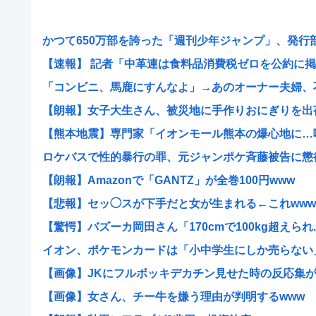
かつて650万部を誇った「週刊少年ジャンプ」、発行部数
【速報】 記者「中革連は食料品消費税ゼロを公約に掲げ
「コンビニ、馬鹿にすんなよ」→あのオーナー夫婦、不起
【朗報】女子大生さん、被災地に手作りおにぎりを出
【熊本地震】専門家「イオンモール熊本の爆心地に…喫煙
ロケバスで性的暴行の罪、元ジャンポケ斉藤被告に懲役7
【朗報】Amazonで「GANTZ」が全巻100円www
【悲報】セッ◯スが下手だと女が生まれる←これwww
【驚愕】バズーカ岡田さん「170cmで100kg超えられ..
イオン、ポケモンカードは「小中学生にしか売らない」 
【画像】JKにフルボッキデカチン見せた時の反応集がこ
【画像】女さん、チー牛を嫌う理由が判明するwww