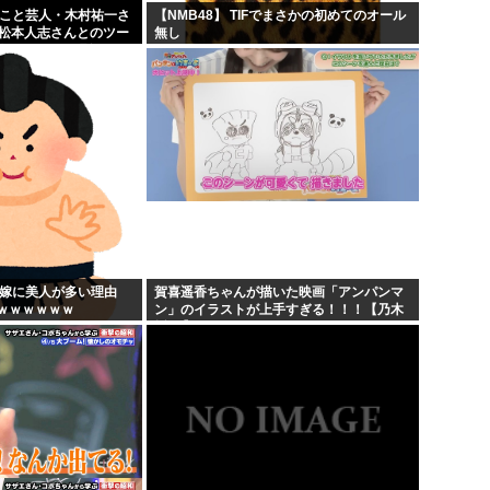
」こと芸人・木村祐一さ
【NMB48】 TIFでまさかの初めてのオール
の松本人志さんとのツー
無し
人だとネット騒然！
...
の嫁に美人が多い理由
賀喜遥香ちゃんが描いた映画「アンパンマ
ｗｗｗｗｗｗ
ン」のイラストが上手すぎる！！！【乃木
坂46】