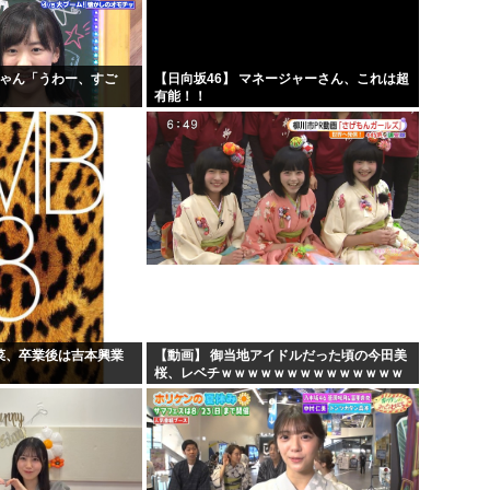
ちゃん「うわー、すご
【日向坂46】 マネージャーさん、これは超
」
有能！！
若菜、卒業後は吉本興業
【動画】 御当地アイドルだった頃の今田美
桜、レベチｗｗｗｗｗｗｗｗｗｗｗｗｗｗ
ｗｗｗｗ