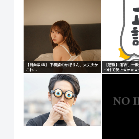
ィー！！！！」私「あ…」
【日向坂46】 下着姿のかほりん、大丈夫か
【悲報】 有吉、一
これ…
つけて炎上ｗｗｗｗ