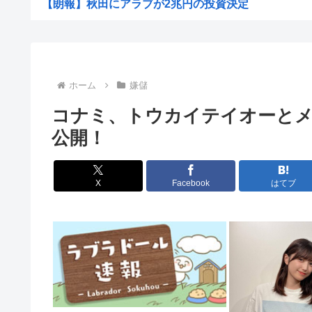
【朗報】秋田にアラブが2兆円の投資決定
【謎】長崎から原爆感がしない理由
【衝撃画像】絶対にヒグマに襲われない「最強の家」、凄
【消費税率1％】 「下げるのが筋なんですけど…」消費減
ホーム
嫌儲
ワイ「どう見ても熟女AVのパッケージにしか見えん商品
コナミ、トウカイテイオーと
元ジャンポケ斉藤被告、懲役7年を求刑される
公開！
AI活用すればするほど残業が増える現実
中国「大洪水！」中国ダム「決壊」地元民「公式発表より
X
Facebook
はてブ
名古屋城本丸御殿の柱に修復不能な傷 「りょうじ」と「
【閲覧注意】元臆女キャバ嬢の首吊り自●配信、拡散され
【悲報】山里亮太さん、一般人のツイートに反撃開始
ゼレンスキー大統領、対日外交に不満か…大使らへ強
【画像】椎名林檎（38）「チュートリアル徳井と対談か
【画像】木村沙織(39)の最新お●ぱいがガチでヤベえええ