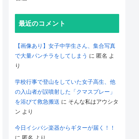
最近のコメント
【画像あり】女子中学生さん、集合写真
で大量パンチラをしてしまう
に
匿名
よ
り
学校行事で登山をしていた女子高生、他
の入山者が誤噴射した「クマスプレー」
を浴びて救急搬送
に
そんな私はアウシタ
ン
より
今日イシバシ楽器からギターが届く！！
に
匿名
より