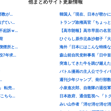
他まとめサイト更新情報
が...
韓国人「現在、日本が密かに韓
てい...
トランプ政権高官「ちょっと中
訴ｗ...
【高市朗報】高市早苗の名言、
荷
ひぐらし原作北条沙都子「大き
所と...
海外「日本にはこんな特殊な標
年求...
森山前自民党幹事長「日中首脳
突進してきた牛を跳び越えたら
バトル漫画の主人公でライバ
.
週刊少年ジャンプ、発行部数
転売...
小泉進次郎、自衛隊の退役軍
ちら...
日本政府、通信監視へ 「ト
みい山作者「消せ消せ消せ消