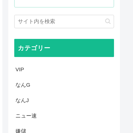
」←こういう展開好きなんやが
ねえ伏線が発掘されるwww
界突破
エンサーが7台の車に当て逃げ...
カテゴリー
VIP
なんG
なんJ
ニュー速
嫌儲