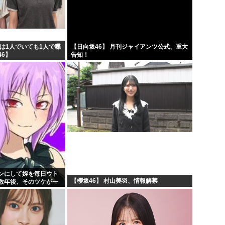
して...
漫画「人間を舐めるなよ…！
判...
ハンターハンター、とんでも
人生...
ひなこのーと作者、ついに限
は1人でいても1人で喋
【日向坂46】 月刊ジャイアンツ公式、重大
6】
告知！
ぎて...
韓国、日本で韓国籍のインフル
ンにして姪を毎日ウト
【櫻坂46】 村山美羽、情報解禁
数年後、そのツケが一