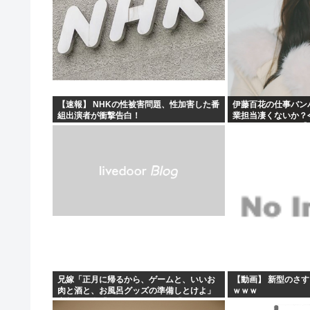
【速報】 NHKの性被害問題、性加害した番
伊藤百花の仕事バン
組出演者が衝撃告白！
業担当凄くないか？
とになりそう！！【A
兄嫁「正月に帰るから、ゲームと、いいお
【動画】 新型のさ
肉と酒と、お風呂グッズの準備しとけよ」
ｗｗｗ
寝起きの私「知るかボケ」兄嫁「キィィィ