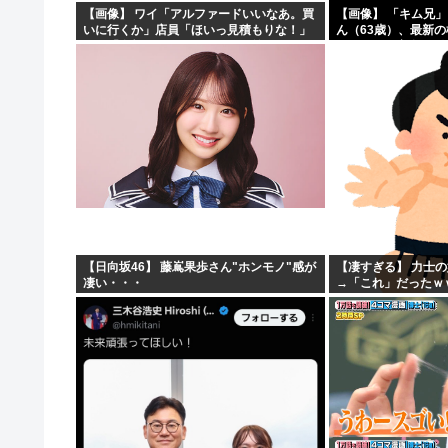
【画像】 ワイ「アルファードいいなあ。買
【画像】 「キム兄
いに行くか」店員「ほいっ見積もりな！」
ん（63歳）、最新
ワイ「金額おかしくね？」←お前らもそう
ショットが完全に別
思うよな？？？？？
「マジで誰かわからん」
【日向坂46】 藤嶌果歩さん"ホンモノ"感が
【凄すぎる】 力士
凄い・・・
→「これ」だったｗ