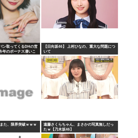
バン取ってくるDHの営
【日向坂46】 上村ひなの、重大な問題につ
今年のボーナス凄いこ
いて
KB48いともも】
すまた、限界突破ｗｗｗ
遠藤さくらちゃん、まさかの写真無しだっ
たｗ【乃木坂46】