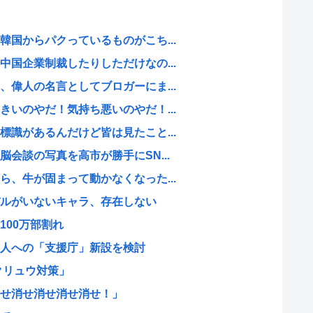
国からパクっているものがこち...
国企業制裁したりしただけなの...
偉人の名言としてブロガーにま...
いのやだ！気持ち悪いのやだ！...
識があるんだけど皆は見たこと...
会談の写真を高市が勝手にSN...
、牛が固まって動かなくなった...
ルがいないキャラ、存在しない
100万部割れ
人への「支援庁」新設を検討
クリュウ対策」
せ消せ消せ消せ消せ！」