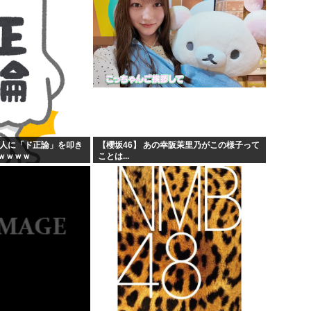
般人に「ド正論」を叩き
【櫻坂46】 あの幸阪茉里乃がこの様子って
ｗｗｗｗ
ことは...