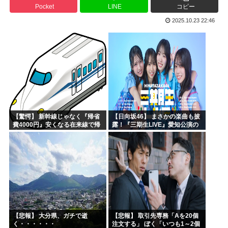
Pocket
LINE
コピー
ワイ（神絵師）が絵描いたから見てや
2025.10.23 22:46
ドラゴンボールのセル編、あまりにも戦犯が多すぎるwww
靖国神社「軍服のコスプレやめろ、"慰霊"の意味考えろ」
ネトウヨ「在日特権やばい。働かずに年間600万円もらって...
【画像】けいおんキャラのヌードwww
日本人「失われた30年ヤバいだろ…貧乏になりすぎ…もう愛...
【驚愕】 新幹線じゃなく『帰省
【日向坂46】 まさかの楽曲も披
費4000円』安くなる在来線で帰
露！『三期生LIVE』愛知公演の
省した結果ｗｗｗｗｗ
レポがこちら
【悲報】 大分県、ガチで逝
【悲報】 取引先専務「Aを20個
く・・・・・・
注文する」 ぼく「いつも1～2個