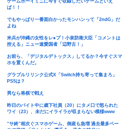
ゲームボーイミニに今すぐ収録したいゲームといえ
ば！！
でもやっぱり一番面白かったモンハンって「2ndG」だ
よね
米兵が沖縄の女性をレ●プ！小泉防衛大臣「コメントは
控える」ニュー速愛国者「辺野古！」
お前ら、「デジタルデトックス」してるか？今すぐスマ
ホを置くんだ。
グラブルリリンク公式X「Switch持ち寄って集まろ」
PS5は？
男なら将棋で戦え
昨日のバイト中に歳下社員（20）にタメ口で怒られた
ワイ（23）、未だにイライラが収まらない模様www
“サ終”相次ぐスマホゲーム、倒産も急増 過去最多ペー