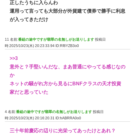
正したうちに入らんわ
運用って言っても大部分が外貨建て債券で勝手に利息
が入ってきただけ
11 名前:
番組の途中ですが翡翠の名無しがお送りします
投稿日
時:2025/10/23(木) 20:23:33.94
ID:Rf8YZB3o0
>>3
意外と？手堅いんだな、まあ普通にやってる感じなの
か
ネットの騒がれ方から見るにBNFクラスの天才投資
家だと思っていた
4 名前:
番組の途中ですが翡翠の名無しがお送りします
投稿日
時:2025/10/23(木) 20:16:20.31
ID:hABRRA0o0
三十年前慶応の辺りに光栄ってあったけとあれ？