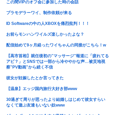
この間VIPのオフ会に参加した時の会話
プラモデラーワイ、制作依頼が来る
ID Softwareの中の人XBOXを痛烈批判！！！
お前らモンハンワイルズ楽しかったよな？
配信始めて9ヶ月経ったワイちゃんの同接がこちら！w
【高市首相】就任後初の”マッサージ”報道に「疲れてる
アピ？」とSNSでは一部から冷ややかな声…被災地視
察”PV動画”から続く不信
彼女が妊娠したとか言ってきた
【温泉】エッジ国内旅行大好き部www
30過ぎて周りが思ったより結婚しはじめて彼女すらい
なくて遊ぶ友達もいない奴www