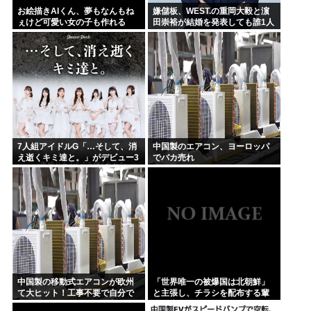
お絵描きAIくん、夢もなんもね
嫌儲板、WEST.の重岡大毅と濵
ぇけど可愛い女の子も作れる
田崇裕が結婚を発表しても誰1人
として話題にせず… どの掲示板
もSNSもトレンドなのにどうし
て
7人組アイドルG「…そして、消
中国製のエアコン、ヨーロッパ
え逝くキミ達と。」がデビュー3
でバカ売れ
か月で解散 事務所が事業継続困
難なため
中国製の移動式エアコンが欧州
「世界唯一の被爆国は北朝鮮」
て大ヒット！工事不要で自分で
と主張し、チラシを配布する輩
取り付け可、もうこれで良く
が発生