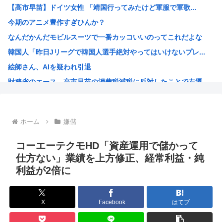
【高市早苗】ドイツ女性 「靖国行ってみたけど軍服で軍歌...
琵琶湖三市同時花火大会、開催中止を発表 場所時刻不明・許...
今期のアニメ豊作すぎひんか？
高市早苗のニュース記事、コメント欄閉鎖…
なんだかんだモビルスーツで一番カッコいいのってこれだよな
【悲報】令和最新の浴衣、痴女呼ばわりされる
韓国人「昨日Jリーグで韓国人選手絶対やってはいけないプレ...
先日エアコンの効きが悪いと右往左往してた奴やが
絵師さん、AIを疑われ引退
【悲報】鬼滅があそこまでヒットしたのってやっぱ「ノイズ」...
財務省のエース、高市早苗の消費税減税に反対したことで左遷...
【画像】日本人さん銀だこ88円乞食になってしまう
なぜみんなはBLEACH！！！を語らないんだ
【画像】「生徒会にも穴はある！」を全く知らない人にアニメ...
ホーム
嫌儲
音楽生成AI「Suno」著作権侵害判決 人「人の曲を聴き...
海外「今年、夏の暑さが厳しい日本でこんなものが売れてるら...
コーエーテクモHD「資産運用で儲かって
海外「神アニメだわ」2026年夏アニメ海外人気ランキング...
仕方ない」業績を上方修正、経常利益・純
利益が2倍に
ハンターハンター、メインヒロインがいない
韓国人「韓国のイメージ失墜は免れないのか？2011〜12...
進次郎「辺野古の事故ガー!」 記者「米兵がレ●プしました...
X
Facebook
はてブ
高市政権の消費税減税に反対している9人の自民党議員が全て...