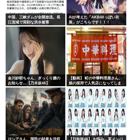
中国、三峡ダムが全開放流。長
AIが考えた「AKB48っぽい衣
江流域で深刻な洪水被害
装」がこちらです！！！
金川紗耶ちゃん、ぎっくり腰の
【動画】 町の中華料理屋さん、
お知らせ…【乃木坂46】
娘の採用で人気店になってしま
う
ロシアさん、国民の財産を没収
【日向坂46】 お悩み... 某メンバ