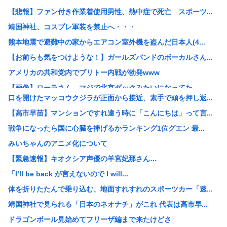
【悲報】ファン付き作業着使用男性、熱中症で死亡 スポーツ...
靖国神社、コスプレ軍装を禁止へ・・・
熊本地震で避難中の家からエアコン室外機を盗んだ日本人(4...
【お前らも気をつけような！】ガールズバンドのボーカルさん...
アメリカの共和党内でブリトー内戦が勃発www
【画像】ローラさん、マジで北京ダックみたいになってた
口を開けたマッコウクジラが正面から接近、素手で頭を押し返...
警視庁の担当者「飯塚幸三を逮捕しなくていい理由を考えるた...
【高市早苗】マンションですれ違う時に「こんにちは」って言...
財務省のエース、高市早苗の消費税減税に反対したことで左遷...
戦争になったら国に心臓を捧げるかランキング1位グエン 最...
【高市早苗】靖国神社「神社内で日本軍の服着たりするのやめ...
みいちゃんのアニメ化について
【悲報】レズ「女と付き合うの地獄すぎる、男はどうやって耐...
【緊急速報】キオクシア声優の羊宮妃那さん…
【悲報】八王子の夏祭り、衛生管理終わってた
「I’ll be back が言えないので I will...
【悲報】ショートスリーパー堀、誹謗中傷を受けて突然泣き出...
体を折りたたんで乗り込む、地面すれすれのスポーツカー「速...
【放送事故】秋田県のオンライン会見、職員が『バスローブ姿...
靖国神社で見られる「日本のネオナチ」がこれ 代表は高市早...
台風15号｢チャンホン｣の進路なんやねんこれ
ドラゴンボール見始めてフリーザ編まで来たけどさ
【悲報】「シャトレーゼ」とか言う店名、フランス人に馬鹿に...