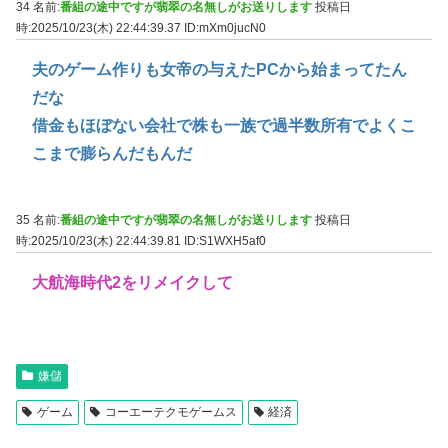
34 名前:
番組の途中ですが翡翠の名無しがお送りします
投稿日
時:2025/10/23(木) 22:44:39.37
ID:mXm0jucN0
夫のゲーム作りも女帝の与えたPCから始まってたん
だな
借金もほぼない会社で株も一族で過半数所有でよくこ
こまで膨らんだもんだ
35 名前:
番組の途中ですが翡翠の名無しがお送りします
投稿日
時:2025/10/23(木) 22:44:39.81
ID:S1WXH5af0
大航海時代2をリメイクして
嫌儲
ゲーム
コーエーテクモゲームス
経済