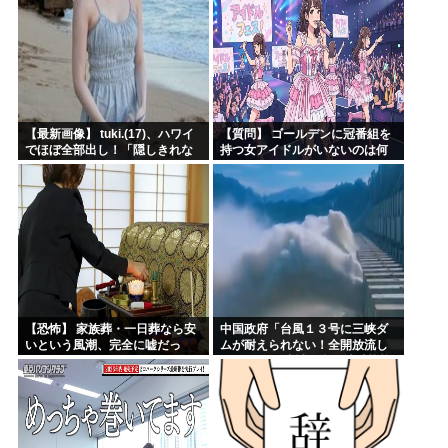
【最新画像】 tuki.(17)、ハワイ
【質問】 ゴールデンに冠番組を
でほぼ全部出し！「隠しきれな
持つ女アイドルがいないのは何
い美貌」とSNSざわつく
故なのか？
【恐怖】 家族葬・一日葬なら安
中国政府「台風１３号に三峡ダ
いという風潮、完全に嘘だっ
ムが耐えられない！全開放流し
た・・・・
ろ！」⇒ 下流域の街が壊滅状態
ｗｗｗｗｗ