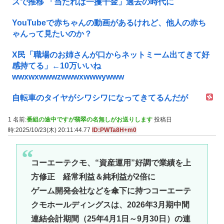
スで推移 「当たれば一攫千金」過去の時代に
YouTubeで赤ちゃんの動画があるけれど、他人の赤ち
ゃんって見たいのか？
X民「職場のお姉さんが口からネットミーム出てきて好
感持てる」←10万いいね
wwxwxwwwzwwwxwwwywww
自転車のタイヤがシワシワになってきてるんだが
1 名前:
番組の途中ですが翡翠の名無しがお送りします
投稿日
時:2025/10/23(木) 20:11:44.77
ID:PWTa8H+m0
コーエーテクモ、“資産運用”好調で業績を上
方修正 経常利益＆純利益が2倍に
ゲーム開発会社などを傘下に持つコーエーテ
クモホールディングスは、2026年3月期中間
連結会計期間（25年4月1日～9月30日）の連