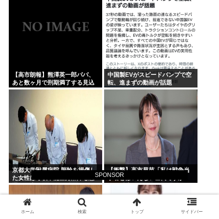
ね？
【高市朗報】熊澤英一郎パパ、
中国製EVがスピードバンプで空
あと数ヶ月で刑期満了する見込
転、進まずの動画が話題
み
京都大学附属病院 脳幹を損傷し
【衝撃】高市早苗「私は戦争当
SPONSOR
た女性は呼吸不能全身麻痺も意
事者とはいえない世代ですか
識は正常 やったね、たえちゃ
ら、反省なんかしておりません
ん！
（笑）」河野洋平「私は議員と
違う価値基準だ」
ホーム
検索
トップ
サイドバー