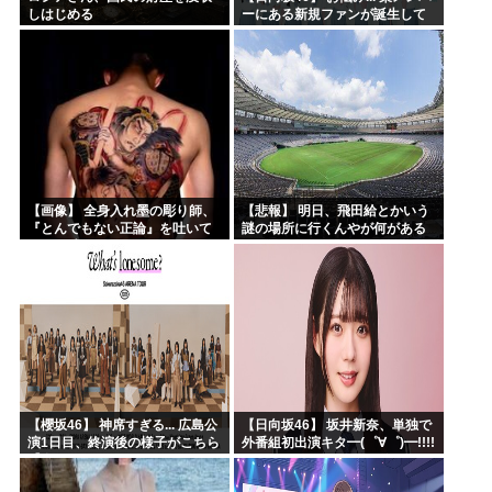
しはじめる
ーにある新規ファンが誕生して
いた
【画像】 全身入れ墨の彫り師、
【悲報】 明日、飛田給とかいう
『とんでもない正論』を吐いて
謎の場所に行くんやが何がある
30万再生されてしまうｗｗｗｗ
んや????・・・・・・・・・
ｗｗｗ
【櫻坂46】 神席すぎる... 広島公
【日向坂46】 坂井新奈、単独で
演1日目、終演後の様子がこちら
外番組初出演キタ━(゜∀゜)━!!!!
【全国ツアー2026 What’s
lonesome?】