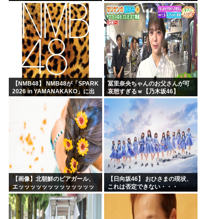
しか使わないけど本当に20であ
ってる？」 取専「あってる」→
結果『こう』なったんだが...
【NMB48】 NMB48が「SPARK
冨里奈央ちゃんのお父さんが可
2026 in YAMANAKAKO」に出
哀想すぎるｗ【乃木坂46】
演
【画像】北朝鮮のビアガール、
【日向坂46】 おひさまの現状、
エッッッッッッッッッッッッッ
これは否定できない・・・
ッッッッ！