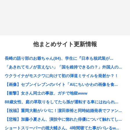
他まとめサイト更新情報
長崎の語り部のお爺ちゃん(84)、学生に『日本も核武装が...
「あきれてモノが言えない」「国を維持できるの？」外国人の...
ウクライナがモスクワに向けて初の弾道ミサイルを発射か？！
【画像】セブンイレブンのバイト「AIにちいかわの画像を食...
【衝撃】女さん同士の事故、ガチで地獄www
88歳女性、庭の草取りをしてたら孫が運転する車にはねられ...
【祝福】重岡大毅がパパに！濵田崇裕と同時結婚発表でファン...
【悲報】加藤小夏さん、演技中に惚れた俳優について触れてし...
ショートスリーパーの堀大輔さん、4時間寝てた事がバレるw...