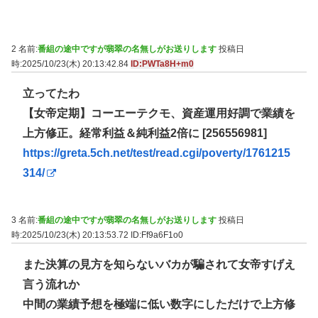
2 名前:
番組の途中ですが翡翠の名無しがお送りします
投稿日
時:2025/10/23(木) 20:13:42.84
ID:PWTa8H+m0
立ってたわ
【女帝定期】コーエーテクモ、資産運用好調で業績を
上方修正。経常利益＆純利益2倍に [256556981]
https://greta.5ch.net/test/read.cgi/poverty/1761215
314/
3 名前:
番組の途中ですが翡翠の名無しがお送りします
投稿日
時:2025/10/23(木) 20:13:53.72
ID:Ff9a6F1o0
また決算の見方を知らないバカが騙されて女帝すげえ
言う流れか
中間の業績予想を極端に低い数字にしただけで上方修