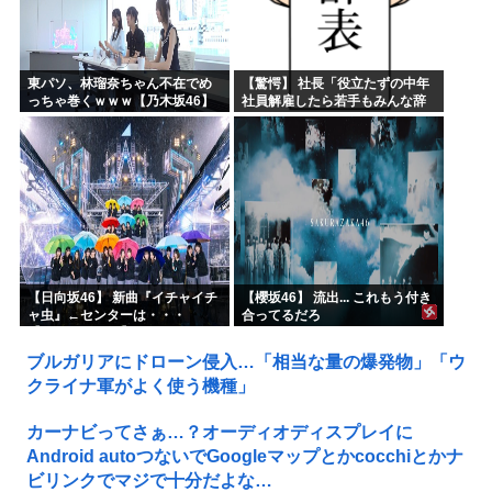
東パソ、林瑠奈ちゃん不在でめ
【驚愕】 社長「役立たずの中年
っちゃ巻くｗｗｗ【乃木坂46】
社員解雇したら若手もみんな辞
めてしまった…」
【日向坂46】 新曲『イチャイチ
【櫻坂46】 流出... これもう付き
ャ虫』←センターは・・・
合ってるだろ
【18thシングル】
ブルガリアにドローン侵入…「相当な量の爆発物」「ウ
クライナ軍がよく使う機種」
カーナビってさぁ…？オーディオディスプレイに
Android autoつないでGoogleマップとかcocchiとかナ
ビリンクでマジで十分だよな…