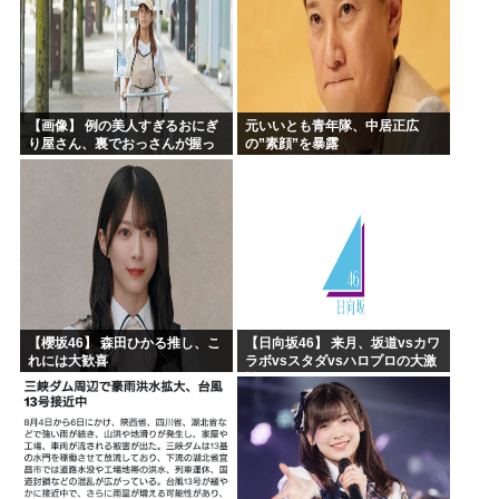
【画像】 例の美人すぎるおにぎ
元いいとも青年隊、中居正広
り屋さん、裏でおっさんが握っ
の”素顔”を暴露
ていたｗｗｗｗｗｗｗｗｗｗｗ
ｗｗｗｗｗｗ
【櫻坂46】 森田ひかる推し、こ
【日向坂46】 来月、坂道vsカワ
れには大歓喜
ラボvsスタダvsハロプロの大激
戦