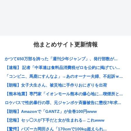
他まとめサイト更新情報
かつて650万部を誇った「週刊少年ジャンプ」、発行部数が...
【速報】 記者「中革連は食料品消費税ゼロを公約に掲げてい...
「コンビニ、馬鹿にすんなよ」→あのオーナー夫婦、不起訴ｗ...
【朗報】女子大生さん、被災地に手作りおにぎりを出荷
【熊本地震】専門家「イオンモール熊本の爆心地に…喫煙所と...
ロケバスで性的暴行の罪、元ジャンポケ斉藤被告に懲役7年求...
【朗報】Amazonで「GANTZ」が全巻100円www
【悲報】セッ◯スが下手だと女が生まれる←これwww
【驚愕】バズーカ岡田さん「170cmで100kg超えられ...