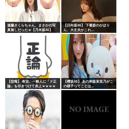
遠藤さくらちゃん、まさかの写
【日向坂46】 下着姿のかほり
真無しだったｗ【乃木坂46】
ん、大丈夫かこれ…
【悲報】 有吉、一般人に「ド正
【櫻坂46】 あの幸阪茉里乃がこ
論」を叩きつけて炎上ｗｗｗｗ
の様子ってことは...
ｗｗｗｗ