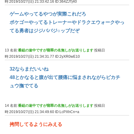
時:2019/10/27(日) 21:33:42.16
ID:364ZJTj40
ゲームやってるやつが実際これだろ
ポケゴーやってるトレーナーやドラクエウォークやっ
てる勇者はジジババジ○ップだぞ
13 名前:
番組の途中ですが翡翠の名無しがお送りします
投稿日
時:2019/10/27(日) 21:34:31.77
ID:2yXR0wE10
32ならまだいいね
48とかなると腹が出て腰痛に悩まされながらピカチ
ュウ撫でてる
14 名前:
番組の途中ですが翡翠の名無しがお送りします
投稿日
時:2019/10/27(日) 21:34:49.60
ID:LcPXhCn+a
拷問してるようにみえる