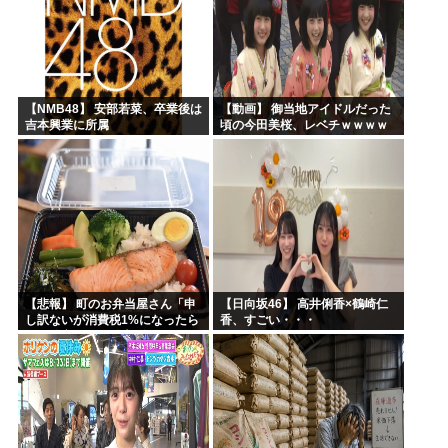
【NMB48】 安部若菜、卒業後は
【動画】 御当地アイドルだった
吉本興業に所属
頃の今田美桜、レベチｗｗｗｗ
ｗｗｗｗｗｗｗｗｗｗｗｗｗｗ
【悲報】 町のお弁当屋さん「申
【日向坂46】 高井俐香×鶴崎仁
し訳ないが消費税1%になったら
香、すごい・・・
その分商品代を値上げするわ」