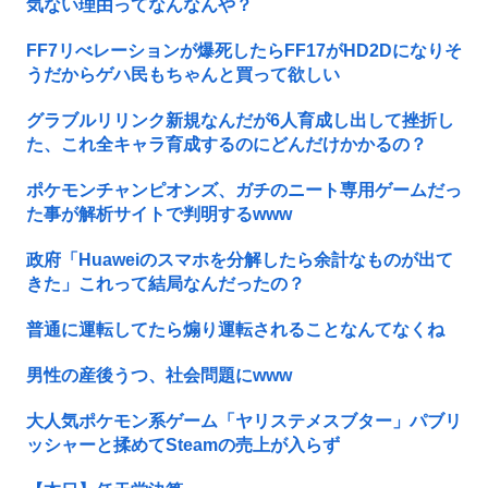
気ない理由ってなんなんや？
FF7リべレーションが爆死したらFF17がHD2Dになりそ
うだからゲハ民もちゃんと買って欲しい
グラブルリリンク新規なんだが6人育成し出して挫折し
た、これ全キャラ育成するのにどんだけかかるの？
ポケモンチャンピオンズ、ガチのニート専用ゲームだっ
た事が解析サイトで判明するwww
政府「Huaweiのスマホを分解したら余計なものが出て
きた」これって結局なんだったの？
普通に運転してたら煽り運転されることなんてなくね
男性の産後うつ、社会問題にwww
大人気ポケモン系ゲーム「ヤリステメスブター」パブリ
ッシャーと揉めてSteamの売上が入らず