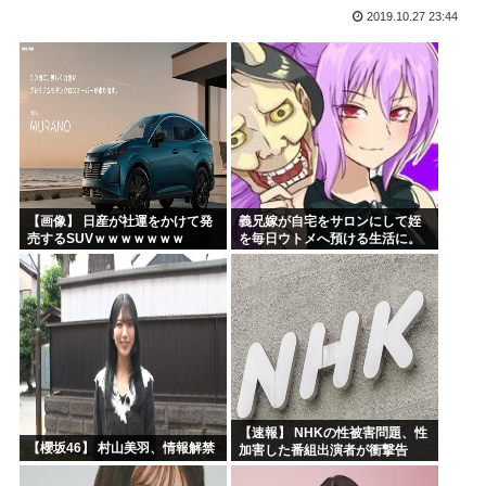
2019.10.27 23:44
「沢城みゆき」「悠木碧」「坂本真綾」「黒沢ともよ」パチ●...
「安倍晋三」「麻生太郎」「石原慎太郎」「高市早苗」 無礼...
漫画「人間を舐めるなよ…！」←こういう展開好きなんやが
ハンターハンター、とんでもねえ伏線が発掘されるwww
ひなこのーと作者、ついに限界突破
韓国、日本で韓国籍のインフルエンサーが7台の車に当て逃げ...
【画像】 日産が社運をかけて発
義兄嫁が自宅をサロンにして姪
売するSUVｗｗｗｗｗｗｗ
を毎日ウトメへ預ける生活に。
数年後、そのツケが一気に回っ
てきて…
【速報】 NHKの性被害問題、性
【櫻坂46】 村山美羽、情報解禁
加害した番組出演者が衝撃告
白！