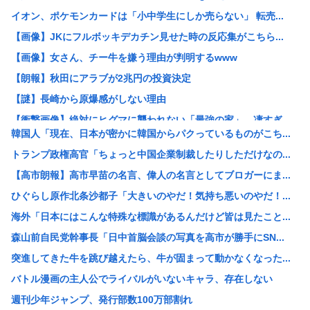
イオン、ポケモンカードは「小中学生にしか売らない」 転売...
【画像】JKにフルボッキデカチン見せた時の反応集がこちら...
【画像】女さん、チー牛を嫌う理由が判明するwww
【朗報】秋田にアラブが2兆円の投資決定
【謎】長崎から原爆感がしない理由
【衝撃画像】絶対にヒグマに襲われない「最強の家」、凄すぎ...
韓国人「現在、日本が密かに韓国からパクっているものがこち...
【消費税率1％】 「下げるのが筋なんですけど…」消費減税...
トランプ政権高官「ちょっと中国企業制裁したりしただけなの...
ワイ「どう見ても熟女AVのパッケージにしか見えん商品宣伝...
【高市朗報】高市早苗の名言、偉人の名言としてブロガーにま...
元ジャンポケ斉藤被告、懲役7年を求刑される
ひぐらし原作北条沙都子「大きいのやだ！気持ち悪いのやだ！...
AI活用すればするほど残業が増える現実
海外「日本にはこんな特殊な標識があるんだけど皆は見たこと...
中国「大洪水！」中国ダム「決壊」地元民「公式発表より死者...
森山前自民党幹事長「日中首脳会談の写真を高市が勝手にSN...
名古屋城本丸御殿の柱に修復不能な傷 「りょうじ」と「カイ...
突進してきた牛を跳び越えたら、牛が固まって動かなくなった...
【閲覧注意】元臆女キャバ嬢の首吊り自●配信、拡散されまく...
バトル漫画の主人公でライバルがいないキャラ、存在しない
【悲報】山里亮太さん、一般人のツイートに反撃開始www
週刊少年ジャンプ、発行部数100万部割れ
ゼレンスキー大統領、対日外交に不満か…大使らへ強化指示