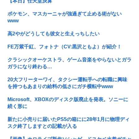
【本日】任天堂決算
ポケモン、マスカーニャが強過ぎて止める術がない
www
高2やがどうしても彼女と生えっちしたい
FE万紫千紅、フォトナ（CV:黒沢ともよ）が紹介！
クラシックオーケストラ、ゲーム音楽をやらないとガラ
ガラになり終わる…
20大フリーターワイ、タクシー運転手への転職に興味
を持つもあまりの給料の低さにガチ横転中www
Microsoft、XBOXのディスク版廃止を発表。ソニーに
続く形に
新たに小売りに届いたPS5の箱にに28年1月に物理ディ
スク終了しますとの記載が入る