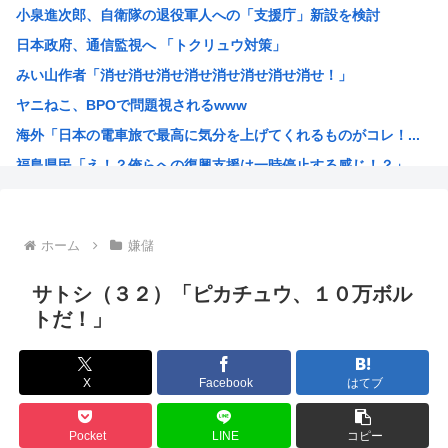
小泉進次郎、自衛隊の退役軍人への「支援庁」新設を検討
【画像】椎名林檎（38）「チュートリアル徳井と対談か…ち...
日本政府、通信監視へ 「トクリュウ対策」
【画像】木村沙織(39)の最新お●ぱいがガチでヤベえええ...
みい山作者「消せ消せ消せ消せ消せ消せ消せ消せ！」
今日ガストで胸糞悪いことがあった→…カップルとバトルして...
ヤニねこ、BPOで問題視されるwww
【画像】“ルフィ”強盗事件、幹部の男に懲役20年の有罪判...
海外「日本の電車旅で最高に気分を上げてくれるものがコレ！...
【悲報】医者「娘さん、ダウン症です」キラキラ女さん「人生...
福島県民「え！？俺らへの復興支援は一時停止する感じ！？」...
【動画あり】女性のみの冒険者パーティ、バルンブルンすぎて...
韓国人「韓国が熊本地震で飲料水1万本送ったら日本人は韓国...
ヤニねこさん、BPOが動く
ホーム
嫌儲
ガンダムSEEDの新台パチ●コ、またコケるwww
高市早苗熊本視察PVを映像ディレクターが本気で分析した結...
サトシ（３２）「ピカチュウ、１０万ボル
みいちゃんのモデルになった人は性格がいいらしい。
トだ！」
来週のハンターハンタータイソンとツベッパ王子TSK17に...
『ヤニねこ』の喫煙や覚醒剤の注射シーン、青少年への影響を...
X
Facebook
はてブ
海外「これが文明か！」日本に比べて超石器時代だった英国に...
ゼレンスキー大統領「日本の支援は大きくない」3兆円も支援...
Pocket
LINE
コピー