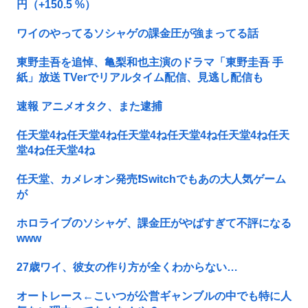
円（+150.5 %）
ワイのやってるソシャゲの課金圧が強まってる話
東野圭吾を追悼、亀梨和也主演のドラマ「東野圭吾 手
紙」放送 TVerでリアルタイム配信、見逃し配信も
速報 アニメオタク、また逮捕
任天堂4ね任天堂4ね任天堂4ね任天堂4ね任天堂4ね任天
堂4ね任天堂4ね
任天堂、カメレオン発売❗Switchでもあの大人気ゲーム
が
ホロライブのソシャゲ、課金圧がやばすぎて不評になる
www
27歳ワイ、彼女の作り方が全くわからない…
オートレース←こいつが公営ギャンブルの中でも特に人