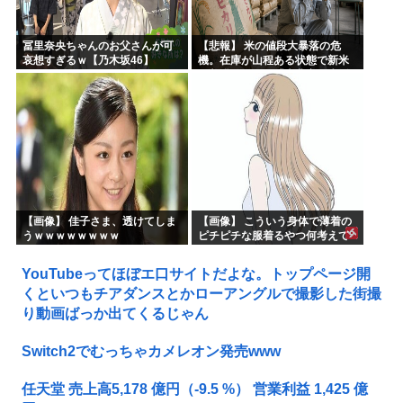
冨里奈央ちゃんのお父さんが可
【悲報】 米の値段大暴落の危
哀想すぎるｗ【乃木坂46】
機。在庫が山程ある状態で新米
の収穫始まる。「米農家が生活
できない」
【画像】 佳子さま、透けてしま
【画像】 こういう身体で薄着の
うｗｗｗｗｗｗｗｗ
ピチピチな服着るやつ何考えて
るんだよ
YouTubeってほぼエ口サイトだよな。トップページ開
くといつもチアダンスとかローアングルで撮影した街撮
り動画ばっか出てくるじゃん
Switch2でむっちゃカメレオン発売www
任天堂 売上高5,178 億円（-9.5 %） 営業利益 1,425 億