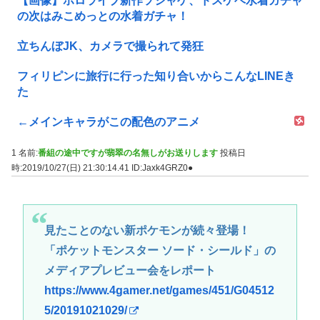
【画像】ホロライブ新作ソシャゲ、ドスケベ水着ガチャ
の次はみこめっとの水着ガチャ！
立ちんぼJK、カメラで撮られて発狂
フィリピンに旅行に行った知り合いからこんなLINEき
た
←メインキャラがこの配色のアニメ
1 名前:
番組の途中ですが翡翠の名無しがお送りします
投稿日
時:2019/10/27(日) 21:30:14.41
ID:Jaxk4GRZ0●
見たことのない新ポケモンが続々登場！
「ポケットモンスター ソード・シールド」の
メディアプレビュー会をレポート
https://www.4gamer.net/games/451/G04512
5/20191021029/