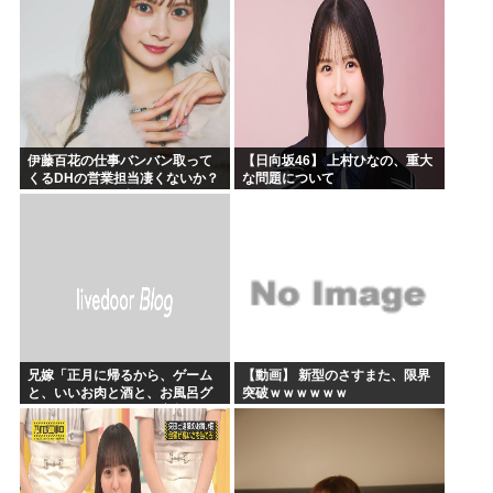
伊藤百花の仕事バンバン取って
【日向坂46】 上村ひなの、重大
くるDHの営業担当凄くないか？
な問題について
今年のボーナス凄いことになり
そう！！【AKB48いともも】
兄嫁「正月に帰るから、ゲーム
【動画】 新型のさすまた、限界
と、いいお肉と酒と、お風呂グ
突破ｗｗｗｗｗｗ
ッズの準備しとけよ」寝起きの
私「知るかボケ」兄嫁「キィィ
ィィー！！！！」私「あ…」