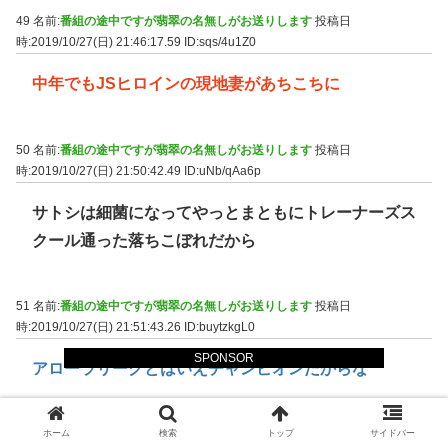
49 名前:
番組の途中ですが翡翠の名無しがお送りします
投稿日
時:2019/10/27(日) 21:46:17.59
ID:sqs/4u1Z0
中年でもJSヒロインの現地妻があちこちに
50 名前:
番組の途中ですが翡翠の名無しがお送りします
投稿日
時:2019/10/27(日) 21:50:42.49
ID:uNb/qAa6p
サトシは細菌になってやっとまともにトレーナーズス
クール通った落ちこぼれだから
51 名前:
番組の途中ですが翡翠の名無しがお送りします
投稿日
時:2019/10/27(日) 21:51:43.26
ID:buytzkgL0
SPONSOR
アローラリーグとはいえチャンピオンだからな
52 名前:
番組の途中ですが翡翠の名無しがお送りします
投稿日
ホーム
検索
トップ
サイドバー