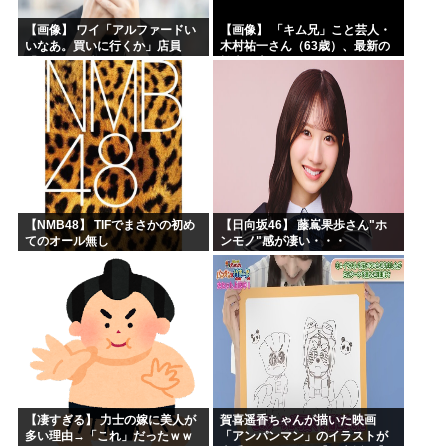
【画像】 ワイ「アルファードい
【画像】 「キム兄」こと芸人・
いなあ。買いに行くか」店員
木村祐一さん（63歳）、最新の
「ほいっ見積もりな！」ワイ
松本人志さんとのツーショット
「金額おかしくね？」←お前ら
が完全に別人だとネット騒然！
もそう思うよな？？？？？
「マジで誰かわからん」...
【NMB48】 TIFでまさかの初め
【日向坂46】 藤嶌果歩さん"ホ
てのオール無し
ンモノ"感が凄い・・・
【凄すぎる】 力士の嫁に美人が
賀喜遥香ちゃんが描いた映画
多い理由→「これ」だったｗｗ
「アンパンマン」のイラストが