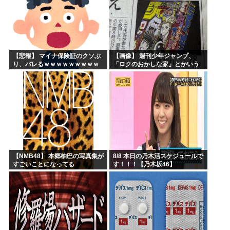
【悲報】 マイナ保険証のクソぶ
【画像】 週刊少年ジャンプ、
り、バレるｗｗｗｗｗｗｗｗｗ
「ロクのおかしな家」とかいう
微妙な漫画を巻頭カラーにした
せいで100万部切る
【NMB48】 本郷柚巴の写真集が
8/8 本日の乃木活スケジュールで
すごいことになってる
す！！！【乃木坂46】