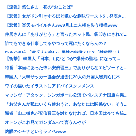
【速報】悠仁さま 初の“おことば”
【悲報】女がドン引きするほど嫌いな趣味ワースト5，発表さ...
【悲報】楽天モバイルさんww9月末に人権を失う模様www
仲居さんに「ありがとう」と言ったネット民、袋叩きにされて...
誰でもできる仕事してるやつって死にたくならんの？
ひろゆき氏 「貧乏人が多い」男性の特徴とは？「性欲弱い人...
【衝撃】 韓国人「日本、山ひとつが”爆発の聖地”になって...
【悲報】17歳で無期懲役になった奴のご尊顔、ガチで怖い
特番「本当にあった怖い安倍晋三」でありがちなエピソードと...
【セール】牛丼！松屋の牛めし、豚めし、カレー、うなぎ、と...
韓国人「大韓サッカー協会が過去に20人の外国人審判らに不...
【画像】快活CLUB、快活カレーを注文したのに快活カレー...
ワイの描いたイラストにアドバイスクレメンス
み い ちゃん枠審判員、大誤審の試合後涙ぐみながら謝罪
マッシヴ・アタック、シンガポール公演でパレスチナ国旗を掲...
39独身女性ってもう人生詰んでんか？
「お父さんが私にいくら使おうと、あなたには関係ない」そう...
【衝撃映像】インドの暴走族、レベチwww怖すぎる…
識者「山上徹也が安倍晋三を討たなければ、日本国は今でも統...
これどういうこと？池袋暴走事故の捜査陣営、飯塚幸三受刑者...
オトンがこれ見てガンダムって言うんやが
【悲報】 中国、橋の欄干が強風一発で粉々に 鉄筋ゼロ 当...
灼眼のシャナというラノベwww
【画像】Hすぎるヒッチハイカー、見つかる