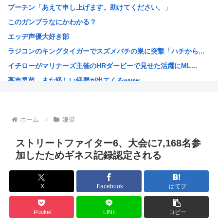
プーチン「あえて申し上げます。助けてください。」
【くら寿司】アイドル「閉店間際、ネタの量バグ」←こんなこ...
このガンプラなにかわかる？
【画像】SOD女子社員の休日デート、撮られるｗｗｗ
エッヂ声優大好き部
中国「大洪水！」三峡ダム「9門開放！（全力放流」中国都市...
ラジコンのキングタイガーでスズメバチの巣に突撃「ハチから...
高市総理「物価上昇を上回る賃上げを日本に定着させる」 →...
イチローがマリナーズ主催のHRダービーで見せた活躍にML...
38歳格闘家さん「批判覚悟で言います。10代の彼女と結婚...
高市早苗、また怪しい経歴が出てくるwww
光速、遅すぎる
子供にはロボットアニメ以外禁止にするわ
【画像】キオクシア声優・羊宮妃那ちゃん今日も信用できるw...
ホーム
嫌儲
デスノートの魅上照がめっちゃ好きなんだが
韓国人「最近の日本アニメ業界の勢力図を変えたと言われる作...
ストリートファイター6、大会に7,168名参
靖国神社、自衛官以外の軍服を禁止「コスプレは英霊を侮辱」
加したためギネス記録認定される
エ口漫画描いたんだけどpixivで誰も見ない
AI扱いされた絵師、筆を折る
X
Facebook
はてブ
ダンジョン飯のキャラいい子ばっかりでほんとに癒される
【朗報】 韓国人「Jリーグのこの監督、経歴がおかしい」
Pocket
LINE
コピー