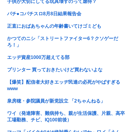
子供が大切にしてる玩具壊すのって虐待？
パチ●コパチスロ8月8日結果報告会
正直におばあちゃんの年齢書いてけゴミども
かつてのニシ「ストリートファイター6？クソゲーだ
ろ！」
エッヂ資産1000万超えてる部
プリンター 買っておきたいけど買わないよな
【爆笑】配信者大好きエッヂ民達の必死がやばすぎる
www
泉房穂・参院議員が新党設立 「2ちゃんねる」
ワイ（発達障害、難病持ち、親が生活保護、片親、高卒
工場勤務、チビ、IQ100前後）