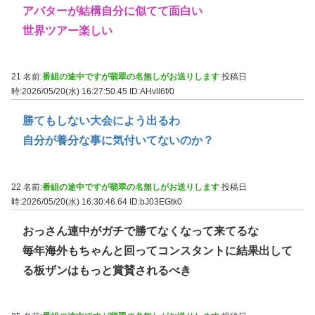
アバターが結構自分に似てて面白い
世界ツアー楽しい
21 名前:
番組の途中ですが翡翠の名無しがお送りします
投稿日
時:2026/05/20(水) 16:27:50.45
ID:AHvll6f/0
勝てもしない大会によう出るわ
自分が養分な事に気付いてないのか？
22 名前:
番組の途中ですが翡翠の名無しがお送りします
投稿日
時:2026/05/20(水) 16:30:46.64
ID:bJ03EGtk0
おっさん連中がガチで勝てなくなって来てるな
毎年海外もちゃんと回ってコンスタントに結果出して
る板ザンはもっと賞賛されるべき