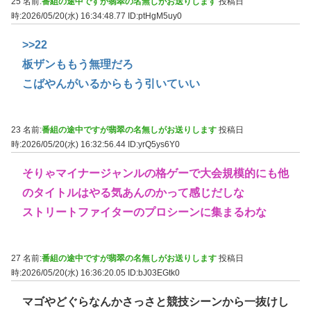
25 名前:
番組の途中ですが翡翠の名無しがお送りします
投稿日
時:2026/05/20(水) 16:34:48.77
ID:ptHgM5uy0
>>22
板ザンももう無理だろ
こばやんがいるからもう引いていい
23 名前:
番組の途中ですが翡翠の名無しがお送りします
投稿日
時:2026/05/20(水) 16:32:56.44
ID:yrQ5ys6Y0
そりゃマイナージャンルの格ゲーで大会規模的にも他
のタイトルはやる気あんのかって感じだしな
ストリートファイターのプロシーンに集まるわな
27 名前:
番組の途中ですが翡翠の名無しがお送りします
投稿日
時:2026/05/20(水) 16:36:20.05
ID:bJ03EGtk0
マゴやどぐらなんかさっさと競技シーンから一抜けし