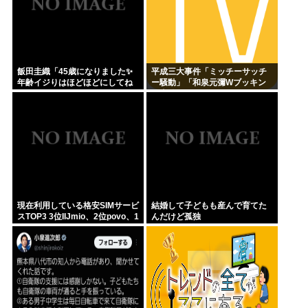
飯田圭織「45歳になりました✨
平成三大事件「ミッチーサッチ
年齢イジりはほどほどにしてね
ー騒動」「和泉元彌Wブッキン
」
グ事件」あとひとつは？
現在利用している格安SIMサービ
結婚して子どもも産んで育てた
スTOP3 3位IIJmio、2位povo、1
んだけど孤独
位ahamo