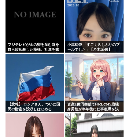
フジテレビが金の卵を産む鶏を
小津玲奈 「すごく久しぶりのプ
自ら絞め殺した模様、社運を賭
ールでした」【乃木坂46】
けたドル箱コンテンツが御蔵入
りになってしまい……
【悲報】 ロシアさん、ついに国
資産1億円突破でFIREの45歳独
民の財産を没収しはじめる
身男性が半年後に仕事復帰を決
意した「1通の通知」