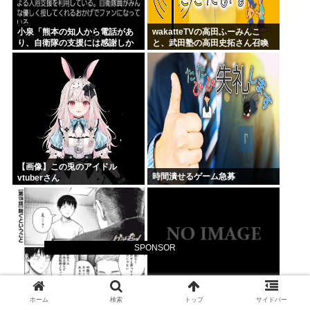
小泉「熊本の知人から電話があ
wakatteTVの高田ふーみんこ
り、自衛隊の支援には感謝しか
と、武田塾の高田史拓さん召喚
ない、自衛隊のファンが増えて
スレ
るとのこと 」
【画像】この兎のアイドル
時間潰せるゲーム急募
vtuberさん
SPONSOR
ホーム
検索
トップ
サイドバー
累計800万部突破の話題作『カラ
メトロイドプライム4 新品が