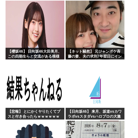
【藤嶌果歩 1st写真集】
んで辞めます」⇒ 結果・・・
【櫻坂46】 日向坂46大田美月、
【ネット騒然】 元ジャンポケ斉
この四期生らと交流がある模様
藤の妻、夫の求刑7年翌日にイン
スタ更新！その内容がガチでヤ
バすぎる…
【悲報】 とにかくヤりたくてブ
【日向坂46】 来月、坂道vsカワ
スと付き合ったらｗｗｗｗｗｗ
ラボvsスタダvsハロプロの大激
ｗｗｗｗｗｗｗｗｗ
戦