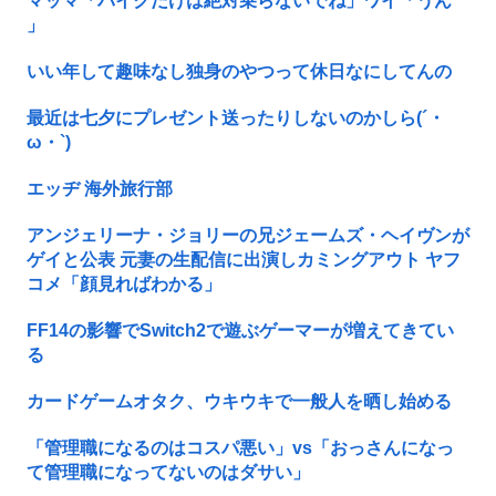
マッマ「バイクだけは絶対乗らないでね」ワイ「うん
」
いい年して趣味なし独身のやつって休日なにしてんの
最近は七夕にプレゼント送ったりしないのかしら(´・
ω・`)
エッヂ 海外旅行部
アンジェリーナ・ジョリーの兄ジェームズ・ヘイヴンが
ゲイと公表 元妻の生配信に出演しカミングアウト ヤフ
コメ「顔見ればわかる」
FF14の影響でSwitch2で遊ぶゲーマーが増えてきてい
る
カードゲームオタク、ウキウキで一般人を晒し始める
「管理職になるのはコスパ悪い」vs「おっさんになっ
て管理職になってないのはダサい」