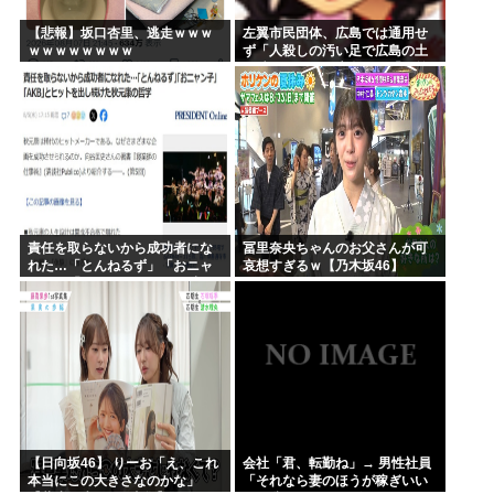
【悲報】坂口杏里、逃走ｗｗｗ
左翼市民団体、広島では通用せ
ｗｗｗｗｗｗｗｗ
ず「人殺しの汚い足で広島の土
を踏むな！」→広島県民「お前
らの方が汚いんじゃ！」「ワシ
らが広島県民じゃ」
責任を取らないから成功者にな
冨里奈央ちゃんのお父さんが可
れた…「とんねるず」「おニャ
哀想すぎるｗ【乃木坂46】
ン子」「AKB」とヒットを出し
続けた秋元康の哲学！！！
【日向坂46】 りーお「え、これ
会社「君、転勤ね」→ 男性社員
本当にこの大きさなのかな」
「それなら妻のほうが稼ぎいい