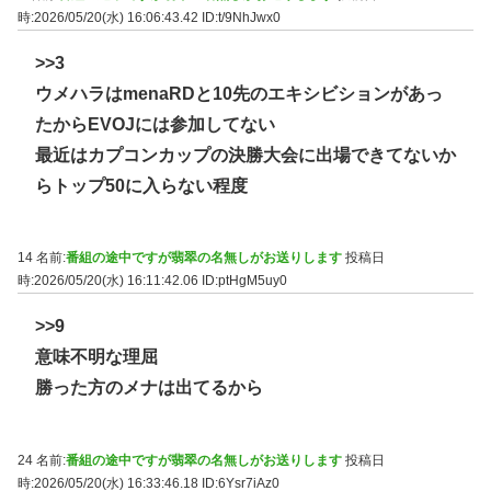
時:2026/05/20(水) 16:06:43.42
ID:t/9NhJwx0
>>3
ウメハラはmenaRDと10先のエキシビションがあっ
たからEVOJには参加してない
最近はカプコンカップの決勝大会に出場できてないか
らトップ50に入らない程度
14 名前:
番組の途中ですが翡翠の名無しがお送りします
投稿日
時:2026/05/20(水) 16:11:42.06
ID:ptHgM5uy0
>>9
意味不明な理屈
勝った方のメナは出てるから
24 名前:
番組の途中ですが翡翠の名無しがお送りします
投稿日
時:2026/05/20(水) 16:33:46.18
ID:6Ysr7iAz0