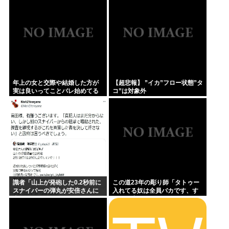
ど…
年上の女と交際や結婚した方が
【超悲報】 ”イカ”フロー状態”タ
実は良いってことバレ始めてる
コ”は対象外
よな
識者「山上が発砲した0.2秒前に
この道23年の彫り師「タトゥー
スナイパーの弾丸が安倍さんに
入れてる奴は全員バカです、す
当たっていた！」 これ。
ごい民度低い」