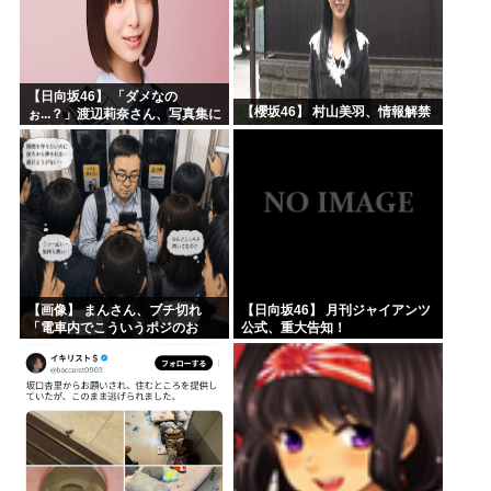
【日向坂46】 「ダメなの
【櫻坂46】 村山美羽、情報解禁
ぉ...？」渡辺莉奈さん、写真集に
興味津々
【画像】 まんさん、ブチ切れ
【日向坂46】 月刊ジャイアンツ
「電車内でこういうポジのお
公式、重大告知！
じ、ガチでイラネ」→