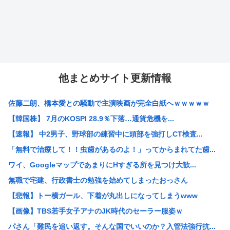
他まとめサイト更新情報
佐藤二朗、橋本愛との騒動で主演映画が完全白紙へｗｗｗｗｗ
【韓国株】 7月のKOSPI 28.9％下落…通貨危機を...
【速報】 中2男子、野球部の練習中に頭部を強打しCT検査...
「無料で治療して！！虫歯があるのよ！」ってからまれてた歯...
ワイ、GoogleマップであまりにΗすぎる所を見つけ大歓...
無職で宅建、行政書士の勉強を始めてしまったおっさん
【悲報】トー横ガール、下着が丸出しになってしまうwww
【画像】TBS若手女子アナのJK時代のセーラー服姿ｗ
パさん「難民を追い返す。そんな国でいいのか？入管法強行抗...