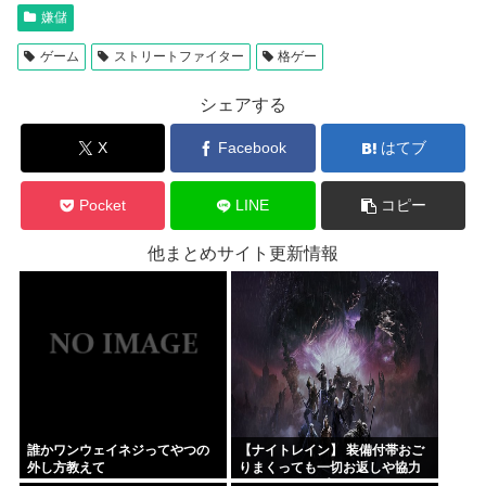
嫌儲
ゲーム
ストリートファイター
格ゲー
シェアする
X
Facebook
はてブ
Pocket
LINE
コピー
他まとめサイト更新情報
誰かワンウェイネジってやつの
【ナイトレイン】 装備付帯おご
外し方教えて
りまくっても一切お返しや協力
する気がないプレイヤーいるけ