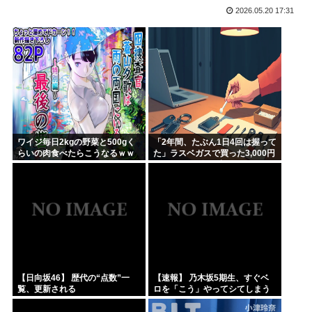
2026.05.20 17:31
さもしい熊本県民「食事、ベッド、エアコン」を政府に切望。
韓国がサッカーの審判を買収したのはガチだった！ 審判を性...
【緊急速報】信用声優の羊宮妃那さん…
靖国神社、軍服コスプレでの参拝を禁止へ
【高市】トランプ「イランが核入手したら2分でイタリア滅亡...
ハンターハンター今何やってるかわからないWWW
ワイジ毎日2kgの野菜と500gく
「2年間、たぶん1日4回は握って
らいの肉食べたらこうなるｗｗ
た」ラスベガスで買った3,000円
ｗ
のキーホルダーを調べたら
【日向坂46】 歴代の“点数”一
【速報】 乃木坂5期生、すぐベ
覧、更新される
ロを「こう」やってシてしまう
ｗｗｗｗｗｗ