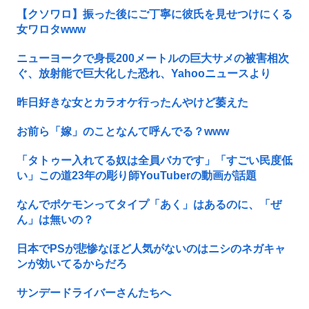
【クソワロ】振った後にご丁寧に彼氏を見せつけにくる
女ワロタwww
ニューヨークで身長200メートルの巨大サメの被害相次
ぐ、放射能で巨大化した恐れ、Yahooニュースより
昨日好きな女とカラオケ行ったんやけど萎えた
お前ら「嫁」のことなんて呼んでる？www
「タトゥー入れてる奴は全員バカです」「すごい民度低
い」この道23年の彫り師YouTuberの動画が話題
なんでポケモンってタイプ「あく」はあるのに、「ぜ
ん」は無いの？
日本でPSが悲惨なほど人気がないのはニシのネガキャ
ンが効いてるからだろ
サンデードライバーさんたちへ