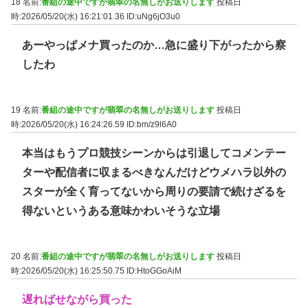
18 名前:
番組の途中ですが翡翠の名無しがお送りします
投稿日
時:2026/05/20(水) 16:21:01.36
ID:uNg6jO3u0
あーやっぱメナ買ったのか…急に盛り下がったから察
したわ
19 名前:
番組の途中ですが翡翠の名無しがお送りします
投稿日
時:2026/05/20(水) 16:24:26.59
ID:bm/z9l6A0
本当はもうプロ競技シーンからは引退してコメンテー
ターや配信者に収まるべきなんだけどウメハラ以外の
スターが全く育ってないから周りの要請で続けざるを
得ないというある意味かわいそうな立場
20 名前:
番組の途中ですが翡翠の名無しがお送りします
投稿日
時:2026/05/20(水) 16:25:50.75
ID:HtoGGoAiM
遅ればせながら買った