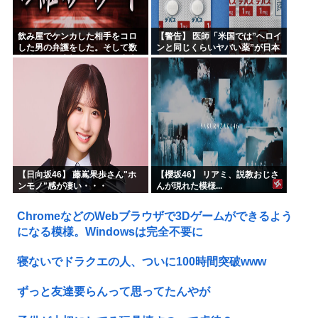
飲み屋でケンカした相手をコロ
【警告】 医師「米国では”ヘロイ
した男の弁護をした。そして数
ンと同じくらいヤバい薬”が日本
年後、因果応報を思わせる出来
では平気で処方されてる」
事が…
【日向坂46】 藤嶌果歩さん"ホ
【櫻坂46】 リアミ、説教おじさ
ンモノ"感が凄い・・・
んが現れた模様...
ChromeなどのWebブラウザで3Dゲームができるよう
になる模様。Windowsは完全不要に
寝ないでドラクエの人、ついに100時間突破www
ずっと友達要らんって思ってたんやが