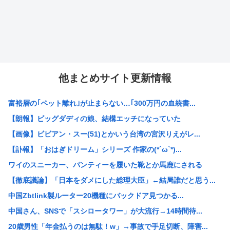
他まとめサイト更新情報
富裕層の｢ペット離れ｣が止まらない…｢300万円の血統書...
【朗報】ビッグダディの娘、結構エッチになっていた
【画像】ビビアン・スー(51)とかいう台湾の宮沢りえがレ...
【訃報】「おはぎドリーム」シリーズ 作家の(*´ω`*)...
ワイのスニーカー、パンティーを履いた靴とか馬鹿にされる
【徹底議論】「日本をダメにした総理大臣」←結局誰だと思う...
中国Zbtlink製ルーター20機種にバックドア見つかる...
中国さん、SNSで「スシロータワー」が大流行→14時間待...
20歳男性「年金払うのは無駄！w」→事故で手足切断、障害...