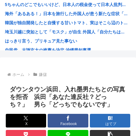
5ちゃんのどこでもいいけど、日本人の税金使って日本人批判...
共産党・志位氏「高市首相は非核三原則を今後堅持すると言わ...
海外「あるある！」日本を旅行した外国人が患う新たな症状「...
【画像】愛知の半グレ、怖すぎる→御尊顔がこちら…
韓国が独自開発したと自慢する甘いトマト、実はそこら辺のト...
「小泉やめろ」核巡る防衛相発言を批判、横浜駅西口で市民ら...
埼玉川越に突如として「モスク」が自生 外国人「自分たちは...
40代の独身って休日はなにしてるの？
はっきり言う、プリキュア見た事ない
【画像】グラドルさんの『胸』、丸見えになってしまうwww
自民党、古謝玄太の推薦を決定 沖縄県知事選
京大病院で医療ミス 脳腫瘍手術で「正常な組織」を誤って摘...
【映画悲報】日本(ジャップ)の映画界、完全に終わる…現代...
謎の人「あ！好きな絵師さんがPixiv更新してる！」
ホーム
嫌儲
超かぐや姫！スピンオフ漫画、「超かぐやメシ」連載決定ww...
韓国人「大韓航空の熊本地震飲料水支援に対する日本人の反応...
ダウンタウン浜田、入れ墨男たちとの写真
【衝撃】 韓国人「170cmの日本人、40cmデカい相手...
を拒否 浜田「あなた達反社？どっ
ち？」 男ら「どっちでもないです」
お前らってなんでみぃ山ってなんでアニメ化の前と後で意見が...
ワンピースの「世界に5種しかない飛行能力」発言の謎が遂に...
米農家「60kg作って1万8000円…コストは2万以上…...
X
Facebook
はてブ
井口裕香さん、「ケツ鍛えるより演技力鍛えろよ」とアニメフ...