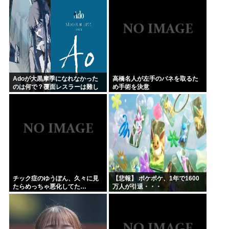
Adoが大黒摩季になれなかった
高橋名人が左手のバネを取るた
のは何で？覆面レスラーは難し
め手術を決意
いよね
チック症のゆうぽん、久々に見
【悲報】 ポケポケ、1年で1600
たらめっちゃ悪化してた…
万人が引退・・・