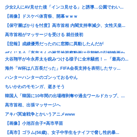
少女2人にAV見せた後「インコ見せる」と誘導…公園でわい...
【画像】ドスケベ体育祭、開幕ｗｗｗ
【保守層ばかりを忖度】高市首相 内閣支持率減少、女性天皇...
高市首相がマッサージを受ける 就任後初
【悲報】成績優秀だったのに窓際に異動したんだが
ぜんじろう「高市さんの被災地視察動画は北朝鮮の記録映画か...
大谷翔平が今永昇太を睨みつける様子に全米騒然！←「最高の...
【朗報】悠仁さま、ついに自力で『テント設営』！国民感動の...
海外「W杯は八百長だった」FIFA会長支持を表明したサッ...
ライフとかマルエツとか、特に何の取り柄もないスーパーが東...
ハンターハンターのゴンっておるやん
【悲報】17歳で無期懲役になった奴、怖いwww
ちいかわのモモンガ、逝きそう
【悲報】中国の強者女性「年齢のせいで誰も私と結婚してくれ...
韓国人「韓国に10年間の出場権剥奪や過去ワールドカップ、...
【画像あり】弱男「あのっ…！よかったらホテル…」女「ぷっ...
高市首相、出張マッサージへ
【鹿児島】突然右折し路面電車と衝突 乗っていた男女3人は...
アキバ冥途戦争とかいうアニメwww
中国メディア 中国製の「プレハブ住宅」に世界から注文が殺...
【画像】小池百合子×高市早苗
おっパブ行ってきた結果www
【高市】ゴラム(56歳)、女子中学生をナイフで脅し性的暴...
マーベルの新作格ゲー、俺ちゃんことデッドプール(CV子安...