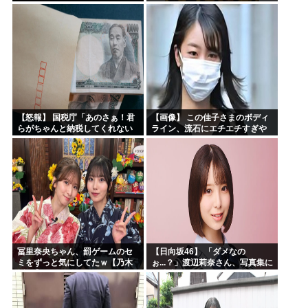
【怒報】 国税庁「あのさぁ！君
【画像】 この佳子さまのボディ
らがちゃんと納税してくれない
ライン、流石にエチエチすぎや
とこうなっちゃうけどどうす
ろ！
る？！」←これw w w w w w w w
冨里奈央ちゃん、罰ゲームのセ
【日向坂46】 「ダメなの
ミをずっと気にしてたｗ【乃木
ぉ...？」渡辺莉奈さん、写真集に
坂46】
興味津々