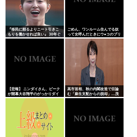
『移民に頼るよりニート引きこ
ごめん、ワンルーム住んでる奴
もりを働かせれば良い』 30年ぐ
って女呼んだときにウ●コのブリ
らい言ってるけど絶対に実現し
ブリ音どうしてんの？？
ない理由www
【悲報】 ニンダイさん、ピーク
高市首相、秋の内閣改造で目論
が開幕大谷翔平のがっかりダイ
む「麻生支配からの脱却」…茂
レクトだったと言われてしまう
木敏充氏も小林鷹之氏もクビ