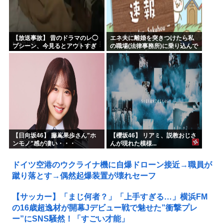
【放送事故】 昔のドラマのレ◯
エネ夫に離婚を突きつけたら私
プシーン、今見るとアウトすぎ
の職場(法律事務所)に乗り込んで
る・・・
きた 堂々と「離婚の法律相談で
す。母の薦めでこちらに参りま
した」と言っているが、...
【日向坂46】 藤嶌果歩さん"ホ
【櫻坂46】 リアミ、説教おじさ
ンモノ"感が凄い・・・
んが現れた模様...
ドイツ空港のウクライナ機に自爆ドローン接近→職員が
蹴り落とす→偶然起爆装置が壊れセーフ
【サッカー】「まじ何者？」「上手すぎる…」横浜FM
の16歳超逸材が開幕Jデビュー戦で魅せた”衝撃プレ
ー”にSNS騒然！「すごい才能」