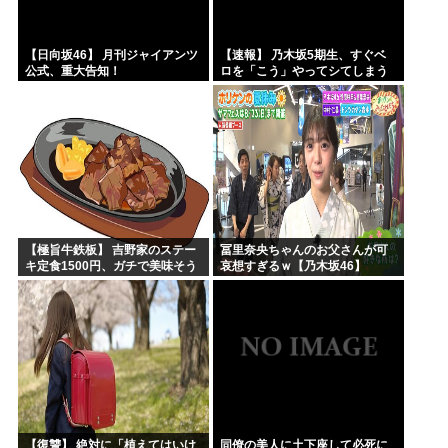
【日向坂46】 月刊ジャイアンツ
【速報】 乃木坂5期生、すぐベ
公式、重大告知！
ロを「こう」やってシてしまう
ｗｗｗｗｗｗ
【極旨牛鉄板】 吉野家のステー
冨里奈央ちゃんのお父さんが可
キ定食1500円、ガチで美味そう
哀想すぎるｗ【乃木坂46】
ｗｗｗ
【復讐】 絶対に「植えてはいけ
同僚の美人に土下座して必死に