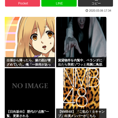
Pocket
LINE
コピー
氷河期世代『ルッキズムが一番酷かったのは00年代、こうい...
2020.03.06 17:34
海外「日本なんて行くんじゃなかった…」 日本を知ってしま...
ちいかわ映画見てきたんやがバッドエンドすぎん？
熊本県民「俺たち逆らわねえだぁ！自民党様に従いますだぁ！...
お絵描きAIくん、読む本が決まらない、可愛い女の子も作れ...
お前らお盆の準備をしたか？国父安倍晋三が天国から帰ってく...
出張から帰ったら、嫁の顔が青
賃貸物件を内覧中、ベランダに
ざめていた。俺「一体何があっ
出たら突然ゾワッと両腕に鳥肌
たんだ？」嫁「…」→子供たち
が出た。「やっぱりこの部屋嫌
に話を聞くと…
だ」と思った瞬間、体が前にド
ンッと突き飛ばされて…
【日向坂46】 歴代の“点数”一
【NMB48】 「ご乱心！士キャン
覧、更新される
プ」出演メンバーがこちら