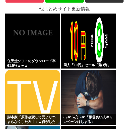
他まとめサイト更新情報
任天堂ソフトのダウンロード率
同人「10円」セール「第3弾」
61.5%ｗｗｗ
脚本家「原作改変して元よりつ
(╭☞´ん`)╭☞『嫌儲良い人キャ
まらなくしたろ！」←何がした
ンペーンはじまる』
いの？