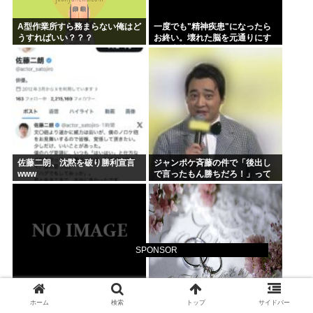
A型作業所すら務まらない俺はど
一度でも"精神疾患"になったら
うすればいい？？？
お終い。壊れた脳を元通りにす
る医療技術は無い。
佐藤二朗、沈黙を破り勝利宣言
ジャンポケ斉藤の件で「後出し
www
で言ったもん勝ちだろ！」って
キレてる人いるけど、まず付き
合ってない人とそんな事しなき
ゃいいのでは？
SPONSOR
AI「お前さあ〜w」ぼく「…敬語
婚活専門家「過去最もヤバい条
ホーム
検索
トップ
サイドバー
使え 」AI「了解しました。とこ
件を提示してきた男性は『処女