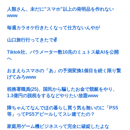
人類さん、未だに"スマホ"以上の発明品を作れない
www
毎週カラオケ行きたくなって仕方ないんやが
山口旅行行ってきたで✌️
Tiktok社、パラメーター数10兆のミュトス級AIを公開
へ
おまえらスマホの「あ」の予測変換1個目を続く限り繋
げてみろwww
税務署職員(25)、国民から騙したお金で競艇をやり、
1.3億円の脱税をするなどやりたい放題www
障ちゃんてなんでほの暮らし買う気も無いのに「PS5
等」ってPS5アピールしてスレ建てたの？
家庭用ゲーム機ビジネスって完全に破綻したよな