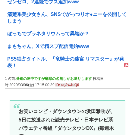
ゼンゼロ、2連続でブス追加www
清楚系美少女さん、SNSでがっつりオ●ニーを公開して
しまう
ぼっちでプラネタリウムって異端か？
まもちゃん、Xで精スプ配信開始www
PS5独占タイトル、『竜騎士の迷宮 リマスター』が発
表！
1 名前:
番組の途中ですが翡翠の名無しがお送りします
投稿日
時:2020/03/06(金) 17:15:00.39
ID:+ajJwJuQ0
お笑いコンビ・ダウンタウンの浜田雅功が、
5日に放送された読売テレビ・日本テレビ系
バラエティ番組『ダウンタウンDX』(毎週木