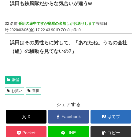
浜田も鉄風隊だからな気合いが違うw
32 名前:
番組の途中ですが翡翠の名無しがお送りします
投稿日
時:2020/03/06(金) 17:22:43.90
ID:ZOsJupRo0
浜田はその男性らに対して、「あなたね。うちの会社
（組）の騒動を見てないの?」
嫌儲
お笑い
選択
シェアする
X
Facebook
はてブ
Pocket
LINE
コピー