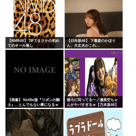
スがコチラ → ………
き取らなきゃいけないんだ...
【NMB48】 TIFでまさかの初め
【日向坂46】 下着姿のかほり
てのオール無し
ん、大丈夫かこれ…
【画像】 Netflix版『リボンの騎
後ろに写ってる一ノ瀬美空ちゃ
士』、とんでもない事になるｗ
んがヤバすぎるｗ【乃木坂46】
ｗｗｗｗ