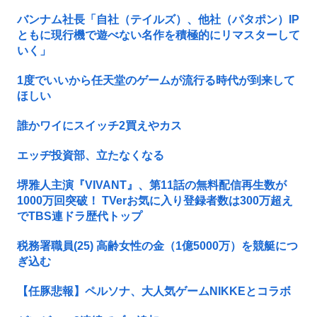
バンナム社長「自社（テイルズ）、他社（パタポン）IP
ともに現行機で遊べない名作を積極的にリマスターして
いく」
1度でいいから任天堂のゲームが流行る時代が到来して
ほしい
誰かワイにスイッチ2買えやカス
エッヂ投資部、立たなくなる
堺雅人主演『VIVANT』、第11話の無料配信再生数が
1000万回突破！ TVerお気に入り登録者数は300万超え
でTBS連ドラ歴代トップ
税務署職員(25) 高齢女性の金（1億5000万）を競艇につ
ぎ込む
【任豚悲報】ペルソナ、大人気ゲームNIKKEとコラボ