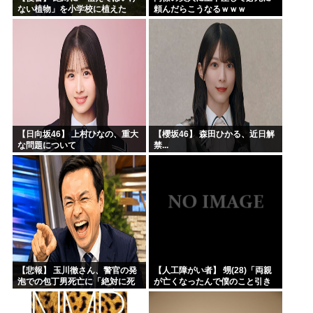
ない植物」を小学校に植えた
頼んだらこうなるｗｗｗ
→20年経って見に行くと…
「！？」衝撃の光景が・・・
【日向坂46】 上村ひなの、重大
【櫻坂46】 森田ひかる、近日解
な問題について
禁...
【悲報】 玉川徹さん、警官の発
【人工障がい者】 甥(28)「両親
泡での包丁男死亡に「絶対に死
が亡くなったんで僕のこと引き
刑にならない罪なのに警察が死
取ってほしいんですけど！」な
刑にした！」 → 元警官のマジレ
んでいい年したヒキニートを引