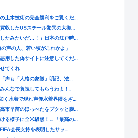
土木技術の完全勝利をご覧くだ...
収したUSスチール驚異の大復...
たみたいだ…！」日本の江戸時...
前の声の人、若い頃がこれかよ」
用した偽サイトに注意してくだ...
せてくれ
「声も「人格の象徴」明記、法...
みんなで負担してもらうわよ！」
く水着で現れ声優水着界隈をざ...
市早苗のほっぺたをプクッと膨...
る様子に全米騒然！←「最高の...
IFA会長支持を表明したサッ...