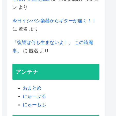
ン
より
今日イシバシ楽器からギターが届く！！
に
匿名
より
「復讐は何も生まないよ！」 この綺麗
事。
に
匿名
より
アンテナ
おまとめ
にゅーぷる
にゅーもふ