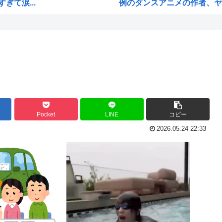
て涙...
例のダンスアニメの作者、ヤ
・・...
高市早苗の消費税減税、93%
業
ワイ小学生やけどアナログで
性「...
国家情報局のスパイ通報フォー
ジオ...
ハンターハンターのゴンって
国学...
ちいかわのモモンガ、逝きそ
局
韓国人「韓国に10年間の出場
Pocket
LINE
コピー
し炎上
高市首相、出張マッサージへ
2026.05.24 22:33
びか...
アキバ冥途戦争とかいうアニ
チギ...
【画像】小池百合子×高市早
や...
【高市】ゴラム(56歳)、女子
い必...
5ちゃんのどこでもいいけど、
海外「あるある！」日本を旅行
M...
韓国が独自開発したと自慢する