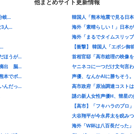
他まとめサイト更新情報
...
韓国人「熊本地震で見る日本の
...
海外「素晴らしい！」日本が買
海外「まるでタイムスリップし
.
【衝撃】 韓国人「エボシ御
うが...
首相官邸「高市総理の映像を悪
 脳...
ヤニネコに一つだけ文句言わ
でボ...
声優、なんかAIに勝ちそう。
だっ...
高市政府「原油調達コストは
に
謎の新人女性声優H、彗星の如
【高市】「フキハラのプロ」高
大谷翔平が今永昇太を睨みつけ
海外「W杯は八百長だった」F