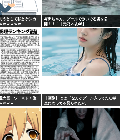
埼玉川越に突如として「モスク
キモ...
はっきり言う、プリキュア見
おうとして私とケンカ
与田ちゃん、プールで泳いでる姿を公
ｗｗｗｗｗｗ
開！！！【元乃木坂46】
X...
自民党、古謝玄太の推薦を決
【映画悲報】日本(ジャップ)
理大臣、ワースト１位
【画像】 まま「なんかプール入ってたら学
ｗｗｗｗ
生にめっちゃ見られたw」