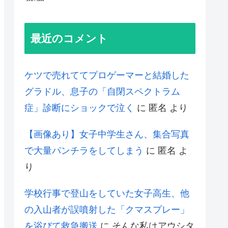
最近のコメント
ケツで売れててプロゲーマーと結婚した
グラドル、息子の「自閉スペクトラム
症」診断にショックで泣く
に
匿名
より
【画像あり】女子中学生さん、集合写真
で大量パンチラをしてしまう
に
匿名
よ
り
学校行事で登山をしていた女子高生、他
の入山者が誤噴射した「クマスプレー」
を浴びて救急搬送
に
そんな私はアウシタ