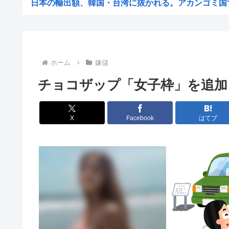
日本の輸出額、韓国・台湾に抜かれる。アカンゴミ国すぎ
【困惑】日本から刺青への偏見を消し去りたいんやけど・
【悲報】ビッグモーターとかいう完全に逃げ切った企
【悲報】女性「性的暴行されました」検事「嘘では？」女
ホーム
嫌儲
ホリエモン、移民受け入れ反対派の若者にブチギレ→スタ
チョコザップ「女子枠」を追加
【悲報】「米軍を粉砕しろ！」在韓米軍基地に突入した韓
税務署員1億円超脱税疑い 詐取金で競艇か、国税当
X
Facebook
はてブ
【動画あり】ミスイタリア地方予選、黒人女性が優勝
早めに予約した通路側の席に、見知らぬ母子が。車掌の呼
ショートスリーパーさん「寝たほうがいいのでは？」にブ
トッモ「ワイ5年かけて500万貯めてん、これで焼き鳥屋
理容室経営て今から難しい？収入や資金、集客はどれくら
高市早苗の消費税減税、93%が「賛成」www
首相官邸、"映え"を意識した高市首相熊本訪問の感動BG