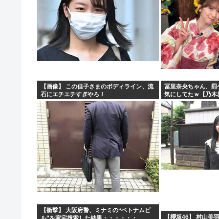
【画像】 この佳子さまのボディライン、流
冨里奈央ちゃん、罰
石にエチエチすぎやろ！
気にしてたｗ【乃木
【衝撃】 大阪府警、ミナミの“ベトナムビ
【櫻坂46】 村山美
ル”を家宅捜索した結果・・・・・・