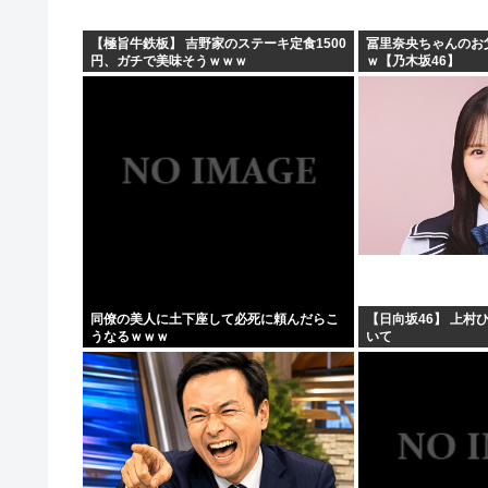
【極旨牛鉄板】 吉野家のステーキ定食1500
冨里奈央ちゃんのお
円、ガチで美味そうｗｗｗ
ｗ【乃木坂46】
同僚の美人に土下座して必死に頼んだらこ
【日向坂46】 上村
うなるｗｗｗ
いて