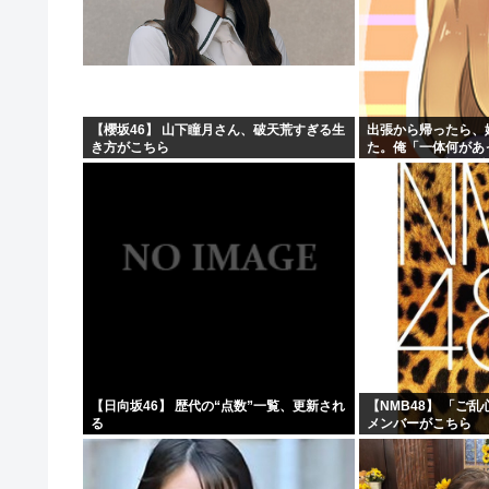
【櫻坂46】 山下瞳月さん、破天荒すぎる生
出張から帰ったら、
き方がこちら
た。俺「一体何があ
→子供たちに話を聞
【日向坂46】 歴代の“点数”一覧、更新され
【NMB48】 「ご
る
メンバーがこちら