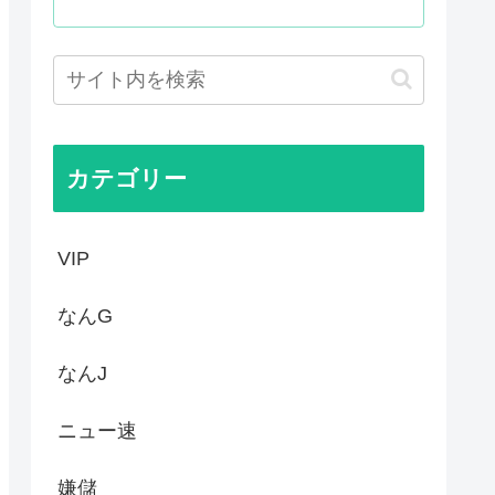
」が自生 外国人「自分たちは...
た事ない
定 沖縄県知事選
の映画界、完全に終わる…現代...
カテゴリー
VIP
なんG
なんJ
ニュー速
嫌儲