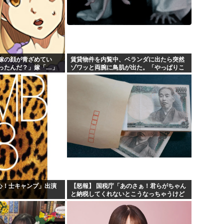
嫁の顔が青ざめてい
賃貸物件を内覧中、ベランダに出たら突然
ったんだ？」嫁「…」
ゾワッと両腕に鳥肌が出た。「やっぱりこ
くと…
の部屋嫌だ」と思った瞬間、体が前にドン
ッと突き飛ばされて…
乱心！士キャンプ」出演
【怒報】 国税庁「あのさぁ！君らがちゃん
と納税してくれないとこうなっちゃうけど
どうする？！」←これw w w w w w w w