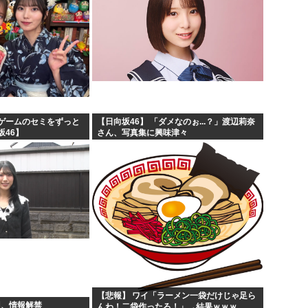
ゲームのセミをずっと
【日向坂46】 「ダメなのぉ...？」渡辺莉奈
坂46】
さん、写真集に興味津々
【悲報】 ワイ「ラーメン一袋だけじゃ足ら
羽、情報解禁
んわ！二袋作ったろ！」→結果ｗｗｗ