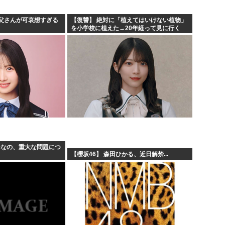
父さんが可哀想すぎる
【復讐】 絶対に「植えてはいけない植物」
を小学校に植えた→20年経って見に行く
と…「！？」衝撃の光景が・・・
ひなの、重大な問題につ
【櫻坂46】 森田ひかる、近日解禁...