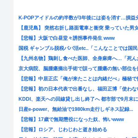
K-POPアイドルの約半数が3年後には姿を消す…損益分岐
【鹿児島】 突然右折し路面電車と衝突 乗っていた男女3人
【悲報】大阪で白昼堂々誘拐事件発生 www
国税 ギャンブル脱税パパ活etc..「こんなことでは国民..
【九州名物】鶏刺し食べた医師、全身麻痺へ…「死んだほ
京大病院、脳腫瘍摘出手術で誤って腫瘍の無い部位を摘出
【悲報】中居正広「俺が来たことは内緒だべ」極秘で熊本
【悲報】初の日本代表で出番なし、福田正博「使わないん
KDDI、楽天への回線貸し出し終了へ 都市部で9月末
日産e-power、無給油で1980km走行しギネス記録...
【悲報】17歳で無期懲役になった奴、怖いwww
【悲報】ロシア、じわじわと逝き始める