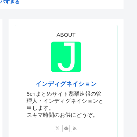
バすぎる
が「賛成」www
絵描いたから見て
ム、マイクロソフト365だっ...
ABOUT
おるやん
う
権剥奪や過去ワールドカップ、...
メwww
インディグネイション
苗
5chまとめサイト翡翠速報の管
理人・インディグネイションと
中学生をナイフで脅し性的暴...
申します。
日本人の税金使って日本人批判...
スキマ時間のお供にどうぞ。
した外国人が患う新たな症状「...
甘いトマト、実はそこら辺のト...