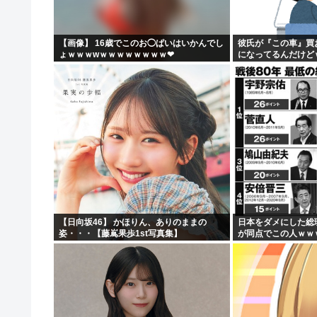
【画像】女子高生さん、男に抱かれまくった結果www
【動画】 広島記念公園を追い出された左翼さん、流石に
【画像】 16歳でこのお◯ぱいはいかんでし
彼氏が『この車』買
ょｗｗｗwｗｗｗｗｗｗｗｗ❤
になってるんだけど
【批判】ラノベ作家（52）「新作ラブコメ書いたぞ！ｗ」
落合博満の晩年の成績(1991-1998)、ギリ擁護でき...
【日向坂46】 かほりん、ありのままの
日本をダメにした総
姿・・・【藤嶌果歩1st写真集】
が同点でこの人ｗｗ