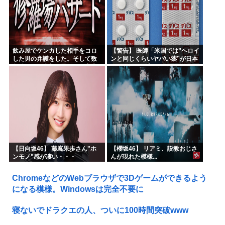
飲み屋でケンカした相手をコロ
【警告】 医師「米国では”ヘロイ
した男の弁護をした。そして数
ンと同じくらいヤバい薬”が日本
年後、因果応報を思わせる出来
では平気で処方されてる」
事が…
【日向坂46】 藤嶌果歩さん"ホ
【櫻坂46】 リアミ、説教おじさ
ンモノ"感が凄い・・・
んが現れた模様...
ChromeなどのWebブラウザで3Dゲームができるよう
になる模様。Windowsは完全不要に
寝ないでドラクエの人、ついに100時間突破www