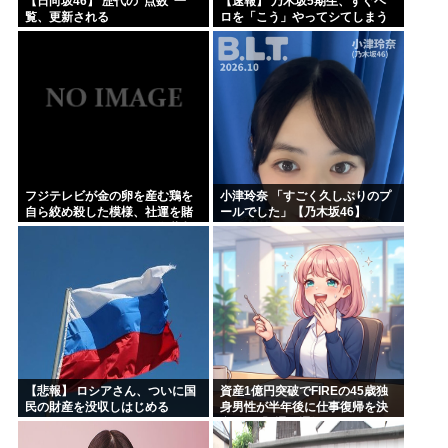
【日向坂46】 歴代の“点数”一
【速報】 乃木坂5期生、すぐベ
覧、更新される
ロを「こう」やってシてしまう
ｗｗｗｗｗｗ
フジテレビが金の卵を産む鶏を
小津玲奈 「すごく久しぶりのプ
自ら絞め殺した模様、社運を賭
ールでした」【乃木坂46】
けたドル箱コンテンツが御蔵入
りになってしまい……
【悲報】 ロシアさん、ついに国
資産1億円突破でFIREの45歳独
民の財産を没収しはじめる
身男性が半年後に仕事復帰を決
意した「1通の通知」