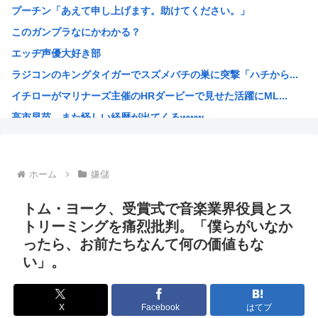
プーチン「あえて申し上げます。助けてください。」
【くら寿司】アイドル「閉店間際、ネタの量バグ」←こんなこ...
このガンプラなにかわかる？
【画像】SOD女子社員の休日デート、撮られるｗｗｗ
エッヂ声優大好き部
中国「大洪水！」三峡ダム「9門開放！（全力放流」中国都市...
ラジコンのキングタイガーでスズメバチの巣に突撃「ハチから...
高市総理「物価上昇を上回る賃上げを日本に定着させる」 →...
イチローがマリナーズ主催のHRダービーで見せた活躍にML...
38歳格闘家さん「批判覚悟で言います。10代の彼女と結婚...
高市早苗、また怪しい経歴が出てくるwww
光速、遅すぎる
子供にはロボットアニメ以外禁止にするわ
【画像】キオクシア声優・羊宮妃那ちゃん今日も信用できるw...
ホーム
嫌儲
デスノートの魅上照がめっちゃ好きなんだが
韓国人「最近の日本アニメ業界の勢力図を変えたと言われる作...
トム・ヨーク、受賞式で音楽業界役員とス
靖国神社、自衛官以外の軍服を禁止「コスプレは英霊を侮辱」
トリーミングを痛烈批判。「僕らがいなか
ったら、お前たちなんて何の価値もな
エ口漫画描いたんだけどpixivで誰も見ない
い」。
AI扱いされた絵師、筆を折る
ダンジョン飯のキャラいい子ばっかりでほんとに癒される
X
Facebook
はてブ
【朗報】 韓国人「Jリーグのこの監督、経歴がおかしい」