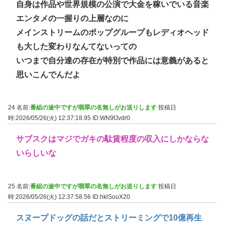
自身は作品や世界規模の公演で大金を稼いでいる音楽
エンタメの一握りの上層なのに
メインストリームのポップグループもレディオヘッド
も大した変わりなんてないっての
いつまで自分達の存在が特別で作品には意義があると
思いこんでんだよ
24 名前:
番組の途中ですが翡翠の名無しがお送りします
投稿日
時:2026/05/26(火) 12:37:18.95
ID:WN9fJvdr0
サブスクはマジでガキの駄賃程度の収入にしかならな
いらしいな
25 名前:
番組の途中ですが翡翠の名無しがお送りします
投稿日
時:2026/05/26(火) 12:37:58.56
ID:hklSouX20
スヌープドッグの話だとストリーミングで10億再生