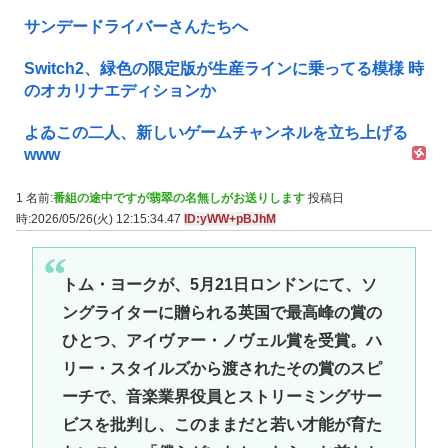
サンデードライバーさんたちへ
Switch2、緑色の限定版が生産ラインに乗ってる模様 時
のオカリナエディションか
よゐこの二人、新しいゲームチャンネルを立ち上げる
www
1 名前:
番組の途中ですが翡翠の名無しがお送りします
投稿日
時:2026/05/26(火) 12:15:34.47
ID:yWW+pBJhM
トム・ヨークが、5月21日ロンドンにて、ソ
ングライターに贈られる英国で最高峰の賞の
ひとつ、アイヴァー・ノヴェル賞を受賞。ハ
リー・スタイルズから渡されたその賞のスピ
ーチで、音楽業界役員とストリーミングサー
ビスを批判し、このままだと若い才能が育た