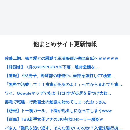
他まとめサイト更新情報
佐藤二朗、橋本愛との騒動で主演映画が完全白紙へｗｗｗｗｗ
【韓国株】 7月のKOSPI 28.9％下落…通貨危機を...
【速報】 中2男子、野球部の練習中に頭部を強打しCT検査...
「無料で治療して！！虫歯があるのよ！」ってからまれてた歯...
ワイ、GoogleマップであまりにΗすぎる所を見つけ大歓...
無職で宅建、行政書士の勉強を始めてしまったおっさん
【悲報】トー横ガール、下着が丸出しになってしまうwww
【画像】TBS若手女子アナのJK時代のセーラー服姿ｗ
パさん「難民を追い返す。そんな国でいいのか？入管法強行抗...