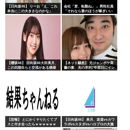
【日向坂46】 りーお「え、これ
会社「君、転勤ね」→ 男性社員
本当にこの大きさなのかな」
「それなら妻のほうが稼ぎいい
【藤嶌果歩 1st写真集】
んで辞めます」⇒ 結果・・・
【櫻坂46】 日向坂46大田美月、
【ネット騒然】 元ジャンポケ斉
この四期生らと交流がある模様
藤の妻、夫の求刑7年翌日にイン
スタ更新！その内容がガチでヤ
バすぎる…
【悲報】 とにかくヤりたくてブ
【日向坂46】 来月、坂道vsカワ
スと付き合ったらｗｗｗｗｗｗ
ラボvsスタダvsハロプロの大激
ｗｗｗｗｗｗｗｗｗ
戦