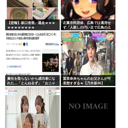
【悲報】坂口杏里、逃走ｗｗｗ
左翼市民団体、広島では通用せ
ｗｗｗｗｗｗｗｗ
ず「人殺しの汚い足で広島の土
を踏むな！」→広島県民「お前
らの方が汚いんじゃ！」「ワシ
らが広島県民じゃ」
責任を取らないから成功者にな
冨里奈央ちゃんのお父さんが可
れた…「とんねるず」「おニャ
哀想すぎるｗ【乃木坂46】
ン子」「AKB」とヒットを出し
続けた秋元康の哲学！！！