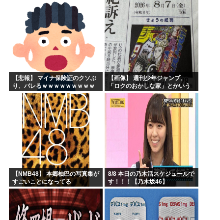
【悲報】 マイナ保険証のクソぶ
【画像】 週刊少年ジャンプ、
り、バレるｗｗｗｗｗｗｗｗｗ
「ロクのおかしな家」とかいう
微妙な漫画を巻頭カラーにした
せいで100万部切る
【NMB48】 本郷柚巴の写真集が
8/8 本日の乃木活スケジュールで
すごいことになってる
す！！！【乃木坂46】