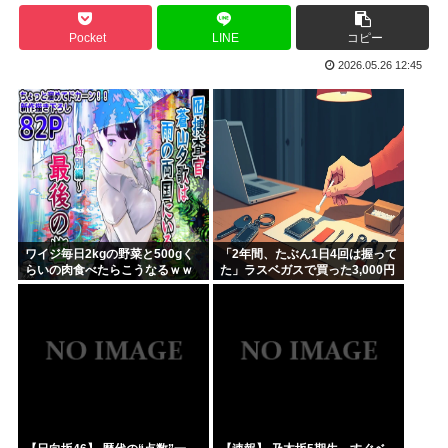
さもしい熊本県民「食事、ベッド、エアコン」を政府に切望。
Pocket
LINE
コピー
韓国がサッカーの審判を買収したのはガチだった！ 審判を性...
2026.05.26 12:45
【緊急速報】信用声優の羊宮妃那さん…
靖国神社、軍服コスプレでの参拝を禁止へ
【高市】トランプ「イランが核入手したら2分でイタリア滅亡...
ハンターハンター今何やってるかわからないWWW
ワイジ毎日2kgの野菜と500gく
「2年間、たぶん1日4回は握って
らいの肉食べたらこうなるｗｗ
た」ラスベガスで買った3,000円
ｗ
のキーホルダーを調べたら