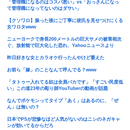
「管理職になるのはコスパ悪い」vs「おっさんになっ
て管理職になってないのはダサい」
【クソワロ】振った後にご丁寧に彼氏を見せつけにくる
女ワロタwww
ニューヨークで身長200メートルの巨大サメの被害相次
ぐ、放射能で巨大化した恐れ、Yahooニュースより
昨日好きな女とカラオケ行ったんやけど萎えた
お前ら「嫁」のことなんて呼んでる？www
「タトゥー入れてる奴は全員バカです」「すごい民度低
い」この道23年の彫り師YouTuberの動画が話題
なんでポケモンってタイプ「あく」はあるのに、「ぜ
ん」は無いの？
日本でPSが悲惨なほど人気がないのはニシのネガキャ
ンが効いてるからだろ