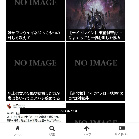
誰かワンウェイネジってやつの
【ナイトレイン】 装備付帯おご
外し方教えて
りまくっても一切お返しや協力
する気がないプレイヤーいるけ
ど…
年上の女と交際や結婚した方が
【超悲報】 ”イカ”フロー状態”タ
実は良いってことバレ始めてる
コ”は対象外
よな
SPONSOR
ホーム
検索
トップ
サイドバー