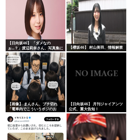
【日向坂46】 「ダメなの
【櫻坂46】 村山美羽、情報解禁
ぉ...？」渡辺莉奈さん、写真集に
興味津々
【画像】 まんさん、ブチ切れ
【日向坂46】 月刊ジャイアンツ
「電車内でこういうポジのお
公式、重大告知！
じ、ガチでイラネ」→