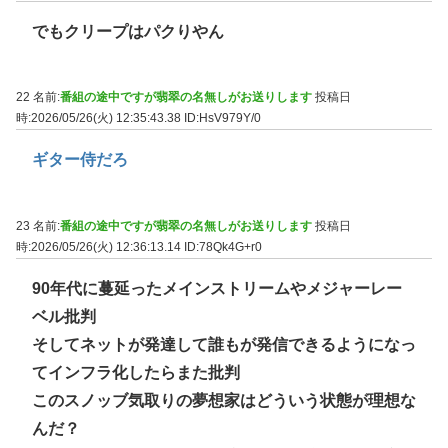
でもクリープはパクりやん
22 名前:
番組の途中ですが翡翠の名無しがお送りします
投稿日
時:2026/05/26(火) 12:35:43.38
ID:HsV979Y/0
ギター侍だろ
23 名前:
番組の途中ですが翡翠の名無しがお送りします
投稿日
時:2026/05/26(火) 12:36:13.14
ID:78Qk4G+r0
90年代に蔓延ったメインストリームやメジャーレー
ベル批判
そしてネットが発達して誰もが発信できるようになっ
てインフラ化したらまた批判
このスノッブ気取りの夢想家はどういう状態が理想な
んだ？