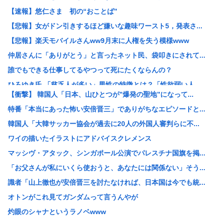
【速報】悠仁さま 初の“おことば”
【悲報】女がドン引きするほど嫌いな趣味ワースト5，発表さ...
【悲報】楽天モバイルさんww9月末に人権を失う模様www
仲居さんに「ありがとう」と言ったネット民、袋叩きにされて...
誰でもできる仕事してるやつって死にたくならんの？
ひろゆき氏 「貧乏人が多い」男性の特徴とは？「性欲弱い人...
【衝撃】 韓国人「日本、山ひとつが”爆発の聖地”になって...
【悲報】17歳で無期懲役になった奴のご尊顔、ガチで怖い
特番「本当にあった怖い安倍晋三」でありがちなエピソードと...
【セール】牛丼！松屋の牛めし、豚めし、カレー、うなぎ、と...
韓国人「大韓サッカー協会が過去に20人の外国人審判らに不...
【画像】快活CLUB、快活カレーを注文したのに快活カレー...
ワイの描いたイラストにアドバイスクレメンス
み い ちゃん枠審判員、大誤審の試合後涙ぐみながら謝罪
マッシヴ・アタック、シンガポール公演でパレスチナ国旗を掲...
39独身女性ってもう人生詰んでんか？
「お父さんが私にいくら使おうと、あなたには関係ない」そう...
【衝撃映像】インドの暴走族、レベチwww怖すぎる…
識者「山上徹也が安倍晋三を討たなければ、日本国は今でも統...
これどういうこと？池袋暴走事故の捜査陣営、飯塚幸三受刑者...
オトンがこれ見てガンダムって言うんやが
【悲報】 中国、橋の欄干が強風一発で粉々に 鉄筋ゼロ 当...
灼眼のシャナというラノベwww
【画像】Hすぎるヒッチハイカー、見つかる