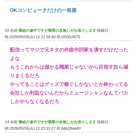
OKコンピュータだけの一発屋
10 名前:
番組の途中ですが翡翠の名無しがお送りします
投稿日
時:2026/05/26(火) 12:21:56.80
ID:c0V6U/670
配信ってマジで元ネタの作曲作詞家を潰すだけだった
よな
もうこれからは儲かる職業じゃないから目指す奴ら減
りまくるだろ
やってることはグッズで稼ぐしかないとか終わってる
会社しか利益ないんだからミュージシャンなんてバカ
しかやらなくなるだろ
14 名前:
番組の途中ですが翡翠の名無しがお送りします
投稿日
時:2026/05/26(火) 12:25:33.27
ID:jMpQ9akd0