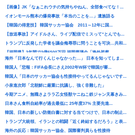
【画像】JK「なぁこれウチの気持ちやねん、全部食べてな！...
イオンモール熊本の爆発事故「本当のことを…」遺族語る
【韓国の得意技】 韓国サッカー協会 2011～12年に国...
【放送事故】アイドルさん、ライブ配信でミスって“とんでも...
トランプに反発した学者を議会侮辱罪に問うことを可決…共和...
【福岡県】3年間で2億6500万円 福岡県議会「海外視察...
海外「日本なんて行くんじゃなかった…」 日本を知ってしま...
外国人留学生「また月給24万円、あんなに働いたのに…」ワ...
韓国人「悲報：FIFA会長にさえ2002年W杯で韓国が審...
【朗報】熊本地震、ついに激甚災害指定！復旧費用は国が持つ...
韓国人「日本のサッカー協会も性接待やってるんじゃないです...
ジャンポケ斉藤の被害女性「バウムクーヘン売ったりTikT...
小泉進次郎「北朝鮮に厳重に抗議し、強く非難した」
【朗報】高市コイン、ホクホクし始めるwww
今期アニメ、無職さよララ乙女怪獣ヤニねこ鉄ジャン天幕きみ...
【衝撃】移民ベトナム女さん達の宅飲み、ガチでレベチwww
日本さん食料自給率が過去最低に 25年度37% 主要先進...
【悲報】日本円さん、「日米協調介入」すら無効化してしまう...
韓国、日本の新しい防衛白書に対する当てつけで、日本の制止...
【朗報】中居正広さん、熊本で再び「ひそかに被災地支援」か...
トランプ大統領、イランとの戦闘「近く終結するだろう」と表...
スクーターの高校生ら2人が死傷、衝突した車の運転手を逮捕
海外の反応：韓国サッカー協会、国際審判員らを性接待
「あきれてモノが言えない」「国を維持できるの？」外国人の...