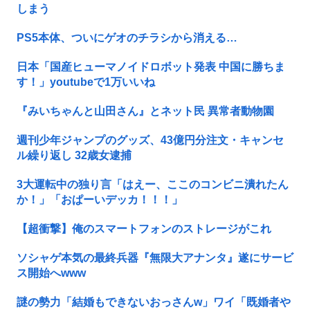
しまう
PS5本体、ついにゲオのチラシから消える…
日本「国産ヒューマノイドロボット発表 中国に勝ちま
す！」youtubeで1万いいね
『みいちゃんと山田さん』とネット民 異常者動物園
週刊少年ジャンプのグッズ、43億円分注文・キャンセ
ル繰り返し 32歳女逮捕
3大運転中の独り言「はえー、ここのコンビニ潰れたん
か！」「おぱーいデッカ！！！」
【超衝撃】俺のスマートフォンのストレージがこれ
ソシャゲ本気の最終兵器『無限大アナンタ』遂にサービ
ス開始へwww
謎の勢力「結婚もできないおっさんw」ワイ「既婚者や