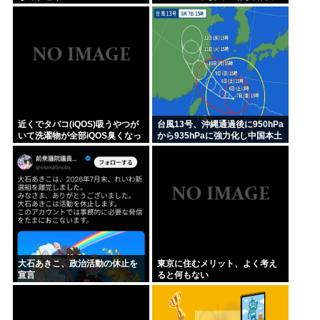
にタバコを吸う←あのさあ！
近くでタバコ(iQOS)吸うやつが
台風13号、沖縄通過後に950hPa
いて洗濯物が全部iQOS臭くなっ
から935hPaに強力化し中国本土
た
へwww
大石あきこ、政治活動の休止を
東京に住むメリット、よく考え
宣言
ると何もない