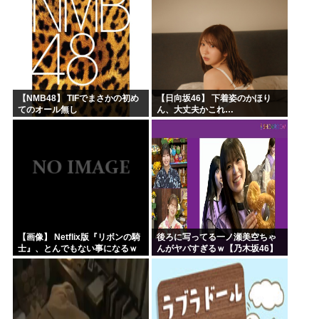
スがコチラ → ………
き取らなきゃいけないんだ...
【NMB48】 TIFでまさかの初め
【日向坂46】 下着姿のかほり
てのオール無し
ん、大丈夫かこれ…
【画像】 Netflix版『リボンの騎
後ろに写ってる一ノ瀬美空ちゃ
士』、とんでもない事になるｗ
んがヤバすぎるｗ【乃木坂46】
ｗｗｗｗ