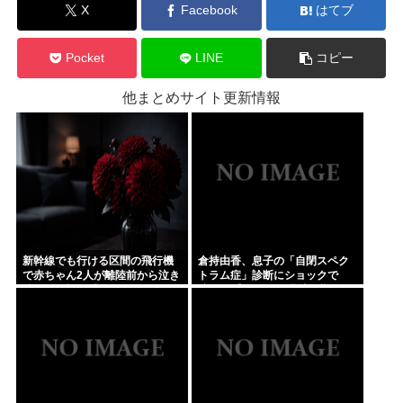
X
Facebook
はてブ
Pocket
LINE
コピー
他まとめサイト更新情報
新幹線でも行ける区間の飛行機
倉持由香、息子の「自閉スペク
で赤ちゃん2人が離陸前から泣き
トラム症」診断にショックで
続け、両親は「あはは〜困っち
涙… 見逃していた乳幼児期のサ
ゃうね〜」とへらへらしてた。
インとは