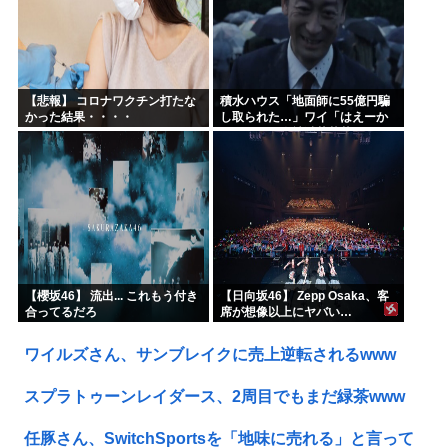
【悲報】 コロナワクチン打たな
積水ハウス「地面師に55億円騙
かった結果・・・・
し取られた…」ワイ「はえーか
わいそう…会社滅茶苦茶やろな
ぁ」→
【櫻坂46】 流出... これもう付き
【日向坂46】 Zepp Osaka、客
合ってるだろ
席が想像以上にヤバい…
ワイルズさん、サンブレイクに売上逆転されるwww
スプラトゥーンレイダース、2周目でもまだ緑茶www
任豚さん、SwitchSportsを「地味に売れる」と言って