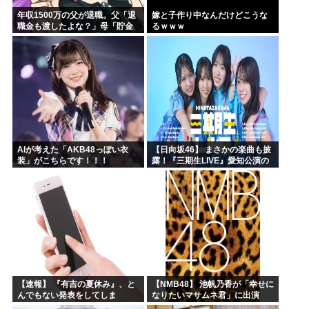
年収1500万の父が退職。父「退
嫁と子作り中なんだけどこうな
職金も渡したよな？」母「貯金
るｗｗｗ
なんてないよー」父「全部なく
なったの！？」→予想外の返事
に家族騒然となり…
AIが考えた「AKB48っぽい衣
【日向坂46】 まさかの楽曲も披
装」がこちらです！！！
露！『三期生LIVE』愛知公演の
レポがこちら
【速報】 『有吉の夏休み』、と
【NMB48】 池帆乃香が「幸せに
んでもない発表をしてしま
なりたいマサムネ君」に出演
う！！！！！