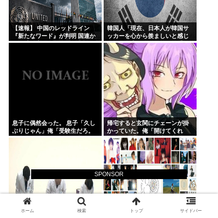
【速報】 中国のレッドライン
韓国人「現在、日本人が韓国サ
『新たなワード』が判明 国連か
ッカーを心から羨ましいと感じ
らも消し去ろうとする
ている理由がこちら…」→「こ
れは同意する…（ブルブル」＝
韓国の反応
息子に偶然会った。 息子「久し
帰宅すると玄関にチェーンが掛
ぶりじゃん」俺「受験生だろ。
かっていた。俺「開けてくれ
遊んでてもいいのか？」息子
よ…」嫁「自分で理由を考え
「いや、春からニートだしw」俺
て」→閉め出された俺に娘が放
「大学は？」息子「母さん...
った一言が…
SPONSOR
ホーム
検索
トップ
サイドバー