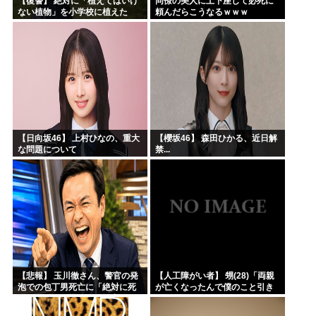
【復讐】 絶対に「植えてはいけ
同僚の美人に土下座して必死に
ない植物」を小学校に植えた
頼んだらこうなるｗｗｗ
→20年経って見に行くと…
「！？」衝撃の光景が・・・
【日向坂46】 上村ひなの、重大
【櫻坂46】 森田ひかる、近日解
な問題について
禁...
【悲報】 玉川徹さん、警官の発
【人工障がい者】 甥(28)「両親
泡での包丁男死亡に「絶対に死
が亡くなったんで僕のこと引き
刑にならない罪なのに警察が死
取ってほしいんですけど！」な
刑にした！」 → 元警官のマジレ
んでいい年したヒキニートを引