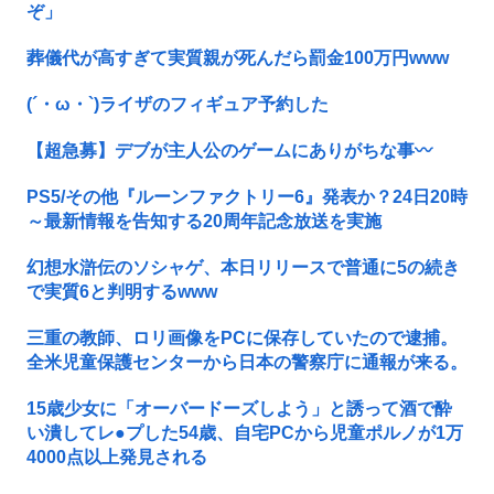
ぞ」
葬儀代が高すぎて実質親が死んだら罰金100万円www
(´・ω・`)ライザのフィギュア予約した
【超急募】デブが主人公のゲームにありがちな事〰
PS5/その他『ルーンファクトリー6』発表か？24日20時
～最新情報を告知する20周年記念放送を実施
幻想水滸伝のソシャゲ、本日リリースで普通に5の続き
で実質6と判明するwww
三重の教師、ロリ画像をPCに保存していたので逮捕。
全米児童保護センターから日本の警察庁に通報が来る。
15歳少女に「オーバードーズしよう」と誘って酒で酔
い潰してレ●プした54歳、自宅PCから児童ポルノが1万
4000点以上発見される