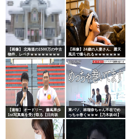
【画像】 北海道の1500万の中古
【画像】24歳の人妻さん、露天
物件、レベチｗｗｗｗｗｗｗｗ
風呂で撮られるｗｗｗｗｗｗｗ
ｗｗｗｗｗｗｗｗｗｗｗｗ
ｗｗｗｗｗｗｗｗｗｗ
【速報】 オードリー、藤嶌果歩
東パソ、林瑠奈ちゃん不在でめ
1st写真集を受け取る【日向坂
っちゃ巻くｗｗｗ【乃木坂46】
46】