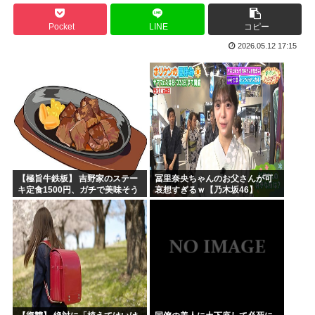
高市早苗政権「円安ホクホクゥ！財政健全化は目指さない！で...
Pocket
LINE
コピー
クウラ「…着床したな」 悟空「 」
2026.05.12 17:15
トランプ「結局のところ(次期大統領選で)私たちはJ.D....
韓国人「悲報：サッカー協会の審判への性接待が事実の場合、...
「おっさんの自堕落な生活を美少女にやらせるアニメ」、増え...
韓国、サッカーW杯予選で審判を性接待して買収していたこと...
【極旨牛鉄板】 吉野家のステー
冨里奈央ちゃんのお父さんが可
キ定食1500円、ガチで美味そう
哀想すぎるｗ【乃木坂46】
ｗｗｗ