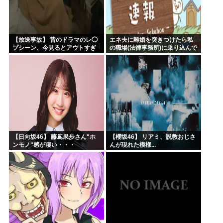
【放送事故】 昔のドラマのレ◯
エネ夫に離婚を突きつけたら私
プシーン、今見るとアウトすぎ
の職場(法律事務所)に乗り込んで
る・・・
きた 堂々と「離婚の法律相談で
す。母の薦めでこちらに参りま
した」と言っているが、...
【日向坂46】 藤嶌果歩さん"ホ
【櫻坂46】 リアミ、説教おじさ
ンモノ"感が凄い・・・
んが現れた模様...