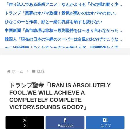
「作り込んである高尚アニメ」なんかよりも「心の揺れ動く少...
【悲報】リュウジ氏、冷やし中華は「ダルい料理トップ10に...
トランプ「悪夢のオバマ政権！景気が悪いのはオバマのせい」
【悲報】ショートスリーパー堀さん、対面で高須幹弥にキレる
ひなこのーと作者、顔と一緒に乳首を晒すも抜けない
経済大国の日本、世界に売るものがなさすぎて史上初めて韓国...
中国新聞「高市総理は非核三原則堅持をはっきり言わなかった...
55歳・大久保佳代子“現在の性欲”について衝撃告白 「休...
韓国人「現在の日本の沖縄のスーパーは台風のおかげでこうな...
【原爆の日】サヨク「スピーチする人が全員この防弾ガラスな...
ぺこぱ松蔭寺「みんな右とか左とか拘りすぎ。思想関係なく応...
韓国「返せない借金は整理します」→延滞者、なぜか増え続け...
ワイ、男版ヤニねこやけど
【画像】週刊少年ジャンプ、「ロクのおかしな家」とかいう微...
ホーム
嫌儲
菅直人元総理、再評価されるwww
【正論】中国政府「日本は原爆の被害者面を辞め、原爆が落と...
トランプ聖帝「IRAN IS ABSOLUTELY
拷問官「ヤニネコのキャラで抜け」
FOOL.WE WILL ACHIEVE A
COMPLETELY COMPLETE
韓国人「どうやら五輪サッカー日韓戦でも審判の接待があった...
VICTORY.SOUNDS GOOD?」
ちいかわ見に来たよ?
ホロライブのVtuber、劇場版メイドインアビスの主題歌...
X
Facebook
はてブ
海外「日本なんて行くんじゃなかった…」 日本を知ってしま...