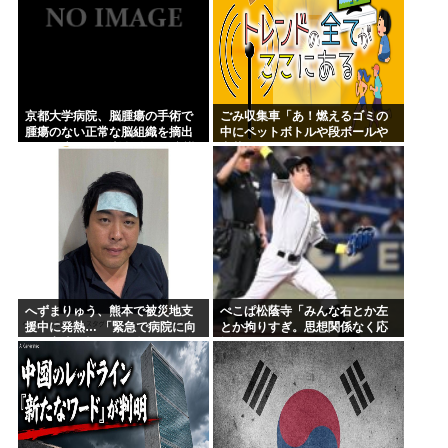
京都大学病院、脳腫瘍の手術で
ごみ収集車「あ！燃えるゴミの
腫瘍のない正常な脳組織を摘出
中にペットボトルや段ボールや
する医療ミス 脳幹損傷で、意識
中華鍋やドラム缶やテレビが入
はあるが自発呼吸が確認できな
ってる！」
い重篤状態
へずまりゅう、熊本で被災地支
ぺこぱ松蔭寺「みんな右とか左
援中に発熱… 「緊急で病院に向
とか拘りすぎ。思想関係なく応
かい点滴を打ったら楽に」 回復
援しようよ」
を報告