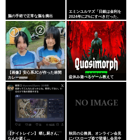
エミンユルマズ「日銀は金利を
脳の手術で正常な脳を摘出
2024年に2%にすべきだった、
2%で景気が悪くなるなら生産性
が低い利益が出せない企業、潰
れろ
【画像】安心系JCが作った林間
盆休み遊べるゲーム教えて
カレーwww
【ナイトレイン】 晒し厨さん、
秋田の公務員、オンライン会見
なんか逝く…
にバスローブ姿で登場し会見中