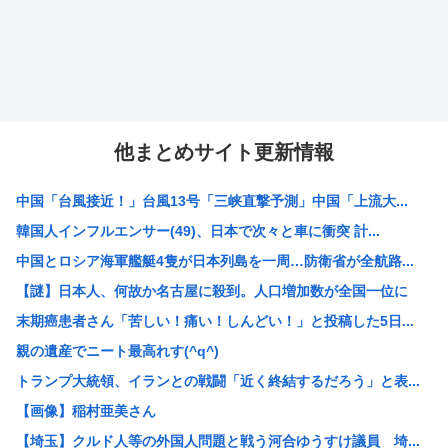
他まとめサイト更新情報
中国「台風接近！」台風13号「三峡直撃予測」中国「上流大...
韓国人インフルエンサー(49)、日本で次々と車に衝突 計...
中国とロシア海軍艦艇4隻が日本列島を一周…防衛省が全航路...
【謎】日本人、何故か名古屋に殺到。人口増加数が全国一位に
末期癌患者さん「苦しい！痛い！しんどい！」と投稿した5日...
親の遺産でニート最高れす(^q^)
トランプ大統領、イランとの戦闘「近く終結するだろう」と表...
【画像】稲村亜美さん
【埼玉】クルド人等の外国人問題と戦う河合ゆうすけ議員 埼...