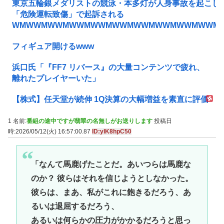
東京五輪銀メダリストの競泳・本多灯が人身事故を起こし
「危険運転致傷」で起訴される
WMWWMWWMWWMWWMWWMWWMWWMWWMWWM
フィギュア開けるwww
浜口氏「『FF7 リバース』の大量コンテンツで疲れ、
離れたプレイヤーいた」
【株式】任天堂が続伸 1Q決算の大幅増益を素直に評価
1 名前:
番組の途中ですが翡翠の名無しがお送りします
投稿日
時:2026/05/12(火) 16:57:00.87
ID:ylK8hpC50
「なんて馬鹿げたことだ。あいつらは馬鹿な
のか？ 彼らはそれを信じようとしなかった。
彼らは、まあ、私がこれに飽きるだろう、あ
るいは退屈するだろう、
あるいは何らかの圧力がかかるだろうと思っ