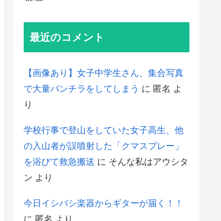
最近のコメント
【画像あり】女子中学生さん、集合写真
で大量パンチラをしてしまう
に
匿名
よ
り
学校行事で登山をしていた女子高生、他
の入山者が誤噴射した「クマスプレー」
を浴びて救急搬送
に
そんな私はアウシタ
ン
より
今日イシバシ楽器からギターが届く！！
に
匿名
より