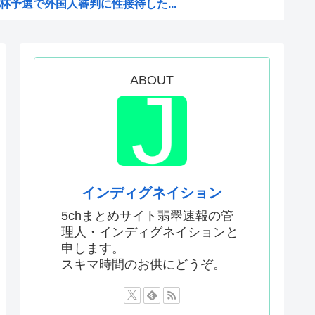
予選で外国人審判に性接待した...
敵のスパイだったキャラ」 何...
明ツイートから1週間沈黙www
僚、左遷されるwww
ABOUT
なったんやが
ないエ口グッズにされてしまい...
ドラッグストアがないので韓国...
声」←これ正論すぎるよな
インディグネイション
キュアが前年比大幅減少
5chまとめサイト翡翠速報の管
理人・インディグネイションと
申します。
は北朝鮮の金正恩と比較され完...
スキマ時間のお供にどうぞ。
か…なんやこれ、デスノート？...
「なんだこれ」と通報した密...