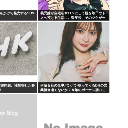
をかけて発売するSUV
義兄嫁が自宅をサロンにして姪を毎日ウト
メへ預ける生活に。数年後、そのツケが一
気に回ってきて…
被害問題、性加害した番
伊藤百花の仕事バンバン取ってくるDHの営
！
業担当凄くないか？今年のボーナス凄いこ
とになりそう！！【AKB48いともも】