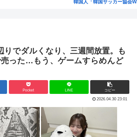
韓国人「韓国サッカー協会W杯
「味方のふりをしてたが、実は
「3...
みいちゃん作者、お気持ち表
意思...
高市総書記に逆らった財務官
入っ...
ヒロアカ見たらまじで好きに
辺りでダルくなり、三週間放置。も
【画像】カノカリ女、とんでも
で売った…もう、ゲームすらめんど
わっ...
韓国人「日本には韓国みたいな
りま...
宮崎駿「声優は娼婦のような
いた...
なんかおもろい漫画ない?
Pocket
LINE
コピー
バンダイナムコ決算、プリ
2026.04.30 23:01
賛...
財務省のエース、左遷
転生...
韓国人「地震で高市早苗ちゃん
高...
山本五十六「明日は真珠湾攻撃
【2019年】 重機の作業員が