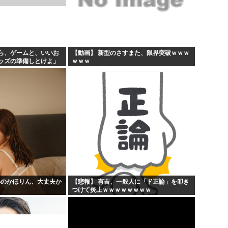
ら、ゲームと、いいお
【動画】 新型のさすまた、限界突破ｗｗｗ
ッズの準備しとけよ」
ｗｗｗ
ボケ」兄嫁「キィィィ
あ…」
姿のかほりん、大丈夫か
【悲報】 有吉、一般人に「ド正論」を叩き
つけて炎上ｗｗｗｗｗｗｗｗ