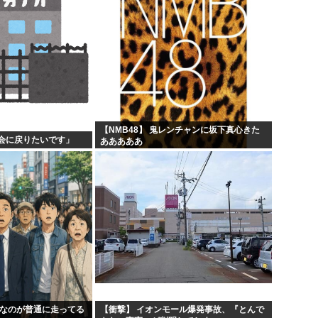
【NMB48】 鬼レンチャンに坂下真心きた
会に戻りたいです」
あああああ
んなのが普通に走ってる
【衝撃】 イオンモール爆発事故、『とんで