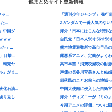
他まとめサイト更新情報
...
「週刊少年ジャンプ」 発行部
...
Zガンダムで一番人気のない
国ダ...
海外「日本にはこんな特殊な標
ｗｗｗ
自民党「日本人56す56す56す
」...
熊本地震避難所で高市早苗の
目撃...
露悪系アニメ、定義がよくわ
売ヤ...
高市早苗「消費税減税の財源
がま...
声優の長谷川育美さんと結婚
部落民のことお前らの地域っ
石油...
中国大使館に侵入した自衛官（
返し...
海外「ディズニーがゴミのよう
今期アニメの評価、ついに固