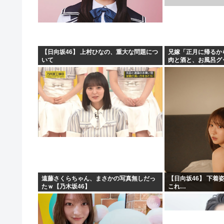
【日向坂46】 上村ひなの、重大な問題につ
兄嫁「正月に帰るか
いて
肉と酒と、お風呂グ
寝起きの私「知るか
ィー！！！！」私「
遠藤さくらちゃん、まさかの写真無しだっ
【日向坂46】 下着
たｗ【乃木坂46】
これ…