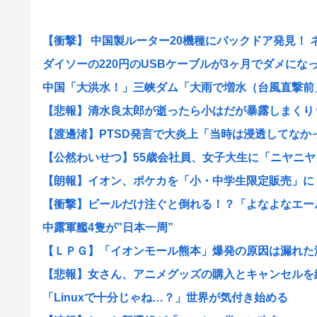
【衝撃】 中国製ルーター20機種にバックドア発見！ ネッ
ダイソーの220円のUSBケーブルが3ヶ月でダメになった
中国「大洪水！」三峡ダム「大雨で増水（台風直撃前」中
【悲報】清水良太郎が逝ったら小はだが暴露しまくり
【渡邊渚】PTSD発言で大炎上「当時は浸透してなかった
【公然わいせつ】55歳会社員、女子大生に「ニヤニヤ」
【朗報】イオン、ポケカを「小・中学生限定販売」に 転
【衝撃】ビールだけ注ぐと倒れる！？「よなよなエール」
中露軍艦4隻が”日本一周”
【ＬＰＧ】「イオンモール熊本」爆発の原因は漏れた液化
【悲報】女さん、アニメグッズの購入とキャンセルを繰り
「Linuxで十分じゃね…？」世界が気付き始める