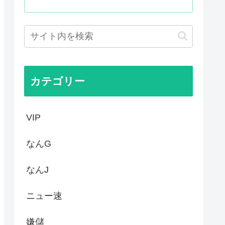
ジ4はどうなったの？
コ娘にして黒人差別を描いた社...
ンタル事業 複数の維新候補が...
国からパクっているものがこち...
カテゴリー
VIP
なんG
なんJ
ニュー速
嫌儲