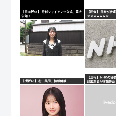
【日向坂46】 月刊ジャイアンツ公式、重大
【画像】 日産が社運
告知！
ｗｗｗｗｗｗｗ
【速報】 NHKの性
【櫻坂46】 村山美羽、情報解禁
組出演者が衝撃告白