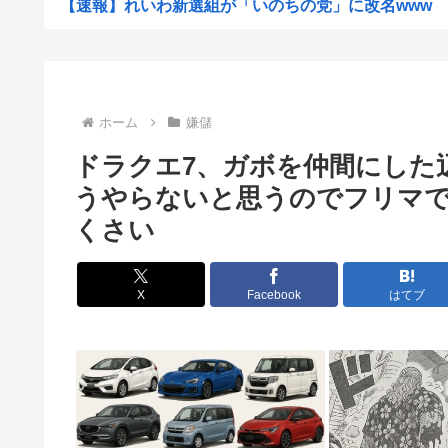
【速報】れいわ新選組が「いのちの党」に改名www
ヨーロッパが中国製メガソーラーを締め出しｗｗｗ
【驚愕】仙台育英初の女子部員・星よつは、須江監督から
【悲報】侍戦士、井端を酷評「競馬の話以外は会話がなく
ホーム
嫌儲
【画像】お姉ちゃん（21）高校生の弟と一緒にお風呂に
ドラクエ7、ガボを仲間にした
ウクライナ、ついに力尽きる
うやらないと思うのでフリマ
韓国人の対日好感度が過去最高に、「ノージャパン」は終
くさい
高市洋一「アメリカで経済学を学んだ。MMT信者じゃあ
【衝撃】「え、これカバー曲だったの！？」って知って驚
X
Facebook
はてブ
中国Zbtlink製ルーター20機種にバックドア見つかる...
【悲報】ディズニーのおいなり巻（600円）、卑猥すぎて
【驚愕】名作『無職転生』凄い事に気付いたwww『無職
セカンドサマーウイカ、AVになってしまう…「このAV最
ワイの株式口座 爆損で逝く