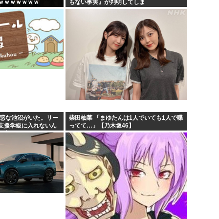
ｗｗｗｗｗｗｗ
もない事実』が判明してしま
う・・・・・・
迷惑な池沼がいた。リー
柴田柚菜 「まゆたんは1人でいても1人で喋
支援学級に入れないん
ってて…」【乃木坂46】
の高い低いと同じで、
...