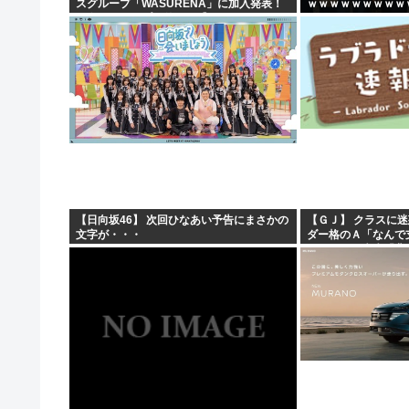
スグループ「WASURENA」に加入発表！
ｗｗｗｗｗｗｗｗｗ
現在のグループと兼任へ【元AKB48ゆかる
ん・まりやぎ】
【日向坂46】 次回ひなあい予告にまさかの
【ＧＪ】 クラスに
文字が・・・
ダー格のＡ「なんで
ですか？」先生「背
これも個性なの！差別は