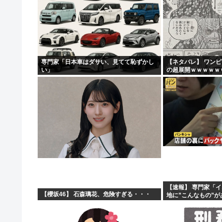
海行ってきたで
中国企業Zbtlink製のルーター20機種にバックドア…...
実は女に勘違いされている男のオ●ニー挙げてけ
【悲報】ヤニねこ、BPOで問題視されるwww
専門家「日本車はダサい、見てて恥ずかし
【ネタバレ】 ワン
い」
の超展開ｗｗｗｗｗ
ｗｗｗｗｗｗｗｗｗ
ｗｗｗｗｗｗｗｗｗｗｗ
【速報】 専門家「
【櫻坂46】 石森璃花、危険すぎる・・・
地に”こんなもの”