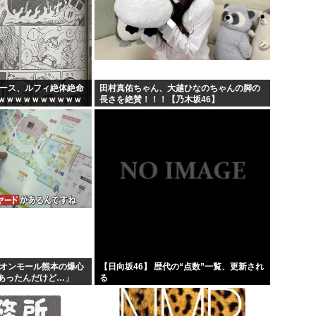
高市早苗の秘書のガンステー
アメリカ「ヤニねこは黒人をネ
維新県議、無許可で選挙カーレ
韓国人「現在、日本が密かに韓
ピース、ルフィ絶体絶命
田村真佑ちゃん、大越ひなのちゃんの脚の
ｗｗｗｗｗｗｗｗｗｗ
長さを絶賛！！！【乃木坂46】
ｗｗｗｗｗｗｗｗｗｗ
...
イオンモール熊本の爆心
【日向坂46】 歴代の“点数”一覧、更新され
があったんだけど…」
る