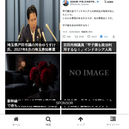
逮捕
埼玉県戸田市議の河合ゆうすけ
百田尚樹議員「甲子園を政治利
氏、2027年8月の埼玉県知事選
用するな！」インドネシア人高
への立候補を表明
校生の始球式に苦言www
新幹線でも行ける区間の飛行機
倉持由香、息子の「自閉スペク
SPONSOR
で赤ちゃん2人が離陸前から泣き
トラム症」診断にショックで
続け、両親は「あはは〜困っち
涙… 見逃していた乳幼児期のサ
ゃうね〜」とへらへらしてた。
インとは
ホーム
検索
トップ
サイドバー