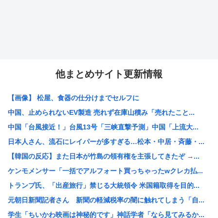
他まとめサイト更新情報
【画像】 松屋、食器の仕分けまでセルフに
中国、止められないEV製造 売れず在庫山積み「売れたこと...
中国「台風接近！」台風13号「三峡直撃予測」中国「上流大...
日本人さん、流石にレイパーが多すぎる…松本・中居・斉藤・...
【韓国の反応】また日本が竹島の領有権を主張してきたぞ →...
ケンモメンサー「一括でアルフォート買っちゃったwクレカ払...
トランプ氏、「出産旅行」禁じる大統領令 米国籍取得を目的...
元朝日新聞記者さん 新聞の軽減税率の闇に触れてしまう「自...
学生「ちいかわ映画は神秘的です」神話学者「なら見てみるか...