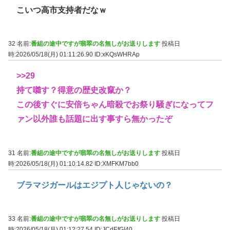
こいつ高市支持者だなｗ
32 名前:
番組の途中ですが翡翠の名無しがお送りします
投稿日
時:2026/05/18(月) 01:11:26.90
ID:xKQsWHRAp
>>29
持て囃す？得意の歴史改竄か？
この後すぐに安倍ちゃん暗殺でお祭り騒ぎになってフ
ァン以外誰も話題に出す事すら無かったぞ
31 名前:
番組の途中ですが翡翠の名無しがお送りします
投稿日
時:2026/05/18(月) 01:10:14.82
ID:XMFKM7bb0
ブラマジガールはエジプト人じゃないの？
33 名前:
番組の途中ですが翡翠の名無しがお送りします
投稿日
時:2026/05/18(月) 01:12:27.54
ID:JCdEfGI40