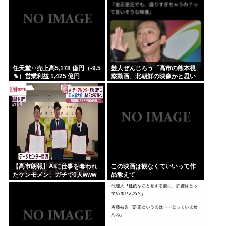
任天堂‥売上高5,178 億円（-9.5
芸人ぜんじろう「高市の熊本視
％）営業利益 1,425 億円
察動画、北朝鮮の映像かと思い
（+150.5 %）
ましたわ！金正恩でも、盛り過
ぎやろ！言いますよ！？」
【高市朗報】AIに仕事を奪われ
この映画は観なくていいって作
たケンモメン、ガチで0人www
品教えて