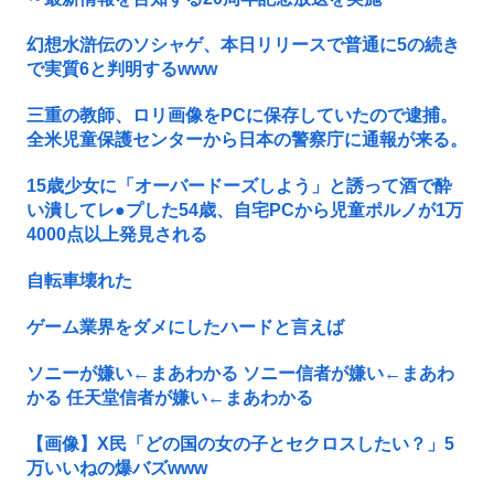
幻想水滸伝のソシャゲ、本日リリースで普通に5の続き
で実質6と判明するwww
三重の教師、ロリ画像をPCに保存していたので逮捕。
全米児童保護センターから日本の警察庁に通報が来る。
15歳少女に「オーバードーズしよう」と誘って酒で酔
い潰してレ●プした54歳、自宅PCから児童ポルノが1万
4000点以上発見される
自転車壊れた
ゲーム業界をダメにしたハードと言えば
ソニーが嫌い←まあわかる ソニー信者が嫌い←まあわ
かる 任天堂信者が嫌い←まあわかる
【画像】X民「どの国の女の子とセクロスしたい？」5
万いいねの爆バズwww