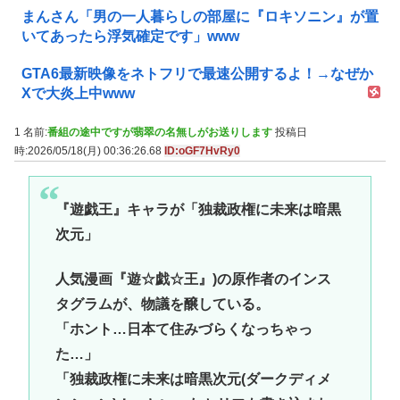
まんさん「男の一人暮らしの部屋に『ロキソニン』が置
いてあったら浮気確定です」www
GTA6最新映像をネトフリで最速公開するよ！→なぜか
Xで大炎上中www
1 名前:
番組の途中ですが翡翠の名無しがお送りします
投稿日
時:2026/05/18(月) 00:36:26.68
ID:oGF7HvRy0
『遊戯王』キャラが「独裁政権に未来は暗黒
次元」
人気漫画『遊☆戯☆王』)の原作者のインス
タグラムが、物議を醸している。
「ホント…日本て住みづらくなっちゃっ
た…」
「独裁政権に未来は暗黒次元(ダークディメ