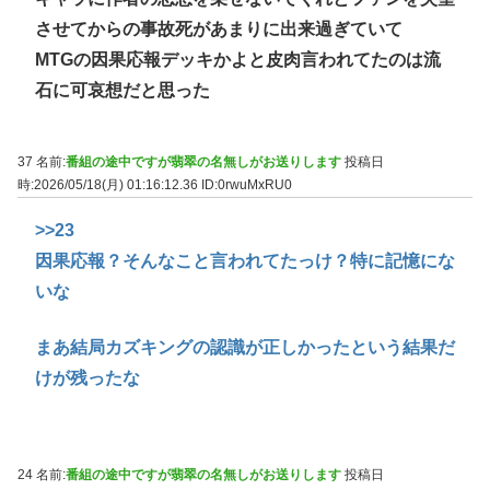
させてからの事故死があまりに出来過ぎていて
MTGの因果応報デッキかよと皮肉言われてたのは流
石に可哀想だと思った
37 名前:
番組の途中ですが翡翠の名無しがお送りします
投稿日
時:2026/05/18(月) 01:16:12.36
ID:0rwuMxRU0
>>23
因果応報？そんなこと言われてたっけ？特に記憶にな
いな
まあ結局カズキングの認識が正しかったという結果だ
けが残ったな
24 名前:
番組の途中ですが翡翠の名無しがお送りします
投稿日