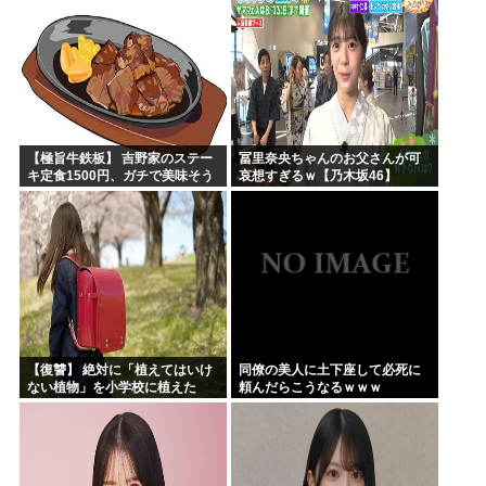
【極旨牛鉄板】 吉野家のステー
冨里奈央ちゃんのお父さんが可
キ定食1500円、ガチで美味そう
哀想すぎるｗ【乃木坂46】
ｗｗｗ
【復讐】 絶対に「植えてはいけ
同僚の美人に土下座して必死に
ない植物」を小学校に植えた
頼んだらこうなるｗｗｗ
→20年経って見に行くと…
「！？」衝撃の光景が・・・