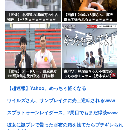
【画像】 北海道の1500万の中古
【画像】24歳の人妻さん、露天
物件、レベチｗｗｗｗｗｗｗｗ
風呂で撮られるｗｗｗｗｗｗｗ
ｗｗｗｗｗｗｗｗｗｗｗｗ
ｗｗｗｗｗｗｗｗｗｗ
【速報】 オードリー、藤嶌果歩
東パソ、林瑠奈ちゃん不在でめ
1st写真集を受け取る【日向坂
っちゃ巻くｗｗｗ【乃木坂46】
46】
【超速報】Yahoo、めっちゃ軽くなる
ワイルズさん、サンブレイクに売上逆転されるwww
スプラトゥーンレイダース、2周目でもまだ緑茶www
彼女に誕プレで貰った財布の箱を捨てたらブチギレられ