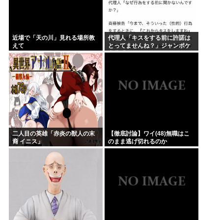
近場で「天の川」見れる場所教
代理人「キスをする前に許諾は
えて
とってませんね？」ジャンポケ
斎藤「今までこれからキスしま
すなんて宣言することなかった
ので」
二人目の英雄「赤炎の獣人の末
【徹底討論】ワイ(48)無職はこ
裔 イニス」
のまま逃げ切れるのか