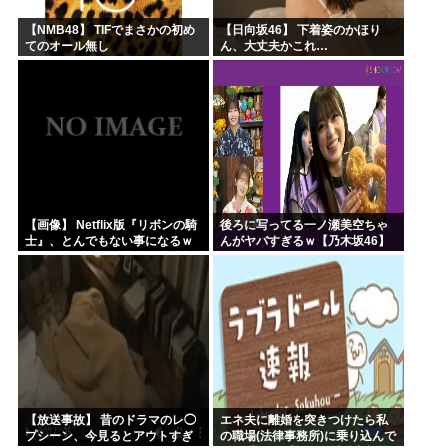
【NMB48】 TIFでまさかの初め
【日向坂46】 下着姿のかほり
てのオール無し
ん、大丈夫かこれ…
【画像】 Netflix版『リボンの騎
後ろに写ってる一ノ瀬美空ちゃ
士』、とんでもない事になるｗ
んがヤバすぎるｗ【乃木坂46】
ｗｗｗｗ
【放送事故】 昔のドラマのレ◯
エネ夫に離婚を突きつけたら私
プシーン、今見るとアウトすぎ
の職場(法律事務所)に乗り込んで