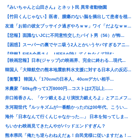
『みいちゃんと山田さん』とネット民 異常者動物園
【竹田くんじゃない】医者、腫瘍のない脳を摘出して患者を植...
友達「お前の彼女ブッサイク過ぎやろｗｗ」ワイ「だよなｗｗ...
【悲報】面識ないJCに不同意性交したバイト男（56）が怖...
【困惑】スーパーの裏でヤニ吸う2人とかいうヤバすぎるアニ...
【悲報】FIFA会長さん、UEFAが許してくれなくて詰む...
【映画悲報】日本(ジャップ)の映画界、完全に終わる…現代...
海賊王の左腕、死亡www
韓国人「大韓航空の熊本地震飲料水支援に対する日本人の反応...
【地震】東京、ドンっと揺れた地震は震度2
【衝撃】 韓国人「170cmの日本人、40cmデカい相手...
ショートスリーパー掘、いよいよもう本当に追い詰められる
米農家「60kg作って1万8000円…コストは2万以上…...
「小泉やめろ！」→市民らが横浜駅前で大絶叫www
井口裕香さん、「ケツ鍛えるより演技力鍛えろよ」とアニメフ...
【悲報】ニューバランスはダサい！onは時代遅れ！サロモン...
氷河期世代『ルッキズムが一番酷かったのは00年代、こうい...
【悲報】渡邊渚さん「私がPTSDと診断された当時、世間は...
海外「日本なんて行くんじゃなかった…」 日本を知ってしま...
【悲報】スーパーの裏でヤニ吸う2人とかいうヤバすぎるアニ...
ちいかわ映画見てきたんやがバッドエンドすぎん？
東京に住むメリット、よく考えると何もない
熊本県民「俺たち逆らわねえだぁ！自民党様に従いますだぁ！...
【画像】大谷真美子のJK時代、ガチで大変なことになるww...