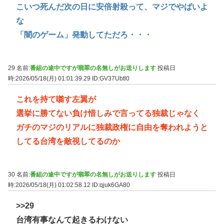
こいつ死んだ次の日に安倍射殺って、マジでやばいよ
な
「闇のゲーム」発動してただろ・・・
29 名前:
番組の途中ですが翡翠の名無しがお送りします
投稿日
時:2026/05/18(月) 01:01:39.29
ID:GV37Ubtl0
これを持て囃す左翼が
選挙に勝てない負け惜しみで言ってる独裁じゃなく
ガチのマジのリアルに独裁政権に自由を奪われようと
してる台湾を敵視してるのか
30 名前:
番組の途中ですが翡翠の名無しがお送りします
投稿日
時:2026/05/18(月) 01:02:58.12
ID:qjuk6GA80
>>29
台湾有事なんて起きるわけない