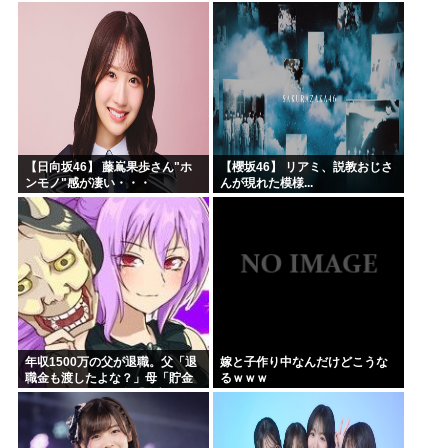
る・・・
きた 堂々と「離婚の法律相談で
す。母の薦めでこちらに参りま
した」と言っているが、...
【日向坂46】 藤嶌果歩さん"ホ
【櫻坂46】 リアミ、説教おじさ
ンモノ"感が凄い・・・
んが現れた模様...
年収1500万の父が退職。父「退
嫁と子作り中なんだけどこうな
職金も渡したよな？」母「貯金
るｗｗｗ
なんてないよー」父「全部なく
なったの！？」→予想外の返事
に家族騒然となり…