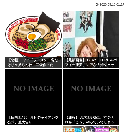
2026.05.18 01:17
ぺこぱ松蔭寺「みんな右とか左とか拘りすぎ。思想関係なく応...
ワイ、男版ヤニねこやけど
【画像】週刊少年ジャンプ、「ロクのおかしな家」とかいう微...
菅直人元総理、再評価されるwww
【正論】中国政府「日本は原爆の被害者面を辞め、原爆が落と...
拷問官「ヤニネコのキャラで抜け」
【悲報】 ワイ「ラーメン一袋だ
【最新画像】 GLAY・TERU＆パ
けじゃ足らんわ！二袋作った
フィー亜美、レアな夫婦ショッ
ろ！」→結果ｗｗｗ
トを公開してしまう！
【日向坂46】 月刊ジャイアンツ
【速報】 乃木坂5期生、すぐベ
公式、重大告知！
ロを「こう」やってシてしまう
ｗｗｗｗｗｗ