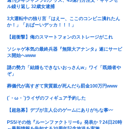
週刊少年ジャンプのグッズ、43億円分注文・キャンセ
ル繰り返し 32歳女逮捕
3大運転中の独り言「はえー、ここのコンビニ潰れたん
か！」「おぱーいデッカ！！！」
【超衝撃】俺のスマートフォンのストレージがこれ
ソシャゲ本気の最終兵器『無限大アナンタ』遂にサービ
ス開始へwww
謎の勢力「結婚もできないおっさんw」ワイ「既婚者や
ぞ」
葬儀代が高すぎて実質親が死んだら罰金100万円www
(´・ω・`)ライザのフィギュア予約した
【超急募】デブが主人公のゲームにありがちな事〰
PS5/その他『ルーンファクトリー6』発表か？24日20時
～最新情報を告知する20周年記念放送を実施