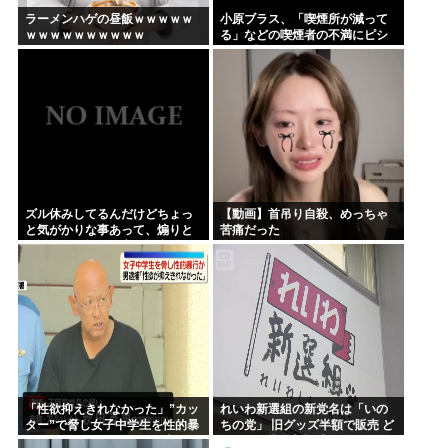
ラーメンハゲの昼飯ｗｗｗｗｗ
小原ブラス、「喫煙所が減って
ｗｗｗｗｗｗｗｗｗｗ
る」などの喫煙者の不満にピシ
ャリ 「じゃあやめれば？タバコ
なんて家でだけ吸ってればい
い」
ズル休みしてるんだけどちょっ
【動画】首吊り自殺、めっちゃ
と気がかりな事あって、煽りと
苦痛だった
か説教とか抜きに客観的意見く
れる人だけきてくれ
「性欲抑えきれなかった」”カッ
れいわ新選組の新党名は「いの
ター”で脅し女子中学生を性的暴
ちの党」 旧グッズ半額で販売 ど
行か 自称アルバイトの56歳男を
うなる秘書給与疑惑