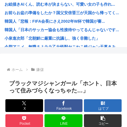
お絵描きAIくん、読む本が決まらない、可愛い女の子も作れ...
中国、技術者の出国を制限へ「国が危険と判断したら出国禁止...
お前らお盆の準備をしたか？国父安倍晋三が天国から帰ってく...
【画像】移民のお値段、明らかになるwww
韓国人「悲報：FIFA会長にさえ2002年W杯で韓国が審...
台風13号、沖縄通過後に950hPaから935hPaに強...
韓国人「日本のサッカー協会も性接待やってるんじゃないです...
大石あきこ、政治活動の休止を宣言
小泉進次郎「北朝鮮に厳重に抗議し、強く非難した」
富裕層の｢ペット離れ｣が止まらない・・・
今期アニメ、無職さよララ乙女怪獣ヤニねこ鉄ジャン天幕きみ...
エビやカニを想わせる濃密な旨味とコク…近所の公園でタダで...
日本さん食料自給率が過去最低に 25年度37% 主要先進...
韓国、日本の新しい防衛白書に対する当てつけで、日本の制止...
ホーム
嫌儲
トランプ大統領、イランとの戦闘「近く終結するだろう」と表...
海外の反応：韓国サッカー協会、国際審判員らを性接待
ブラックマジシャンガール「ホント、日本
「作り込んである高尚アニメ」なんかよりも「心の揺れ動く少...
って住みづらくなっちゃた…」
トランプ「悪夢のオバマ政権！景気が悪いのはオバマのせい」
ひなこのーと作者、顔と一緒に乳首を晒すも抜けない
X
Facebook
はてブ
中国新聞「高市総理は非核三原則堅持をはっきり言わなかった...
韓国人「現在の日本の沖縄のスーパーは台風のおかげでこうな...
Pocket
LINE
コピー