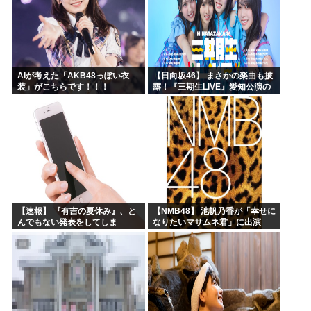
AIが考えた「AKB48っぽい衣
【日向坂46】 まさかの楽曲も披
装」がこちらです！！！
露！『三期生LIVE』愛知公演の
レポがこちら
【速報】 『有吉の夏休み』、と
【NMB48】 池帆乃香が「幸せに
んでもない発表をしてしま
なりたいマサムネ君」に出演
う！！！！！