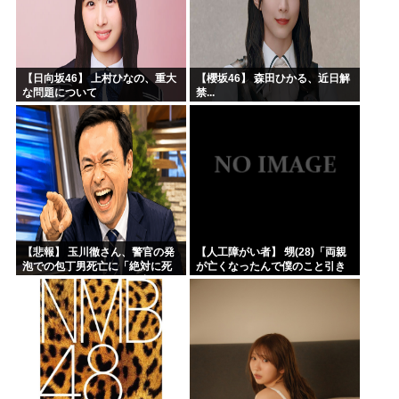
【日向坂46】 上村ひなの、重大
【櫻坂46】 森田ひかる、近日解
な問題について
禁...
【悲報】 玉川徹さん、警官の発
【人工障がい者】 甥(28)「両親
泡での包丁男死亡に「絶対に死
が亡くなったんで僕のこと引き
刑にならない罪なのに警察が死
取ってほしいんですけど！」な
刑にした！」 → 元警官のマジレ
んでいい年したヒキニートを引
スがコチラ → ………
き取らなきゃいけないんだ...