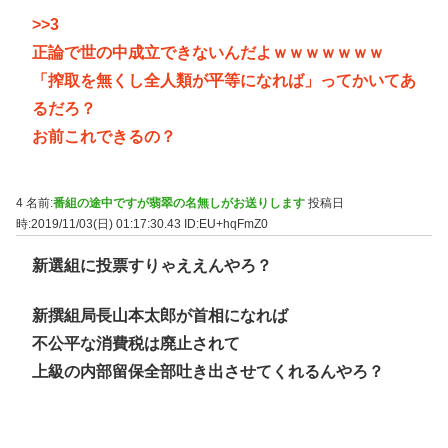
>>3
正論で世の中成立できないんだよｗｗｗｗｗｗｗ
「搾取を無くし全人類が平等になれば」ってかいてあ
るだろ？
お前これできるの？
4 名前:
番組の途中ですが翡翠の名無しがお送りします
投稿日
時:2019/11/03(日) 01:17:30.43
ID:EU+hqFmZ0
新選組に投票すりゃええんやろ？
新撰組局長山本太郎が首相になれば
不公平な消費税は廃止されて
上級の内部留保全部吐き出させてくれるんやろ？