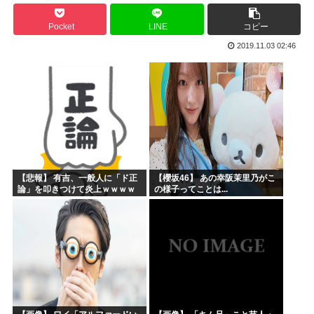
海外「まるでトランプ」FIFAがW杯開催都市と結んだ約束...
Pocket
LINE
コピー
海外「全部日本の真似だったのか…」 日本の普通のテレビ番...
2019.11.03 02:46
お絵描きリレーってなんぞや
【海外の反応】 なぜイチローはあんなに敬遠四球が多かった...
平野綾とかいう女声優についてお前らが知ってることwww
みいちゃんと山田さんの漫画の作者なんでこんなに嫌われてる...
【悲報】 有吉、一般人に「ド正
【櫻坂46】 あの幸阪茉里乃がこ
論」を叩きつけて炎上ｗｗｗｗ
の様子ってことは...
ｗｗｗｗ