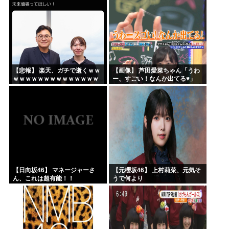
【悲報】 楽天、ガチで逝くｗｗ
【画像】 芦田愛菜ちゃん「うわ
ｗｗｗｗｗｗｗｗｗｗｗｗｗｗ
ー、すごい！なんか出てる♥」
ｗｗｗｗ
【日向坂46】 マネージャーさ
【元櫻坂46】 上村莉菜、元気そ
ん、これは超有能！！
うで何より