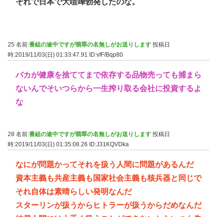
それで日本で大喧嘩勃発したのな。
25 名前:
番組の途中ですが翡翠の名無しがお送りします
投稿日
時:2019/11/03(日) 01:33:47.91
ID:vfF/Bqp80
バカが健康を捨ててまで依存する品物売っても捕まら
ないんでそいつらから一生搾り取る会社に投資するよ
な
28 名前:
番組の途中ですが翡翠の名無しがお送りします
投稿日
時:2019/11/03(日) 01:35:08.26
ID:J31KQVDka
なにが問題かってそれを扱う人間に問題があるんだ
資本主義も共産主義も国家社会主義も核兵器と同じで
それ自体は素晴らしい発明なんだ
スターリンが扱うからヒトラーが扱うからだめなんだ