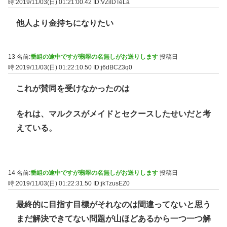
時:2019/11/03(日) 01:21:00.42
ID:VZiIDTeLa
他人より金持ちになりたい
13 名前:
番組の途中ですが翡翠の名無しがお送りします
投稿日
時:2019/11/03(日) 01:22:10.50
ID:j6dBCZ3q0
これが賛同を受けなかったのは
をれは、マルクスがメイドとセクースしたせいだと考
えている。
14 名前:
番組の途中ですが翡翠の名無しがお送りします
投稿日
時:2019/11/03(日) 01:22:31.50
ID:jkTzusEZ0
最終的に目指す目標がそれなのは間違ってないと思う
まだ解決できてない問題が山ほどあるから一つ一つ解