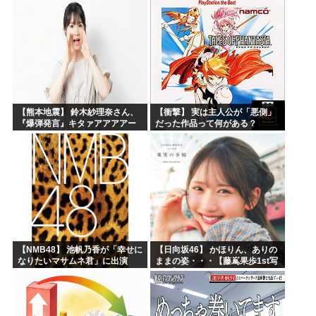
【熊本地震】 鈴木紗理奈さん、
【衝撃】 実は主人公が「悪側」
『爆弾発言』キタァアアアアー
だった作品って何がある？
ーーーーー！！
【NMB48】 池帆乃香が「幸せに
【日向坂46】 かほりん、ありの
なりたいマサムネ君」に出演
ままの姿・・・【藤嶌果歩1st写
真集】