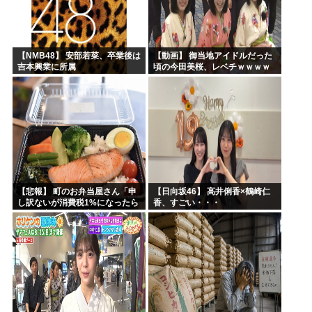
【NMB48】 安部若菜、卒業後は
【動画】 御当地アイドルだった
吉本興業に所属
頃の今田美桜、レベチｗｗｗｗ
ｗｗｗｗｗｗｗｗｗｗｗｗｗｗ
【悲報】 町のお弁当屋さん「申
【日向坂46】 高井俐香×鶴崎仁
し訳ないが消費税1%になったら
香、すごい・・・
その分商品代を値上げするわ」