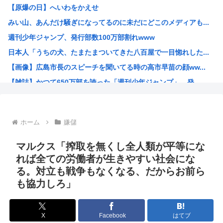
【原爆の日】へいわをかえせ
職場の貸本の習慣が、本を大事にしないおばさんのせいで無く...
みい山、あんだけ騒ぎになってるのに未だにどこのメディアも...
グラボ、国内価格4割値上げかwww
週刊少年ジャンプ、発行部数100万部割れwww
原爆投下81年
日本人「うちの犬、たまたまついてきた八百屋で一目惚れした...
「おっちゃん女の子になってスクール水着を着たいねん」60...
【画像】広島市長のスピーチを聞いてる時の高市早苗の顔ww...
警察官が60歳のおじいちゃんを射◯する動画が流出しやりす...
【雑誌】かつて650万部を誇った「週刊少年ジャンプ」、発...
ワイ、キンタマが腫れ上がって入院するも切開排膿で無事しな...
かのかりとかいう誰が見てるのか謎の漫画www
原爆投下81年
ホーム
嫌儲
海外「全部日本の真似だったのか…」 日本の普通のテレビ番...
海外「まるでトランプ」FIFAがW杯開催都市と結んだ約束...
マルクス「搾取を無くし全人類が平等にな
7時間かけて描いたHな糸会がこちら
れば全ての労働者が生きやすい社会にな
る。対立も戦争もなくなる、だからお前ら
Win95開発者「日本でITが3Kと呼ばれるのは企業が根...
も協力しろ」
海外「その通り！」日本人ならどこでも発展させると語る世界...
【1966年】 母の日に9歳の息子が帰らなかった——容疑...
X
Facebook
はてブ
日本人「うちの犬、たまたまついてきた八百屋で一目惚れした...