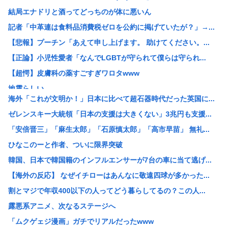
結局エナドリと酒ってどっちのが体に悪いん
記者「中革連は食料品消費税ゼロを公約に掲げていたが？」→...
【悲報】プーチン「あえて申し上げます。 助けてください。...
【正論】小児性愛者「なんでLGBTが守られて僕らは守られ...
【超愕】皮膚科の薬すごすぎワロタwww
地震らしい
海外「これが文明か！」日本に比べて超石器時代だった英国に...
【画像】松本人志さん、大勢の若いファンに囲まれてご満悦
ゼレンスキー大統領「日本の支援は大きくない」3兆円も支援...
【画像】田舎のオフィスレディのTikTok、えっちすぎる
「安倍晋三」「麻生太郎」「石原慎太郎」「高市早苗」 無礼...
韓国人「日本で新発売Galaxy Z Foldが売り切れ...
ひなこのーと作者、ついに限界突破
【画像】辻希空ちゃん、顔だけで普通に使える
韓国、日本で韓国籍のインフルエンサーが7台の車に当て逃げ...
地球に落下する人工衛星のアルミニウムが大気に及ぼす影響を...
【海外の反応】 なぜイチローはあんなに敬遠四球が多かった...
【朗報】みいちゃんと山田さん、大物漫画家たちから絶賛され...
割とマジで年収400以下の人ってどう暮らしてるの？この人...
【画像】ワイがBBA先輩から送られてきたライン、見るに耐...
露悪系アニメ、次なるステージへ
【予算100万】 市長「特定外来生物クビアカは気持ち悪い...
「ムクゲェジ漫画」ガチでリアルだったwww
日本の伝統文化『花火大会』、この5年で4分の1が消滅して...