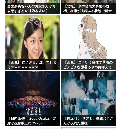
冨里奈央ちゃんのお父さんが可
【悲報】 米の値段大暴落の危
哀想すぎるｗ【乃木坂46】
機。在庫が山程ある状態で新米
の収穫始まる。「米農家が生活
できない」
【画像】 佳子さま、透けてしま
【画像】 こういう身体で薄着の
うｗｗｗｗｗｗｗｗ
ピチピチな服着るやつ何考えて
るんだよ
【日向坂46】 Zepp Osaka、客
【櫻坂46】 リアミ、説教おじさ
席が想像以上にヤバい…
んが現れた模様...