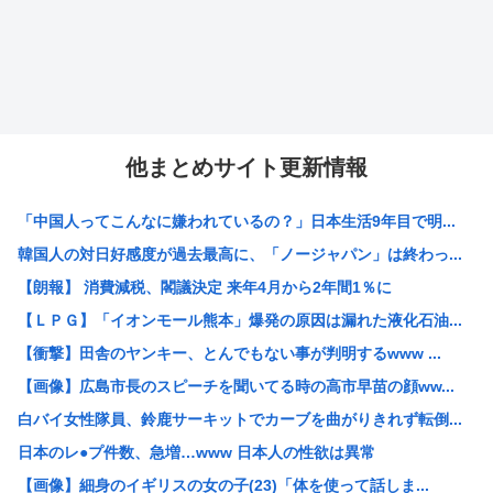
他まとめサイト更新情報
「中国人ってこんなに嫌われているの？」日本生活9年目で明...
韓国人の対日好感度が過去最高に、「ノージャパン」は終わっ...
【朗報】 消費減税、閣議決定 来年4月から2年間1％に
【ＬＰＧ】「イオンモール熊本」爆発の原因は漏れた液化石油...
【衝撃】田舎のヤンキー、とんでもない事が判明するwww ...
【画像】広島市長のスピーチを聞いてる時の高市早苗の顔ww...
白バイ女性隊員、鈴鹿サーキットでカーブを曲がりきれず転倒...
日本のレ●プ件数、急増…www 日本人の性欲は異常
【画像】細身のイギリスの女の子(23)「体を使って話しま...