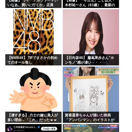
【画像】 ワイ「アルファードい
【画像】 「キム兄」こと芸人・
いなあ。買いに行くか」店員
木村祐一さん（63歳）、最新の
「ほいっ見積もりな！」ワイ
松本人志さんとのツーショット
「金額おかしくね？」←お前ら
が完全に別人だとネット騒然！
もそう思うよな？？？？？
「マジで誰かわからん」...
【NMB48】 TIFでまさかの初め
【日向坂46】 藤嶌果歩さん"ホ
てのオール無し
ンモノ"感が凄い・・・
【凄すぎる】 力士の嫁に美人が
賀喜遥香ちゃんが描いた映画
多い理由→「これ」だったｗｗ
「アンパンマン」のイラストが
ｗｗｗｗｗ
上手すぎる！！！【乃木坂46】