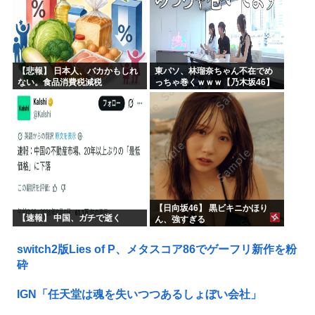
【悲報】 日本人、バカかもしれ
東パソ、林瑠奈ちゃん不在でめ
ない。食品消費税減税
っちゃ巻くｗｗｗ【乃木坂46】
（8%→1%）に93.2%の国民が
賛成してしまう
【日向坂46】 黒ビキニかほり
【速報】 中国、ガチで逝く
ん、強すぎる
switch2版Lies of P、メタスコア86でゲーフリ新作を粉
砕
IGN「任天堂は魂を失いつつあるしょぼい会社」