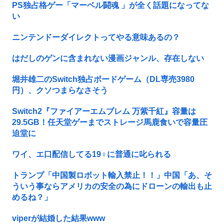
PS独占格ゲー「マーベル闘魂 」が全く話題になってな
い
ニンテンドーダイレクトってやる意味あるの？
はだしのゲンに含まれない漫画ジャンル、存在しない
堀井雄二のSwitch独占ボードゲーム（DL専売3980
円）、クソつまらなさそう
Switch2『ファイアーエムブレム 万紫千紅』容量は
29.5GB！任天堂ゲーまでストレージ馬鹿食いで容量圧
迫堂に
ワイ、エ口配信してる19♀に普通に叱られる
トランプ「中国製ロボット輸入禁止！！」中国「あ、そ
ういう事ならアメリカの安全の為にドローンの輸出も止
めるね？」
viperが結婚した結果www