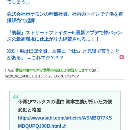
てしまう…
株式会社ポケモンの幹部社員、社内のトイレで子供を盗
撮販売で起訴
『朗報』ストリートファイター6,最新アプデで神バラン
スの最高環境に仕上がり大絶賛される…！！
X民「男はほぼ全員、友達に『4ね』と冗談で言うこと
がある」 ←これマジ？？？
1 名前:
番組の途中ですが翡翠の名無しがお送りします
投稿日
時:2019/11/03(日) 01:15:54.23
ID:kRCGn2mLM
今再びマルクスの理由 資本主義が招いた気候
変動と格差
http://www.asahi.com/articles/ASMBQ77KS
MBQUPQJ00B.html