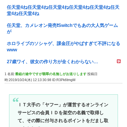
任天堂4ね任天堂4ね任天堂4ね任天堂4ね任天堂4ね任天
堂4ね任天堂4ね
任天堂、カメレオン発売❗Switchでもあの大人気ゲーム
が
ホロライブのソシャゲ、課金圧がやばすぎて不評になる
www
27歳ワイ、彼女の作り方が全くわからない…
1 名前:
番組の途中ですが翡翠の名無しがお送りします
投稿日
時:2019/10/24(木) 12:13:30.98
ID:R3Pk6tmgM
ＩＴ大手の「ヤフー」が運営するオンライン
サービスの会員ＩＤを架空の名義で取得し
て、その際に付与されるポイントをだまし取