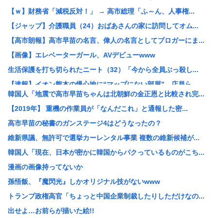
【ｗ】財務省「減税反対！」 → 高市総理「ふ～ん、人事権...
【ジャップ】介護職員（24）おばあさんの家に訪問してオム...
【高市朗報】高市早苗の名言、偉人の名言としてブロガーにま...
【画像】エレベーターガール、AVデビューwww
生活保護を打ち切られたニート（32）「今から全員ぶっ殺し...
【速報】イオン熊本の爆心地に“マップにない部屋” 店員ら...
韓国人「地震で高市早苗ちゃんは北朝鮮の金正恩と比較され完...
be[662593167]⇦こいつ中国のことが好きすぎて...
【2019年】 重機の作業員が「なんだこれ」と通報した密...
元キャバ嬢のMINAさん（みなちゃん）が配信中に亡くなっ...
高市早苗の秘書のガンステージ4はどうなったの？
【衝撃】NHK職員が番組出演タレントから性被害←これ！
維新県議、無許可で選挙カーレンタル事業 複数の維新候補が...
中国政府、強烈な不満を表明「泥棒が『泥棒を捕まえろ』と叫...
韓国人「現在、日本が密かに韓国からパクっているものがこち...
【速報】 記者「中革連は食料品消費税ゼロを公約に掲げてい...
漫画の画像持ってないか
高市総理の非核三原則「堅持しながら」→「堅持しつつ」→「...
孫悟飯、『魔閃光』しかオリジナル技がないwww
「盗人たけだけしい」中国国防省が防衛白書に反発 「日本の...
トランプ政権高官「ちょっと中国企業制裁したりしただけなの...
【悲報】なんでお前らチクニーしないの？
出せよ…お前らが描いた絵!!
【悲報】リュウジ氏、冷やし中華を「あり得ないほどダルい」...