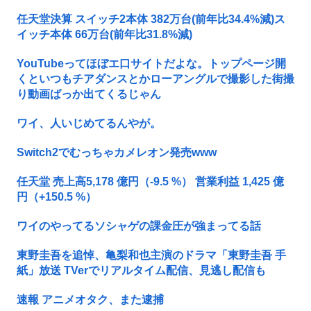
任天堂決算 スイッチ2本体 382万台(前年比34.4%減)ス
イッチ本体 66万台(前年比31.8%減)
YouTubeってほぼエ口サイトだよな。トップページ開
くといつもチアダンスとかローアングルで撮影した街撮
り動画ばっか出てくるじゃん
ワイ、人いじめてるんやが。
Switch2でむっちゃカメレオン発売www
任天堂 売上高5,178 億円（-9.5 %） 営業利益 1,425 億
円（+150.5 %）
ワイのやってるソシャゲの課金圧が強まってる話
東野圭吾を追悼、亀梨和也主演のドラマ「東野圭吾 手
紙」放送 TVerでリアルタイム配信、見逃し配信も
速報 アニメオタク、また逮捕