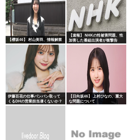
【速報】 NHKの性被害問題、性
【櫻坂46】 村山美羽、情報解禁
加害した番組出演者が衝撃告
白！
伊藤百花の仕事バンバン取って
【日向坂46】 上村ひなの、重大
くるDHの営業担当凄くないか？
な問題について
今年のボーナス凄いことになり
そう！！【AKB48いともも】