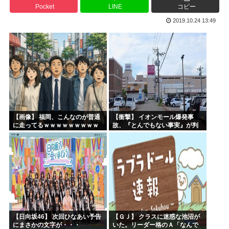
Pocket
LINE
コピー
ヤニねこさん、BPOが動く
2019.10.24 13:49
ガンダムSEEDの新台パチ●コ、またコケるwww
高市早苗熊本視察PVを映像ディレクターが本気で分析した結...
みいちゃんのモデルになった人は性格がいいらしい。
来週のハンターハンタータイソンとツベッパ王子TSK17に...
『ヤニねこ』の喫煙や覚醒剤の注射シーン、青少年への影響を...
【画像】 福岡、こんなのが普通
【衝撃】 イオンモール爆発事
に走ってるｗｗｗｗｗｗｗｗｗ
故、『とんでもない事実』が判
ｗｗｗｗｗｗｗ
明してしまう・・・・・・
【日向坂46】 次回ひなあい予告
【ＧＪ】 クラスに迷惑な池沼が
にまさかの文字が・・・
いた。リーダー格のＡ「なんで