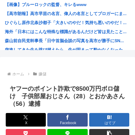
【画像】ブルーロックの監督、キレるwww
【悲報】みいちゃん作者「みいちゃん母は障害者なので自分が...
【高市朗報】高市早苗の名言、偉人の名言としてブロガーにま...
「コンビニ、馬鹿にすんなよ」→あのオーナー夫婦、不起訴ｗ...
ひぐらし原作北条沙都子「大きいのやだ！気持ち悪いのやだ！...
“映像化不可”と言われた渡辺淳一の問題作を実娘が映画化 ...
海外「日本にはこんな特殊な標識があるんだけど皆は見たこと...
野獣先輩、中国で市民権を得る
森山前自民党幹事長「日中首脳会談の写真を高市が勝手にSN...
高市早苗政府「外国人は生活保護法の対象にならない」
突進してきた牛を跳び越えたら、牛が固まって動かなくなった...
日本政府、通信監視へ 「トクリュウ対策」
バトル漫画の主人公でライバルがいないキャラ、存在しない
週刊少年ジャンプ、発行部数100万部割れ
ホーム
嫌儲
小泉進次郎、自衛隊の退役軍人への「支援庁」新設を検討
日本政府、通信監視へ 「トクリュウ対策」
ヤフーのポイント詐欺で8500万円ボロ儲
みい山作者「消せ消せ消せ消せ消せ消せ消せ消せ！」
け 子供部屋おじさん（28）とおかあさん
（56）逮捕
ヤニねこ、BPOで問題視されるwww
海外「日本の電車旅で最高に気分を上げてくれるものがコレ！...
福島県民「え！？俺らへの復興支援は一時停止する感じ！？」...
X
Facebook
はてブ
韓国人「韓国が熊本地震で飲料水1万本送ったら日本人は韓国...