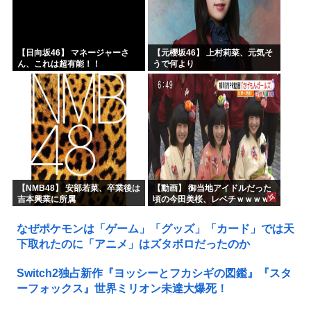
【日向坂46】 マネージャーさ
【元櫻坂46】 上村莉菜、元気そ
ん、これは超有能！！
うで何より
【NMB48】 安部若菜、卒業後は
【動画】 御当地アイドルだった
吉本興業に所属
頃の今田美桜、レベチｗｗｗｗ
ｗｗｗｗｗｗｗｗｗｗｗｗｗｗ
なぜポケモンは「ゲーム」「グッズ」「カード」では天
下取れたのに「アニメ」はズタボロだったのか
Switch2独占新作『ヨッシーとフカシギの図鑑』『スタ
ーフォックス』世界ミリオン未達大爆死！