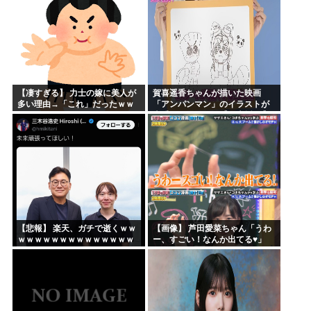
【凄すぎる】 力士の嫁に美人が
賀喜遥香ちゃんが描いた映画
多い理由→「これ」だったｗｗ
「アンパンマン」のイラストが
ｗｗｗｗｗ
上手すぎる！！！【乃木坂46】
【悲報】 楽天、ガチで逝くｗｗ
【画像】 芦田愛菜ちゃん「うわ
ｗｗｗｗｗｗｗｗｗｗｗｗｗｗ
ー、すごい！なんか出てる♥」
ｗｗｗｗ