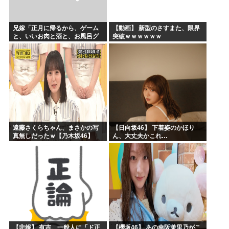
兄嫁「正月に帰るから、ゲーム
【動画】 新型のさすまた、限界
と、いいお肉と酒と、お風呂グ
突破ｗｗｗｗｗｗ
ッズの準備しとけよ」寝起きの
私「知るかボケ」兄嫁「キィィ
ィィー！！！！」私「あ…」
遠藤さくらちゃん、まさかの写
【日向坂46】 下着姿のかほり
真無しだったｗ【乃木坂46】
ん、大丈夫かこれ…
【悲報】 有吉、一般人に「ド正
【櫻坂46】 あの幸阪茉里乃がこ