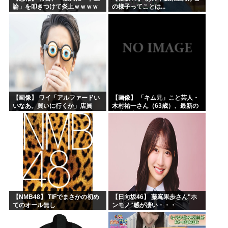
論」を叩きつけて炎上ｗｗｗｗ
の様子ってことは...
ｗｗｗｗ
【画像】 ワイ「アルファードい
【画像】 「キム兄」こと芸人・
いなあ。買いに行くか」店員
木村祐一さん（63歳）、最新の
「ほいっ見積もりな！」ワイ
松本人志さんとのツーショット
「金額おかしくね？」←お前ら
が完全に別人だとネット騒然！
もそう思うよな？？？？？
「マジで誰かわからん」...
【NMB48】 TIFでまさかの初め
【日向坂46】 藤嶌果歩さん"ホ
てのオール無し
ンモノ"感が凄い・・・