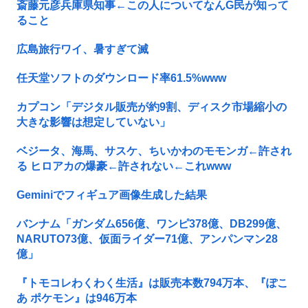
斎藤元彦兵庫県知事←この人についてなんG民が知って
ること
広島旅行ワイ、暑すぎて滅
任天堂ソフトのダウンロード率61.5%www
カプコン「デジタル販売が約9割、ディスク市場縮小の
大きな影響は想定していない」
ベジータ、海馬、サスケ、ちいかわのモモンガ←許され
る ヒロアカの爆豪←許されない←これwww
Geminiでフィギュア画像生成した結果
バンナム「ガンダム656億、ワンピ378億、DB299億、
NARUTO73億、仮面ライダー71億、アンパンマン28
億」
『トモコレわくわく生活』は販売本数794万本、『ぽこ
あ ポケモン』は946万本