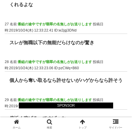
くれるよな
27 名前:
番組の途中ですが翡翠の名無しがお送りします
投稿日
時:2019/10/24(木) 12:33:22.41
ID:w2jgj3DNd
スレが無職以下の無能だらけなのが驚き
28 名前:
番組の途中ですが翡翠の名無しがお送りします
投稿日
時:2019/10/24(木) 12:33:23.06
ID:pzCWq+B60
個人から奪い取るなら許せないがハゲからなら許そう
29 名前:
番組の途中ですが翡翠の名無しがお送りします
投稿日
SPONSOR
時:2019/10/24(木) 12:33:42.34
ID:Ig3S267V0
億近く稼げるってすげぇな
どうやってんのこれ・・・
ホーム
検索
トップ
サイドバー