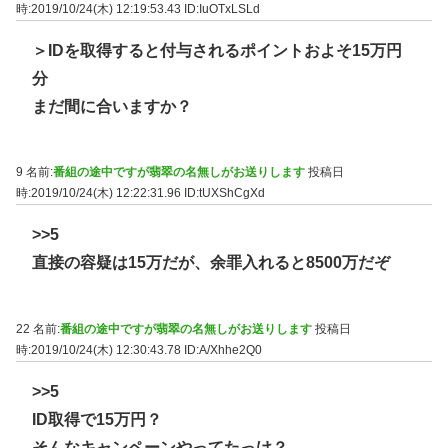
時:2019/10/24(木) 12:19:53.43
ID:IuOTxLSLd
＞IDを取得すると付与されるポイントおよそ15万円
分
まだ間に合いますか？
9 名前:
番組の途中ですが翡翠の名無しがお送りします
投稿日
時:2019/10/24(木) 12:22:31.96
ID:tUXShCgXd
>>5
直接の容疑は15万だが、余罪入れると8500万だぞ
22 名前:
番組の途中ですが翡翠の名無しがお送りします
投稿日
時:2019/10/24(木) 12:30:43.78
ID:A/Xhhe2Q0
>>5
ID取得で15万円？
そんなキャンペーンやってたっけ？