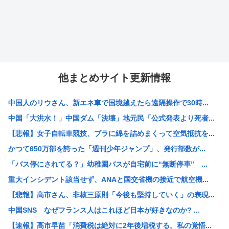
他まとめサイト更新情報
中国人のリウさん、新エネ車で国境越えたら遠隔操作で30時...
中国「大洪水！」中国ダム「決壊」地元民「公式発表より死者...
【悲報】女子自転車競技、ブラに綿を詰めまくって空気抵抗を...
かつて650万部を誇った「週刊少年ジャンプ」、発行部数が...
「バス停にされてる？」幼稚園バスが自宅前に“無断停車” ...
重大インシデント該当せず、ANAと国交省機の接近で航空機...
【悲報】高市さん、非核三原則「今後も堅持していく」の表現...
中国SNS なぜフランス人はこれほど日本が好きなのか? ...
【速報】高市早苗「消費税は絶対に2年後増税する。私の覚悟...