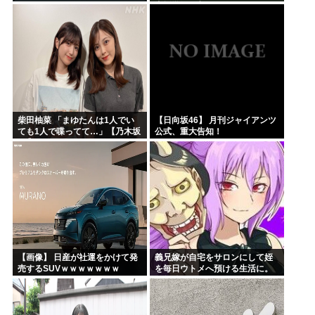
支援学級に入れないんです
か？」先生「背の高い低いと同
じで、これも個性なの！差別は...
柴田柚菜 「まゆたんは1人でい
【日向坂46】 月刊ジャイアンツ
ても1人で喋ってて…」【乃木坂
公式、重大告知！
46】
【画像】 日産が社運をかけて発
義兄嫁が自宅をサロンにして姪
売するSUVｗｗｗｗｗｗｗ
を毎日ウトメへ預ける生活に。
数年後、そのツケが一気に回っ
てきて…