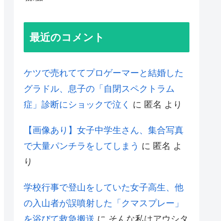
最近のコメント
ケツで売れててプロゲーマーと結婚した
グラドル、息子の「自閉スペクトラム
症」診断にショックで泣く
に
匿名
より
【画像あり】女子中学生さん、集合写真
で大量パンチラをしてしまう
に
匿名
よ
り
学校行事で登山をしていた女子高生、他
の入山者が誤噴射した「クマスプレー」
を浴びて救急搬送
に
そんな私はアウシタ