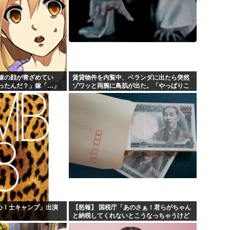
嫁の顔が青ざめてい
賃貸物件を内覧中、ベランダに出たら突然
ったんだ？」嫁「…」
ゾワッと両腕に鳥肌が出た。「やっぱりこ
くと…
の部屋嫌だ」と思った瞬間、体が前にドン
ッと突き飛ばされて…
乱心！士キャンプ」出演
【怒報】 国税庁「あのさぁ！君らがちゃん
と納税してくれないとこうなっちゃうけど
どうする？！」←これw w w w w w w w