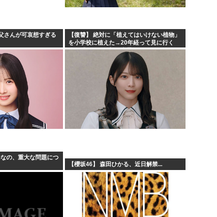
父さんが可哀想すぎる
【復讐】 絶対に「植えてはいけない植物」
を小学校に植えた→20年経って見に行く
と…「！？」衝撃の光景が・・・
ひなの、重大な問題につ
【櫻坂46】 森田ひかる、近日解禁...