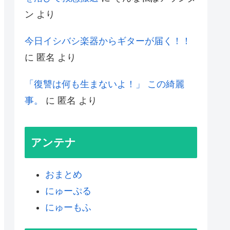
ン
より
今日イシバシ楽器からギターが届く！！
に
匿名
より
「復讐は何も生まないよ！」 この綺麗
事。
に
匿名
より
アンテナ
おまとめ
にゅーぷる
にゅーもふ