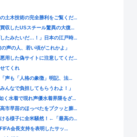
土木技術の完全勝利をご覧くだ...
収したUSスチール驚異の大復...
たみたいだ…！」日本の江戸時...
前の声の人、若い頃がこれかよ」
用した偽サイトに注意してくだ...
せてくれ
「声も「人格の象徴」明記、法...
みんなで負担してもらうわよ！」
く水着で現れ声優水着界隈をざ...
市早苗のほっぺたをプクッと膨...
る様子に全米騒然！←「最高の...
IFA会長支持を表明したサッ...