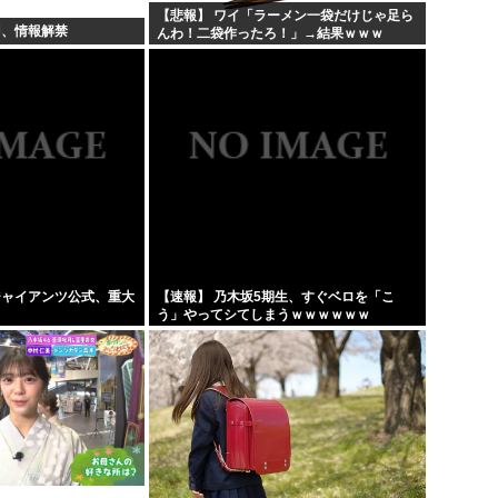
【悲報】 ワイ「ラーメン一袋だけじゃ足ら
羽、情報解禁
んわ！二袋作ったろ！」→結果ｗｗｗ
ジャイアンツ公式、重大
【速報】 乃木坂5期生、すぐベロを「こ
う」やってシてしまうｗｗｗｗｗｗ