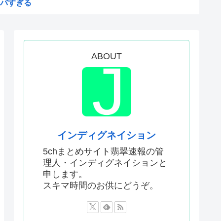
バすぎる
が「賛成」www
絵描いたから見て
ム、マイクロソフト365だっ...
ABOUT
おるやん
う
権剥奪や過去ワールドカップ、...
メwww
インディグネイション
苗
5chまとめサイト翡翠速報の管
理人・インディグネイションと
中学生をナイフで脅し性的暴...
申します。
日本人の税金使って日本人批判...
スキマ時間のお供にどうぞ。
した外国人が患う新たな症状「...
甘いトマト、実はそこら辺のト...