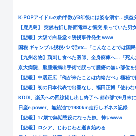
K-POPアイドルの約半数が3年後には姿を消す…損益分岐
【鹿児島】 突然右折し路面電車と衝突 乗っていた男女3人
【悲報】大阪で白昼堂々誘拐事件発生 www
国税 ギャンブル脱税パパ活etc..「こんなことでは国民..
【九州名物】鶏刺し食べた医師、全身麻痺へ…「死んだほ
京大病院、脳腫瘍摘出手術で誤って腫瘍の無い部位を摘出
【悲報】中居正広「俺が来たことは内緒だべ」極秘で熊本
【悲報】初の日本代表で出番なし、福田正博「使わないん
KDDI、楽天への回線貸し出し終了へ 都市部で9月末
日産e-power、無給油で1980km走行しギネス記録...
【悲報】17歳で無期懲役になった奴、怖いwww
【悲報】ロシア、じわじわと逝き始める