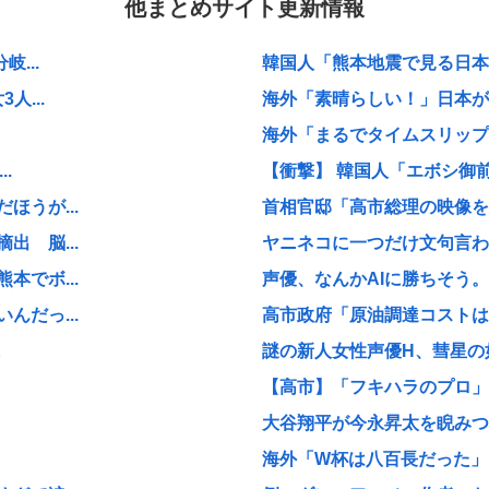
他まとめサイト更新情報
...
韓国人「熊本地震で見る日本の
...
海外「素晴らしい！」日本が買
海外「まるでタイムスリップし
.
【衝撃】 韓国人「エボシ御
うが...
首相官邸「高市総理の映像を悪
 脳...
ヤニネコに一つだけ文句言わ
でボ...
声優、なんかAIに勝ちそう。
だっ...
高市政府「原油調達コストは
に
謎の新人女性声優H、彗星の如
【高市】「フキハラのプロ」高
大谷翔平が今永昇太を睨みつけ
海外「W杯は八百長だった」F