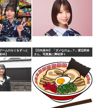
ゲームのセミをずっと
【日向坂46】 「ダメなのぉ...？」渡辺莉奈
坂46】
さん、写真集に興味津々