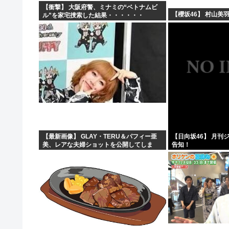
【衝撃】 大阪府警、ミナミの“ベトナムビ
【櫻坂46】 村山美
ル”を家宅捜索した結果・・・・・・
【最新画像】 GLAY・TERU＆パフィー亜
【日向坂46】 月刊
美、レアな夫婦ショットを公開してしま
告知！
う！