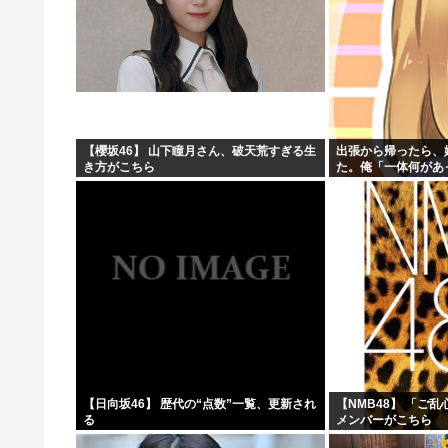
【櫻坂46】 山下瞳月さん、破天荒すぎる生
出張から帰ったら、
き方がこちら
た。俺「一体何があ
→子供たちに話を聞
【日向坂46】 歴代の“点数”一覧、更新され
【NMB48】 「ご
る
メンバーがこちら