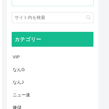
」が自生 外国人「自分たちは...
た事ない
定 沖縄県知事選
の映画界、完全に終わる…現代...
カテゴリー
VIP
なんG
なんJ
ニュー速
嫌儲