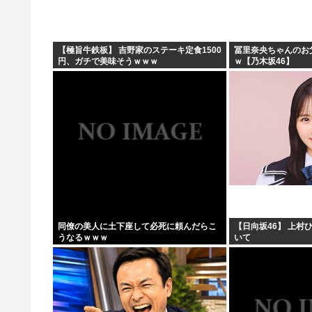
【極旨牛鉄板】 吉野家のステーキ定食1500
冨里奈央ちゃんのお
円、ガチで美味そうｗｗｗ
ｗ【乃木坂46】
同僚の美人に土下座して必死に頼んだらこ
【日向坂46】 上村
うなるｗｗｗ
いて