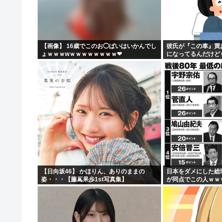
【画像】女子高生さん、男に抱かれまくった結果www
【動画】 広島記念公園を追い出された左翼さん、流石に
【批判】ラノベ作家（52）「新作ラブコメ書いたぞ！ｗ」
【画像】 16歳でこのお◯ぱいはいかんでし
彼氏が『この車』買
ょｗｗｗwｗｗｗｗｗｗｗｗ❤
になってるんだけど
落合博満の晩年の成績(1991-1998)、ギリ擁護でき...
【日向坂46】 かほりん、ありのままの
日本をダメにした総
姿・・・【藤嶌果歩1st写真集】
が同点でこの人ｗｗ