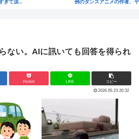
て涙...
例のダンスアニメの作者、ヤ
・・...
高市早苗の消費税減税、93%
業
ワイ小学生やけどアナログで
性「...
国家情報局のスパイ通報フォー
ジオ...
ハンターハンターのゴンって
らない。AIに訊いても回答を得られ
国学...
ちいかわのモモンガ、逝きそ
局
韓国人「韓国に10年間の出場
し炎上
高市首相、出張マッサージへ
Pocket
LINE
コピー
びか...
アキバ冥途戦争とかいうアニ
2026.05.23 20:32
チギ...
【画像】小池百合子×高市早
や...
【高市】ゴラム(56歳)、女子
い必...
5ちゃんのどこでもいいけど、
海外「あるある！」日本を旅行
M...
韓国が独自開発したと自慢する