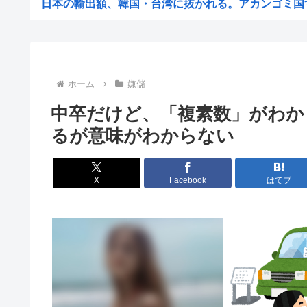
日本の輸出額、韓国・台湾に抜かれる。アカンゴミ国すぎ
【困惑】日本から刺青への偏見を消し去りたいんやけど・
【悲報】ビッグモーターとかいう完全に逃げ切った企
【悲報】女性「性的暴行されました」検事「嘘では？」女
ホーム
嫌儲
ホリエモン、移民受け入れ反対派の若者にブチギレ→スタ
中卒だけど、「複素数」がわか
【悲報】「米軍を粉砕しろ！」在韓米軍基地に突入した韓
るが意味がわからない
税務署員1億円超脱税疑い 詐取金で競艇か、国税当
【動画あり】ミスイタリア地方予選、黒人女性が優勝
X
Facebook
はてブ
早めに予約した通路側の席に、見知らぬ母子が。車掌の呼
ショートスリーパーさん「寝たほうがいいのでは？」にブ
トッモ「ワイ5年かけて500万貯めてん、これで焼き鳥屋
理容室経営て今から難しい？収入や資金、集客はどれくら
高市早苗の消費税減税、93%が「賛成」www
首相官邸、"映え"を意識した高市首相熊本訪問の感動BG