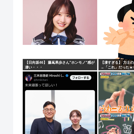
思うよな？？？？？
「マジで誰かわからん」
【日向坂46】 藤嶌果歩さん"ホンモノ"感が
【凄すぎる】 力士
凄い・・・
→「これ」だったｗ