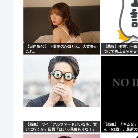
【日向坂46】 下着姿のかほりん、大丈夫か
【悲報】 有吉、一
これ…
つけて炎上ｗｗｗｗ
【画像】 ワイ「アルファードいいなあ。買
【画像】 「キム兄
いに行くか」店員「ほいっ見積もりな！」
ん（63歳）、最新
ワイ「金額おかしくね？」←お前らもそう
ショットが完全に別