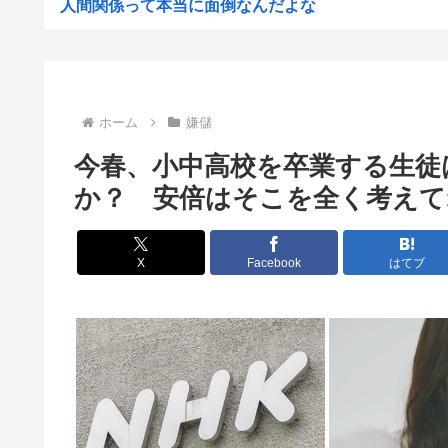
人間関係って本当に面倒なんだよな
赤十字、スペイン領セウタに殺到した不法移民に物資
【悲報】女さん、事故（全治4ヶ月半・車は廃車）でぶつ
高市早苗熊本視察PVを映像ディレクターが本気で分析し
ホーム
嫌儲
ゼレンスキー大統領「日本の支援は大きくない」3兆円も
今春、小中高校を卒業する生徒
【ひろゆき他】Xのインフルエンサー達「高市さぁ、為替
か？ 安倍はそこを全く考えて
前泊博盛氏「私が総理大臣になったら中国に謝罪しに行き
【画像】ひなこのーと作者、またも一線を超える(朝活～
X
Facebook
はてブ
【速報】NHKの性被害問題、性加害した番組出演者が衝
仲居さんに「ありがとう」と言うエッヂャー、袋叩きにさ
円は年末149円へ、BofA予想修正 協調介入に加え日銀.
【消費減税】日本の社会保障、岐路に 財源5兆円見通し立
高市「永住許可が出たら生活保護貰おうなんて外国人が増
最近の若年、芸能人を全然知らないwww