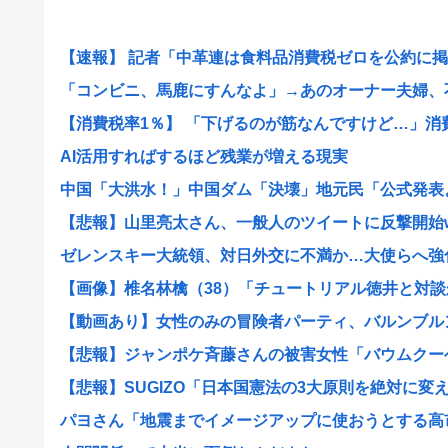
【速報】 記者「中革連は食料品消費税ゼロを公約に掲げ
「コンビニ、馬鹿にすんなよ」→あのオーナー夫婦、不起
【消費税率1％】 「下げるのが筋なんですけど…」消費減
AI活用すればするほど残業が増える現実
中国「大洪水！」中国ダム「決壊」地元民「公式発表より
【悲報】山里亮太さん、一般人のツイートに反撃開始
ゼレンスキー大統領、対日外交に不満か…大使らへ強
【画像】椎名林檎（38）「チュートリアル徳井と対談か
【動画あり】女性のみの冒険者パーティ、バルンブルンす
【悲報】ジャンポケ斉藤さんの被害女性「バウムクーヘン
【悲報】SUGIZO「日本国憲法の3大原則を絶対に変えさ
パヨさん「地震までイメージアップに使おうとする高市早