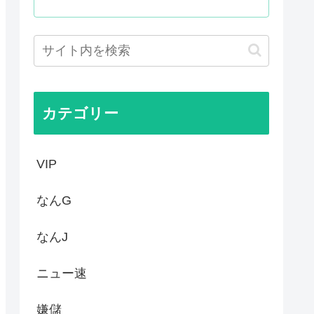
るのに未だにどこのメディアも...
00万部割れwww
いてきた八百屋で一目惚れした...
カテゴリー
VIP
なんG
なんJ
ニュー速
嫌儲