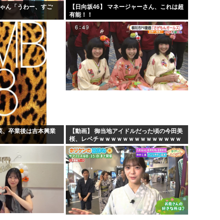
ちゃん「うわー、すご
【日向坂46】 マネージャーさん、これは超
」
有能！！
若菜、卒業後は吉本興業
【動画】 御当地アイドルだった頃の今田美
桜、レベチｗｗｗｗｗｗｗｗｗｗｗｗｗｗ
ｗｗｗｗ