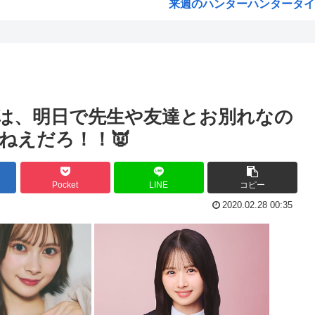
来週のハンターハンタータイソ
を支給
『ヤニねこ』の喫煙や覚醒剤の
けら...
海外「これが文明か！」日本に
た結...
ゼレンスキー大統領「日本の支
支援...
「沢城みゆき」「悠木碧」「坂
は、明日で先生や友達とお別れなの
介入...
「安倍晋三」「麻生太郎」「石
ねえだろ！！👿
ます...
漫画「人間を舐めるなよ…！
くぱ...
ハンターハンター、とんでも
Pocket
LINE
コピー
撃告...
ひなこのーと作者、ついに限
2020.02.28 00:35
れて...
韓国、日本で韓国籍のインフル
..
【海外の反応】 なぜイチロー
た...
割とマジで年収400以下の人
えて...
露悪系アニメ、次なるステー
「ムクゲェジ漫画」ガチでリ