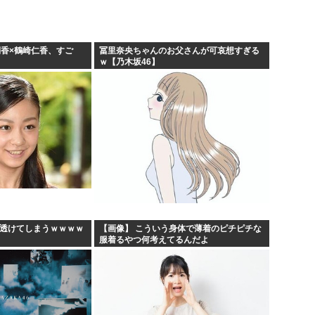
俐香×鶴崎仁香、すご
冨里奈央ちゃんのお父さんが可哀想すぎる
ｗ【乃木坂46】
、透けてしまうｗｗｗｗ
【画像】 こういう身体で薄着のピチピチな
服着るやつ何考えてるんだよ