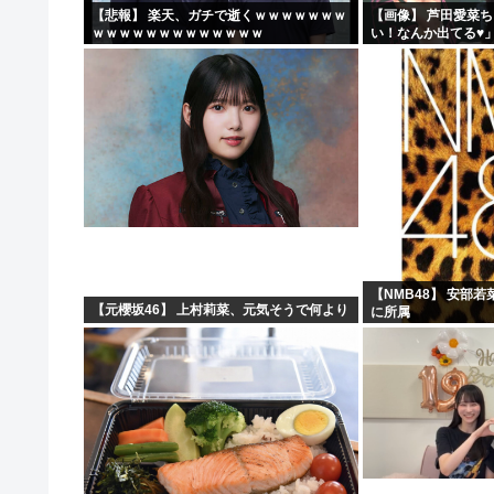
【悲報】 楽天、ガチで逝くｗｗｗｗｗｗｗ
【画像】 芦田愛菜
ｗｗｗｗｗｗｗｗｗｗｗｗｗ
い！なんか出てる♥
【NMB48】 安部
【元櫻坂46】 上村莉菜、元気そうで何より
に所属