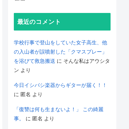
最近のコメント
学校行事で登山をしていた女子高生、他
の入山者が誤噴射した「クマスプレー」
を浴びて救急搬送
に
そんな私はアウシタ
ン
より
今日イシバシ楽器からギターが届く！！
に
匿名
より
「復讐は何も生まないよ！」 この綺麗
事。
に
匿名
より