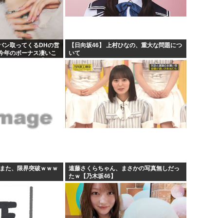
【原爆の日】へいわをかえせ
課す...
みい山、あんだけ騒ぎになって
んね...
週刊少年ジャンプ、発行部数1
バン取ってくるDHの営
【日向坂46】 上村ひなの、重大な問題につ
今年のボーナス凄いこ
いて
日本人「うちの犬、たまたまつ
KB48いともも】
すまた、限界突破ｗｗｗ
遠藤さくらちゃん、まさかの写真無しだっ
たｗ【乃木坂46】