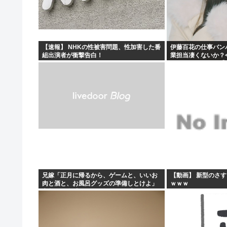
秋田にアラブが2兆円の投資決定
イランがホルムズ海峡を通航する全商船に7%の通航料を
【悲報】ちいかわ原作セイレーン編リアルタイム勢「つま
【速報】 NHKの性被害問題、性加害した番
伊藤百花の仕事バン
組出演者が衝撃告白！
業担当凄くないか？
ワイの昼飯見て
とになりそう！！【A
兄嫁「正月に帰るから、ゲームと、いいお
【動画】 新型のさ
肉と酒と、お風呂グッズの準備しとけよ」
ｗｗｗ
寝起きの私「知るかボケ」兄嫁「キィィィ
ィー！！！！」私「あ…」