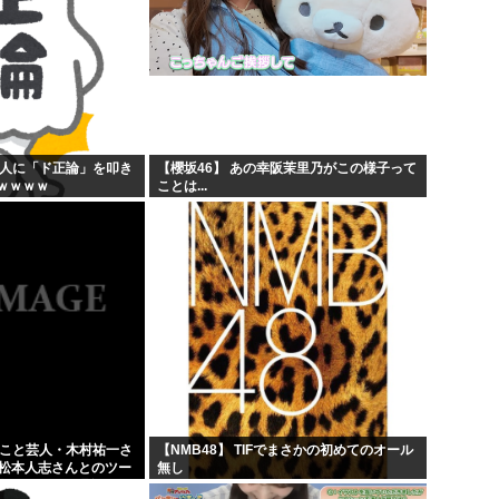
般人に「ド正論」を叩き
【櫻坂46】 あの幸阪茉里乃がこの様子って
ｗｗｗｗ
ことは...
」こと芸人・木村祐一さ
【NMB48】 TIFでまさかの初めてのオール
の松本人志さんとのツー
無し
人だとネット騒然！