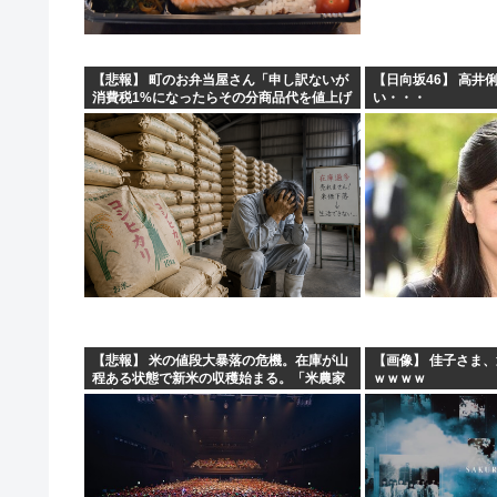
【悲報】 町のお弁当屋さん「申し訳ないが
【日向坂46】 高井
消費税1%になったらその分商品代を値上げ
い・・・
するわ」
【悲報】 米の値段大暴落の危機。在庫が山
【画像】 佳子さま
程ある状態で新米の収穫始まる。「米農家
ｗｗｗｗ
が生活できない」