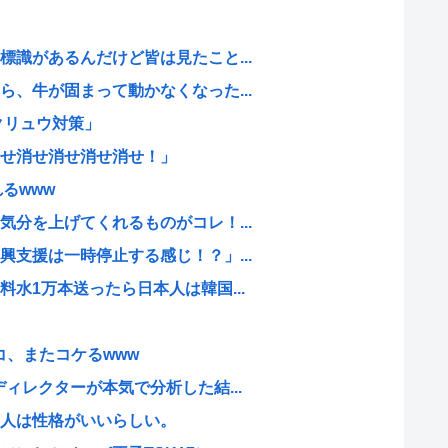
識があるんだけど皆は見たこと...
、牛が固まって動かなくなった...
クリュウ対策」
せ消せ消せ消せ消せ！」
るwww
分を上げてくれるものがコレ！...
支援は一時停止する感じ！？」...
水1万本送ったら日本人は韓国...
コ、またコケるwww
ィレクターが本気で分析した結...
人は性格がいいらしい。