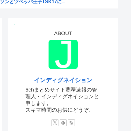
ンとツベッパ王子TSK17に...
注射シーン、青少年への影響を...
比べて超石器時代だった英国に...
援は大きくない」3兆円も支援...
ABOUT
本真綾」「黒沢ともよ」パチ●...
原慎太郎」「高市早苗」 無礼...
」←こういう展開好きなんやが
ねえ伏線が発掘されるwww
界突破
インディグネイション
エンサーが7台の車に当て逃げ...
5chまとめサイト翡翠速報の管
理人・インディグネイションと
はあんなに敬遠四球が多かった...
申します。
ってどう暮らしてるの？この人...
スキマ時間のお供にどうぞ。
ジへ
アルだったwww