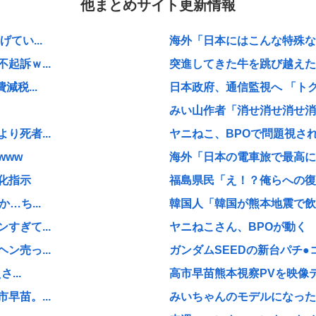
他まとめサイト更新情報
てい...
海外「日本にはこんな特殊な標
訴ｗ...
突進してきた牛を跳び越えたら
税...
日本政府、通信監視へ 「ト
みい山作者「消せ消せ消せ消
死者...
ヤニねこ、BPOで問題視され
www
海外「日本の電車旅で最高に気
化指示
福島県民「え！？俺らへの復興
…ち...
韓国人「韓国が熊本地震で飲料
ぎて...
ヤニねこさん、BPOが動く
売っ...
ガンダムSEEDの新台パチ●
...
高市早苗熊本視察PVを映像デ
苗。...
みいちゃんのモデルになった