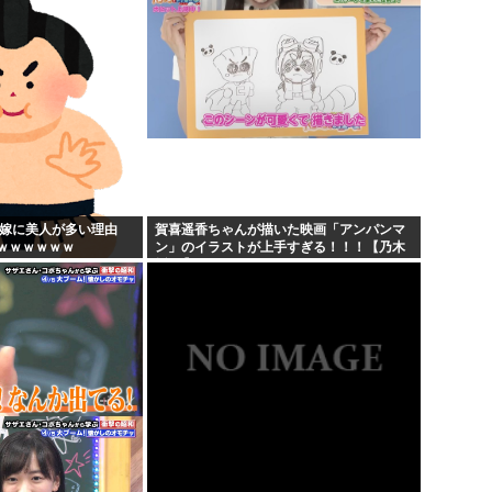
...
の嫁に美人が多い理由
賀喜遥香ちゃんが描いた映画「アンパンマ
ｗｗｗｗｗｗ
ン」のイラストが上手すぎる！！！【乃木
坂46】