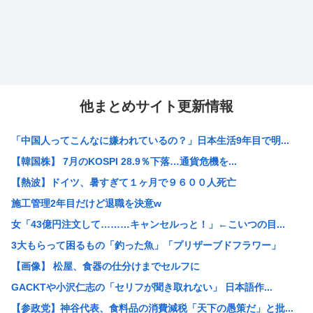
他まとめサイト更新情報
「中国人ってこんなに嫌われているの？」日本生活9年目で明...
【韓国株】 7月のKOSPI 28.9％下落…通貨危機を...
【熱波】ドイツ、暑すぎて１ヶ月で９６００人死亡
施工管理2年目だけど退職を決意w
女「43億円注文して………キャンセルっと！」←こいつの目...
3大もらって困るもの「釣った魚」「プリザーブドフラワー」
【画像】 松屋、食器の仕分けまでセルフに
GACKTや小沢仁志の「セリフが聞き取れない」 日本語作...
【参政党】神谷代表、食料品の消費減税「天下の愚策だ」と批...