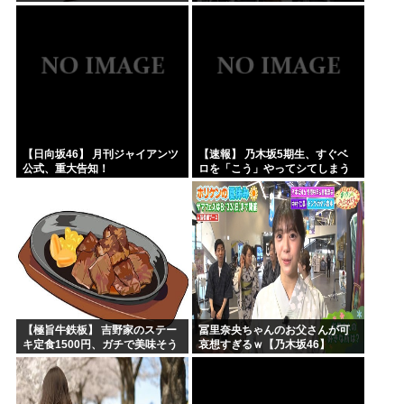
ろ！」→結果ｗｗｗ
トを公開してしまう！
【日向坂46】 月刊ジャイアンツ
【速報】 乃木坂5期生、すぐベ
公式、重大告知！
ロを「こう」やってシてしまう
ｗｗｗｗｗｗ
【極旨牛鉄板】 吉野家のステー
冨里奈央ちゃんのお父さんが可
キ定食1500円、ガチで美味そう
哀想すぎるｗ【乃木坂46】
ｗｗｗ