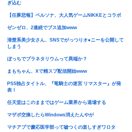
ぎ込む
【任豚悲報】ペルソナ、大人気ゲームNIKKEとコラボ
ゼンゼロ、2連続でブス追加www
清楚系美少女さん、SNSでがっつりオ●ニーを公開して
しまう
ぼっちでプラネタリウムって異端か？
まもちゃん、Xで精スプ配信開始www
PS5独占タイトル、『竜騎士の迷宮 リマスター』が発
表！
任天堂はこのままではゲーム業界から退場する
マザボ交換したらWindows消えたんやが
マチアプで慶応医学部って嘘つくの楽しすぎワロタ