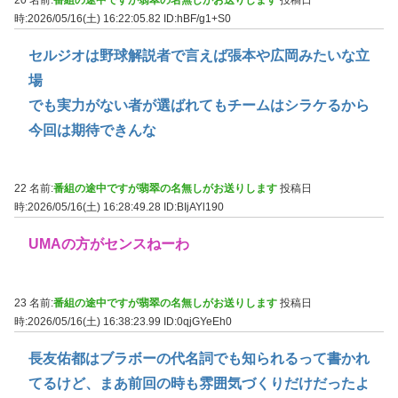
時:2026/05/16(土) 16:22:05.82
ID:hBF/g1+S0
セルジオは野球解説者で言えば張本や広岡みたいな立
場
でも実力がない者が選ばれてもチームはシラケるから
今回は期待できんな
22 名前:
番組の途中ですが翡翠の名無しがお送りします
投稿日
時:2026/05/16(土) 16:28:49.28
ID:BIjAYl190
UMAの方がセンスねーわ
23 名前:
番組の途中ですが翡翠の名無しがお送りします
投稿日
時:2026/05/16(土) 16:38:23.99
ID:0qjGYeEh0
長友佑都はブラボーの代名詞でも知られるって書かれ
てるけど、まあ前回の時も雰囲気づくりだけだったよ