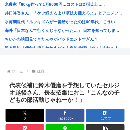
米農家「60kg作って1万8000円…コストは2万以上…...
古いパソコンのUSBに挿すだけで復活&高速化するマジック...
井口裕香さん、「ケツ鍛えるより演技力鍛えろよ」とアニメフ...
中国、止められないEV製造 売れず在庫山積み「売れたこと...
氷河期世代『ルッキズムが一番酷かったのは00年代、こうい...
危険物乙4さん合格率30%の難関試験になる
海外「日本なんて行くんじゃなかった…」 日本を知ってしま...
氷河期世代『ルッキズムが一番酷かったのは00年代、こうい...
ちいかわ映画見てきたんやがバッドエンドすぎん？
女子中学生をカッターナイフで脅し性的暴行か 56歳男を逮...
熊本県民「俺たち逆らわねえだぁ！自民党様に従いますだぁ！...
高市早苗、また経歴にウソが判明
お絵描きAIくん、読む本が決まらない、可愛い女の子も作れ...
お前らお盆の準備をしたか？国父安倍晋三が天国から帰ってく...
ホーム
嫌儲
韓国人「悲報：FIFA会長にさえ2002年W杯で韓国が審...
韓国人「日本のサッカー協会も性接待やってるんじゃないです...
代表候補に鈴木優磨を予想していたセルジ
小泉進次郎「北朝鮮に厳重に抗議し、強く非難した」
オ越後さん、長友招集におこ「こんなの子
どもの部活動じゃねーか！」
今期アニメ、無職さよララ乙女怪獣ヤニねこ鉄ジャン天幕きみ...
日本さん食料自給率が過去最低に 25年度37% 主要先進...
韓国、日本の新しい防衛白書に対する当てつけで、日本の制止...
X
Facebook
はてブ
トランプ大統領、イランとの戦闘「近く終結するだろう」と表...