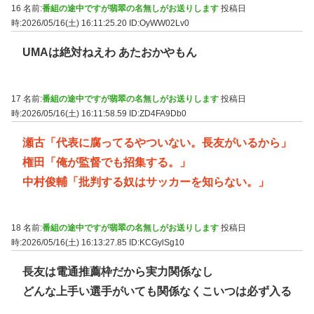
16 名前:
番組の途中ですが翡翠の名無しがお送りします
投稿日
時:2026/05/16(土) 16:11:25.20
ID:OyWW02Lv0
UMAは絶対ねえわ あたおかやもん
17 名前:
番組の途中ですが翡翠の名無しがお送りします
投稿日
時:2026/05/16(土) 16:11:58.59
ID:ZD4FA9Db0
瀬古「代表に腐ってるやついない。長友がいるから」
権田「俺が監督でも招集する。」
中村俊輔「批判する奴はサッカーを知らない。」
18 名前:
番組の途中ですが翡翠の名無しがお送りします
投稿日
時:2026/05/16(土) 16:13:27.85
ID:KCGylSg10
長友は電通推薦枠だから実力関係なし
どんな上手い選手がいても関係なくこいつは必ず入る