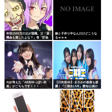
年収1500万の父が退職。父「退
嫁と子作り中なんだけどこうな
職金も渡したよな？」母「貯金
るｗｗｗ
なんてないよー」父「全部なく
なったの！？」→予想外の返事
に家族騒然となり…
AIが考えた「AKB48っぽい衣
【日向坂46】 まさかの楽曲も披
装」がこちらです！！！
露！『三期生LIVE』愛知公演の
レポがこちら