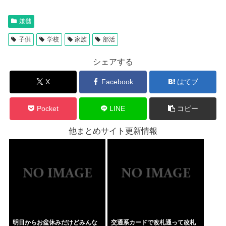
嫌儲
子供
学校
家族
部活
シェアする
X
Facebook
はてブ
Pocket
LINE
コピー
他まとめサイト更新情報
明日からお盆休みだけどみんな
交通系カードで改札通って改札