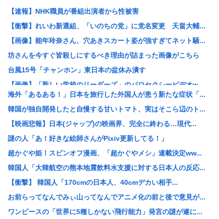
【速報】NHK職員が番組出演者から性被害
【衝撃】れいわ新選組、「いのちの党」に党名変更 天畠大輔...
【画像】能年玲奈さん、穴あきスカート姿が強すぎてネット騒...
坊さんを今すぐ皆殺しにするべき理由が詰まった画像がこちら
台風15号「チャンホン」東日本の盆休み潰す
【画像】「新しい学校のリーダーズ」のパロセクシービデオw...
海外「あるある！」日本を旅行した外国人が患う新たな症状「...
【困惑】株資産7億円あるのに交通も食事も服も全部優待・・...
韓国が独自開発したと自慢する甘いトマト、実はそこら辺のト...
【画像】高市早苗さん、殺されることに怯え始めるwww
【映画悲報】日本(ジャップ)の映画界、完全に終わる…現代...
【困惑】資産7億円あるのに、移動も食事も服も株主優待生活
謎の人「あ！好きな絵師さんがPixiv更新してる！」
【画像】高市早苗、殺されることに怯え始める
超かぐや姫！スピンオフ漫画、「超かぐやメシ」連載決定ww...
【画像】飛行機の隣の客に手コキされたイケメンwww
韓国人「大韓航空の熊本地震飲料水支援に対する日本人の反応...
券売機でチンタラしてる鈍感日本人、ガチで増える。197c...
【衝撃】 韓国人「170cmの日本人、40cmデカい相手...
【衝撃】50代女性、京大病院で脳腫瘍手術→“腫瘍の無い部...
お前らってなんでみぃ山ってなんでアニメ化の前と後で意見が...
【画像】ディズニーのおいなり巻（600円）、流石にアレす...
ワンピースの「世界に5種しかない飛行能力」発言の謎が遂に...
小学生の時、廊下を走ったときの危険性と利点について統計を...