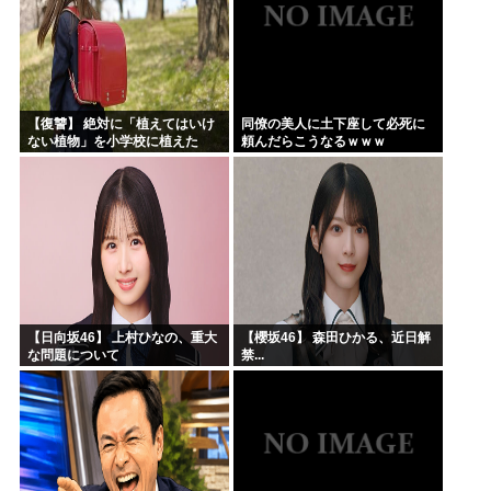
【復讐】 絶対に「植えてはいけ
同僚の美人に土下座して必死に
ない植物」を小学校に植えた
頼んだらこうなるｗｗｗ
→20年経って見に行くと…
「！？」衝撃の光景が・・・
【日向坂46】 上村ひなの、重大
【櫻坂46】 森田ひかる、近日解
な問題について
禁...