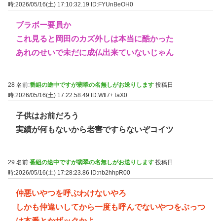
時:2026/05/16(土) 17:10:32.19
ID:FYUnBeOH0
ブラボー要員か
これ見ると岡田のカズ外しは本当に酷かった
あれのせいで未だに成仏出来ていないじゃん
28 名前:
番組の途中ですが翡翠の名無しがお送りします
投稿日
時:2026/05/16(土) 17:22:58.49
ID:WIl7+TaX0
子供はお前だろう
実績が何もないから老害ですらないぞコイツ
29 名前:
番組の途中ですが翡翠の名無しがお送りします
投稿日
時:2026/05/16(土) 17:28:23.86
ID:nb2hhpR00
仲悪いやつを呼ぶわけないやろ
しかも仲違いしてから一度も呼んでないやつをぶっつ
け本番とかザックかよ