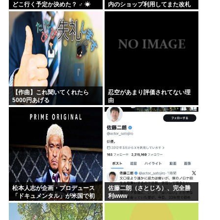
どこ行く予定か決めた？ ‍♂ ☀
内のショップ利用してまた改札
出ようとしたら出られなくてワ
ロタ
【作曲】これ聞いてくれたら
忍空があまり評価されてない理
5000円あげる
由
松本人志が企画・プロデュース
佐藤二朗（さとじろ）、完全勝
「ドキュメンタル」が米国で初
利www
制作決定 シンプルな設定に国境
超えた支持