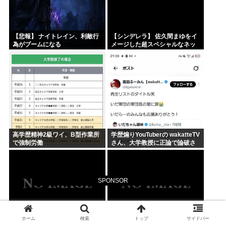
【悲報】 ナイトレイン、利敵行
【シンデレラ】 佐久間まゆをイ
為がブームになる
メージした超スペシャルなネッ
クレスが登場する件について
高学歴精神2級ワイ、B型作業所
学歴煽りYouTuberの wakatteTV
で強制労働
さん、大学教授に正論で論破さ
れたので信者ファンネルに冷笑
させるしかなす術がなくなる
SPONSOR
ホーム
検索
トップ
サイドバー