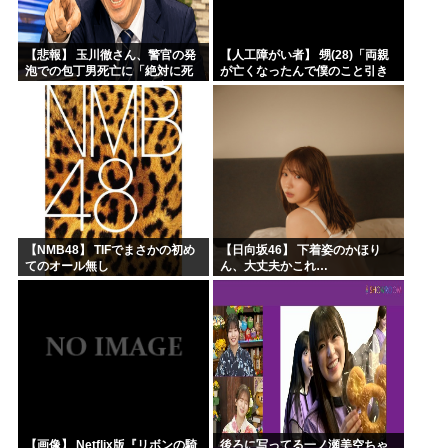
【悲報】 玉川徹さん、警官の発
【人工障がい者】 甥(28)「両親
泡での包丁男死亡に「絶対に死
が亡くなったんで僕のこと引き
刑にならない罪なのに警察が死
取ってほしいんですけど！」な
刑にした！」 → 元警官のマジレ
んでいい年したヒキニートを引
スがコチラ → ………
き取らなきゃいけないんだ...
【NMB48】 TIFでまさかの初め
【日向坂46】 下着姿のかほり
てのオール無し
ん、大丈夫かこれ…
【画像】 Netflix版『リボンの騎
後ろに写ってる一ノ瀬美空ちゃ