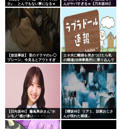
士』、とんでもない事になるｗ
んがヤバすぎるｗ【乃木坂46】
ｗｗｗｗ
【放送事故】 昔のドラマのレ◯
エネ夫に離婚を突きつけたら私
プシーン、今見るとアウトすぎ
の職場(法律事務所)に乗り込んで
る・・・
きた 堂々と「離婚の法律相談で
す。母の薦めでこちらに参りま
した」と言っているが、...
【日向坂46】 藤嶌果歩さん"ホ
【櫻坂46】 リアミ、説教おじさ
ンモノ"感が凄い・・・
んが現れた模様...