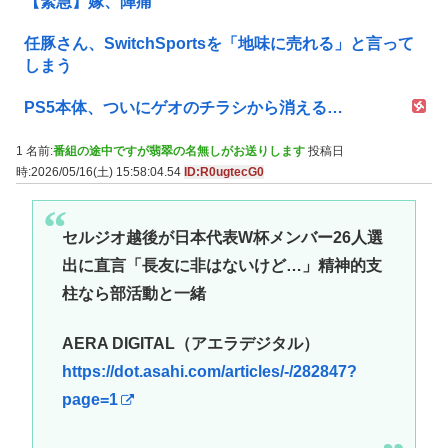
【緊急】嫁、陣痛
任豚さん、SwitchSportsを「地味に売れる」と言って
しまう
PS5本体、ついにゲオのチラシから消える…
1 名前:
番組の途中ですが翡翠の名無しがお送りします
投稿日
時:2026/05/16(土) 15:58:04.54
ID:R0ugtecG0
セルジオ越後が日本代表W杯メンバー26人選
出に直言「長友に非はないけど…」精神的支
柱なら部活動と一緒
AERA DIGITAL（アエラデジタル）
https://dot.asahi.com/articles/-/282847?
page=1