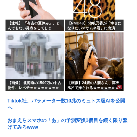
【速報】 『有吉の夏休み』、と
【NMB48】 池帆乃香が「幸せに
んでもない発表をしてしま
なりたいマサムネ君」に出演
う！！！！！
【画像】 北海道の1500万の中古
【画像】24歳の人妻さん、露天
物件、レベチｗｗｗｗｗｗｗｗ
風呂で撮られるｗｗｗｗｗｗｗ
ｗｗｗｗｗｗｗｗｗｗｗｗ
ｗｗｗｗｗｗｗｗｗｗ
Tiktok社、パラメーター数10兆のミュトス級AIを公開
へ
おまえらスマホの「あ」の予測変換1個目を続く限り繋
げてみろwww