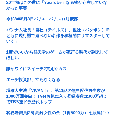
20年前はこの世に「YouTube」なる物が存在していな
かった事実
令和8年8月8日パチ●コパチスロ対策部
バンナム社長「自社（テイルズ）、他社（パタポン）IP
ともに現行機で遊べない名作を積極的にリマスターして
いく」
1度でいいから任天堂のゲームが流行る時代が到来して
ほしい
誰かワイにスイッチ2買えやカス
エッヂ投資部、立たなくなる
堺雅人主演『VIVANT』、第11話の無料配信再生数が
1000万回突破！ TVerお気に入り登録者数は300万超え
でTBS連ドラ歴代トップ
税務署職員(25) 高齢女性の金（1億5000万）を競艇につ