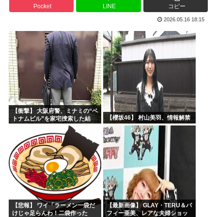
Pocket
LINE
コピー
海外の反応：韓国サッカー協会、国際審判員らを性接待
2026.05.16 18:15
「作り込んである高尚アニメ」なんかよりも「心の揺れ動く少...
トランプ「悪夢のオバマ政権！景気が悪いのはオバマのせい」
ひなこのーと作者、顔と一緒に乳首を晒すも抜けない
中国新聞「高市総理は非核三原則堅持をはっきり言わなかった...
韓国人「現在の日本の沖縄のスーパーは台風のおかげでこうな...
【衝撃】 大阪府警、ミナミの“ベ
【櫻坂46】 村山美羽、情報解禁
トナムビル”を家宅捜索した結
果・・・・・・
【悲報】 ワイ「ラーメン一袋だ
【最新画像】 GLAY・TERU＆パ
けじゃ足らんわ！二袋作った
フィー亜美、レアな夫婦ショッ