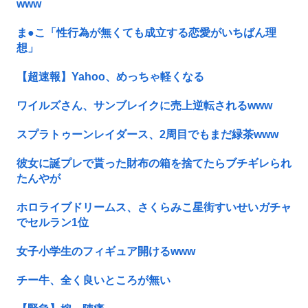
www
ま●こ「性行為が無くても成立する恋愛がいちばん理
想」
【超速報】Yahoo、めっちゃ軽くなる
ワイルズさん、サンブレイクに売上逆転されるwww
スプラトゥーンレイダース、2周目でもまだ緑茶www
彼女に誕プレで貰った財布の箱を捨てたらブチギレられ
たんやが
ホロライブドリームス、さくらみこ星街すいせいガチャ
でセルラン1位
女子小学生のフィギュア開けるwww
チー牛、全く良いところが無い