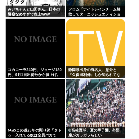
みいちゃんと山田さん、日本の
フロム「ナイトレインチーム解
警察なめすぎで炎上www
散してターニッシュエディショ
ン完成させました」←これｗｗ
ｗｗ
コカコーラ240円、ジョージ180
静岡県出身の有名人、意外と
円、9月1日出荷分から値上げ。
『久保田利伸』しか知られてな
ガソリンより高いとか意味不明
い
すぎる
ᝰ✍この道23年の彫り師「タト
⚾高校野球、夏の甲子園、外野
ゥー入れてる奴は全員バカで
席がガラガラらしい