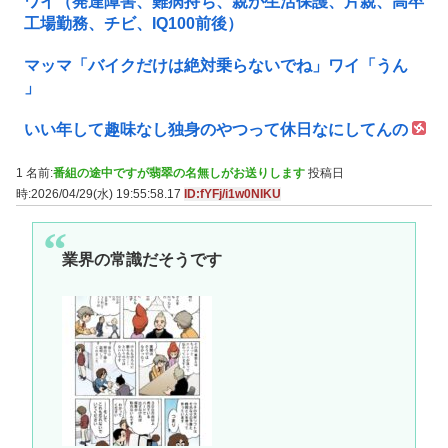
ワイ（発達障害、難病持ち、親が生活保護、片親、高卒
工場勤務、チビ、IQ100前後）
マッマ「バイクだけは絶対乗らないでね」ワイ「うん
」
いい年して趣味なし独身のやつって休日なにしてんの
1 名前:
番組の途中ですが翡翠の名無しがお送りします
投稿日
時:2026/04/29(水) 19:55:58.17
ID:fYFj/i1w0NIKU
業界の常識だそうです