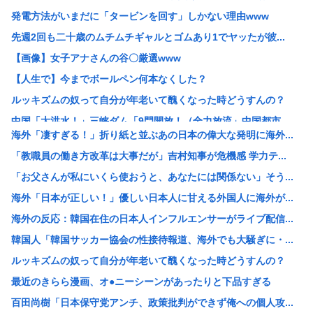
発電方法がいまだに「タービンを回す」しかない理由www
先週2回も二十歳のムチムチギャルとゴムあり1でヤッたが彼...
【画像】女子アナさんの谷〇厳選www
【人生で】今までボールペン何本なくした？
ルッキズムの奴って自分が年老いて醜くなった時どうすんの？
中国「大洪水！」三峡ダム「9門開放！（全力放流」中国都市...
海外「凄すぎる！」折り紙と並ぶあの日本の偉大な発明に海外...
靖国神社さん、参拝者に「軍服着用」「コスプレ」を禁止する...
「教職員の働き方改革は大事だが」吉村知事が危機感 学力テ...
石破茂前総理「ウクライナが核放棄しなければロシア侵攻しな...
「お父さんが私にいくら使おうと、あなたには関係ない」そう...
【画像】白人女はどうしてデブでもエ口いのか
海外「日本が正しい！」優しい日本人に甘える外国人に海外が...
【画像】コスプレイヤー業界、えなこ(30)を抜いてしまう...
海外の反応：韓国在住の日本人インフルエンサーがライブ配信...
「女性が排泄する様子を見たくて」「床に寝込んでしまった」...
韓国人「韓国サッカー協会の性接待報道、海外でも大騒ぎに・...
【朗報】靖国神社、軍服コスプレでの参拝を禁止へwww
ルッキズムの奴って自分が年老いて醜くなった時どうすんの？
台風13号は中国大陸に行ったけど、15号の予想進路…なん...
最近のきらら漫画、オ●ニーシーンがあったりと下品すぎる
【画像】かぐや様は告らせたいの伊井野ミコちゃんは大変かわ...
百田尚樹「日本保守党アンチ、政策批判ができず俺への個人攻...
【画像】クレヨンしんちゃんでエッッッしたいキャラ、満場一...