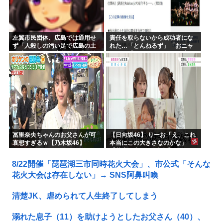
左翼市民団体、広島では通用せ
責任を取らないから成功者にな
ず「人殺しの汚い足で広島の土
れた…「とんねるず」「おニャ
を踏むな！」→広島県民「お前
ン子」「AKB」とヒットを出し
らの方が汚いんじゃ！」「ワシ
続けた秋元康の哲学！！！
らが広島県民じゃ」
冨里奈央ちゃんのお父さんが可
【日向坂46】 りーお「え、これ
哀想すぎるｗ【乃木坂46】
本当にこの大きさなのかな」
【藤嶌果歩 1st写真集】
8/22開催「琵琶湖三市同時花火大会」、市公式「そんな
花火大会は存在しない」→ SNS阿鼻叫喚
清楚JK、虐められて人生終了してしまう
溺れた息子（11）を助けようとしたお父さん（40）、