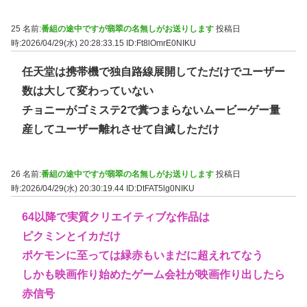
25 名前:
番組の途中ですが翡翠の名無しがお送りします
投稿日
時:2026/04/29(水) 20:28:33.15
ID:Ft8lOmrE0NIKU
任天堂は携帯機で独自路線展開してただけでユーザー
数は大して変わっていない
チョニーがゴミステ2で糞つまらないムービーゲー量
産してユーザー離れさせて自滅しただけ
26 名前:
番組の途中ですが翡翠の名無しがお送りします
投稿日
時:2026/04/29(水) 20:30:19.44
ID:DtFAT5lg0NIKU
64以降で実質クリエイティブな作品は
ピクミンとイカだけ
ポケモンに至っては緑赤もいまだに超えれてなう
しかも映画作り始めたゲーム会社が映画作り出したら
赤信号