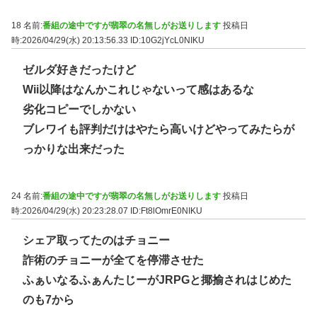
18 名前:
番組の途中ですが翡翠の名無しがお送りします
投稿日
時:2026/04/29(水) 20:13:56.33
ID:10G2jYcL0NIKU
ゼルダ好きだったけど
Wii以降はなんかこれじゃないって感はあるな
劣化コピーでしかない
ブレワイも評判だけはやたら高いけどやってみたらが
っかりな出来だった
24 名前:
番組の途中ですが翡翠の名無しがお送りします
投稿日
時:2026/04/29(水) 20:23:28.07
ID:Ft8lOmrE0NIKU
シェア取ってたのはチョニー
詐術のチョニーが全てを停滞させた
ふぁいなるふぁんたじーがJRPGと揶揄されはじめた
のも7から