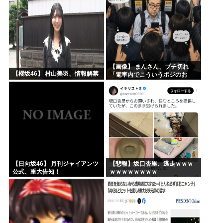
【画像】 まんさん、ブチ切れ
【櫻坂46】 村山美羽、情報解禁
「電車内でこういうポジのお
じ、ガチでイラネ」→
【日向坂46】 月刊ジャイアンツ
【悲報】坂口杏里、逃走ｗｗｗ
公式、重大告知！
ｗｗｗｗｗｗｗｗ