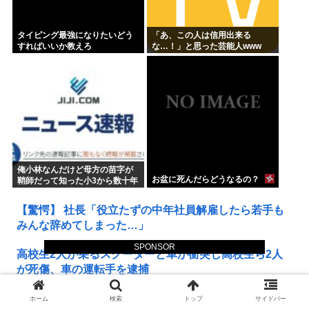
タイピング最強になりたいどう
「あ、この人は信用出来る
すればいいか教えろ
な…！」と思った芸能人www
俺小林なんだけど母方の苗字が
お盆に死んだらどうなるの？
鞘師だって知った小3から数十年
毎日悔しくて泣いてる
【驚愕】 社長「役立たずの中年社員解雇したら若手も
みんな辞めてしまった…」
SPONSOR
高校生2人が乗るスクーターと車が衝突し高校生ら2人
が死傷、車の運転手を逮捕
【驚愕】 インドネシア、[ドラえもんが16人発見される
ホーム
検索
トップ
サイドバー