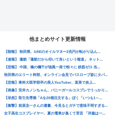
他まとめサイト更新情報
【朗報】 秋田県、UAEのオイルマネー2兆円が転がり込ん...
【速報】 蓮舫「蓮舫だから叩いて良いという報道」 ネット...
【悲報】 中国、橋の欄干が強風一発で粉々に 鉄筋ゼロ 当...
秋田県のエリート幹部、オンライン会見でバスローブ姿にタバ...
【悲報】東科大医学部卒の美人YouTuber、直美で炎上...
【画像】安井カノンちゃん、バニーガールコスプレでうっかり...
【呆然】取引先専務「Aを20個注文する」ぼく「いつも1～...
【衝撃】前原圭一さんの遺書、今見るとガチで意味不明すぎる...
女子高生コスプレイヤー、夏の電車が臭くて苦言 「洋服は一...