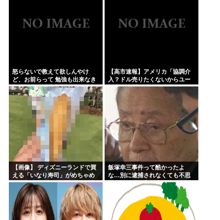
＊に包丁をそっとロックオンし...
怒らないで教えて欲しんやけ
【高市速報】アメリカ「協調介
ど、お前らって 勉強も出来なき
入？ドル売りたくないからユー
ゃスポーツも出来ない 面白くも
ロ売るわ」EU激怒www
なければ顔も悪い クラスの5軍
だったよね？
【画像】 ディズニーランドで買
飯塚幸三事件って酷かったよ
える「いなり寿司」がめちゃめ
な…別に逮捕されなくても不思
ちゃ美味しそう
議は無いのに上級上級叩かれま
くってさ