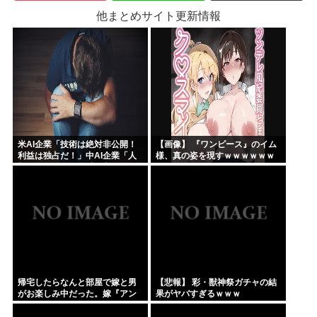
他まとめサイト更新情報
米AI企業「技術は絶対非公開！
【画像】 『ワンピース』のイム
利益は独占だ！」中AI企業「人
様、真の姿を現すｗｗｗｗｗｗ
類に公開します、独り占めなん
て罰が当たる」これ
帰宅したらなんと部屋で嫁と男
【悲報】 彩・獣神祭ガチャの結
がお楽しみ中だった。嫁『アン
果がヤバすぎるｗｗｗ
アン…』俺（なんじゃこりゃ
ぁ…） → 丸見えだったので男の