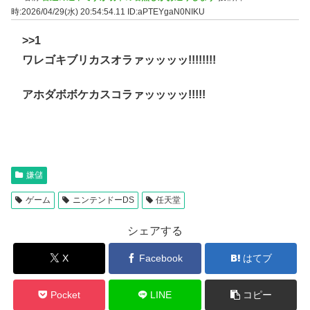
時:2026/04/29(水) 20:54:54.11
ID:aPTEYgaN0NIKU
>>1
ワレゴキブリカスオラァッッッッ!!!!!!!!
アホダボボケカスコラァッッッッ!!!!!
嫌儲
ゲーム
ニンテンドーDS
任天堂
シェアする
X
Facebook
はてブ
Pocket
LINE
コピー