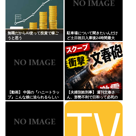
無職だからAI使って投資で稼ご
駐車場について聞きたいんだけ
うと思う
ど土日祝日入庫後24時間最大
800円って日曜いれて出庫日が平
日の場合料金どうなるの
【動画】 中国の『ハニートラッ
【夫婦別姓刑事】 週刊文春さ
プ』こんな娘に迫られるらしい
ん、形勢不利で日和って必死の
ｗｗｗｗｗｗ
火消しムーブ『SNSのデマが
ー！』ｗｗｗｗｗｗｗ