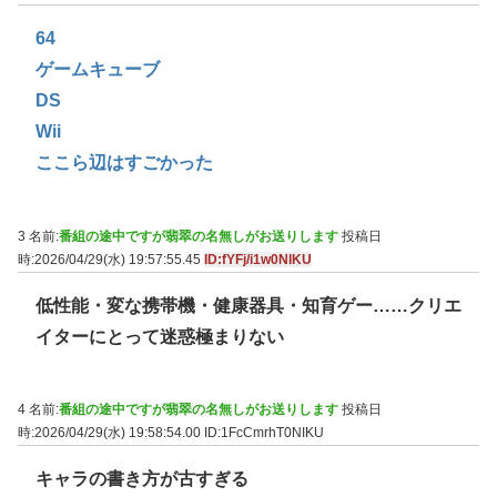
64
ゲームキューブ
DS
Wii
ここら辺はすごかった
3 名前:
番組の途中ですが翡翠の名無しがお送りします
投稿日
時:2026/04/29(水) 19:57:55.45
ID:fYFj/i1w0NIKU
低性能・変な携帯機・健康器具・知育ゲー……クリエ
イターにとって迷惑極まりない
4 名前:
番組の途中ですが翡翠の名無しがお送りします
投稿日
時:2026/04/29(水) 19:58:54.00
ID:1FcCmrhT0NIKU
キャラの書き方が古すぎる