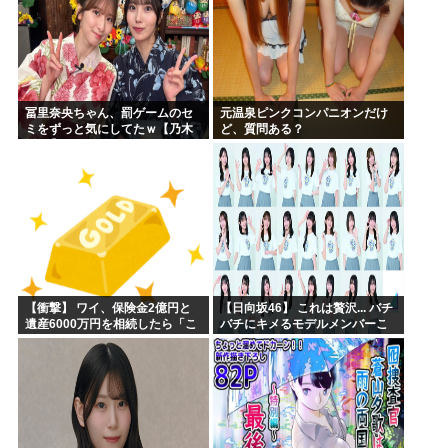
冨里奈央ちゃん、罰ゲームのセ
元温泉ピンクコンパニオンだけ
ミをずっと気にしてたｗ【乃木
ど、質問ある？
坂46】
【衝撃】 ワイ、保険金2億円と
【日向坂46】 これは贅沢... バチ
遺産6000万円を相続したら「こ
バチにキメるモデルメンバーこ
う」なった・・・
ちら