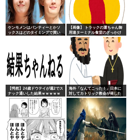
ケンモメンはパンティーとかソ
【画像】 トラックの運ちゃん御
ックスはどのタイミングで買い
用達ターミナル食堂のざっかけ
替えてるの？
ないオムライスｗｗｗｗｗｗｗ
ｗｗｗ
【愕然】24歳ドウテイが週2でス
海外「なんてこった！」日本に
ナック通いした結果ｗｗｗｗｗ
対してカトリック教会が発した
ｗｗｗｗｗｗｗｗ
声明に海外からコメントが殺到
中