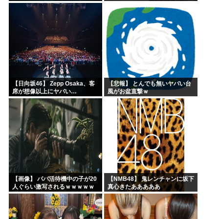
【日向坂46】 Zepp Osaka、客
【悲報】 とんでも無いヤバい台
席が想像以上にヤバい…
風がお盆直撃ｗ
【画像】 パパ活待機中の子が20
【NMB48】 鬼レンチャンに坂下
人ぐらい激写されるｗｗｗｗｗ
真心きたあああああ
ｗｗｗｗｗｗ