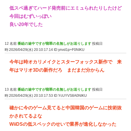
低スペ過ぎてハード発売前にエミュられたりしたけど
今回はむずいっぽい
良い20年でした
12 名前:
番組の途中ですが翡翠の名無しがお送りします
投稿日
時:2026/04/29(水) 20:10:17.14
ID:ynvd1p+F0NIKU
今年は時オカリメイクとスターフォックス新作で 来
年はマリオ3Dの新作だろ まだまだ分からん
13 名前:
番組の途中ですが翡翠の名無しがお送りします
投稿日
時:2026/04/29(水) 20:10:17.53
ID:YcUYVS8A0NIKU
確かに今のゲーム見てると中国韓国のゲームに技術抜
かされてるよな
WiiDSの低スペックのせいで業界が進化しなかった