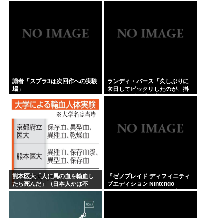
す」
識者「スプラ3は次回作への実験
ランディ・バース「久しぶりに
場」
来日してビックリしたのが、掛
布さんの髪の毛が増えていた。
岡田さんは髪の毛がなくなって
た」
熊本医大「人に馬の血を輸血し
『ゼノブレイド ディフィニティ
たら死んだ」（日本人かは不
ブエディション Nintendo
明）
Switch 2 Edition』3,713 本