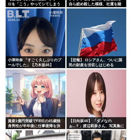
ロを「こう」やってシてしまう
自ら絞め殺した模様、社運を賭
ｗｗｗｗｗｗ
けたドル箱コンテンツが御蔵入
りになってしまい……
小津玲奈 「すごく久しぶりのプ
【悲報】 ロシアさん、ついに国
ールでした」【乃木坂46】
民の財産を没収しはじめる
資産1億円突破でFIREの45歳独
【日向坂46】 「ダメなの
身男性が半年後に仕事復帰を決
ぉ...？」渡辺莉奈さん、写真集に
意した「1通の通知」
興味津々