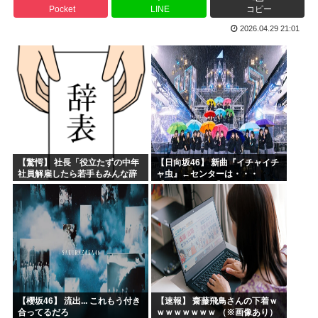
Pocket
LINE
コピー
エッヂ声優大好き部
2026.04.29 21:01
ラジコンのキングタイガーでスズメバチの巣に突撃「ハチから...
イチローがマリナーズ主催のHRダービーで見せた活躍にML...
高市早苗、また怪しい経歴が出てくるwww
子供にはロボットアニメ以外禁止にするわ
【画像】キオクシア声優・羊宮妃那ちゃん今日も信用できるw...
【驚愕】 社長「役立たずの中年
【日向坂46】 新曲『イチャイチ
社員解雇したら若手もみんな辞
ャ虫』←センターは・・・
めてしまった…」
【18thシングル】
【櫻坂46】 流出... これもう付き
【速報】 齋藤飛鳥さんの下着ｗ
合ってるだろ
ｗｗｗｗｗｗｗ （※画像あり）