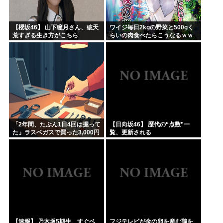
【櫻坂46】 山下瞳月さん、破天
ワイジ毎日2kgの野菜と500gく
荒すぎる生き方がこちら
らいの肉食べたらこうなるｗｗ
ｗ
「2年間、たぶん1日4回は握って
【日向坂46】 歴代の“点数”一
た」ラスベガスで買った3,000円
覧、更新される
のキーホルダーを調べたら
【速報】 乃木坂5期生、すぐベ
フジテレビが金の卵を産む鶏を