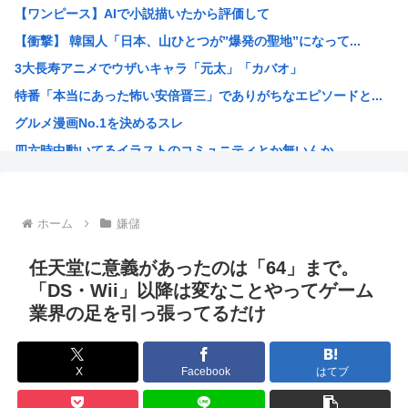
【ワンピース】AIで小説描いたから評価して
【画像】令和の高校生、校舎内で前戯してて草www
【衝撃】 韓国人「日本、山ひとつが”爆発の聖地”になって...
登山家「山で迷ったらとりあえず登れ」登山家「沢を見つけて...
3大長寿アニメでウザいキャラ「元太」「カバオ」
なろうの王様キャラって無能ばかりじゃないか？
特番「本当にあった怖い安倍晋三」でありがちなエピソードと...
【悲報】ちいかわ映画、朝一上映終わって帰ろうとしたおじさ...
グルメ漫画No.1を決めるスレ
【共産党】募金中に中指がメガネに当たった？物理的に不可能...
四六時中動いてるイラストのコミュニティとか無いんか
京大病院で脳が破壊され植物状態になった女性、意識は正常な...
韓国人「大韓サッカー協会が過去に20人の外国人審判らに不...
ワイの描いたイラストにアドバイスクレメンス
ホーム
嫌儲
マッシヴ・アタック、シンガポール公演でパレスチナ国旗を掲...
「お父さんが私にいくら使おうと、あなたには関係ない」そう...
任天堂に意義があったのは「64」まで。
識者「山上徹也が安倍晋三を討たなければ、日本国は今でも統...
「DS・Wii」以降は変なことやってゲーム
業界の足を引っ張ってるだけ
オトンがこれ見てガンダムって言うんやが
灼眼のシャナというラノベwww
プーチン「あえて申し上げます。助けてください。」
X
Facebook
はてブ
このガンプラなにかわかる？