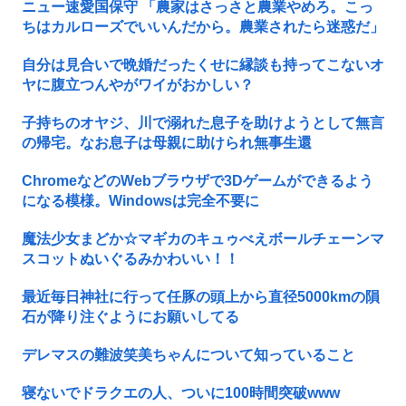
ニュー速愛国保守 「農家はさっさと農業やめろ。こっ
ちはカルローズでいいんだから。農業されたら迷惑だ」
自分は見合いで晩婚だったくせに縁談も持ってこないオ
ヤに腹立つんやがワイがおかしい？
子持ちのオヤジ、川で溺れた息子を助けようとして無言
の帰宅。なお息子は母親に助けられ無事生還
ChromeなどのWebブラウザで3Dゲームができるよう
になる模様。Windowsは完全不要に
魔法少女まどか☆マギカのキュゥべえボールチェーンマ
スコットぬいぐるみかわいい！！
最近毎日神社に行って任豚の頭上から直径5000kmの隕
石が降り注ぐようにお願いしてる
デレマスの難波笑美ちゃんについて知っていること
寝ないでドラクエの人、ついに100時間突破www