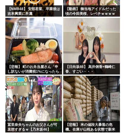
【NMB48】 安部若菜、卒業後は
【動画】 御当地アイドルだった
吉本興業に所属
頃の今田美桜、レベチｗｗｗｗ
ｗｗｗｗｗｗｗｗｗｗｗｗｗｗ
【悲報】 町のお弁当屋さん「申
【日向坂46】 高井俐香×鶴崎仁
し訳ないが消費税1%になったら
香、すごい・・・
その分商品代を値上げするわ」
冨里奈央ちゃんのお父さんが可
【悲報】 米の値段大暴落の危
哀想すぎるｗ【乃木坂46】
機。在庫が山程ある状態で新米