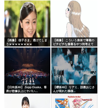
の収穫始まる。「米農家が生活
できない」
【画像】 佳子さま、透けてしま
【画像】 こういう身体で薄着の
うｗｗｗｗｗｗｗｗ
ピチピチな服着るやつ何考えて
るんだよ
【日向坂46】 Zepp Osaka、客
【櫻坂46】 リアミ、説教おじさ
席が想像以上にヤバい…
んが現れた模様...