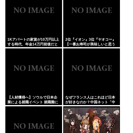
1Kアパートの家賃が10万円以上
2位『イオン』3位『ヤオコー』
する時代、年金14万円前後だと
【一番お寿司が美味しいと思う
賃貸の人は無理じゃね？
スーパー】300名が選ぶ1位に
【人材獲得へ】ソウルで日本企
なぜフランス人はこれほど日本
業による就職イベント 就職難に
が好きなのか？中国ネット「中
苦しむ韓国の若者が日本に注目
国人も日本が好き」