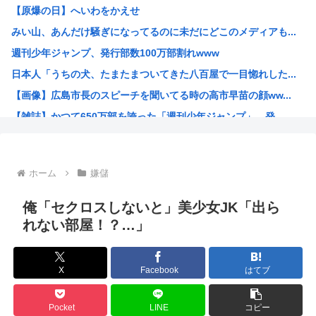
【原爆の日】へいわをかえせ
職場の貸本の習慣が、本を大事にしないおばさんのせいで無く...
みい山、あんだけ騒ぎになってるのに未だにどこのメディアも...
グラボ、国内価格4割値上げかwww
週刊少年ジャンプ、発行部数100万部割れwww
原爆投下81年
日本人「うちの犬、たまたまついてきた八百屋で一目惚れした...
「おっちゃん女の子になってスクール水着を着たいねん」60...
【画像】広島市長のスピーチを聞いてる時の高市早苗の顔ww...
警察官が60歳のおじいちゃんを射◯する動画が流出しやりす...
【雑誌】かつて650万部を誇った「週刊少年ジャンプ」、発...
ワイ、キンタマが腫れ上がって入院するも切開排膿で無事しな...
かのかりとかいう誰が見てるのか謎の漫画www
原爆投下81年
ホーム
嫌儲
海外「全部日本の真似だったのか…」 日本の普通のテレビ番...
海外「まるでトランプ」FIFAがW杯開催都市と結んだ約束...
俺「セクロスしないと」美少女JK「出ら
7時間かけて描いたHな糸会がこちら
れない部屋！？…」
Win95開発者「日本でITが3Kと呼ばれるのは企業が根...
海外「その通り！」日本人ならどこでも発展させると語る世界...
X
Facebook
はてブ
【1966年】 母の日に9歳の息子が帰らなかった——容疑...
日本人「うちの犬、たまたまついてきた八百屋で一目惚れした...
Pocket
LINE
コピー