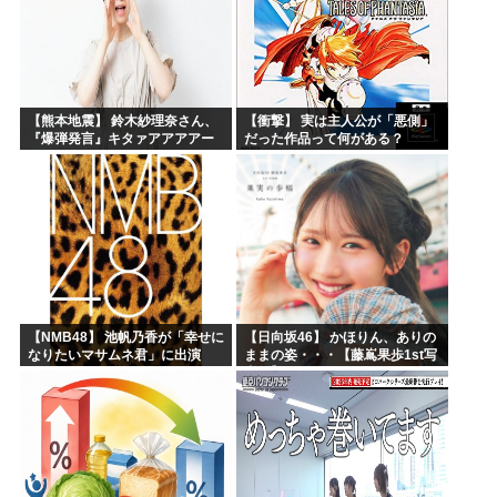
【熊本地震】 鈴木紗理奈さん、
【衝撃】 実は主人公が「悪側」
『爆弾発言』キタァアアアアー
だった作品って何がある？
ーーーーー！！
【NMB48】 池帆乃香が「幸せに
【日向坂46】 かほりん、ありの
なりたいマサムネ君」に出演
ままの姿・・・【藤嶌果歩1st写
真集】