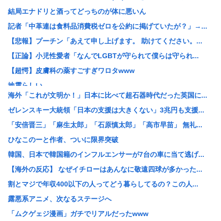
結局エナドリと酒ってどっちのが体に悪いん
記者「中革連は食料品消費税ゼロを公約に掲げていたが？」→...
【悲報】プーチン「あえて申し上げます。 助けてください。...
【正論】小児性愛者「なんでLGBTが守られて僕らは守られ...
【超愕】皮膚科の薬すごすぎワロタwww
地震らしい
海外「これが文明か！」日本に比べて超石器時代だった英国に...
【画像】松本人志さん、大勢の若いファンに囲まれてご満悦
ゼレンスキー大統領「日本の支援は大きくない」3兆円も支援...
【画像】田舎のオフィスレディのTikTok、えっちすぎる
「安倍晋三」「麻生太郎」「石原慎太郎」「高市早苗」 無礼...
韓国人「日本で新発売Galaxy Z Foldが売り切れ...
ひなこのーと作者、ついに限界突破
【画像】辻希空ちゃん、顔だけで普通に使える
韓国、日本で韓国籍のインフルエンサーが7台の車に当て逃げ...
地球に落下する人工衛星のアルミニウムが大気に及ぼす影響を...
【海外の反応】 なぜイチローはあんなに敬遠四球が多かった...
【朗報】みいちゃんと山田さん、大物漫画家たちから絶賛され...
割とマジで年収400以下の人ってどう暮らしてるの？この人...
【画像】ワイがBBA先輩から送られてきたライン、見るに耐...
露悪系アニメ、次なるステージへ
【予算100万】 市長「特定外来生物クビアカは気持ち悪い...
「ムクゲェジ漫画」ガチでリアルだったwww
日本の伝統文化『花火大会』、この5年で4分の1が消滅して...