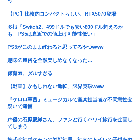
う
【PC】比較的コンパクトらしい、RTX5070登場
多根「Switch2、499ドルでも安い800ドル超えるか
も。PS5は直近での値上げ可能性低い」
PS5がこのまま終わると思ってるやつwww
趣味の風俗を全然楽しめなくなった…
保育園、ダルすぎる
【動画】かもしれない運転、限界突破www
『ケロロ軍曹』ミュージカルで音楽担当者が不同意性交
疑いで逮捕
声優の石原夏織さん、ファンと行くハワイ旅行を企画し
てしまう…
株式会社ポケモンの幹部社員、社内のトイレで子供を盗