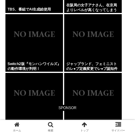
在阪局の女子アナさん、在京局
TBS、番組でAI生成絵使用
よりレベルが高くなってしまう
Switch2版『モンハンワイルズ』
ジャップランド、フェミニスト
の動作環境が判明！
のレ●プ定義変更でレ●プ認知件
数爆増www
SPONSOR
【動画】例の首吊り自殺配信、
【消費減税】日本の社会保障、
どんどん拡散されて終わるwww
岐路に 財源5兆円見通し立たず
ホーム
検索
トップ
サイドバー