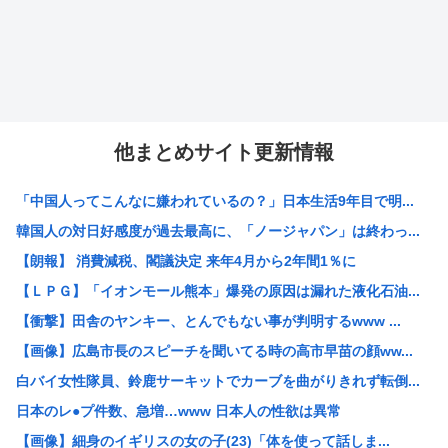
他まとめサイト更新情報
「中国人ってこんなに嫌われているの？」日本生活9年目で明...
韓国人の対日好感度が過去最高に、「ノージャパン」は終わっ...
【朗報】 消費減税、閣議決定 来年4月から2年間1％に
【ＬＰＧ】「イオンモール熊本」爆発の原因は漏れた液化石油...
【衝撃】田舎のヤンキー、とんでもない事が判明するwww ...
【画像】広島市長のスピーチを聞いてる時の高市早苗の顔ww...
白バイ女性隊員、鈴鹿サーキットでカーブを曲がりきれず転倒...
日本のレ●プ件数、急増…www 日本人の性欲は異常
【画像】細身のイギリスの女の子(23)「体を使って話しま...