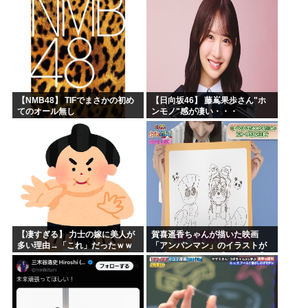
もそう思うよな？？？？？
「マジで誰かわからん」...
【NMB48】 TIFでまさかの初め
【日向坂46】 藤嶌果歩さん"ホ
てのオール無し
ンモノ"感が凄い・・・
【凄すぎる】 力士の嫁に美人が
賀喜遥香ちゃんが描いた映画
多い理由→「これ」だったｗｗ
「アンパンマン」のイラストが
ｗｗｗｗｗ
上手すぎる！！！【乃木坂46】