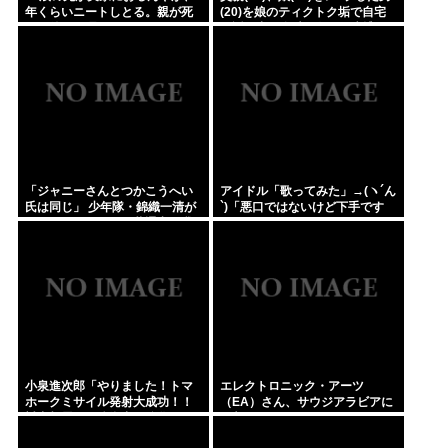
年くらいニートしとる。親が死
(20)を娘のティクトク垢で自宅
んだ後の処理どうしよう
に誘い出し自助 2人とも逮捕
「ジャニーさんとつかこうへい
アイドル「歌ってみた」→(ヽ´ん
氏は同じ」 少年隊・錦織一清が
`)「悪口ではないけど下手です
明かすレジェンドの共通点と我
ね」
流の演出論
小泉進次郎「やりました！トマ
エレクトロニック・アーツ
ホークミサイル発射大成功！！
（EA）さん、サウジアラビアに
対中朝露への防衛力を強化して
買収されてしまう。これはハラ
ますw」
ールゲーム爆誕か