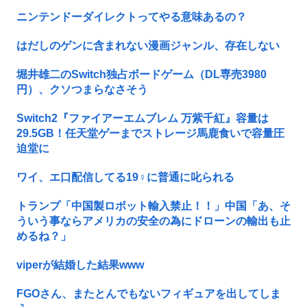
ニンテンドーダイレクトってやる意味あるの？
はだしのゲンに含まれない漫画ジャンル、存在しない
堀井雄二のSwitch独占ボードゲーム（DL専売3980
円）、クソつまらなさそう
Switch2『ファイアーエムブレム 万紫千紅』容量は
29.5GB！任天堂ゲーまでストレージ馬鹿食いで容量圧
迫堂に
ワイ、エ口配信してる19♀に普通に叱られる
トランプ「中国製ロボット輸入禁止！！」中国「あ、そ
ういう事ならアメリカの安全の為にドローンの輸出も止
めるね？」
viperが結婚した結果www
FGOさん、またとんでもないフィギュアを出してしま