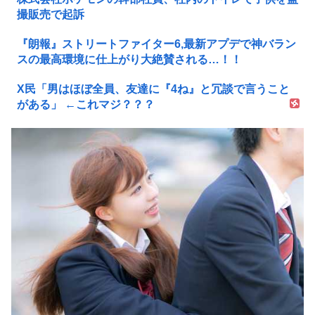
撮販売で起訴
『朗報』ストリートファイター6,最新アプデで神バラン
スの最高環境に仕上がり大絶賛される…！！
X民「男はほぼ全員、友達に『4ね』と冗談で言うこと
がある」 ←これマジ？？？