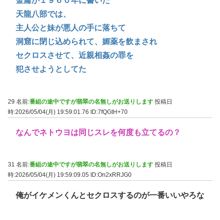
金庸が１９６０年に書いた
天龍八部では、
主人公と妹が悪人の手に落ちて
洞窟に閉じ込められて、媚薬を飲まされ
セクロスさせて、近親相姦の罪を
犯させようとしてた
29 名前:
番組の途中ですが翡翠の名無しがお送りします
投稿日
時:2026/05/04(月) 19:59:01.76
ID:7fQGtH+70
なんでネトウヨは同じスレを何度も立てるの？
31 名前:
番組の途中ですが翡翠の名無しがお送りします
投稿日
時:2026/05/04(月) 19:59:09.05
ID:On2xRRJG0
俺がイケメンくんとセクロスするのが一番いいやろな