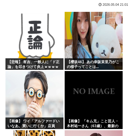
2026.05.04 21:01
海外「まるでトランプ」FIFAがW杯開催都市と結んだ約束...
海外「全部日本の真似だったのか…」 日本の普通のテレビ番...
お絵描きリレーってなんぞや
【海外の反応】 なぜイチローはあんなに敬遠四球が多かった...
平野綾とかいう女声優についてお前らが知ってることwww
みいちゃんと山田さんの漫画の作者なんでこんなに嫌われてる...
【悲報】 有吉、一般人に「ド正
【櫻坂46】 あの幸阪茉里乃がこ
論」を叩きつけて炎上ｗｗｗｗ
の様子ってことは...
ｗｗｗｗ
【画像】 ワイ「アルファードい
【画像】 「キム兄」こと芸人・
いなあ。買いに行くか」店員
木村祐一さん（63歳）、最新の
「ほいっ見積もりな！」ワイ
松本人志さんとのツーショット
「金額おかしくね？」←お前ら
が完全に別人だとネット騒然！