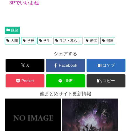
3Pでいいよね
嫌儲
人間
学校
学生
生活・暮らし
若者
部屋
シェアする
X
Facebook
はてブ
Pocket
LINE
コピー
他まとめサイト更新情報