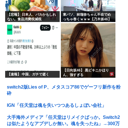
【悲報】 日本人、バカかもしれ
東パソ、林瑠奈ちゃん不在でめ
ない。食品消費税減税
っちゃ巻くｗｗｗ【乃木坂46】
（8%→1%）に93.2%の国民が
賛成してしまう
【日向坂46】 黒ビキニかほり
【速報】 中国、ガチで逝く
ん、強すぎる
switch2版Lies of P、メタスコア86でゲーフリ新作を粉
砕
IGN「任天堂は魂を失いつつあるしょぼい会社」
大手海外メディア「任天堂はリメイクばっか。Switch2
は似たようなアプデしか無い。魂を失ったね」→300万