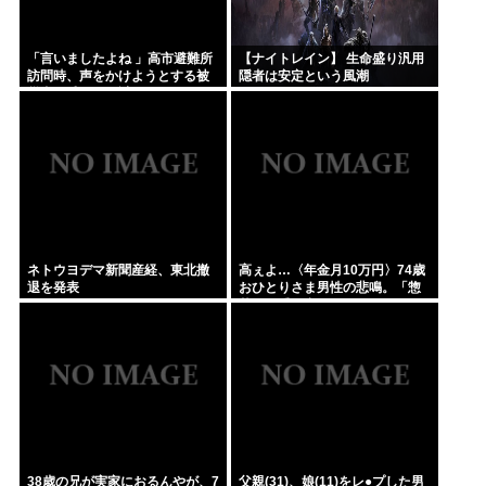
「言いましたよね 」高市避難所
【ナイトレイン】 生命盛り汎用
訪問時、声をかけようとする被
隠者は安定という風潮
災者を威圧する謎のハゲガード
マンが発生
ネトウヨデマ新聞産経、東北撤
高ぇよ…〈年金月10万円〉74歳
退を発表
おひとりさま男性の悲鳴。「惣
菜すら手が出ない」
38歳の兄が実家におるんやが、7
父親(31)、娘(11)をレ●プした男