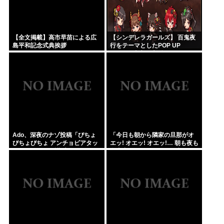
【全文掲載】高市早苗による広
【シンデレラガールズ】 百鬼夜
島平和記念式典挨拶
行をテーマとしたPOP UP
SHOPが東京・大阪にて開催
Ado、深夜のナゾ投稿「びちょ
「今日も朝から隣家の旦那がオ
びちょびちょ アンチョビアタッ
エッ! オエッ! オエッ!… 朝も夜も
ク！」 SNSに反響広がる
食事中もかなりえづきの音がし
て不愉快な1日が始まります…」