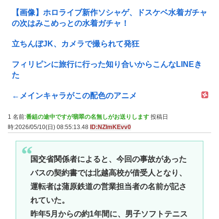
【画像】ホロライブ新作ソシャゲ、ドスケベ水着ガチャ
の次はみこめっとの水着ガチャ！
立ちんぼJK、カメラで撮られて発狂
フィリピンに旅行に行った知り合いからこんなLINEき
た
←メインキャラがこの配色のアニメ
1 名前:
番組の途中ですが翡翠の名無しがお送りします
投稿日
時:2026/05/10(日) 08:55:13.48
ID:NZImKEvv0
国交省関係者によると、今回の事故があった
バスの契約書では北越高校が借受人となり、
運転者は蒲原鉄道の営業担当者の名前が記さ
れていた。
昨年5月からの約1年間に、男子ソフトテニス