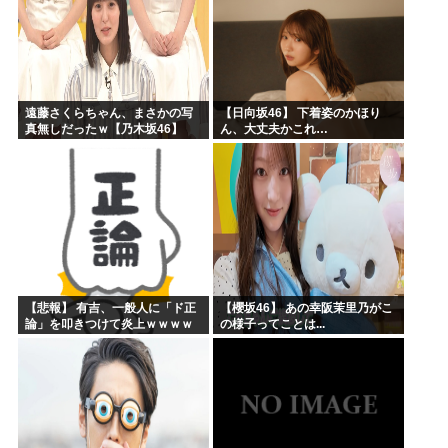
遠藤さくらちゃん、まさかの写
【日向坂46】 下着姿のかほり
真無しだったｗ【乃木坂46】
ん、大丈夫かこれ…
【悲報】 有吉、一般人に「ド正
【櫻坂46】 あの幸阪茉里乃がこ
論」を叩きつけて炎上ｗｗｗｗ
の様子ってことは...
ｗｗｗｗ