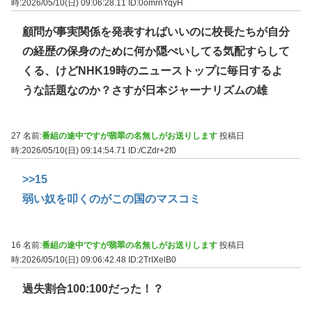
時:2026/05/10(日) 09:06:28.11
ID:0omrnYqyH
顧問が事実関係を発表すればいいのに校長たちが自分
の経歴の保身のために何か隠ぺいしてる気配すらして
くる、けどNHK19時のニューストップに毎日するよ
うな話題なのか？さすが日本ジャーナリズムの雄
27 名前:
番組の途中ですが翡翠の名無しがお送りします
投稿日
時:2026/05/10(日) 09:14:54.71
ID:/CZdr+2f0
>>15
弱い奴を叩くのがこの国のマスコミ
16 名前:
番組の途中ですが翡翠の名無しがお送りします
投稿日
時:2026/05/10(日) 09:06:42.48
ID:2TrIXelB0
過失割合100:100だった！？