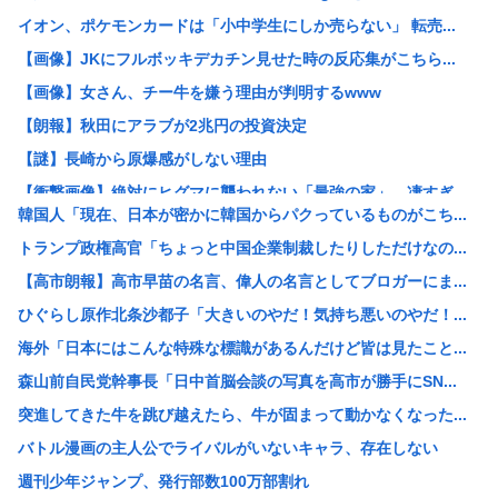
イオン、ポケモンカードは「小中学生にしか売らない」 転売...
【画像】JKにフルボッキデカチン見せた時の反応集がこちら...
【画像】女さん、チー牛を嫌う理由が判明するwww
【朗報】秋田にアラブが2兆円の投資決定
【謎】長崎から原爆感がしない理由
【衝撃画像】絶対にヒグマに襲われない「最強の家」、凄すぎ...
韓国人「現在、日本が密かに韓国からパクっているものがこち...
【消費税率1％】 「下げるのが筋なんですけど…」消費減税...
トランプ政権高官「ちょっと中国企業制裁したりしただけなの...
ワイ「どう見ても熟女AVのパッケージにしか見えん商品宣伝...
【高市朗報】高市早苗の名言、偉人の名言としてブロガーにま...
元ジャンポケ斉藤被告、懲役7年を求刑される
ひぐらし原作北条沙都子「大きいのやだ！気持ち悪いのやだ！...
AI活用すればするほど残業が増える現実
海外「日本にはこんな特殊な標識があるんだけど皆は見たこと...
中国「大洪水！」中国ダム「決壊」地元民「公式発表より死者...
森山前自民党幹事長「日中首脳会談の写真を高市が勝手にSN...
名古屋城本丸御殿の柱に修復不能な傷 「りょうじ」と「カイ...
突進してきた牛を跳び越えたら、牛が固まって動かなくなった...
【閲覧注意】元臆女キャバ嬢の首吊り自●配信、拡散されまく...
バトル漫画の主人公でライバルがいないキャラ、存在しない
【悲報】山里亮太さん、一般人のツイートに反撃開始www
週刊少年ジャンプ、発行部数100万部割れ
ゼレンスキー大統領、対日外交に不満か…大使らへ強化指示