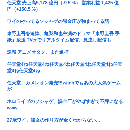
任天堂 売上高5,178 億円（-9.5 %） 営業利益 1,425 億
円（+150.5 %）
ワイのやってるソシャゲの課金圧が強まってる話
東野圭吾を追悼、亀梨和也主演のドラマ「東野圭吾 手
紙」放送 TVerでリアルタイム配信、見逃し配信も
速報 アニメオタク、また逮捕
任天堂4ね任天堂4ね任天堂4ね任天堂4ね任天堂4ね任天
堂4ね任天堂4ね
任天堂、カメレオン発売❗Switchでもあの大人気ゲーム
が
ホロライブのソシャゲ、課金圧がやばすぎて不評になる
www
27歳ワイ、彼女の作り方が全くわからない…