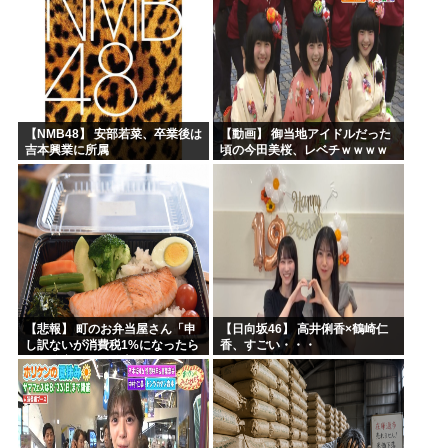
【NMB48】 安部若菜、卒業後は
【動画】 御当地アイドルだった
吉本興業に所属
頃の今田美桜、レベチｗｗｗｗ
ｗｗｗｗｗｗｗｗｗｗｗｗｗｗ
【悲報】 町のお弁当屋さん「申
【日向坂46】 高井俐香×鶴崎仁
し訳ないが消費税1%になったら
香、すごい・・・
その分商品代を値上げするわ」