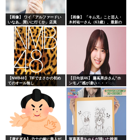
【画像】 ワイ「アルファードい
【画像】 「キム兄」こと芸人・
いなあ。買いに行くか」店員
木村祐一さん（63歳）、最新の
「ほいっ見積もりな！」ワイ
松本人志さんとのツーショット
「金額おかしくね？」←お前ら
が完全に別人だとネット騒然！
もそう思うよな？？？？？
「マジで誰かわからん」...
【NMB48】 TIFでまさかの初め
【日向坂46】 藤嶌果歩さん"ホ
てのオール無し
ンモノ"感が凄い・・・
【凄すぎる】 力士の嫁に美人が
賀喜遥香ちゃんが描いた映画