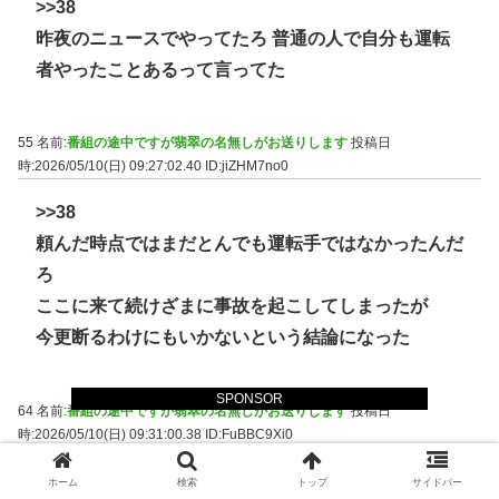
>>38
昨夜のニュースでやってたろ 普通の人で自分も運転
者やったことあるって言ってた
55 名前:
番組の途中ですが翡翠の名無しがお送りします
投稿日
時:2026/05/10(日) 09:27:02.40
ID:jiZHM7no0
>>38
頼んだ時点ではまだとんでも運転手ではなかったんだ
ろ
ここに来て続けざまに事故を起こしてしまったが
今更断るわけにもいかないという結論になった
SPONSOR
64 名前:
番組の途中ですが翡翠の名無しがお送りします
投稿日
時:2026/05/10(日) 09:31:00.38
ID:FuBBC9Xi0
>>38
ホーム
検索
トップ
サイドバー