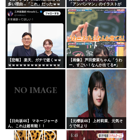
多い理由→「これ」だったｗｗ
「アンパンマン」のイラストが
ｗｗｗｗｗ
上手すぎる！！！【乃木坂46】
【悲報】 楽天、ガチで逝くｗｗ
【画像】 芦田愛菜ちゃん「うわ
ｗｗｗｗｗｗｗｗｗｗｗｗｗｗ
ー、すごい！なんか出てる♥」
ｗｗｗｗ
【日向坂46】 マネージャーさ
【元櫻坂46】 上村莉菜、元気そ
ん、これは超有能！！
うで何より