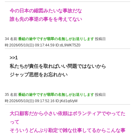
今の日本の縮図みたいな事故だな
誰も先の事逆の事をを考えてない
34 名前:
番組の途中ですが翡翠の名無しがお送りします
投稿日
時:2026/05/10(日) 09:17:44.59
ID:dL9WKT5Z0
>>1
私たちが責任を取ればいい問題ではないから
ジャップ思想をお忘れかい
35 名前:
番組の途中ですが翡翠の名無しがお送りします
投稿日
時:2026/05/10(日) 09:17:52.16
ID:jKd1q6/yM
大口顧客だから小さい依頼はボランティアでやってた
って
そういうどんぶり勘定で雑な仕事してるからこんな事