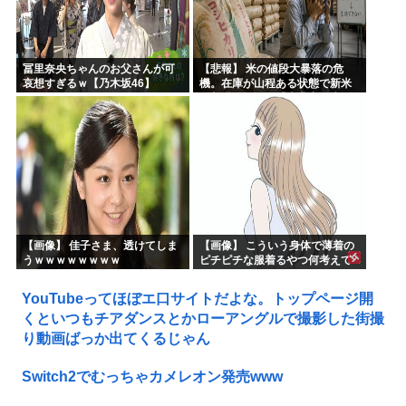
冨里奈央ちゃんのお父さんが可
【悲報】 米の値段大暴落の危
哀想すぎるｗ【乃木坂46】
機。在庫が山程ある状態で新米
の収穫始まる。「米農家が生活
できない」
【画像】 佳子さま、透けてしま
【画像】 こういう身体で薄着の
うｗｗｗｗｗｗｗｗ
ピチピチな服着るやつ何考えて
るんだよ
YouTubeってほぼエ口サイトだよな。トップページ開
くといつもチアダンスとかローアングルで撮影した街撮
り動画ばっか出てくるじゃん
Switch2でむっちゃカメレオン発売www