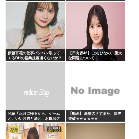
白！
伊藤百花の仕事バンバン取って
【日向坂46】 上村ひなの、重大
くるDHの営業担当凄くないか？
な問題について
今年のボーナス凄いことになり
そう！！【AKB48いともも】
兄嫁「正月に帰るから、ゲーム
【動画】 新型のさすまた、限界
と、いいお肉と酒と、お風呂グ
突破ｗｗｗｗｗｗ
ッズの準備しとけよ」寝起きの
私「知るかボケ」兄嫁「キィィ
ィィー！！！！」私「あ…」