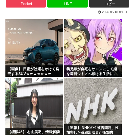
Pocket
LINE
コピー
「沢城みゆき」「悠木碧」「坂本真綾」「黒沢ともよ」パチ●...
2026.05.10 09:31
「安倍晋三」「麻生太郎」「石原慎太郎」「高市早苗」 無礼...
漫画「人間を舐めるなよ…！」←こういう展開好きなんやが
ハンターハンター、とんでもねえ伏線が発掘されるwww
ひなこのーと作者、ついに限界突破
韓国、日本で韓国籍のインフルエンサーが7台の車に当て逃げ...
【画像】 日産が社運をかけて発
義兄嫁が自宅をサロンにして姪
売するSUVｗｗｗｗｗｗｗ
を毎日ウトメへ預ける生活に。
数年後、そのツケが一気に回っ
てきて…
【速報】 NHKの性被害問題、性
【櫻坂46】 村山美羽、情報解禁
加害した番組出演者が衝撃告