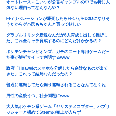
オートレース←こいつが公営ギャンブルの中でも特に人
気ない理由ってなんなんや？
FF7リべレーションが爆死したらFF17がHD2Dになりそ
うだからゲハ民もちゃんと買って欲しい
グラブルリリンク新規なんだが6人育成し出して挫折し
た、これ全キャラ育成するのにどんだけかかるの？
ポケモンチャンピオンズ、ガチのニート専用ゲームだっ
た事が解析サイトで判明するwww
政府「Huaweiのスマホを分解したら余計なものが出て
きた」これって結局なんだったの？
普通に運転してたら煽り運転されることなんてなくね
男性の産後うつ、社会問題にwww
大人気ポケモン系ゲーム「ヤリステメスブター」パブリ
ッシャーと揉めてSteamの売上が入らず