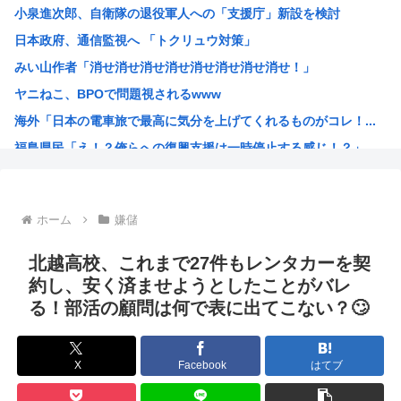
小泉進次郎、自衛隊の退役軍人への「支援庁」新設を検討
【画像】椎名林檎（38）「チュートリアル徳井と対談か…ち...
日本政府、通信監視へ 「トクリュウ対策」
【画像】木村沙織(39)の最新お●ぱいがガチでヤベえええ...
みい山作者「消せ消せ消せ消せ消せ消せ消せ消せ！」
今日ガストで胸糞悪いことがあった→…カップルとバトルして...
ヤニねこ、BPOで問題視されるwww
【画像】“ルフィ”強盗事件、幹部の男に懲役20年の有罪判...
海外「日本の電車旅で最高に気分を上げてくれるものがコレ！...
【悲報】医者「娘さん、ダウン症です」キラキラ女さん「人生...
福島県民「え！？俺らへの復興支援は一時停止する感じ！？」...
【動画あり】女性のみの冒険者パーティ、バルンブルンすぎて...
韓国人「韓国が熊本地震で飲料水1万本送ったら日本人は韓国...
ヤニねこさん、BPOが動く
ホーム
嫌儲
ガンダムSEEDの新台パチ●コ、またコケるwww
高市早苗熊本視察PVを映像ディレクターが本気で分析した結...
北越高校、これまで27件もレンタカーを契
みいちゃんのモデルになった人は性格がいいらしい。
約し、安く済ませようとしたことがバレ
る！部活の顧問は何で表に出てこない？🙄
来週のハンターハンタータイソンとツベッパ王子TSK17に...
『ヤニねこ』の喫煙や覚醒剤の注射シーン、青少年への影響を...
海外「これが文明か！」日本に比べて超石器時代だった英国に...
X
Facebook
はてブ
ゼレンスキー大統領「日本の支援は大きくない」3兆円も支援...