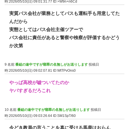
時:2026/05/10(日) 09:01:31.77
ID:+W9n+n6Cd
実質バス会社が業務としてバスも運転手も用意してた
んだから
実態としてはバス会社主催ツアーで
バス会社に責任があると警察や検察が評価するかどう
か次第
9 名前:
番組の途中ですが翡翠の名無しがお送りします
投稿日
時:2026/05/10(日) 09:02:07.81
ID:WtTPvOns0
やっぱ高校が嘘ついてたのか
ヤバすぎるだろこれ
10 名前:
番組の途中ですが翡翠の名無しがお送りします
投稿日
時:2026/05/10(日) 09:03:26.64
ID:SM1SpT/60
今どき教員の言うことを真に受ける馬鹿はおらん