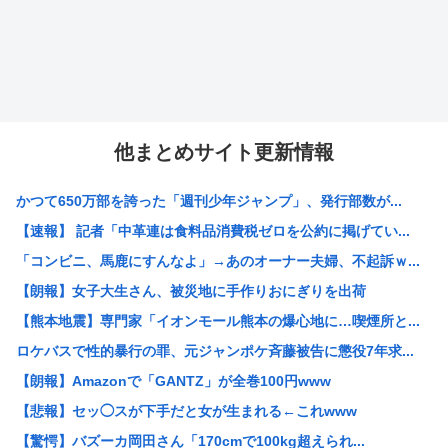
他まとめサイト更新情報
かつて650万部を誇った「週刊少年ジャンプ」、発行部数が...
【速報】 記者「中革連は食料品消費税ゼロを公約に掲げてい...
「コンビニ、馬鹿にすんなよ」→あのオーナー夫婦、不起訴ｗ...
【朗報】女子大生さん、被災地に手作りおにぎりを出荷
【熊本地震】専門家「イオンモール熊本の爆心地に…喫煙所と...
ロケバスで性的暴行の罪、元ジャンポケ斉藤被告に懲役7年求...
【朗報】Amazonで「GANTZ」が全巻100円www
【悲報】セッ◯スが下手だと女が生まれる←これwww
【驚愕】バズーカ岡田さん「170cmで100kg超えられ...