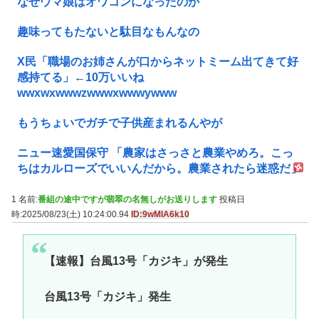
なぜウマ娘はオワコンになったのか
趣味ってもたないと駄目なもんなの
X民「職場のお姉さんが口からネットミーム出てきて好
感持てる」←10万いいね
wwxwxwwwzwwwxwwwywww
もうちょいでガチで子供産まれるんやが
ニュー速愛国保守 「農家はさっさと農業やめろ。こっ
ちはカルローズでいいんだから。農業されたら迷惑だ」
1 名前:
番組の途中ですが翡翠の名無しがお送りします
投稿日
時:2025/08/23(土) 10:24:00.94
ID:9wMIA6k10
【速報】台風13号「カジキ」が発生
台風13号「カジキ」発生