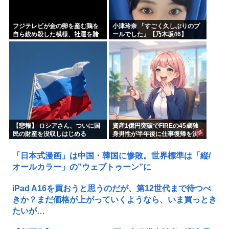
フジテレビが金の卵を産む鶏を
小津玲奈 「すごく久しぶりのプ
自ら絞め殺した模様、社運を賭
ールでした」【乃木坂46】
けたドル箱コンテンツが御蔵入
りになってしまい……
【悲報】 ロシアさん、ついに国
資産1億円突破でFIREの45歳独
民の財産を没収しはじめる
身男性が半年後に仕事復帰を決
意した「1通の通知」
「日本式漫画」は中国・韓国に惨敗。世界標準は「縦/
オールカラー」の”ウェブトゥーン”に
iPad A16を買おうと思うのだが、第12世代まで待つべ
きか？まだ価格が上がっていくようなら、いま買っとき
たいが…