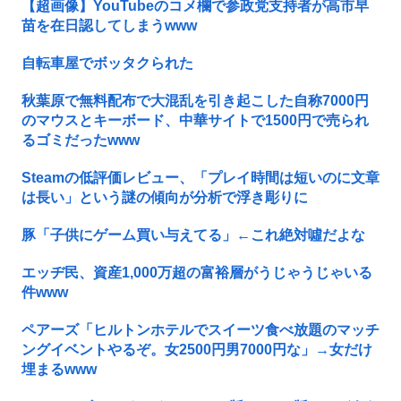
【超画像】YouTubeのコメ欄で参政党支持者が高市早
苗を在日認してしまうwww
自転車屋でボッタクられた
秋葉原で無料配布で大混乱を引き起こした自称7000円
のマウスとキーボード、中華サイトで1500円で売られ
るゴミだったwww
Steamの低評価レビュー、「プレイ時間は短いのに文章
は長い」という謎の傾向が分析で浮き彫りに
豚「子供にゲーム買い与えてる」←これ絶対噓だよな
エッヂ民、資産1,000万超の富裕層がうじゃうじゃいる
件www
ペアーズ「ヒルトンホテルでスイーツ食べ放題のマッチ
ングイベントやるぞ。女2500円男7000円な」→女だけ
埋まるwww