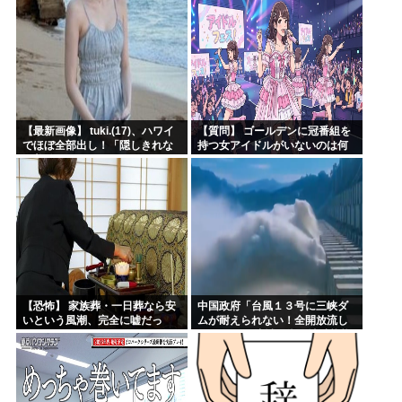
【最新画像】 tuki.(17)、ハワイ
【質問】 ゴールデンに冠番組を
でほぼ全部出し！「隠しきれな
持つ女アイドルがいないのは何
い美貌」とSNSざわつく
故なのか？
【恐怖】 家族葬・一日葬なら安
中国政府「台風１３号に三峡ダ
いという風潮、完全に嘘だっ
ムが耐えられない！全開放流し
た・・・・
ろ！」⇒ 下流域の街が壊滅状態
ｗｗｗｗｗ