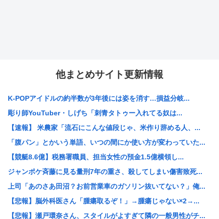
他まとめサイト更新情報
K-POPアイドルの約半数が3年後には姿を消す…損益分岐...
彫り師YouTuber・しげち「刺青タトゥー入れてる奴は...
【速報】 米農家「流石にこんな値段じゃ、米作り辞める人、...
「腹パン」とかいう単語、いつの間にか使い方が変わっていた...
【競艇8.6億】税務署職員、担当女性の預金1.5億横領し...
ジャンポケ斉藤に見る量刑7年の重さ、殺してしまい傷害致死...
上司「あのさあ田沼？お前営業車のガソリン抜いてない？」俺...
【悲報】脳外科医さん「腫瘍取るぞ！」→腫瘍じゃない×2→...
【悲報】瀬戸環奈さん、スタイルがよすぎて隣の一般男性がチ...