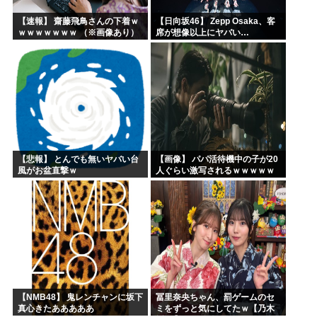
【速報】 齋藤飛鳥さんの下着ｗ
【日向坂46】 Zepp Osaka、客
ｗｗｗｗｗｗｗ （※画像あり）
席が想像以上にヤバい…
【悲報】 とんでも無いヤバい台
【画像】 パパ活待機中の子が20
風がお盆直撃ｗ
人ぐらい激写されるｗｗｗｗｗ
ｗｗｗｗｗｗ
【NMB48】 鬼レンチャンに坂下
冨里奈央ちゃん、罰ゲームのセ
真心きたあああああ
ミをずっと気にしてたｗ【乃木