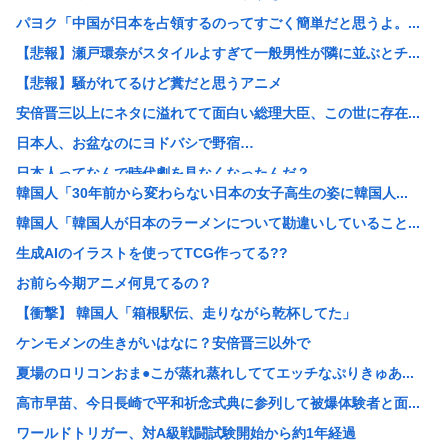
パヨク「中国が日本を占領するのってすごく簡単だと思うよ。...
【悲報】瀬戸環奈がスタイルよすぎて一般男性が隣に並ぶとチ...
【悲報】騒がれてるけど糞だと思うアニメ
安倍晋三以上にネタに溢れてて面白い総理大臣、この世に存在...
日本人、お盆なのにヨドバシで野宿…
日本人ってなんで時代劇を見なくなったんだ？
韓国人「30年前から変わらない日本の女子高生の姿に韓国人...
「原爆はうそ」「放射線の被害はなかった」 信じる若者た...
韓国人「韓国人が日本のラーメンについて勘違いしていること...
高市早苗「食料自給率を限りなく100%に近づけていく」→...
生成AIのイラストを使ってTCG作ってる??
【給与相談】これって待遇いいですか？
お前ら今期アニメ何見てるの？
【悲報】 中国、橋の欄干が強風一発で粉々に 鉄筋ゼロ 当...
【衝撃】 韓国人「箱根駅伝、走りながら乾杯してた」
【画像】高市早苗、広島平和記念式典当日の被爆者との面会を...
ケンモメンの生きがいはなに？安倍晋三以外で
呼び名は100種類以上 「御座候」「回転焼き」「暫」…あ...
夏場のロリコンおま●こが蒸れ蒸れしててエッチなぷりきゅあ...
オタク「オタクは経済を回す！アニメグッズに3万使っちゃお...
高市早苗、今日長崎で平和祈念式典に参列して被爆体験者と面...
中国「大豪雨！」三峡ダム「基礎部分破損」中国「全力放流！...
ワールドトリガー、対A級戦闘試験開始から約1年経過
【衝撃】かーちゃん「軽油満タンで！！」ガソスタ兄ちゃん「...