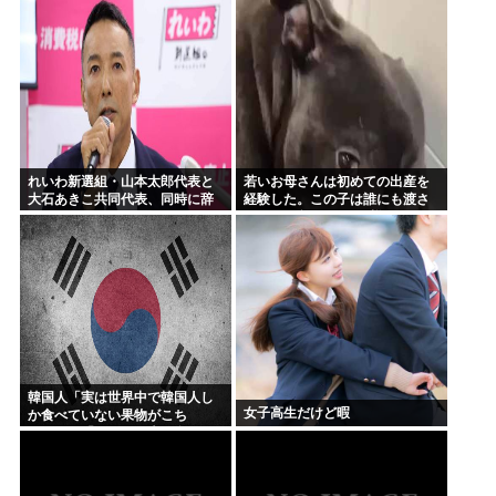
かったんですよ」
る
れいわ新選組・山本太郎代表と
若いお母さんは初めての出産を
大石あきこ共同代表、同時に辞
経験した。この子は誰にも渡さ
任
ない → ずっとこんな様子です…
韓国人「実は世界中で韓国人し
女子高生だけど暇
か食べていない果物がこち
ら…」→「えっ、日本は食べて
ないのか…？（ブルブル」＝韓
国の反応