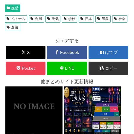
嫌儲
ベトナム
台風
天気
学校
日本
気象
社会
進路
シェアする
X
Facebook
はてブ
Pocket
LINE
コピー
他まとめサイト更新情報