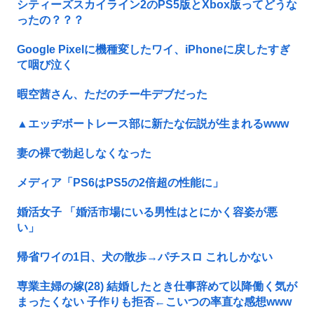
シティーズスカイライン2のPS5版とXbox版ってどうな
ったの？？？
Google Pixelに機種変したワイ、iPhoneに戻したすぎ
て咽び泣く
暇空茜さん、ただのチー牛デブだった
▲エッヂボートレース部に新たな伝説が生まれるwww
妻の裸で勃起しなくなった
メディア「PS6はPS5の2倍超の性能に」
婚活女子 「婚活市場にいる男性はとにかく容姿が悪
い」
帰省ワイの1日、犬の散歩→パチスロ これしかない
専業主婦の嫁(28) 結婚したとき仕事辞めて以降働く気が
まったくない 子作りも拒否←こいつの率直な感想www