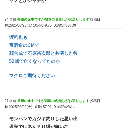
サメとかシャチか
24 名前:
番組の途中ですが翡翠の名無しがお送りします
投稿日
時:2025/08/23(土) 10:44:49.75
ID:38Oh03gO0
渡哲也も
宝酒造のCMで
顔合成で石原裕次郎と共演した後
52歳で亡くなってたのか
マグロご期待ください
27 名前:
番組の途中ですが翡翠の名無しがお送りします
投稿日
時:2025/08/23(土) 10:54:57.01
ID:etGFsAWba
モンハンでカジキ釣りした思い出
現実ではあんまり縁が無いな