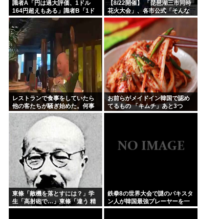
識者A「円は過大評価、1ドル
【8/22開催】 「琵琶湖三市同時
164円超えもある」識者B「1ド
花火大会」、各市公式「そんな
ル140円台もある」どっちなの
花火大会は存在しない」→ 高価
チケットを購入した人達がSNS
阿鼻叫喚
レストランで食事をしていたら
お前らがメイドイン韓国で認め
他の客たちが騒ぎ始めた。何事
てるもの 「キムチ」あと3つ
かな？ → 珍客が現れました…
は？
東條「敵機を落とすには？」学
鉄拳8の世界大会で謎のパキスタ
生「高射砲で…」東條「違う 精
ン人が韓国最強プレーヤーを一
神力で落とせ」学生「 」
方的にボコして約5000万円ゲッ
ト