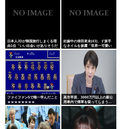
日本人JDが韓国旅行しまくる理
妊娠中の倖田來未(43)、ド派手
由1位「いい出会いがありそうだ
なネイルを披露「世界一可愛い
から」
妊婦」と称賛の声
ファイファン5で唯一学んだこと
高市早苗、3000万円以上の新公
ｗｗｗｗｗｗｗｗ
用車内で煙草を吸ってしまう…