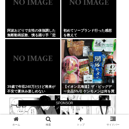
阿波おどりで女性の体強調した
初めてソープランド行った感想
無断動画拡散、憤る踊り手「悲
を教えて
しいし気持ち悪い」…悪質なケ
ースは警察への相談検討
39歳で年収240万だけど将来が
【イオン北海道】ザ・ビッグデ
不安で夏休み楽しめない
ー全品5%引 ケンモメンは何を買
うの？
SPONSOR
ホーム
検索
トップ
サイドバー