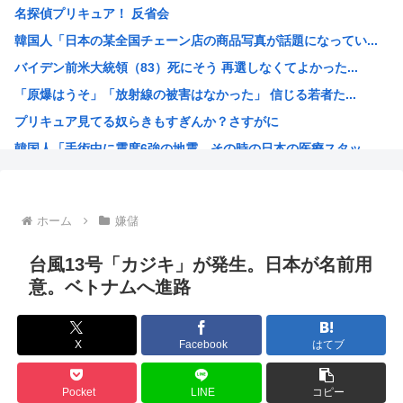
名探偵プリキュア！ 反省会
【朗報】お前らの有益なチャッピー（ChatGPT）の使い...
韓国人「日本の某全国チェーン店の商品写真が話題になってい...
【悲報】お前らの有益なチャッピー(chatGPT)の使い...
バイデン前米大統領（83）死にそう 再選しなくてよかった...
【悲報】ラグビー日本代表、オーストラリアに逆転負け…歴史...
「原爆はうそ」「放射線の被害はなかった」 信じる若者た...
【池袋事故】飯塚幸三、米寿（88歳）の誕生日に「晴れて米...
プリキュア見てる奴らきもすぎんか？さすがに
「原爆投下シーン」がある映画ってある？
韓国人「手術中に震度6強の地震、その時の日本の医療スタッ...
【議論】アメリカ人「原爆を落とさなければ、もっと多くの日...
NARUTOを一巻から最後まで読んでみたけど、これ駄作じ...
ラジコンのキングタイガーでスズメバチの巣に突撃「ハチから...
ホーム
嫌儲
【衝撃】映画鬼滅の刃の興行収入、407.5億円wwwww...
高市早苗、今週は熊本行ったり広島行ったり大忙しだったので...
台風13号「カジキ」が発生。日本が名前用
海外「凄すぎる！」折り紙と並ぶあの日本の偉大な発明に海外...
意。ベトナムへ進路
尾田栄一郎、ちいかわに嫉妬していたw w w w w w...
「教職員の働き方改革は大事だが」吉村知事が危機感 学力テ...
X
Facebook
はてブ
みいちゃんと山田さん、日本の警察なめすぎで炎上www
「お父さんが私にいくら使おうと、あなたには関係ない」そう...
Pocket
LINE
コピー