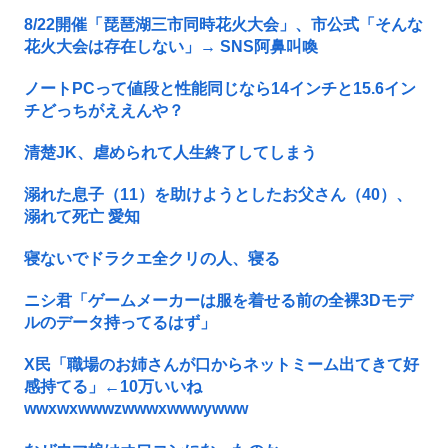
8/22開催「琵琶湖三市同時花火大会」、市公式「そんな
花火大会は存在しない」→ SNS阿鼻叫喚
ノートPCって値段と性能同じなら14インチと15.6イン
チどっちがええんや？
清楚JK、虐められて人生終了してしまう
溺れた息子（11）を助けようとしたお父さん（40）、
溺れて死亡 愛知
寝ないでドラクエ全クリの人、寝る
ニシ君「ゲームメーカーは服を着せる前の全裸3Dモデ
ルのデータ持ってるはず」
X民「職場のお姉さんが口からネットミーム出てきて好
感持てる」←10万いいね
wwxwxwwwzwwwxwwwywww