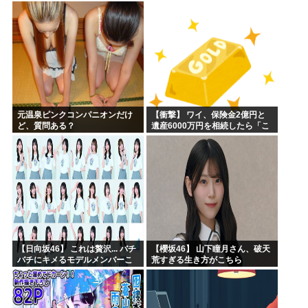
坂46】
元温泉ピンクコンパニオンだけ
【衝撃】 ワイ、保険金2億円と
ど、質問ある？
遺産6000万円を相続したら「こ
う」なった・・・
【日向坂46】 これは贅沢... バチ
【櫻坂46】 山下瞳月さん、破天
バチにキメるモデルメンバーこ
荒すぎる生き方がこちら
ちら