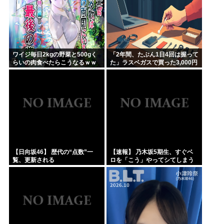
ワイジ毎日2kgの野菜と500gく
「2年間、たぶん1日4回は握って
らいの肉食べたらこうなるｗｗ
た」ラスベガスで買った3,000円
ｗ
のキーホルダーを調べたら
【日向坂46】 歴代の“点数”一
【速報】 乃木坂5期生、すぐベ
覧、更新される
ロを「こう」やってシてしまう
ｗｗｗｗｗｗ