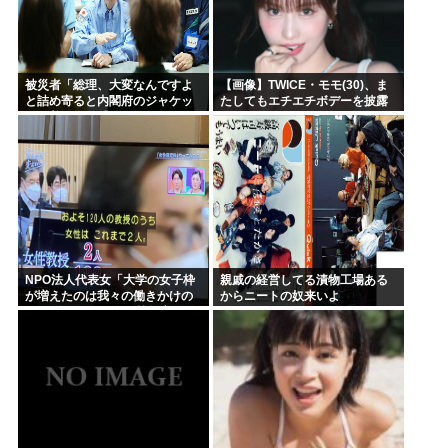
被災者「総理、大変なんですよ
【画像】TWICE・モモ(30)、ま
と詰め寄ると内閣府のジャケッ
たしてもエチエチボデーを披露
トを着た人に『静かに 』とすご
www
まれた」
NPO法人代表女「大学の女子枠
親戚の経営してる漬物工場ある
が増えたのは我々の働きかけの
からニートの奴来いよ
おかげです！」 女子枠提言の張
本人が見つかる