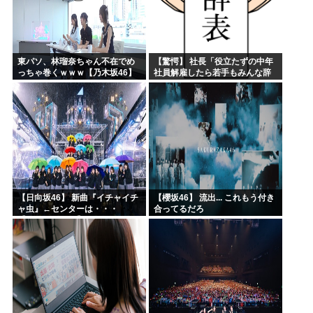
東パソ、林瑠奈ちゃん不在でめ
【驚愕】 社長「役立たずの中年
っちゃ巻くｗｗｗ【乃木坂46】
社員解雇したら若手もみんな辞
めてしまった…」
【日向坂46】 新曲『イチャイチ
【櫻坂46】 流出... これもう付き
ャ虫』←センターは・・・
合ってるだろ
【18thシングル】