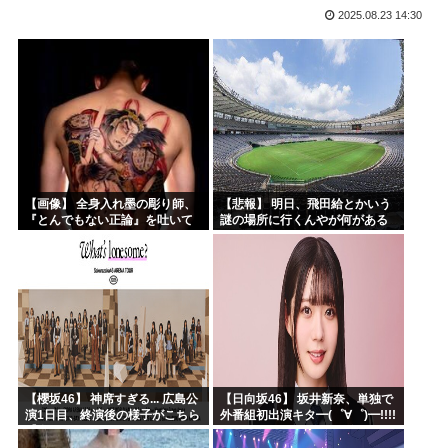
2025.08.23 14:30
海外「日本が正しい！」優しい日本人に甘える外国人に海外が...
海外の反応：韓国在住の日本人インフルエンサーがライブ配信...
韓国人「韓国サッカー協会の性接待報道、海外でも大騒ぎに・...
ルッキズムの奴って自分が年老いて醜くなった時どうすんの？
最近のきらら漫画、オ●ニーシーンがあったりと下品すぎる
百田尚樹「日本保守党アンチ、政策批判ができず俺への個人攻...
【画像】 全身入れ墨の彫り師、
【悲報】 明日、飛田給とかいう
『とんでもない正論』を吐いて
謎の場所に行くんやが何がある
30万再生されてしまうｗｗｗｗ
んや????・・・・・・・・・
ｗｗｗ
【櫻坂46】 神席すぎる... 広島公
【日向坂46】 坂井新奈、単独で
演1日目、終演後の様子がこちら
外番組初出演キタ━(゜∀゜)━!!!!
【全国ツアー2026 What’s
lonesome?】