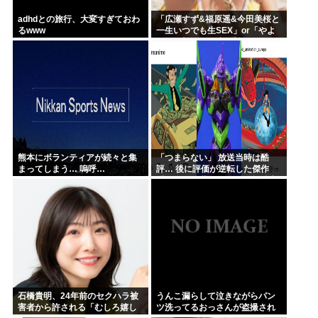
adhdとの旅行、大変すぎておわ
「広瀬すず&福原遥&今田美桜と
るwww
一生いつでも生SEX」or「やよ
い軒&大戸屋 一生無料」www
熊本にボランティアが続々と集
「つまらない」 放送当時は酷
まってしまう… 嗚呼…
評… 後に評価が逆転した傑作
『ルパン三世』 再放送で視聴率
30%超え 誰もが知る名作に
石橋貴明、24年前のセクハラ被
うんこ漏らして泣きながらパン
害者から許される「むしろ嬉し
ツ洗ってるおっさんが盗撮され