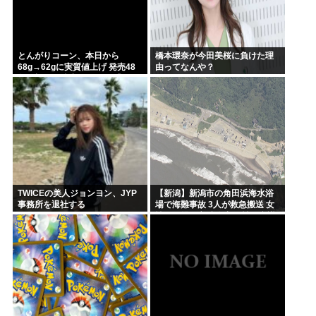
とんがりコーン、本日から
橋本環奈が今田美桜に負けた理
68g→62gに実質値上げ 発売48
由ってなんや？
年で初の箱縮小 メーカー「CO2
も1067トン削減できます笑」
TWICEの美人ジョンヨン、JYP
【新潟】新潟市の角田浜海水浴
事務所を退社する
場で海難事故 3人が救急搬送 女
性と男児が心肺停止 男性は意識
あり