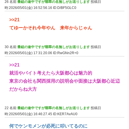
26 名前:
番組の途中ですが翡翠の名無しがお送りします
投稿日
時:2026/05/01(金) 16:52:56.16
ID:D/BF5GLC0
>>21
てゆーかそれ今年やん 来年からじゃん
30 名前:
番組の途中ですが翡翠の名無しがお送りします
投稿日
時:2026/05/01(金) 17:31:20.06
ID:RwGNn2R+0
>>21
就活やバイト考えたら大阪都心は魅力的
東京の会社も関西採用の説明会や面接は大阪都心近辺
だからね大方
22 名前:
番組の途中ですが翡翠の名無しがお送りします
投稿日
時:2026/05/01(金) 16:46:27.45
ID:KER7AvAU0
何でケンモメンが必死に叩いてるのに