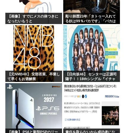
【画像】 すでにメスの体つきに
彫り師歴23年「タトゥー入れて
なったいもうと
る奴は99％バカです」「バカは
5000円が好き」無断キャンセ
ル、挨拶できない、金がない…
客層をぶっちゃけ
【元NMB48】 安部若菜、卒業し
【日向坂46】 センターは正源司
て早くもお酒解禁
陽子！！18thシングル『イチャ
イチャ虫』のフォーメーション
が発表される！
【画像】 PS6と新型PSPのリー
責任を取らないから成功者にな