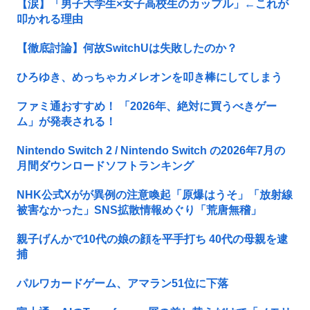
【涙】「男子大学生×女子高校生のカップル」←これが
叩かれる理由
【徹底討論】何故SwitchUは失敗したのか？
ひろゆき、めっちゃカメレオンを叩き棒にしてしまう
ファミ通おすすめ！ 「2026年、絶対に買うべきゲー
ム」が発表される！
Nintendo Switch 2 / Nintendo Switch の2026年7月の
月間ダウンロードソフトランキング
NHK公式Xがが異例の注意喚起「原爆はうそ」「放射線
被害なかった」SNS拡散情報めぐり「荒唐無稽」
親子げんかで10代の娘の顔を平手打ち 40代の母親を逮
捕
パルワカードゲーム、アマラン51位に下落