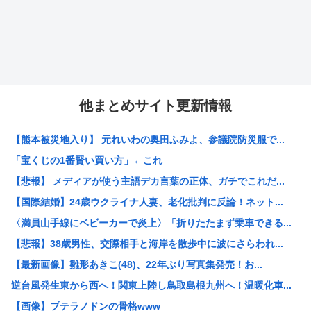
他まとめサイト更新情報
【熊本被災地入り】 元れいわの奥田ふみよ、参議院防災服で...
「宝くじの1番賢い買い方」←これ
【悲報】 メディアが使う主語デカ言葉の正体、ガチでこれだ...
【国際結婚】24歳ウクライナ人妻、老化批判に反論！ネット...
〈満員山手線にベビーカーで炎上〉「折りたたまず乗車できる...
【悲報】38歳男性、交際相手と海岸を散歩中に波にさらわれ...
【最新画像】雛形あきこ(48)、22年ぶり写真集発売！お...
逆台風発生東から西へ！関東上陸し鳥取島根九州へ！温暖化車...
【画像】プテラノドンの骨格www