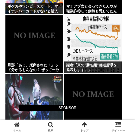
ポケカやワンピースカード、マ
マチアプ女と会ってきたんやが
イナンバーカードがないと購入
職業詐称して病気も隠してたん
不可能へ
やが
旦那「あっ、托卵された！」っ
識者『真の"勝ち組"都道府県を
て分かるもんなの？ ぜってー分
発表します。』
かんないだろ。
SPONSOR
大人「夢は必ず叶うよ！」 ぼく
【映画動員ランキング】「映画
「大きくなったらウルトラマン
ちいかわ」動員1位に返り咲き！
ホーム
検索
トップ
サイドバー
になる~」
「ミニオンズ」「あの星」「ブ