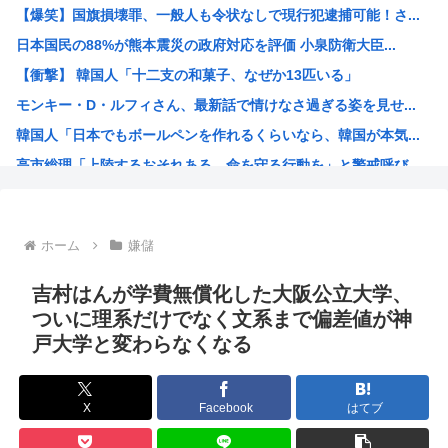
【爆笑】国旗損壊罪、一般人も令状なしで現行犯逮捕可能！さ...
JR東海「夜行」新幹線が初運行 東京―新大阪、4割女性 ...
日本国民の88%が熊本震災の政府対応を評価 小泉防衛大臣...
【原爆の日】中野彰子、高市首相へのヤジを「ゴキブリがいた...
【衝撃】 韓国人「十二支の和菓子、なぜか13匹いる」
中国製のエアコン、ヨーロッパでバカ売れ
モンキー・D・ルフィさん、最新話で情けなさ過ぎる姿を見せ...
【画像】昨日の銀だこ、８８人しか買えない８８円セールでク...
韓国人「日本でもボールペンを作れるくらいなら、韓国が本気...
「日本で1番有名なイギリス人」、これについて少し話そうや
高市総理「上陸するおそれある。命を守る行動を」と警戒呼び...
【画像】付き合いたて彼女「ごめーんちょびっツ散らかってる...
AI絵師による「手描き詐称」、ガチで問題視され始める
英国政府、事前に値上げしてから値引き表示することで割引価...
ホーム
嫌儲
ハンターハンターのウボォーギン、再評価が進みすぎてもはや...
海外「本当にすごい！」日本が清潔な理由を体験した米大物キ...
吉村はんが学費無償化した大阪公立大学、
トー横キッズ、ジャップの大人に失望「相談しても具体的に何...
ついに理系だけでなく文系まで偏差値が神
戸大学と変わらなくなる
映画『ブルーロック』さん、大コケ⚽️
性行為の同意のお勉強漫画が192.1万バズ！！！お前らも...
バニー描いたよ?
X
Facebook
はてブ
無職転生、正ヒロインがフィギュア化www