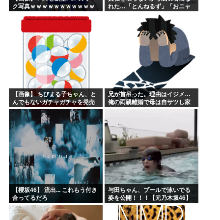
ク写真ｗｗｗｗｗｗｗｗｗｗｗ
れた…「とんねるず」「おニャ
ｗｗｗｗｗｗｗｗ
ン子」「AKB」とヒットを出し
続けた秋元康の哲学！！！
【画像】 ちびまる子ちゃん、と
兄が首吊った。理由はイジメ…
んでもないガチャガチャを発売
俺の両親離婚で母は自サツし家
してしまうｗｗｗｗ
庭崩壊→首謀者を探しだした俺
は会社と妻子を特定→結果、実
刑受けた。子に復讐されるだろ...
【櫻坂46】 流出... これもう付き
与田ちゃん、プールで泳いでる
合ってるだろ
姿を公開！！！【元乃木坂46】