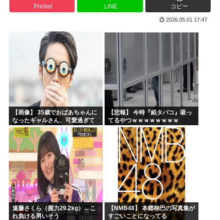
Pocket
LINE
コピー
韓国人「日本人が殆ど食べない海産物がこちらです‥」→「島...
2026.05.01 17:47
日本の牛カツ定食に世界が騒然！←「これは食べたい」（海外...
【急募】暇潰しにおすすめの日常アニメ
片山さつき、高市反逆罪で粛清へwww
イラストレーター「猫のキャラ描きました。全員分かるかな？...
【動画】高市早苗さん、広島の被爆者代表を睨みつけてしまい...
【画像】 35歳でおばあちゃんに
【悲報】 今時『紙タバコ』吸っ
なったギャルさん、可愛過ぎて
てるやつｗｗｗｗｗｗｗｗ
嫉妬不可避w w w w w w w w w w
w
遠藤さくら（握力29.2kg）←こ
【NMB48】 本郷柚巴の写真集が
れ負ける男いそう
すごいことになってる