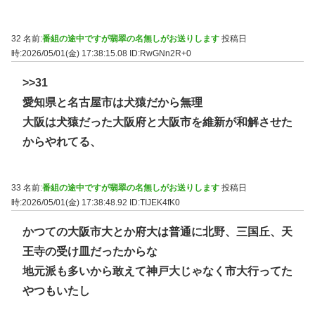
32 名前:
番組の途中ですが翡翠の名無しがお送りします
投稿日
時:2026/05/01(金) 17:38:15.08
ID:RwGNn2R+0
>>31
愛知県と名古屋市は犬猿だから無理
大阪は犬猿だった大阪府と大阪市を維新が和解させた
からやれてる、
33 名前:
番組の途中ですが翡翠の名無しがお送りします
投稿日
時:2026/05/01(金) 17:38:48.92
ID:TIJEK4fK0
かつての大阪市大とか府大は普通に北野、三国丘、天
王寺の受け皿だったからな
地元派も多いから敢えて神戸大じゃなく市大行ってた
やつもいたし