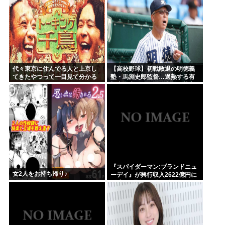
代々東京に住んでる人と上京し
【高校野球】初戦敗退の明徳義
てきたやつって一目見て分かる
塾・馬淵史郎監督…過熱する有
よね。あれなんで？
望中学生のスカウト合戦に苦言
「高校野球が衰退していく」
『スパイダーマン:ブランドニュ
女2人をお持ち帰り♪
ーデイ』が興行収入2622億円に
到達！2週目も好調に推移へ