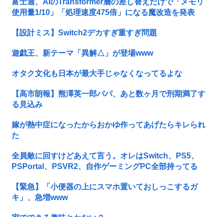
富士通、AIのTransformer層の差し替えだけで「メモリ
使用量1/10」「処理速度475倍」になる魔改造を発表
【設計ミス】Switch2デカすぎ重すぎ問題
遊戯王、新テーマ「異解△」が登場www
オタク文化も日本が最大手じゃなくなってるよな
【高市朗報】熊澤英一郎パパ、あと数ヶ月で刑期満了す
る見込み
嫁が熱中症になったからおかゆ作ってあげたらキレられ
た
全員敵に回すけどあえて言う。オレはSwitch、PS5、
PSPortal、PSVR2、自作ゲーミングPC全部持ってる
【緊急】「小便器の上にスマホ置いておしっこするガ
キ」、急増www