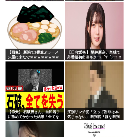
【画像】 新潟で1番並ぶラーメ
【日向坂46】 坂井新奈、単独で
ン屋に来たでｗｗｗｗｗｗｗｗ
外番組初出演キタ━(゜∀゜)━!!!!
【仰天】 石破茂さん、自民若手
江別リンチ犯「立って謝罪は本
に舐めてかかった結果「全てを
気じゃない」 裁判官「ほな裁判
失うｗｗｗｗｗ」
で土下座してないキミは本気じ
ゃないな」