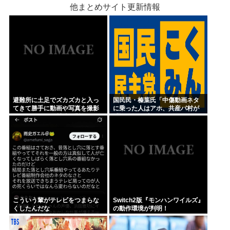
他まとめサイト更新情報
避難所に土足でズカズカと入っ
国民民・榛葉氏「中傷動画ネタ
てきて勝手に動画や写真を撮影
に乗った人はアホ、共産パ村が
したメディア取材陣、挙句の果
『詐欺師』呼ばわりしてるがそ
てに要求してきたのは……
れも危険」
こういう輩がテレビをつまらな
Switch2版『モンハンワイルズ』
くしたんだな
の動作環境が判明！