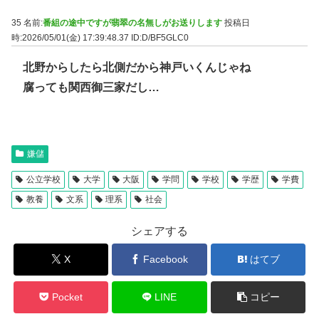
35 名前:
番組の途中ですが翡翠の名無しがお送りします
投稿日
時:2026/05/01(金) 17:39:48.37
ID:D/BF5GLC0
北野からしたら北側だから神戸いくんじゃね
腐っても関西御三家だし…
嫌儲
公立学校
大学
大阪
学問
学校
学歴
学費
教養
文系
理系
社会
シェアする
X
Facebook
はてブ
Pocket
LINE
コピー