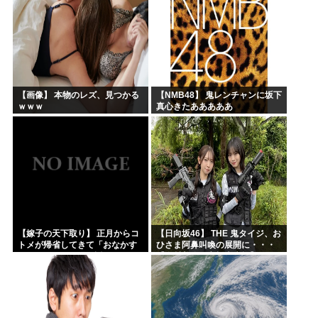
【画像】 本物のレズ、見つかる
【NMB48】 鬼レンチャンに坂下
ｗｗｗ
真心きたあああああ
【嫁子の天下取り】 正月からコ
【日向坂46】 THE 鬼タイジ、お
トメが帰省してきて「おなかす
ひさま阿鼻叫喚の展開に・・・
いたぁ～」と子供に返ってる。
【金村美玖・髙橋未来虹】
旦那もウトメも何もしない。私
にしろって事だよね。でも...