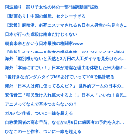
阿波踊り 踊り子女性の体の一部“強調動画”拡散
【動画あり】中国の飯屋、セクシーすぎる
【悲報】麻辣湯、必死にステマされるも日本人男性から見向き...
日本が行った虐殺は南京だけじゃない
朝倉未来とかいう日本最強の格闘家www
【悲報】イオンモール熊本の爆発事故、だんだんとイオン側が...
海外「鑑別機がないと天然と3万円の人工ダイヤを見分けられ...
【画像】 電車ってこうした方が快適じゃね？
海外「本当にすごい！」日本が清潔な理由を体験した米大物キ...
【動画アリ】秋田県職員、ラブホテルから記者会見www
1番好きなガンダムタイプMSあげていって100で集計取る
【悲報】「抱かれたくない男」レジェンドの江頭2:50さん...
海外「日本人は何に使ってるんだ？」 世界的ブームの日本の...
用意した朝食を息子が食べずに注意したら「お母さんの料理は...
安倍晋三「移民受け入れ拡大するよ！」日本人「いいね！自民...
K-POPアイドルの約半数が3年後には姿を消す…損益分岐...
アニメってなんで基本つまらないの？
大阪・新御堂筋の鋼管せり上がり 軟弱地盤での実績ない工法...
ガルパン作者、ついに一線を超える
【悲報】ちいかわ60億円
自称愛国者の高市早苗、なぜか8月6日に歯医者の予約を入れ...
【悲報】少子化担当大臣ワイ「28歳時点で独身の男女を強制...
ひなこのーと作者、ついに一線を超える
【驚愕】『ルパン三世』、初回放送の低迷から再放送32.5...