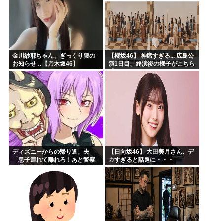
金川紗耶ちゃん、ぎっくり腰の
【櫻坂46】 神席すぎる... 広島公
お知らせ…【乃木坂46】
演1日目、終演後の様子がこちら
【全国ツアー2026 What’s
lonesome?】
ディズニーからの帰り道。夫
【日向坂46】 大田美月さん、デ
「息子連れて離れろ！あと警察
カすぎると話題に・・・
に通報！」私「助けて！」駅員
「どうしました！？」→トンデ
モナイことに…