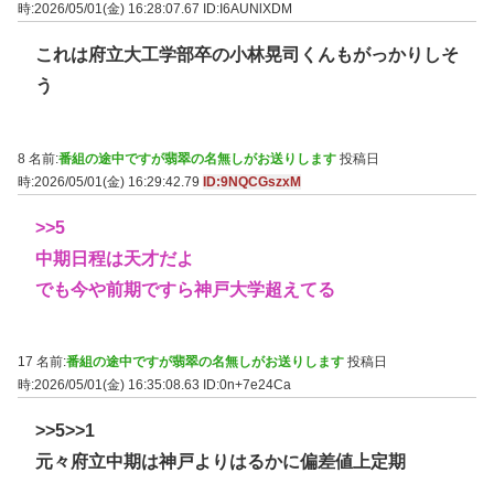
時:2026/05/01(金) 16:28:07.67
ID:I6AUNlXDM
これは府立大工学部卒の小林晃司くんもがっかりしそ
う
8 名前:
番組の途中ですが翡翠の名無しがお送りします
投稿日
時:2026/05/01(金) 16:29:42.79
ID:9NQCGszxM
>>5
中期日程は天才だよ
でも今や前期ですら神戸大学超えてる
17 名前:
番組の途中ですが翡翠の名無しがお送りします
投稿日
時:2026/05/01(金) 16:35:08.63
ID:0n+7e24Ca
>>5
>>1
元々府立中期は神戸よりはるかに偏差値上定期