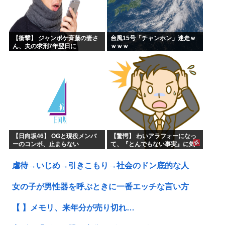
【衝撃】 ジャンポケ斉藤の妻さ
台風15号「チャンホン」迷走ｗ
ん、夫の求刑7年翌日に
ｗｗｗ
Instagram更新しSNS民をザワ
つかせてしまう…
【日向坂46】 OGと現役メンバ
【驚愕】 わいアラフォーになっ
ーのコンボ、止まらない
て、『とんでもない事実』に気
づくｗｗｗｗｗｗｗ
虐待→いじめ→引きこもり→社会のドン底的な人
女の子が男性器を呼ぶときに一番エッチな言い方
【 】メモリ、来年分が売り切れ…