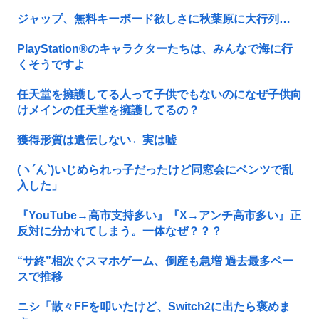
ジャップ、無料キーボード欲しさに秋葉原に大行列…
PlayStation®のキャラクターたちは、みんなで海に行
くそうですよ
任天堂を擁護してる人って子供でもないのになぜ子供向
けメインの任天堂を擁護してるの？
獲得形質は遺伝しない←実は嘘
(ヽ´ん`)いじめられっ子だったけど同窓会にベンツで乱
入した」
『YouTube→高市支持多い』『X→アンチ高市多い』正
反対に分かれてしまう。一体なぜ？？？
“サ終”相次ぐスマホゲーム、倒産も急増 過去最多ペー
スで推移
ニシ「散々FFを叩いたけど、Switch2に出たら褒めま