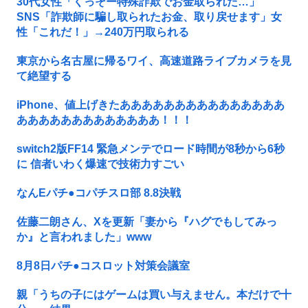
30代女性「くっそー特殊詐欺でお金取られた…」
SNS「詐欺師に騙し取られたお金、取り戻せます」女
性「これだ！」→240万円取られる
東京から名古屋に帰るワイ、高速道路ライブカメラを見
て絶望する
iPhone、値上げきたあああああああああああああああ
あああああああああああああ！！！
switch2版FF14 緊急メンテでロード時間が8秒から6秒
に 信者いわく爆速で技術力すごい
なんEパチ●コパチスロ部 8.8決戦
佐藤二朗さん、Xを更新「妻から『ハグでもしてみっ
か』と言われました」www
8月8日パチ●コスロット対策会議室
親「うちの子にはゲームは買い与えません。本だけで十