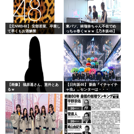
【元NMB48】 安部若菜、卒業し
東パソ、林瑠奈ちゃん不在でめ
て早くもお酒解禁
っちゃ巻くｗｗｗ【乃木坂46】
【画像】 福原遥さん、意外とあ
【日向坂46】 新曲『イチャイチ
るｗ
ャ虫』←センターは・・・
【18thシングル】