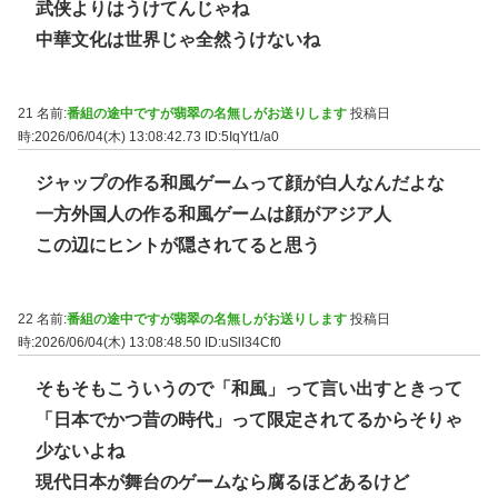
武侠よりはうけてんじゃね
中華文化は世界じゃ全然うけないね
21 名前:
番組の途中ですが翡翠の名無しがお送りします
投稿日
時:2026/06/04(木) 13:08:42.73
ID:5IqYt1/a0
ジャップの作る和風ゲームって顔が白人なんだよな
一方外国人の作る和風ゲームは顔がアジア人
この辺にヒントが隠されてると思う
22 名前:
番組の途中ですが翡翠の名無しがお送りします
投稿日
時:2026/06/04(木) 13:08:48.50
ID:uSlI34Cf0
そもそもこういうので「和風」って言い出すときって
「日本でかつ昔の時代」って限定されてるからそりゃ
少ないよね
現代日本が舞台のゲームなら腐るほどあるけど