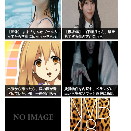
【画像】 まま「なんかプール入
【櫻坂46】 山下瞳月さん、破天
ってたら学生にめっちゃ見られ
荒すぎる生き方がこちら
たw」
出張から帰ったら、嫁の顔が青
賃貸物件を内覧中、ベランダに
ざめていた。俺「一体何があっ
出たら突然ゾワッと両腕に鳥肌
たんだ？」嫁「…」→子供たち
が出た。「やっぱりこの部屋嫌
に話を聞くと…
だ」と思った瞬間、体が前にド
ンッと突き飛ばされて…