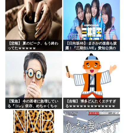
【悲報】 夏のピーク、もう終わ
【日向坂46】 まさかの楽曲も披
ってたｗｗｗｗｗ
露！『三期生LIVE』愛知公演の
レポがこちら
【緊急】 今の若者に急増してい
【吉報】 博多どんたくエチすぎ
る『コレ』依存、めちゃくちゃ
るｗｗｗｗｗｗｗｗｗｗｗｗｗ
深刻な模様w w w w w w w w w w
ｗｗ