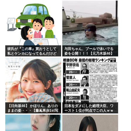
ｗｗｗ❤
彼氏が『この車』買おうとして
与田ちゃん、プールで泳いでる
私とケンカになってるんだけど
姿を公開！！！【元乃木坂46】
ｗｗｗｗｗｗ
【日向坂46】 かほりん、ありの
日本をダメにした総理大臣、ワ
ままの姿・・・【藤嶌果歩1st写
ースト１位が同点でこの人ｗｗ
真集】
ｗｗｗｗ