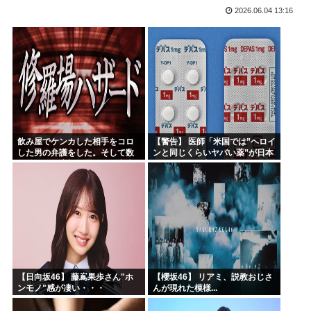
2026.06.04 13:16
韓国人「熊本地震で見る日本の土木技術の完全勝利をご覧くだ...
海外「素晴らしい！」日本が買収したUSスチール驚異の大復...
NARUTO、ここにきてガチで復権してしまう w w w...
海外「まるでタイムスリップしたみたいだ…！」日本の江戸時...
【衝撃】 韓国人「エボシ御前の声の人、若い頃がこれかよ」
首相官邸「高市総理の映像を悪用した偽サイトに注意してくだ...
飲み屋でケンカした相手をコロ
【警告】 医師「米国では”ヘロイ
した男の弁護をした。そして数
ンと同じくらいヤバい薬”が日本
年後、因果応報を思わせる出来
では平気で処方されてる」
事が…
【日向坂46】 藤嶌果歩さん"ホ
【櫻坂46】 リアミ、説教おじさ
ンモノ"感が凄い・・・
んが現れた模様...