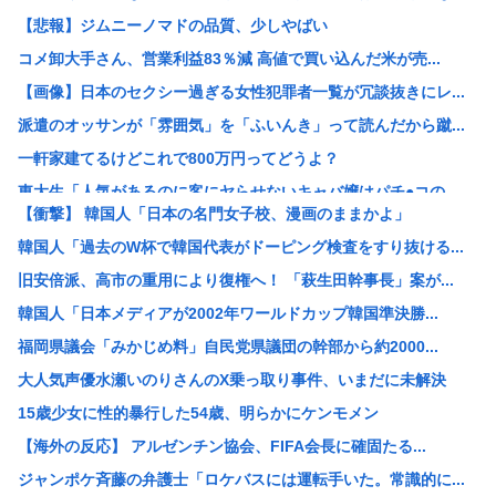
【悲報】ジムニーノマドの品質、少しやばい
コメ卸大手さん、営業利益83％減 高値で買い込んだ米が売...
【画像】日本のセクシー過ぎる女性犯罪者一覧が冗談抜きにレ...
派遣のオッサンが「雰囲気」を「ふいんき」って読んだから蹴...
一軒家建てるけどこれで800万円ってどうよ？
東大生「人気があるのに客にヤらせないキャバ嬢はパチ●コの...
【衝撃】 韓国人「日本の名門女子校、漫画のままかよ」
NTR妻「(ごめんなさいあなた…私もうあなたのところへ戻...
韓国人「過去のW杯で韓国代表がドーピング検査をすり抜ける...
AIで人員削減やりまくった結果
旧安倍派、高市の重用により復権へ！ 「萩生田幹事長」案が...
佐藤二朗、妻から33年目に初めて「ハグでもしてみっか」→...
韓国人「日本メディアが2002年ワールドカップ韓国準決勝...
公務員の給与って言うほど高いか？
福岡県議会「みかじめ料」自民党県議団の幹部から約2000...
イスラエル高官「日本よ、原爆式典とか被害者面やめね？中国...
大人気声優水瀬いのりさんのX乗っ取り事件、いまだに未解決
この特徴、完全に毒親です。
15歳少女に性的暴行した54歳、明らかにケンモメン
ワイ、埼玉県がバカにされる理由がガチで分からない
【海外の反応】 アルゼンチン協会、FIFA会長に確固たる...
【正論】アメリカ人観光客「東京は昔の街並みがなくてつまら...
ジャンポケ斉藤の弁護士「ロケバスには運転手いた。常識的に...
【画像】イケおじ(54)、JK10人とハメ撮り770本撮...