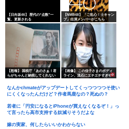
【日向坂46】 歴代の“点数”一
【NMB48】 「ご乱心！士キャン
覧、更新される
プ」出演メンバーがこちら
【怒報】 国税庁「あのさぁ！君
【画像】 この佳子さまのボディ
らがちゃんと納税してくれない
ライン、流石にエチエチすぎや
とこうなっちゃうけどどうす
ろ！
る？！」←これw w w w w w w w
なんかchmateがアップデートしてくっつつつつそ使い
にくくなったんだけど？作者馬鹿なの？死ぬの？
若者に「円安になるとiPhoneが買えなくなるぞ！」っ
て言ったら高市支持する奴減りそうだよな
嫁の実家、何したらいいかわからない