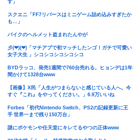
す」
スクエニ「FF7リバースはミニゲーム詰め込みすぎたか
も…」
バイクのヘルメット盗まれたんやが
彡(❤︎)(❤︎)「マチアプで初マッチしたンゴ！ガチで可愛い
女子大生 」シコシコシコシコシコ
BYDラッコ、発売1週間で760台売れる。ヒョンデは1年
間かけて1328台www
【画像】X民「人生がつまらないと感じている人へ。今
すぐ『これ』をやってください。」6.9万いいね
Forbes「初代Nintendo Switch、PS2の記録更新に王
手 世界一まで残り150万台」
謎にポケモンや任天堂にキレてるやつの正体www