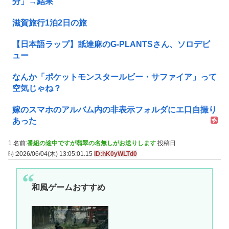
分」→結果
滋賀旅行1泊2日の旅
【日本語ラップ】舐達麻のG-PLANTSさん、ソロデビ
ュー
なんか「ポケットモンスタールビー・サファイア」って
空気じゃね？
嫁のスマホのアルバム内の非表示フォルダにエ口自撮り
あった
1 名前:
番組の途中ですが翡翠の名無しがお送りします
投稿日
時:2026/06/04(木) 13:05:01.15
ID:hK0yWLTd0
和風ゲームおすすめ