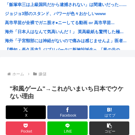
「飯塚幸三は上級国民だから逮捕されない」は間違いだった…...
葬儀屋「火葬プランはどうなさいますか？」 ワイ喪主「直葬...
ジョジョ3部のスタンド、パワーが色々おかしいwww
【衝撃】ウイスキーを冷凍庫に入れると凍るwww
高市早苗が全裸でガニ股オ●ニーしてる動画 or 高市早苗...
ナポリ大震災(マグニチュード4.7)
海外「日本人はなんて気高いんだ！」 英高級紙も驚愕した極...
一人旅とかいう20代までしか絵にならない奴
海外「子宮頸部には神経がないので痛みは感じませんよ」医者...
【悲報】「自衛隊は違憲」←これどう思う？
【愛知・長久手市】ジブリパークに新施設誕生へ 「風の谷の...
【朗報】納豆とキムチを混ぜたやつをご飯にかけた韓日友好丼
ちいかわのモモンガ、逝く模様
4時だから窓から4回安倍晋三連呼した
ホーム
嫌儲
【画像】今期の覇権アニメが『天幕シャドウガール』に決まっ...
トランプの支持率低迷中の共和党、中間選挙では「民主党はも...
"和風ゲーム"→これがいまいち日本でウケ
声優目指して上京したワイ、もう実家に帰ることを決意
ない理由
【衝撃】 韓国人「エボシ御前の声の人、若い頃がこれかよ」
高市早苗、被爆体験者と面会するも発言を禁止し握手のみ許可...
X
Facebook
はてブ
大谷翔平が今永昇太を睨みつける様子に全米騒然！←「最高の...
6月の消費支出-3.3%で7か月連続マイナス 総務省「貯...
Pocket
LINE
コピー