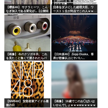
【櫻坂46】 サクラミーツ、こん
日本をダメにした総理大臣、ワ
なぎ加入である変化が...【公開収
ースト１位が同点でこの人ｗｗ
録レポ】
ｗｗｗｗ
【画像】 今のクソガキ共、これ
【日向坂46】 Zepp Osaka、客
を見たこと無くて渡されたらパ
席が想像以上にヤバい…
ニクるらしいｗｗｗｗｗｗｗｗ
ｗｗｗｗｗ
【NMB48】 安部若菜アイドル最
【画像】 16歳でこのお◯ぱいは
後の日
いかんでしょｗｗｗwｗｗｗｗｗ