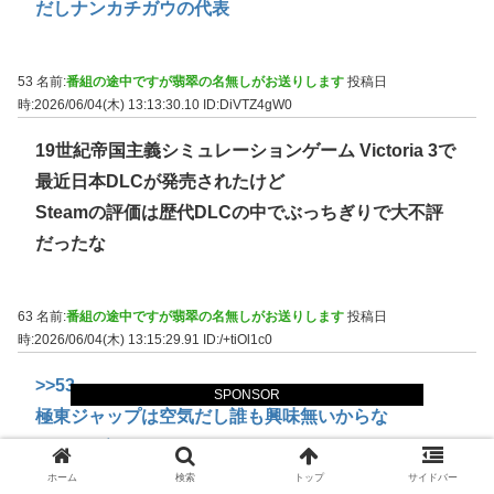
だしナンカチガウの代表
53 名前:
番組の途中ですが翡翠の名無しがお送りします
投稿日
時:2026/06/04(木) 13:13:30.10
ID:DiVTZ4gW0
19世紀帝国主義シミュレーションゲーム Victoria 3で
最近日本DLCが発売されたけど
Steamの評価は歴代DLCの中でぶっちぎりで大不評
だったな
63 名前:
番組の途中ですが翡翠の名無しがお送りします
投稿日
時:2026/06/04(木) 13:15:29.91
ID:/+tiOl1c0
>>53
SPONSOR
極東ジャップは空気だし誰も興味無いからな
そりゃ不評だろうｗ
ホーム
検索
トップ
サイドバー