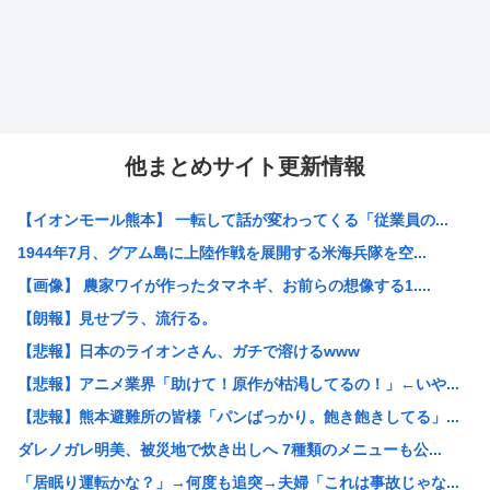
他まとめサイト更新情報
【イオンモール熊本】 一転して話が変わってくる「従業員の...
1944年7月、グアム島に上陸作戦を展開する米海兵隊を空...
【画像】 農家ワイが作ったタマネギ、お前らの想像する1....
【朗報】見せブラ、流行る。
【悲報】日本のライオンさん、ガチで溶けるwww
【悲報】アニメ業界「助けて！原作が枯渇してるの！」←いや...
【悲報】熊本避難所の皆様「パンばっかり。飽き飽きしてる」...
ダレノガレ明美、被災地で炊き出しへ 7種類のメニューも公...
「居眠り運転かな？」→何度も追突→夫婦「これは事故じゃな...