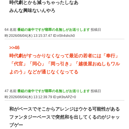
時代劇とかも減っちゃったしなあ
みんな興味ないんやろ
64 名前:
番組の途中ですが翡翠の名無しがお送りします
投稿日
時:2026/06/04(木) 13:15:37.47
ID:n5h4shch0
>>46
時代劇がすっかりなくなって最近の若者には「奉行」
「代官」「同心」「岡っ引き」「越後屋おぬしもワル
よのう」などが通じなくなってる
47 名前:
番組の途中ですが翡翠の名無しがお送りします
投稿日
時:2026/06/04(木) 13:12:39.79
ID:pK9sAPZ+0
和がベースでそこからアレンジはウケる可能性がある
ファンタジーベースで突然和を出してくるのがジャッ
プゲー