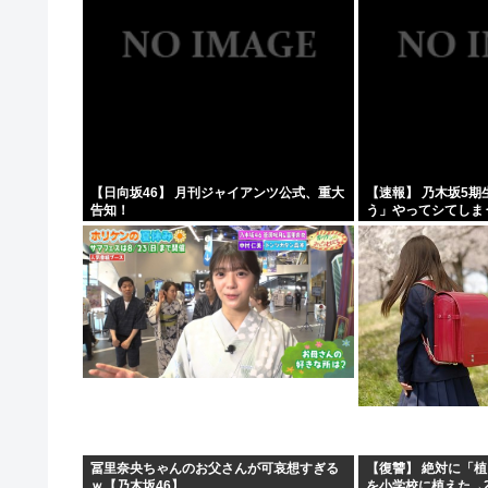
【日向坂46】 月刊ジャイアンツ公式、重大
【速報】 乃木坂5
告知！
う」やってシてしま
冨里奈央ちゃんのお父さんが可哀想すぎる
【復讐】 絶対に「
ｗ【乃木坂46】
を小学校に植えた→