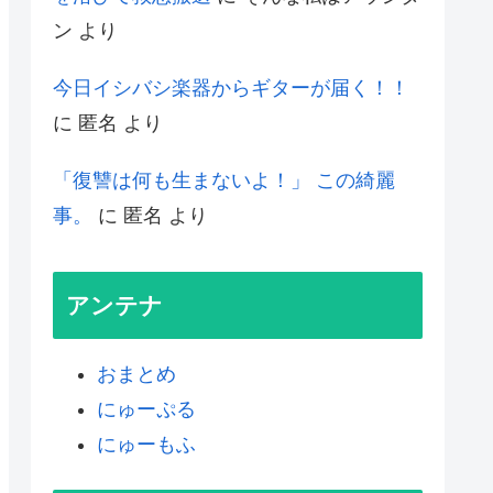
ン
より
今日イシバシ楽器からギターが届く！！
に
匿名
より
「復讐は何も生まないよ！」 この綺麗
事。
に
匿名
より
アンテナ
おまとめ
にゅーぷる
にゅーもふ