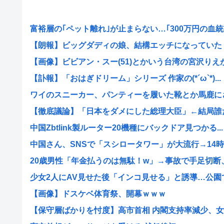
富裕層の｢ペット離れ｣が止まらない…｢300万円の血統書
【朗報】ビッグダディの娘、結構エッチになっていた
【画像】ビビアン・スー(51)とかいう台湾の宮沢りえがレ
【訃報】「おはぎドリーム」シリーズ 作家の(*´ω`*)...
ワイのスニーカー、パンティーを履いた靴とか馬鹿に
【徹底議論】「日本をダメにした総理大臣」←結局誰だと
中国Zbtlink製ルーター20機種にバックドア見つかる...
中国さん、SNSで「スシロータワー」が大流行→14時間
20歳男性「年金払うのは無駄！w」→事故で手足切断、障
少女2人にAV見せた後「インコ見せる」と誘導…公園でわ
【画像】ドスケベ体育祭、開幕ｗｗｗ
【保守層ばかりを忖度】高市首相 内閣支持率減少、女性