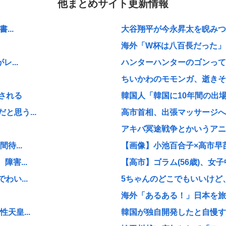
他まとめサイト更新情報
...
大谷翔平が今永昇太を睨みつけ
海外「W杯は八百長だった」F
...
ハンターハンターのゴンって
ちいかわのモモンガ、逝きそ
される
韓国人「韓国に10年間の出場
思う...
高市首相、出張マッサージへ
アキバ冥途戦争とかいうアニ
待...
【画像】小池百合子×高市早
害...
【高市】ゴラム(56歳)、女子
い...
5ちゃんのどこでもいいけど、
海外「あるある！」日本を旅行
天皇...
韓国が独自開発したと自慢する