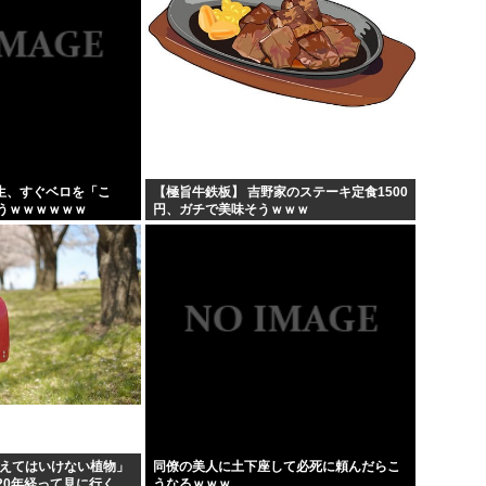
期生、すぐベロを「こ
【極旨牛鉄板】 吉野家のステーキ定食1500
うｗｗｗｗｗｗ
円、ガチで美味そうｗｗｗ
植えてはいけない植物」
同僚の美人に土下座して必死に頼んだらこ
20年経って見に行く
うなるｗｗｗ