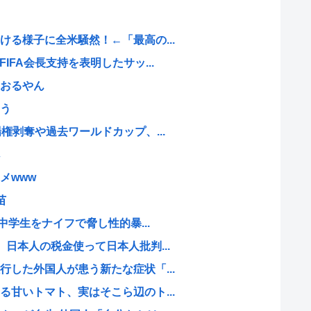
る様子に全米騒然！←「最高の...
IFA会長支持を表明したサッ...
おるやん
う
権剥奪や過去ワールドカップ、...
メwww
苗
中学生をナイフで脅し性的暴...
日本人の税金使って日本人批判...
した外国人が患う新たな症状「...
甘いトマト、実はそこら辺のト...