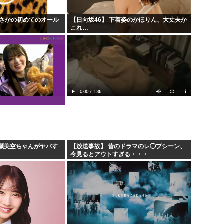
でまさかの初めてのオール
【日向坂46】 下着姿のかほりん、大丈夫か
これ…
瀬美空ちゃんがヤバす
【放送事故】 昔のドラマのレ◯プシーン、
今見るとアウトすぎる・・・