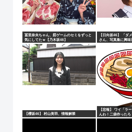
冨里奈央ちゃん、罰ゲームのセミをずっと
【日向坂46】 「ダメ
気にしてたｗ【乃木坂46】
さん、写真集に興味
【悲報】 ワイ「ラ
【櫻坂46】 村山美羽、情報解禁
んわ！二袋作ったろ