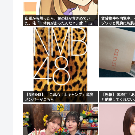
「小泉やめろ」核巡る防衛相発言を批判、横浜駅西口で市
40代の独身って休日はなにしてるの？
出張から帰ったら、嫁の顔が青ざめてい
賃貸物件を内覧中、
た。俺「一体何があったんだ？」嫁「…」
ゾワッと両腕に鳥肌
【画像】グラドルさんの『胸』、丸見えになってしま
→子供たちに話を聞くと…
の部屋嫌だ」と思っ
ッと突き飛ばされて
京大病院で医療ミス 脳腫瘍手術で「正常な組織」を誤っ
【NMB48】 「ご乱心！士キャンプ」出演
【怒報】 国税庁「
メンバーがこちら
と納税してくれない
どうする？！」←これw w