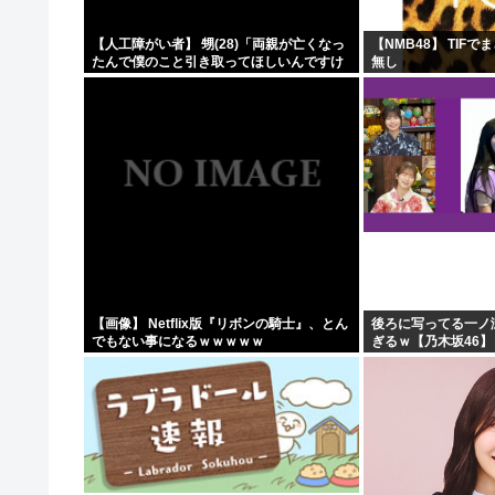
【人工障がい者】 甥(28)「両親が亡くなっ
【NMB48】 TIF
たんで僕のこと引き取ってほしいんですけ
無し
ど！」なんでいい年したヒキニートを引き
取らなきゃいけないんだ...
【画像】 Netflix版『リボンの騎士』、とん
後ろに写ってる一ノ
でもない事になるｗｗｗｗｗ
ぎるｗ【乃木坂46】