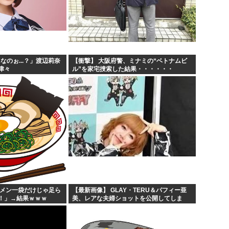
なのぉ...？」渡辺莉奈
【衝撃】 大阪府警、ミナミの“ベトナムビ
津々
ル”を家宅捜索した結果・・・・・・
ーメン一袋だけじゃ足ら
【最新画像】 GLAY・TERU＆パフィー亜
！」→結果ｗｗｗ
美、レアな夫婦ショットを公開してしま
う！