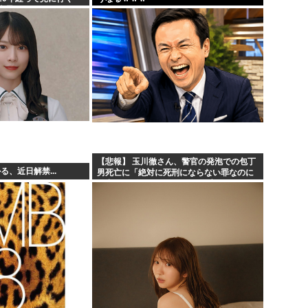
光景が・・・
【悲報】 玉川徹さん、警官の発泡での包丁
る、近日解禁...
男死亡に「絶対に死刑にならない罪なのに
警察が死刑にした！」 → 元警官のマジレス
がコチラ → ………