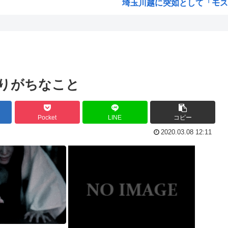
埼玉川越に突如として「モスク
はっきり言う、プリキュア見
画か...
自民党、古謝玄太の推薦を決
動の...
【映画悲報】日本(ジャップ)
が東...
謎の人「あ！好きな絵師さんが
りがちなこと
超かぐや姫！スピンオフ漫画、
くれ...
韓国人「大韓航空の熊本地震飲
Pocket
LINE
コピー
ぷっ...
【衝撃】 韓国人「170cmの日
2020.03.08 12:11
人は...
お前らってなんでみぃ山ってな
が殺...
ワンピースの「世界に5種しか
米農家「60kg作って1万800
安...
井口裕香さん、「ケツ鍛えるよ
言わ...
氷河期世代『ルッキズムが一番
海外「日本なんて行くんじゃな