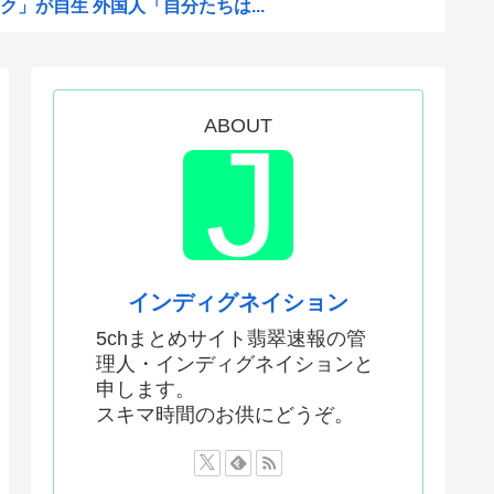
」が自生 外国人「自分たちは...
た事ない
定 沖縄県知事選
の映画界、完全に終わる…現代...
ABOUT
Pixiv更新してる！」
「超かぐやメシ」連載決定ww...
料水支援に対する日本人の反応...
本人、40cmデカい相手...
んでアニメ化の前と後で意見が...
インディグネイション
ない飛行能力」発言の謎が遂に...
5chまとめサイト翡翠速報の管
理人・インディグネイションと
0円…コストは2万以上…...
申します。
り演技力鍛えろよ」とアニメフ...
スキマ時間のお供にどうぞ。
酷かったのは00年代、こうい...
かった…」 日本を知ってしま...