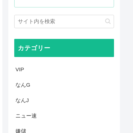
がバッドエンドすぎん？
ぁ！自民党様に従いますだぁ！...
まらない、可愛い女の子も作れ...
父安倍晋三が天国から帰ってく...
カテゴリー
VIP
なんG
なんJ
ニュー速
嫌儲