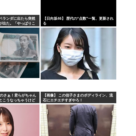
民ら...
ちいかわ映画見てきたんや
熊本県民「俺たち逆らわねえだ
ベランダに出たら突然
【日向坂46】 歴代の“点数”一覧、更新され
が出た。「やっぱりこ
る
うwww
お絵描きAIくん、読む本が決
た瞬間、体が前にドン
…
て摘...
お前らお盆の準備をしたか？国
あのさぁ！君らがちゃん
【画像】 この佳子さまのボディライン、流
とこうなっちゃうけど
石にエチエチすぎやろ！
 w w w w w w