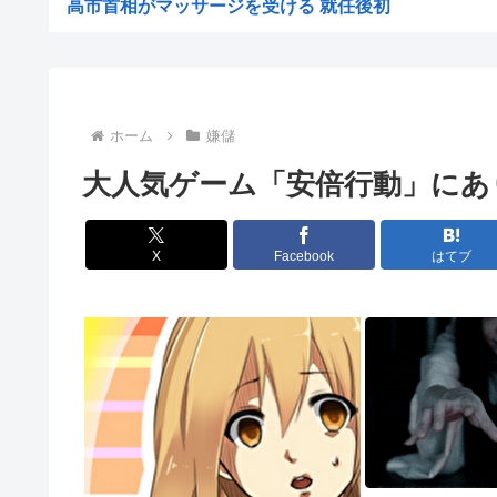
高市首相がマッサージを受ける 就任後初
【悲報】成績優秀だったのに窓際に異動したんだが
ぜんじろう「高市さんの被災地視察動画は北朝鮮の記録映
【朗報】悠仁さま、ついに自力で『テント設営』！国民感
ホーム
嫌儲
ライフとかマルエツとか、特に何の取り柄もないスーパー
大人気ゲーム「安倍行動」にあ
【悲報】17歳で無期懲役になった奴、怖いwww
【悲報】中国の強者女性「年齢のせいで誰も私と結婚して
X
Facebook
はてブ
【画像あり】弱男「あのっ…！よかったらホテル…」女「
【鹿児島】突然右折し路面電車と衝突 乗っていた男女3
中国メディア 中国製の「プレハブ住宅」に世界から注文
おっパブ行ってきた結果www
マーベルの新作格ゲー、俺ちゃんことデッドプール(CV子
共産党・志位氏「高市首相は非核三原則を今後堅持すると
【画像】愛知の半グレ、怖すぎる→御尊顔がこちら…