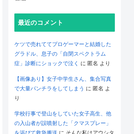
最近のコメント
ケツで売れててプロゲーマーと結婚した
グラドル、息子の「自閉スペクトラム
症」診断にショックで泣く
に
匿名
より
【画像あり】女子中学生さん、集合写真
で大量パンチラをしてしまう
に
匿名
よ
り
学校行事で登山をしていた女子高生、他
の入山者が誤噴射した「クマスプレー」
を浴びて救急搬送
に
そんな私はアウシタ