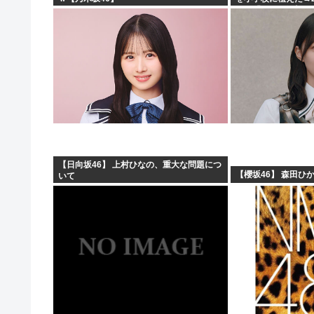
と…「！？」衝撃の
【日向坂46】 上村ひなの、重大な問題につ
【櫻坂46】 森田ひか
いて