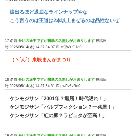
涙出るほど退屈なラインナップやな
こう言うのは王道は2本以上まぜるのは品性ないぜ
17 名前:
番組の途中ですが翡翠の名無しがお送りします
投稿日
時:2026/05/14(木) 14:37:34.07
ID:MQW+tO1q0
（ヽ´ん`）東映まんがまつり
18 名前:
番組の途中ですが翡翠の名無しがお送りします
投稿日
時:2026/05/14(木) 14:37:54.81
ID:pwPv6vRn0
ケンモジサン「2001年？退屈！時代遅れ！」
ケンモジサン「パルプフィクション？一発屋！」
ケンモジサン「紅の豚？ラピュタが至高！」
19 名前:
番組の途中ですが翡翠の名無しがお送りします
投稿日