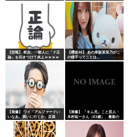
【悲報】 有吉、一般人に「ド正
【櫻坂46】 あの幸阪茉里乃がこ
論」を叩きつけて炎上ｗｗｗｗ
の様子ってことは...
ｗｗｗｗ
【画像】 ワイ「アルファードい
【画像】 「キム兄」こと芸人・
いなあ。買いに行くか」店員
木村祐一さん（63歳）、最新の
「ほいっ見積もりな！」ワイ
松本人志さんとのツーショット
「金額おかしくね？」←お前ら
が完全に別人だとネット騒然！
もそう思うよな？？？？？
「マジで誰かわからん」...