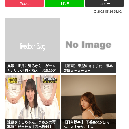
Pocket
LINE
コピー
かのかりとかいう誰が見てるのか謎の漫画www
2026.05.14 15:02
原爆投下81年
海外「全部日本の真似だったのか…」 日本の普通のテレビ番...
海外「まるでトランプ」FIFAがW杯開催都市と結んだ約束...
7時間かけて描いたHな糸会がこちら
Win95開発者「日本でITが3Kと呼ばれるのは企業が根...
兄嫁「正月に帰るから、ゲーム
【動画】 新型のさすまた、限界
と、いいお肉と酒と、お風呂グ
突破ｗｗｗｗｗｗ
ッズの準備しとけよ」寝起きの
私「知るかボケ」兄嫁「キィィ
ィィー！！！！」私「あ…」
遠藤さくらちゃん、まさかの写
【日向坂46】 下着姿のかほり
真無しだったｗ【乃木坂46】
ん、大丈夫かこれ…