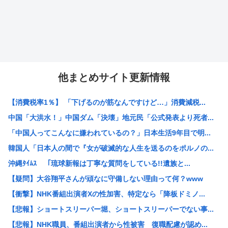
他まとめサイト更新情報
【消費税率1％】 「下げるのが筋なんですけど…」消費減税...
中国「大洪水！」中国ダム「決壊」地元民「公式発表より死者...
「中国人ってこんなに嫌われているの？」日本生活9年目で明...
韓国人「日本人の間で『女が破滅的な人生を送るのをポルノの...
沖縄ﾀｲﾑｽ 「琉球新報は丁寧な質問をしている!!遺族と...
【疑問】大谷翔平さんが頑なに守備しない理由って何？www
【衝撃】NHK番組出演者Xの性加害、特定なら「降板ドミノ...
【悲報】ショートスリーパー堀、ショートスリーパーでない事...
【悲報】NHK職員、番組出演者から性被害 復職配慮が認め...