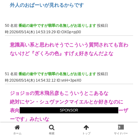
外人のおぱーいが見れるからです
50 名前:
番組の途中ですが翡翠の名無しがお送りします
投稿日
時:2026/05/14(木) 14:53:19.29
ID:OXGp+pj00
意識高い系と思われそうでこういう質問されても言わ
ないけど『ざくろの色』すげぇ好きなんだよな
51 名前:
番組の途中ですが翡翠の名無しがお送りします
投稿日
時:2026/05/14(木) 14:54:32.12
ID:vnH+3peX0
ジョジョの荒木飛呂彦もこういうとこあるな
絶対にヤン・シュヴァンクマイエルとか好きなのに
表向きは「好きな映画はバットマンとゴッドファーザ
SPONSOR
ーです」みたいな
ホーム
検索
トップ
サイドバー