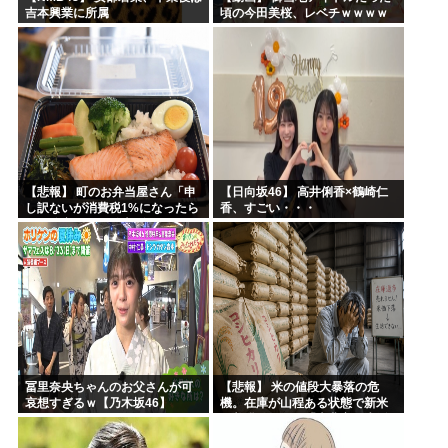
吉本興業に所属
頃の今田美桜、レベチｗｗｗｗ
ｗｗｗｗｗｗｗｗｗｗｗｗｗｗ
【悲報】 町のお弁当屋さん「申
【日向坂46】 高井俐香×鶴崎仁
し訳ないが消費税1%になったら
香、すごい・・・
その分商品代を値上げするわ」
冨里奈央ちゃんのお父さんが可
【悲報】 米の値段大暴落の危
哀想すぎるｗ【乃木坂46】
機。在庫が山程ある状態で新米
の収穫始まる。「米農家が生活
できない」