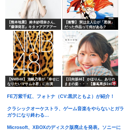
【熊本地震】 鈴木紗理奈さん、
【衝撃】 実は主人公が「悪側」
『爆弾発言』キタァアアアアー
だった作品って何がある？
ーーーーー！！
【NMB48】 池帆乃香が「幸せに
【日向坂46】 かほりん、ありの
なりたいマサムネ君」に出演
ままの姿・・・【藤嶌果歩1st写
真集】
FE万紫千紅、フォトナ（CV:黒沢ともよ）が紹介！
クラシックオーケストラ、ゲーム音楽をやらないとガラ
ガラになり終わる…
Microsoft、XBOXのディスク版廃止を発表。ソニーに