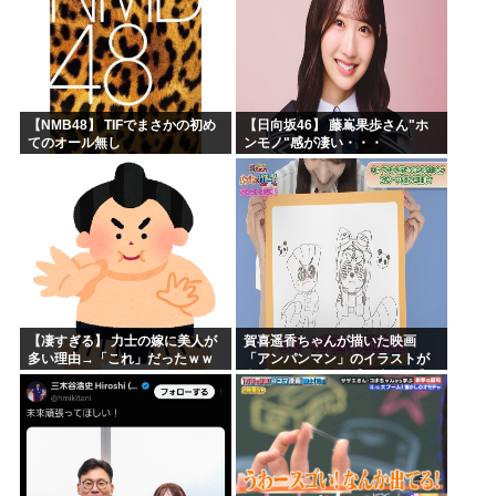
【NMB48】 TIFでまさかの初め
【日向坂46】 藤嶌果歩さん"ホ
てのオール無し
ンモノ"感が凄い・・・
【凄すぎる】 力士の嫁に美人が
賀喜遥香ちゃんが描いた映画
多い理由→「これ」だったｗｗ
「アンパンマン」のイラストが
ｗｗｗｗｗ
上手すぎる！！！【乃木坂46】