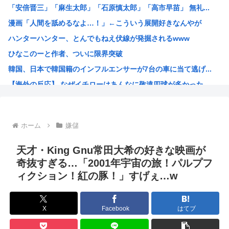
「安倍晋三」「麻生太郎」「石原慎太郎」「高市早苗」 無礼...
【困惑】ミセスグリーンアップルさんってもう落ち目なんか？...
漫画「人間を舐めるなよ…！」←こういう展開好きなんやが
特定外来カミキリムシに1匹300円の賞金をかけた高崎市、...
ハンターハンター、とんでもねえ伏線が発掘されるwww
【朗報】 消費減税、閣議決定 来年4月から2年間1％に
ひなこのーと作者、ついに限界突破
まんさん被災地に手作りおにぎりを出荷www
韓国、日本で韓国籍のインフルエンサーが7台の車に当て逃げ...
毎年恒例の中国大洪水。湖北省秭帰県の現在の様子がこちら
【海外の反応】 なぜイチローはあんなに敬遠四球が多かった...
不同意性交罪の影響で日本でのレ●プ認知件数爆増www
割とマジで年収400以下の人ってどう暮らしてるの？この人...
露悪系アニメ、次なるステージへ
ホーム
嫌儲
「ムクゲェジ漫画」ガチでリアルだったwww
【原爆の日】へいわをかえせ
天才・King Gnu常田大希の好きな映画が
みい山、あんだけ騒ぎになってるのに未だにどこのメディアも...
奇抜すぎる…「2001年宇宙の旅！パルプフ
ィクション！紅の豚！」すげぇ…w
週刊少年ジャンプ、発行部数100万部割れwww
日本人「うちの犬、たまたまついてきた八百屋で一目惚れした...
【画像】広島市長のスピーチを聞いてる時の高市早苗の顔ww...
X
Facebook
はてブ
【雑誌】かつて650万部を誇った「週刊少年ジャンプ」、発...