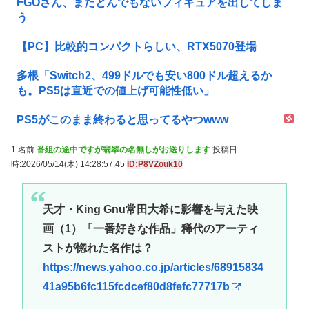
FGOさん、またとんでもないフィギュアを出してしま
う
【PC】比較的コンパクトらしい、RTX5070登場
多根「Switch2、499ドルでも安い800ドル超えるか
も。PS5は直近での値上げ可能性低い」
PS5がこのまま終わると思ってるやつwww
1 名前:
番組の途中ですが翡翠の名無しがお送りします
投稿日
時:2026/05/14(木) 14:28:57.45
ID:P8VZouk10
天才・King Gnu常田大希に影響を与えた映
画（1）「一番好きな作品」稀代のアーティ
ストが惚れた名作は？
https://news.yahoo.co.jp/articles/68915834
41a95b6fc115fcdcef80d8fefc77717b