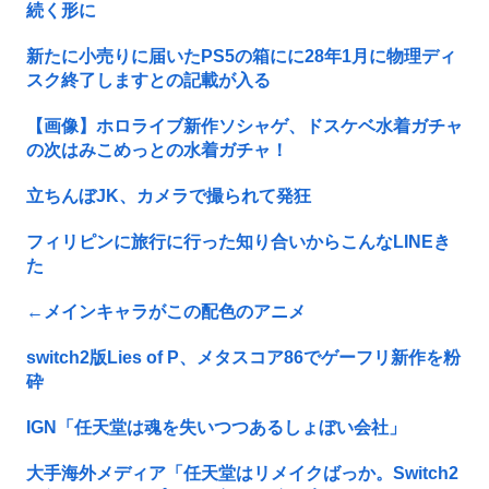
続く形に
新たに小売りに届いたPS5の箱にに28年1月に物理ディ
スク終了しますとの記載が入る
【画像】ホロライブ新作ソシャゲ、ドスケベ水着ガチャ
の次はみこめっとの水着ガチャ！
立ちんぼJK、カメラで撮られて発狂
フィリピンに旅行に行った知り合いからこんなLINEき
た
←メインキャラがこの配色のアニメ
switch2版Lies of P、メタスコア86でゲーフリ新作を粉
砕
IGN「任天堂は魂を失いつつあるしょぼい会社」
大手海外メディア「任天堂はリメイクばっか。Switch2