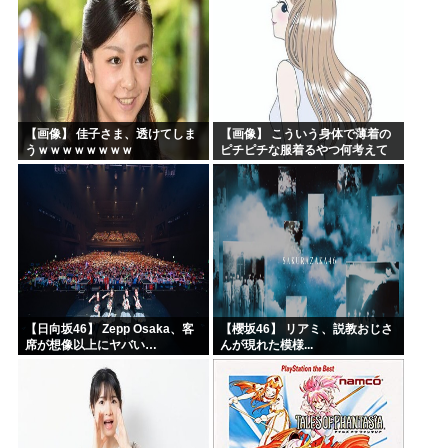
【画像】 佳子さま、透けてしま
【画像】 こういう身体で薄着の
うｗｗｗｗｗｗｗｗ
ピチピチな服着るやつ何考えて
るんだよ
【日向坂46】 Zepp Osaka、客
【櫻坂46】 リアミ、説教おじさ
席が想像以上にヤバい…
んが現れた模様...