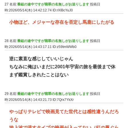
27 名前:
番組の途中ですが翡翠の名無しがお送りします
投稿日
時:2026/05/14(木) 14:42:12.74
ID:rXlBcYuJ0
小物ほど、メジャーな存在を否定し馬鹿にしたがる
28 名前:
番組の途中ですが翡翠の名無しがお送りします
投稿日
時:2026/05/14(木) 14:43:17.11
ID:z59tmWWb0
逆に素直な感じしていいじゃん
ちなみに俺はいまだに2001年宇宙の旅を最後まで休
まず鑑賞しきれたことはない
29 名前:
番組の途中ですが翡翠の名無しがお送りします
投稿日
時:2026/05/14(木) 14:43:21.73
ID:7Qrx7YkXr
やっぱりテレビで映画見てた世代とは感性違うんだろ
うな
地上波で流すタイプの映画が入ってない（紅の豚ぐら