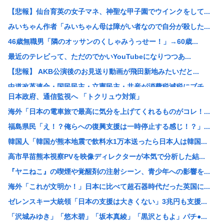
【悲報】仙台育英の女子マネ、神聖な甲子園でウインクをして...
みいちゃん作者「みいちゃん母は障がい者なので自分が殺した...
46歳無職男「隣のオッサンのくしゃみうっせー！」→60歳...
最近のテレビって、ただのでかいYouTubeになりつつあ...
【悲報】 AKB公演後のお見送り動画が飛田新地みたいだと...
中道改革連合・国民民主・立憲民主・共産が消費税減税にブチ...
日本政府、通信監視へ 「トクリュウ対策」
中国「アメリカさぁ、調子乗ってるからお前らが頼ってる軍用...
海外「日本の電車旅で最高に気分を上げてくれるものがコレ！...
韓国人の対日好感度が過去最高に、「ノージャパン」は終わっ...
福島県民「え！？俺らへの復興支援は一時停止する感じ！？」...
【画像】元ジャンポケ・斉藤慎二被告の妻・瀬戸サオリがイン...
韓国人「韓国が熊本地震で飲料水1万本送ったら日本人は韓国...
スペースX、株価大暴落
高市早苗熊本視察PVを映像ディレクターが本気で分析した結...
柳葉敏郎の代表作、「踊る大捜査線しかない」
『ヤニねこ』の喫煙や覚醒剤の注射シーン、青少年への影響を...
産経新聞、東北で新聞発行休止へ
海外「これが文明か！」日本に比べて超石器時代だった英国に...
【衝撃】JKの従姉妹が泊まりに来た結果www
ゼレンスキー大統領「日本の支援は大きくない」3兆円も支援...
【速報】なぜか読める画像が発見されるwww
「沢城みゆき」「悠木碧」「坂本真綾」「黒沢ともよ」パチ●...
【衝撃】清水アキラさんの息子・清水良太郎さん死去で落語家...