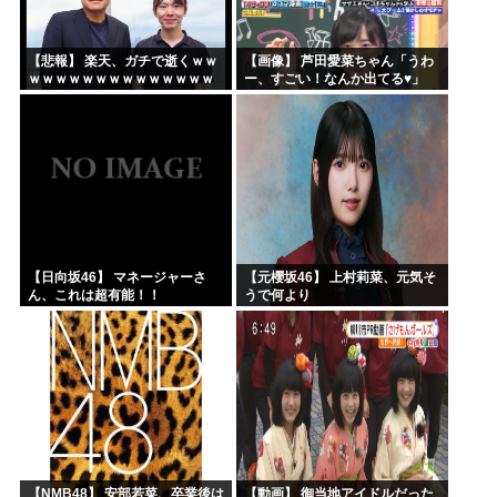
【悲報】 楽天、ガチで逝くｗｗ
【画像】 芦田愛菜ちゃん「うわ
ｗｗｗｗｗｗｗｗｗｗｗｗｗｗ
ー、すごい！なんか出てる♥」
ｗｗｗｗ
【日向坂46】 マネージャーさ
【元櫻坂46】 上村莉菜、元気そ
ん、これは超有能！！
うで何より
【NMB48】 安部若菜、卒業後は
【動画】 御当地アイドルだった