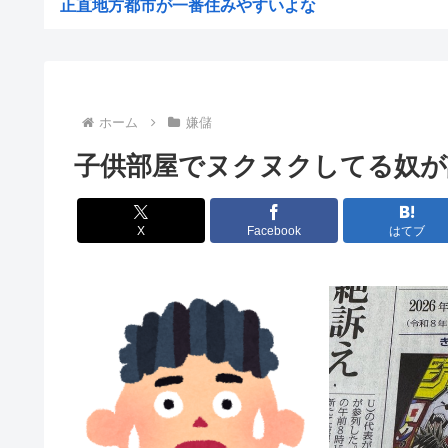
正直地方都市が一番住みやすいよな
【OP2ch】名古屋が飯まずいといったやつこい・６：『
片道10km以上通勤してる奴、おすすめの車教えて
【中華スタンダード】誰も欲しがらないEVを「売れたこ
ホーム
嫌儲
イラン最高指導者のモジタバ・ハメネイ師が「危篤状態」
子供部屋でヌクヌクしてる奴
SNSで知り合ったJK10人とS●Xしてハメ撮り770本...
【衝撃】マツコ・デラックス「バスタオル、何日使う？」
X
Facebook
はてブ
同時にレ●プし合ったらどっちが被害者なん？
【画像あり】女さん、ミニ過ぎる浴衣を着た結果、下品で
「非常に残念」高市総理と面会決定も…発言不可、握手の
植物工場の研究拠点を東京に開設する会社は？オイシイフ
海外ドラマ、リアルだとガチのマジで語れる奴がいな
【悲報】ラーメン屋ワイ、親切で器を重ねただけなのにク
"テレビ大好き"高齢者の｢テレビ離れ｣が始まった