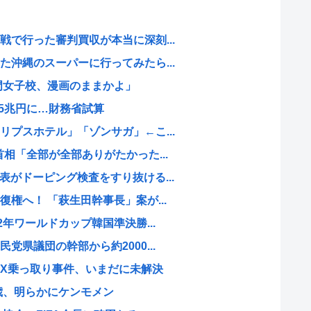
で行った審判買収が本当に深刻...
沖縄のスーパーに行ってみたら...
門女子校、漫画のままかよ」
45兆円に…財務省試算
プスホテル」「ゾンサガ」←こ...
相「全部が全部ありがたかった...
がドーピング検査をすり抜ける...
権へ！ 「萩生田幹事長」案が...
2年ワールドカップ韓国準決勝...
党県議団の幹部から約2000...
X乗っ取り事件、いまだに未解決
4歳、明らかにケンモメン