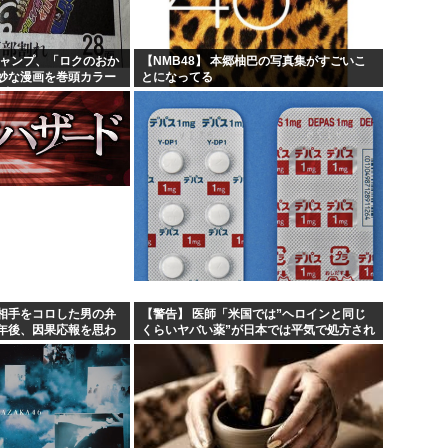
うw...
高市早苗、被爆体験者と面会す
まう...
大谷翔平が今永昇太を睨みつけ
ジャンプ、「ロクのおか
【NMB48】 本郷柚巴の写真集がすごいこ
妙な漫画を巻頭カラー
とになってる
.
6月の消費支出-3.3%で7か月
部切る
韓国人「熊本地震で見る日本の
相手をコロした男の弁
【警告】 医師「米国では”ヘロインと同じ
年後、因果応報を思わ
くらいヤバい薬”が日本では平気で処方され
てる」