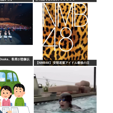
 Osaka、客席が想像以
【NMB48】 安部若菜アイドル最後の日