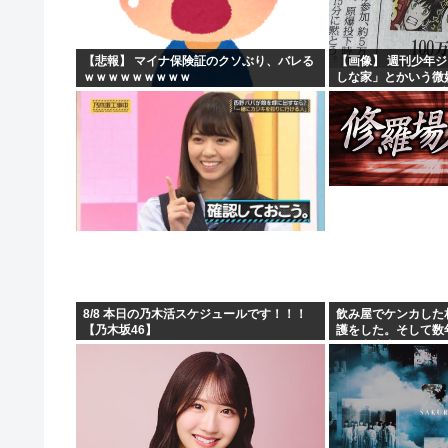
【絶望】大阪のトイレ、究極の二択を利用者に迫ってしま
【悲報】妹さん、兄との旅行でダブルベッドを予約してし
【悲報】 マイナ保険証のクソぶり、バレる
【画像】 週刊少年
ｗｗｗｗｗｗｗｗｗ
しな家」とかいう微
【悲報】イチローさんの晩年（2011-2019）の成績、..
にしたせいで100万
【朗報】佐藤二朗、沈黙を破り完全勝利宣言
8/8 本日の乃木活スケジュールです！！！
飲み屋でケンカした
【乃木坂46】
護をした。そして数
せる出来事が…