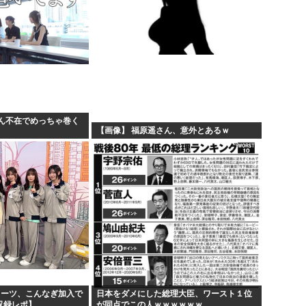
ん不在でめっちゃ巻く
【画像】 福原遥さん、意外とあるｗ
ミーツ、こんなぎ加入で
日本をダメにした総理大臣、ワースト１位
開収録レポ】
が同点でこの人ｗｗｗｗｗｗ