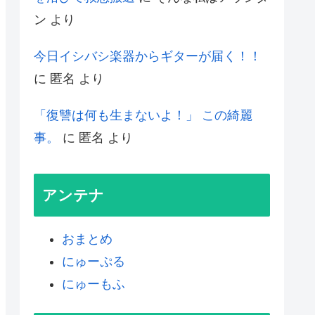
ン
より
今日イシバシ楽器からギターが届く！！
に
匿名
より
「復讐は何も生まないよ！」 この綺麗
事。
に
匿名
より
アンテナ
おまとめ
にゅーぷる
にゅーもふ