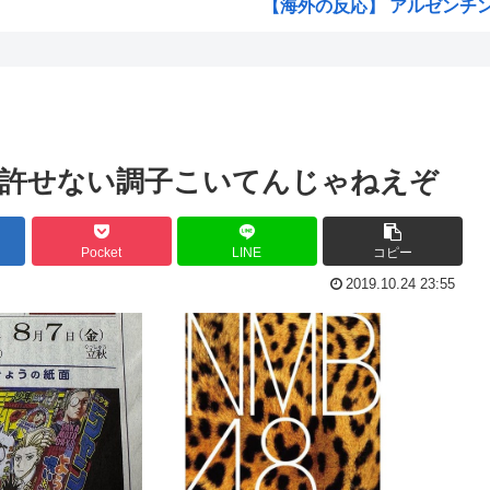
【海外の反応】 アルゼンチン協
静...
ジャンポケ斉藤の弁護士「ロケ
「飯塚幸三は上級国民だから逮
と」...
ジョジョ3部のスタンド、パ
？ ...
高市早苗が全裸でガニ股オ●ニー
が許せない調子こいてんじゃねえぞ
海外「日本人はなんて気高いん
に驚...
海外「子宮頸部には神経がない
Pocket
LINE
コピー
【愛知・長久手市】ジブリパー
2019.10.24 23:55
痴女...
ちいかわのモモンガ、逝く模
み ...
4時だから窓から4回安倍晋
ァー...
【画像】今期の覇権アニメが『
いwww
トランプの支持率低迷中の共和
ソ店...
声優目指して上京したワイ、
【衝撃】 韓国人「エボシ御