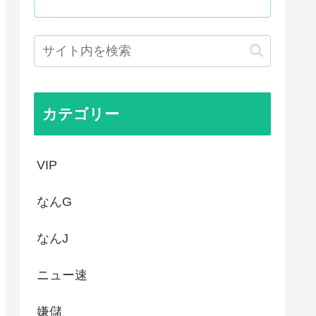
るも発言を禁止し握手のみ許可...
る様子に全米騒然！←「最高の...
連続マイナス 総務省「貯...
土木技術の完全勝利をご覧くだ...
カテゴリー
VIP
なんG
なんJ
ニュー速
嫌儲