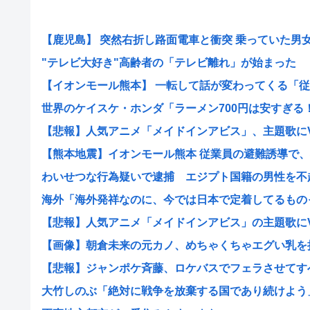
【鹿児島】 突然右折し路面電車と衝突 乗っていた男女3人
"テレビ大好き"高齢者の「テレビ離れ」が始まった
【イオンモール熊本】 一転して話が変わってくる「従業
世界のケイスケ・ホンダ「ラーメン700円は安すぎる！20
【悲報】人気アニメ「メイドインアビス」、主題歌にVTu
【熊本地震】イオンモール熊本 従業員の避難誘導で、社
わいせつな行為疑いで逮捕 エジプト国籍の男性を不起訴
海外「海外発祥なのに、今では日本で定着してるものって
【悲報】人気アニメ「メイドインアビス」の主題歌にVTu
【画像】朝倉未来の元カノ、めちゃくちゃエグい乳を
【悲報】ジャンポケ斉藤、ロケバスでフェラさせてすべて
大竹しのぶ「絶対に戦争を放棄する国であり続けよう」 