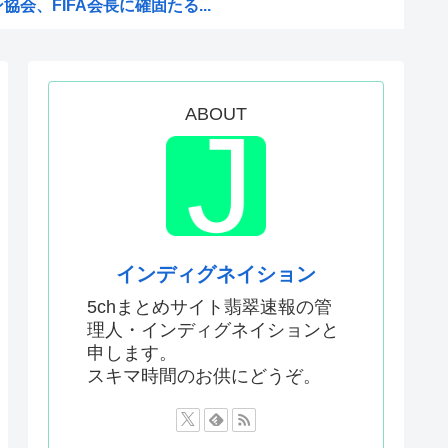
会、FIFA会長に確固たる...
バスには運転手いた。常識的に...
捕されない」は間違いだった…...
ワーが色々おかしいwww
ABOUT
してる動画 or 高市早苗...
だ！」 英高級紙も驚愕した極...
ので痛みは感じませんよ」医者...
クに新施設誕生へ 「風の谷の...
様
インディグネイション
三連呼した
5chまとめサイト翡翠速報の管
理人・インディグネイションと
天幕シャドウガール』に決まっ...
申します。
党、中間選挙では「民主党はも...
スキマ時間のお供にどうぞ。
もう実家に帰ることを決意
前の声の人、若い頃がこれかよ」