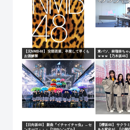
【元NMB48】 安部若菜、卒業して早くも
東パソ、林瑠奈ちゃ
お酒解禁
ｗｗｗ【乃木坂46】
【日向坂46】 新曲『イチャイチャ虫』←セ
【櫻坂46】 サクラ
ンターは・・・【18thシングル】
ある変化が...【公