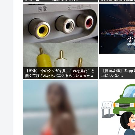
【画像】 今のクソガキ共、これを見たこと
【日向坂46】 Zepp
無くて渡されたらパニクるらしいｗｗｗｗ
上にヤバい…
ｗｗｗｗｗｗｗｗｗ