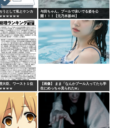
おうとして私とケンカ
与田ちゃん、プールで泳いでる姿を公
ｗｗｗｗｗｗ
開！！！【元乃木坂46】
理大臣、ワースト１位
【画像】 まま「なんかプール入ってたら学
ｗｗｗｗ
生にめっちゃ見られたw」