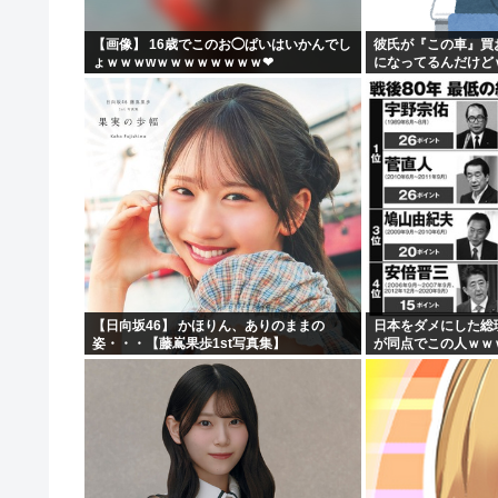
【画像】 16歳でこのお◯ぱいはいかんでし
彼氏が『この車』買
ょｗｗｗwｗｗｗｗｗｗｗｗ❤
になってるんだけど
【日向坂46】 かほりん、ありのままの
日本をダメにした総
姿・・・【藤嶌果歩1st写真集】
が同点でこの人ｗｗ