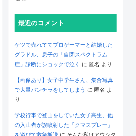
最近のコメント
ケツで売れててプロゲーマーと結婚した
グラドル、息子の「自閉スペクトラム
症」診断にショックで泣く
に
匿名
より
【画像あり】女子中学生さん、集合写真
で大量パンチラをしてしまう
に
匿名
よ
り
学校行事で登山をしていた女子高生、他
の入山者が誤噴射した「クマスプレー」
を浴びて救急搬送
に
そんな私はアウシタ