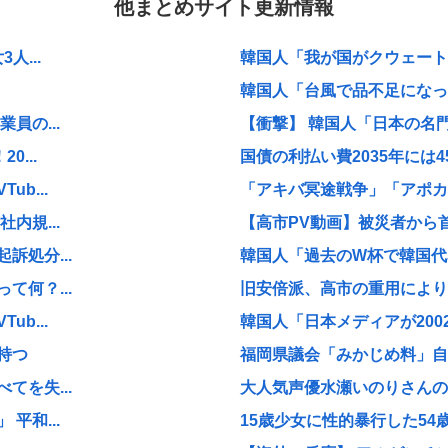
他まとめサイト更新情報
...
韓国人「我が国がクウェート戦
韓国人「台風で品不足になった
員の...
【衝撃】 韓国人「日本の名
...
国債の利払い費2035年には
b...
「アキバ冥途戦争」「アポカリ
内規...
【高市PV動画】被災者から首
処分...
韓国人「過去のW杯で韓国代表
何？...
旧安倍派、高市の重用により復
b...
韓国人「日本メディアが200
持つ
福岡県議会「みかじめ料」自民
を失...
大人気声優水瀬いのりさんの
平和...
15歳少女に性的暴行した5