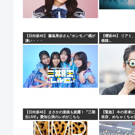
【日向坂46】 藤嶌果歩さん"ホンモノ"感が
【櫻坂46】 リアミ
凄い・・・
模様...
【日向坂46】 まさかの楽曲も披露！『三期
【緊急】 今の若者
生LIVE』愛知公演のレポがこちら
依存、めちゃくちゃ深刻
w w w w w