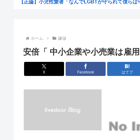
【正論】小児性愛者「なんでLGBTが守られて僕らは守ら
【超愕】皮膚科の薬すごすぎワロタwww
地震らしい
【画像】松本人志さん、大勢の若いファンに囲まれて
ホーム
嫌儲
【画像】田舎のオフィスレディのTikTok、えっちす
安倍「 中小企業や小売業は雇
韓国人「日本で新発売Galaxy Z Foldが売り切れ...
【画像】辻希空ちゃん、顔だけで普通に使える
X
Facebook
はてブ
地球に落下する人工衛星のアルミニウムが大気に及ぼす影
【朗報】みいちゃんと山田さん、大物漫画家たちから絶賛
【画像】ワイがBBA先輩から送られてきたライン、見る
【予算100万】 市長「特定外来生物クビアカは気持ち悪い
日本の伝統文化『花火大会』、この5年で4分の1が消滅し
職場の貸本の習慣が、本を大事にしないおばさんのせいで
グラボ、国内価格4割値上げかwww