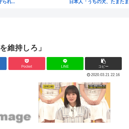
れ...
日本人「うちの犬、たまたまつ
【画像】広島市長のスピーチを
【雑誌】かつて650万部を誇
ご満悦
かのかりとかいう誰が見てる
ぎる
原爆投下81年
用を維持しろ」
海外「全部日本の真似だったの
海外「まるでトランプ」FIF
Pocket
LINE
コピー
響を...
7時間かけて描いたHな糸会
2020.03.21 22:16
され...
Win95開発者「日本でITが3
に耐...
海外「その通り！」日本人なら
...
【1966年】 母の日に9歳の
て...
日本人「うちの犬、たまたまつ
無く...
海外「まるでトランプ」FIF
海外「全部日本の真似だったの