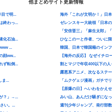
他まとめサイト更新情報
で明...
海外「これが文明か！」日本に
わっ...
ゼレンスキー大統領「日本の支
「安倍晋三」「麻生太郎」「石
石油...
ひなこのーと作者、ついに限
 ...
韓国、日本で韓国籍のインフル
ww...
【海外の反応】 なぜイチロー
転倒...
割とマジで年収400以下の人
露悪系アニメ、次なるステー
...
「ムクゲェジ漫画」ガチでリ
【原爆の日】へいわをかえせ
」→...
みい山、あんだけ騒ぎになって
い。...
週刊少年ジャンプ、発行部数1