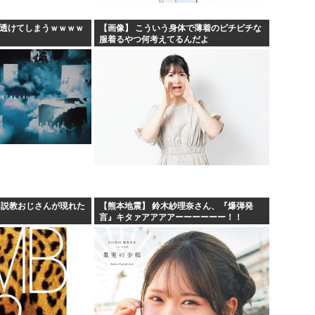
、透けてしまうｗｗｗｗ
【画像】 こういう身体で薄着のピチピチな
服着るやつ何考えてるんだよ
、説教おじさんが現れた
【熊本地震】 鈴木紗理奈さん、『爆弾発
言』キタァアアアアーーーーーー！！