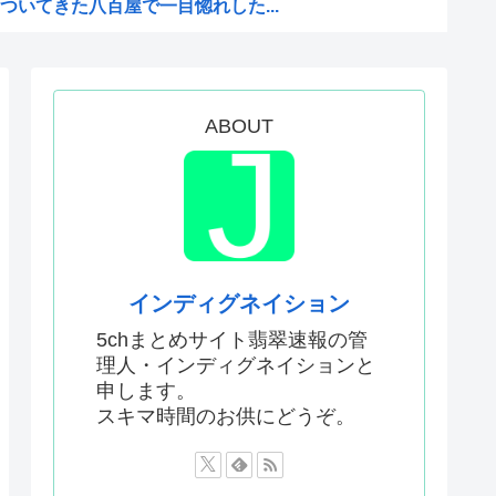
いてきた八百屋で一目惚れした...
聞いてる時の高市早苗の顔ww...
った「週刊少年ジャンプ」、発...
のか謎の漫画www
ABOUT
か…」 日本の普通のテレビ番...
AがW杯開催都市と結んだ約束...
がこちら
Kと呼ばれるのは企業が根...
インディグネイション
どこでも発展させると語る世界...
5chまとめサイト翡翠速報の管
理人・インディグネイションと
息子が帰らなかった——容疑...
申します。
いてきた八百屋で一目惚れした...
スキマ時間のお供にどうぞ。
AがW杯開催都市と結んだ約束...
か…」 日本の普通のテレビ番...