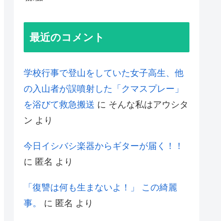
最近のコメント
学校行事で登山をしていた女子高生、他
の入山者が誤噴射した「クマスプレー」
を浴びて救急搬送
に
そんな私はアウシタ
ン
より
今日イシバシ楽器からギターが届く！！
に
匿名
より
「復讐は何も生まないよ！」 この綺麗
事。
に
匿名
より