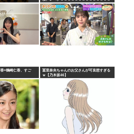
ｗｗｗｗ
俐香×鶴崎仁香、すご
冨里奈央ちゃんのお父さんが可哀想すぎる
ｗ【乃木坂46】