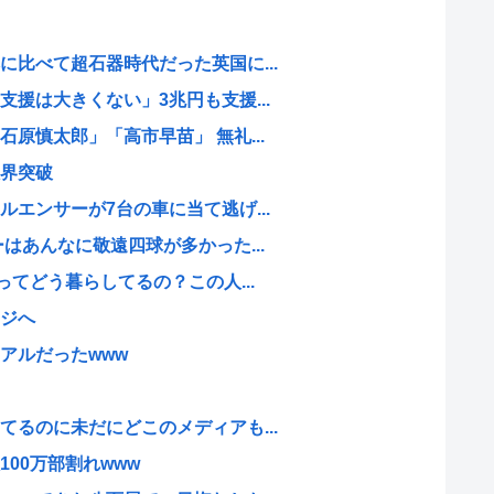
比べて超石器時代だった英国に...
援は大きくない」3兆円も支援...
原慎太郎」「高市早苗」 無礼...
界突破
エンサーが7台の車に当て逃げ...
はあんなに敬遠四球が多かった...
ってどう暮らしてるの？この人...
ジへ
アルだったwww
るのに未だにどこのメディアも...
00万部割れwww