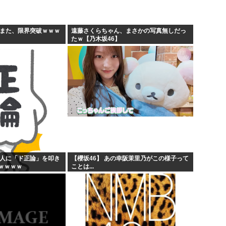
お絵描きリレーってなんぞや
60...
【海外の反応】 なぜイチロー
すまた、限界突破ｗｗｗ
遠藤さくらちゃん、まさかの写真無しだっ
たｗ【乃木坂46】
りす...
平野綾とかいう女声優につい
しな...
みいちゃんと山田さんの漫画の
般人に「ド正論」を叩き
【櫻坂46】 あの幸阪茉里乃がこの様子って
ｗｗｗｗ
ことは...