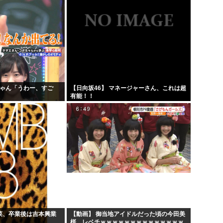
ちゃん「うわー、すご
【日向坂46】 マネージャーさん、これは超
」
有能！！
若菜、卒業後は吉本興業
【動画】 御当地アイドルだった頃の今田美
桜、レベチｗｗｗｗｗｗｗｗｗｗｗｗｗｗ