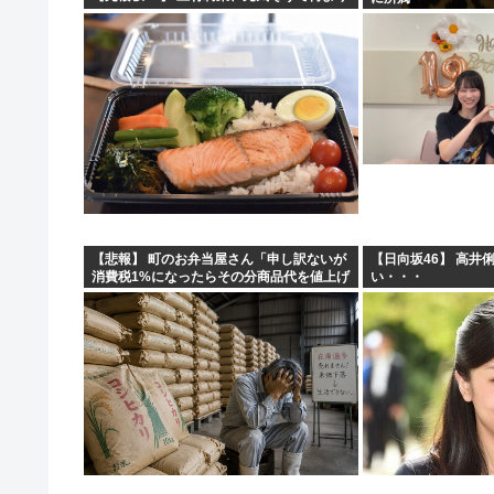
【悲報】 町のお弁当屋さん「申し訳ないが
【日向坂46】 高井
消費税1%になったらその分商品代を値上げ
い・・・
するわ」