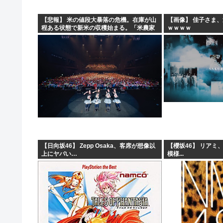
【悲報】 米の値段大暴落の危機。在庫が山
【画像】 佳子さま
程ある状態で新米の収穫始まる。「米農家
ｗｗｗｗ
が生活できない」
【日向坂46】 Zepp Osaka、客席が想像以
【櫻坂46】 リアミ
上にヤバい…
模様...