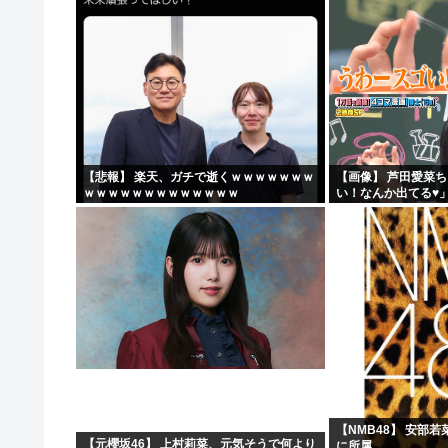
【悲報】 楽天、ガチで逝くｗｗｗｗｗｗｗ
【画像】 芦田愛菜
ｗｗｗｗｗｗｗｗｗｗｗｗｗ
い！なんか出てる♥
【NMB48】 安部
【元櫻坂46】 上村莉菜、元気そうで何より
に所属