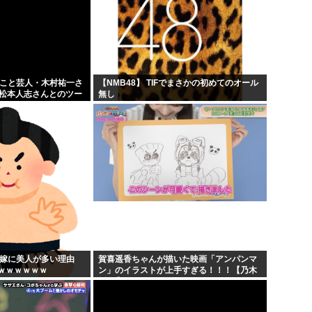
」こと芸人・木村祐一さ
【NMB48】 TIFでまさかの初めてのオール
の松本人志さんとのツー
無し
人だとネット騒然！
...
の嫁に美人が多い理由
賀喜遥香ちゃんが描いた映画「アンパンマ
ｗｗｗｗｗｗ
ン」のイラストが上手すぎる！！！【乃木
坂46】