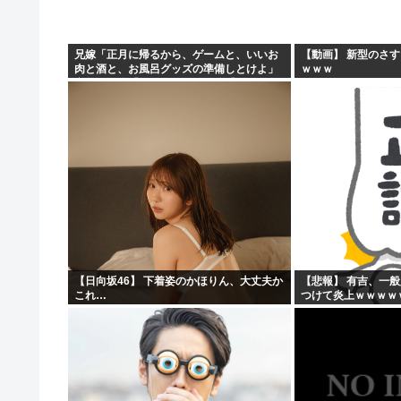
原爆投下81年
「おっちゃん女の子になってスクール水着を着たいねん」
兄嫁「正月に帰るから、ゲームと、いいお
【動画】 新型のさ
肉と酒と、お風呂グッズの準備しとけよ」
ｗｗｗ
警察官が60歳のおじいちゃんを射◯する動画が流出しや
寝起きの私「知るかボケ」兄嫁「キィィィ
ィー！！！！」私「あ…」
ワイ、キンタマが腫れ上がって入院するも切開排膿で無事
【日向坂46】 下着姿のかほりん、大丈夫か
【悲報】 有吉、一
これ…
つけて炎上ｗｗｗｗ