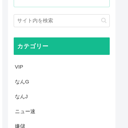
はあんなに敬遠四球が多かった...
てお前らが知ってることwww
作者なんでこんなに嫌われてる...
カテゴリー
VIP
なんG
なんJ
ニュー速
嫌儲