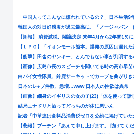
「中国人ってこんなに嫌われているの？」日本生活9年目
韓国人の対日好感度が過去最高に、「ノージャパン」は終
【朗報】 消費減税、閣議決定 来年4月から2年間1％に
【ＬＰＧ】「イオンモール熊本」爆発の原因は漏れた液化
【衝撃】田舎のヤンキー、とんでもない事が判明するwww
【画像】広島市長のスピーチを聞いてる時の高市早苗の顔
白バイ女性隊員、鈴鹿サーキットでカーブを曲がりきれず
日本のレ●プ件数、急増…www 日本人の性欲は異常
【画像】細身のイギリスの女の子(23)「体を使って話しま
結局エナドリと酒ってどっちのが体に悪いん
記者「中革連は食料品消費税ゼロを公約に掲げていたが？
【悲報】プーチン「あえて申し上げます。 助けてくださ