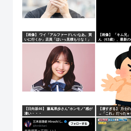
【画像】 ワイ「アルファードいいなあ。買
【画像】 「キム兄
いに行くか」店員「ほいっ見積もりな！」
ん（63歳）、最新
ワイ「金額おかしくね？」←お前らもそう
ショットが完全に別
思うよな？？？？？
「マジで誰かわからん」
【日向坂46】 藤嶌果歩さん"ホンモノ"感が
【凄すぎる】 力士
凄い・・・
→「これ」だったｗ