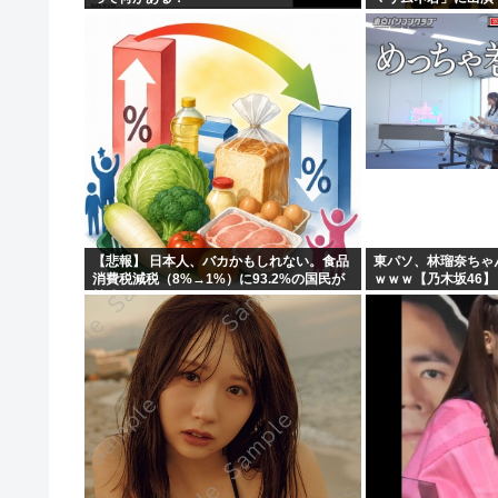
【悲報】 日本人、バカかもしれない。食品
東パソ、林瑠奈ちゃ
消費税減税（8%→1%）に93.2%の国民が
ｗｗｗ【乃木坂46】
賛成してしまう