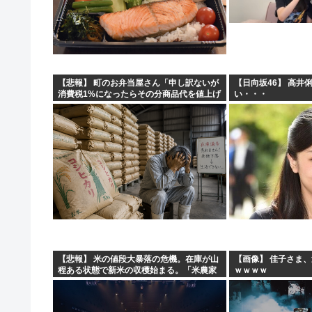
【悲報】 町のお弁当屋さん「申し訳ないが
【日向坂46】 高井
消費税1%になったらその分商品代を値上げ
い・・・
するわ」
【悲報】 米の値段大暴落の危機。在庫が山
【画像】 佳子さま
程ある状態で新米の収穫始まる。「米農家
ｗｗｗｗ
が生活できない」