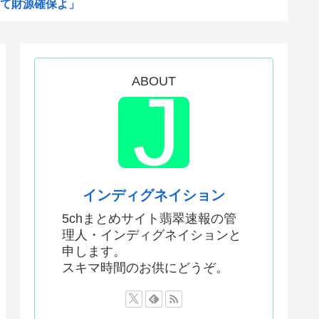
て財源確保よ」
したいんやが?
が呆れる守備エラーを見てくだ...
いって謎の顔面ライトアップシ...
ABOUT
泣けるなんて…！」海外のアニ...
大体これ
線を超える
町の至れり尽くせり島田博行さ...
ロインが負けた時の悲しさは異常
インディグネイション
世界の『日本びいき』にヨーロ...
5chまとめサイト翡翠速報の管
理人・インディグネイションと
31ページの漫画を描くのに何...
申します。
とかいうアニメ、ちょっと間...
スキマ時間のお供にどうぞ。
早苗」と彫ってあって炎上www
に孤立 UEFA「訴訟を準...