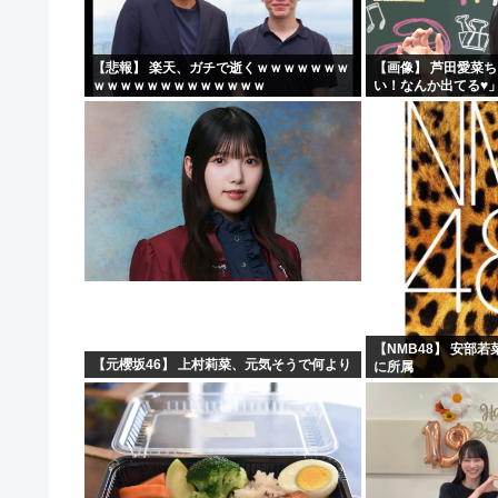
【動画】 石破「公約を果たすというが、減税しますは公
アクションカメラのGoPro、もう誰も使ってない
【悲報】 楽天、ガチで逝くｗｗｗｗｗｗｗ
【画像】 芦田愛菜
ｗｗｗｗｗｗｗｗｗｗｗｗｗ
い！なんか出てる♥
【闇深】小学館の編集者オジサン、グラドルを密室に呼び
【画像】松本人志さん、大勢の若いファンに囲まれてご満
【NMB48】 安部
【元櫻坂46】 上村莉菜、元気そうで何より
に所属