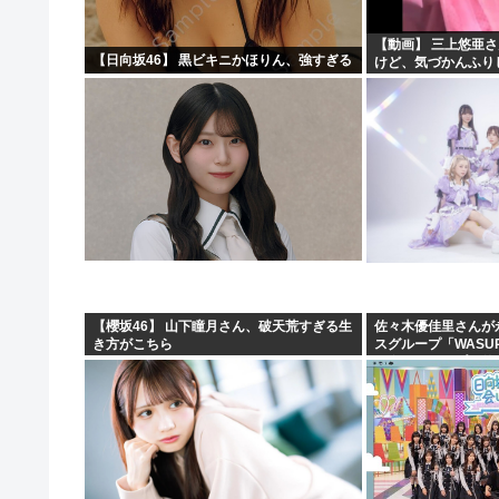
【動画】 三上悠亜
【日向坂46】 黒ビキニかほりん、強すぎる
けど、気づかんふり
【櫻坂46】 山下瞳月さん、破天荒すぎる生
佐々木優佳里さんが
き方がこちら
スグループ「WASU
現在のグループと兼任
ん・まりやぎ】