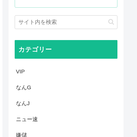
本が撃退したモンゴル帝国の本...
ビスエリア利用有料化すればサ...
ホク」食品消費税1%の財源に...
れるものなのに、日本のレスト...
カテゴリー
VIP
なんG
なんJ
ニュー速
嫌儲