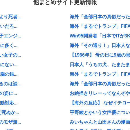
他まとめサイト更新情報
死者...
海外「全部日本の真似だったの
だろ...
海外「まるでトランプ」FIF
ンジ...
Win95開発者「日本でITが3
多く...
海外「その通り！」日本人なら
子の...
【1966年】 母の日に9歳の
ない...
日本人「うちの犬、たまたまつ
の錯...
海外「まるでトランプ」FIF
は談...
海外「全部日本の真似だったの
姿に...
お絵描きリレーってなんぞや
対応...
【海外の反応】 なぜイチロー
ぬか...
平野綾とかいう女声優につい
ザ無...
みいちゃんと山田さんの漫画の