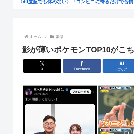
〈40度超でも休めない〉「コンビニに寄るだけで苦情」
【米軍】長射程精密ミサイルほぼ使い切る 米兵被害避け
【画像】橋本環奈さん、とんでもなく可愛いと話題に 【P
【画像】福岡、こんなのが普通に走ってるwww
ホーム
嫌儲
【悲報】元日向坂46・松田好花さん、夏の風物詩で食中
影が薄いポケモンTOP10がこち
【悲報】NHK職員が番組出演者から性被害・・・・・・
【正論】有吉さん、「テレビ見ない」発言をする無神経な
X
Facebook
はてブ
【悲報】ガンダムの戦艦さん、モビルスーツに簡単に落と
女「車で事故った相手と付き合い始めました」 [8/5]
【悲報】国民栄誉賞の記念品に「高市早苗」と彫ってあっ
【悲報】渡邊渚、PTSDへの無理解に「同じ病気になった
【悲報】車で要らない装備、「電動シート」に決まる
【悲報】性的暴行事件の元ジャンポケ斉藤慎二被告に懲役
【HUNTER×HUNTER】あたしの昔の写真見せようか..