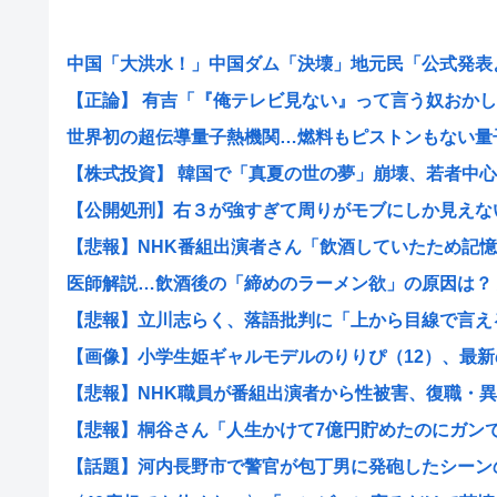
中国「大洪水！」中国ダム「決壊」地元民「公式発表より
【正論】 有吉「『俺テレビ見ない』って言う奴おかしい
世界初の超伝導量子熱機関…燃料もピストンもない量子エ
【株式投資】 韓国で「真夏の世の夢」崩壊、若者中心に
【公開処刑】右３が強すぎて周りがモブにしか見えない女
【悲報】NHK番組出演者さん「飲酒していたため記憶に
医師解説…飲酒後の「締めのラーメン欲」の原因は？ 脳
【悲報】立川志らく、落語批判に「上から目線で言えるの
【画像】小学生姫ギャルモデルのりりぴ（12）、最新の
【悲報】NHK職員が番組出演者から性被害、復職・異動
【悲報】桐谷さん「人生かけて7億円貯めたのにガンで死
【話題】河内長野市で警官が包丁男に発砲したシーンのモ