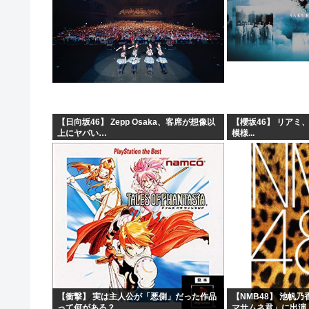
【日向坂46】 Zepp Osaka、客席が想像以
【櫻坂46】 リアミ
上にヤバい…
模様...
【衝撃】 実は主人公が「悪側」だった作品
【NMB48】 池帆
って何がある？
マサムネ君」に出演