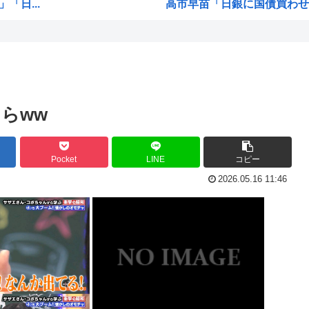
「日...
高市早苗「日銀に国債買わせ
るた...
声優の長谷川育美さんと結婚
i...
韓国人「イジョンフ本日の全米
高市早苗さん、熊本避難所まで
毒「...
海外「日本のアニメがここまで
らww
・・...
下手うまな絵師の顔の描き方
一般...
ひなこのーと作者、ついに一
Pocket
LINE
コピー
され...
高市早苗と面会した熊本県氷川
2026.05.16 11:46
ラブコメ漫画で応援してたヒ
て炎...
欧州「日本だけ反則だろ…」 
こ...
尾田栄一郎、新人漫画家に喝「
・・・
「-86- エイティシックス」
7年...
国民栄誉賞の記念品に「高市
.
⚽インファンティーノ会長、完全