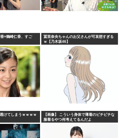
俐香×鶴崎仁香、すご
冨里奈央ちゃんのお父さんが可哀想すぎる
ｗ【乃木坂46】
、透けてしまうｗｗｗｗ
【画像】 こういう身体で薄着のピチピチな
服着るやつ何考えてるんだよ