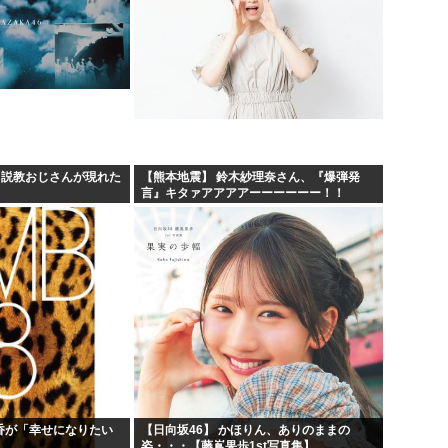
、説教おじさんが現れた
【熊本地震】 鈴木紗理奈さん、『爆弾発
言』キタァアアアアーーーーーー！！
乃香が「幸せになりたい
【日向坂46】 かほりん、ありのままの
姿・・・【藤嶌果歩1st写真集】