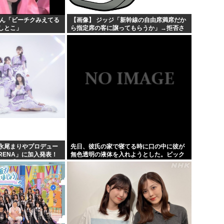
さん「ビーチクみえてる
【画像】 ジッジ「新幹線の自由席満席だか
しとこ」
ら指定席の客に譲ってもらうか」→拒否さ
れ怒りの投稿ｗｗｗ
永尾まりやプロデュー
先日、彼氏の家で寝てる時に口の中に彼が
RENA」に加入発表！
無色透明の液体を入れようとした。ビック
へ【元AKB48ゆかる
リして起きた私に彼が…