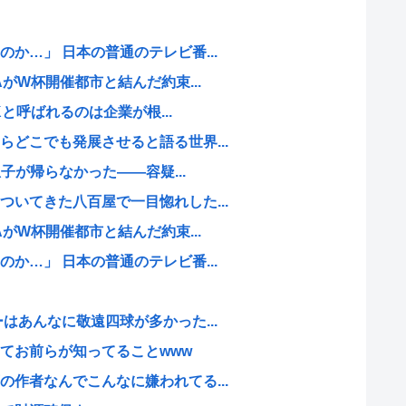
か…」 日本の普通のテレビ番...
AがW杯開催都市と結んだ約束...
Kと呼ばれるのは企業が根...
どこでも発展させると語る世界...
息子が帰らなかった——容疑...
いてきた八百屋で一目惚れした...
AがW杯開催都市と結んだ約束...
か…」 日本の普通のテレビ番...
はあんなに敬遠四球が多かった...
てお前らが知ってることwww
作者なんでこんなに嫌われてる...