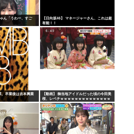
約で...
海外「どの国もあっさり！」日
【有能】政府「トラックはサー
ちゃん「うわー、すご
【日向坂46】 マネージャーさん、これは超
」
有能！！
出し...
【⌚】高市早苗「外為特会ホク
悦w...
韓国人「キムチは無料で食べら
若菜、卒業後は吉本興業
【動画】 御当地アイドルだった頃の今田美
桜、レベチｗｗｗｗｗｗｗｗｗｗｗｗｗｗ
ｗｗｗｗ