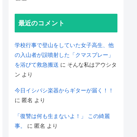
最近のコメント
学校行事で登山をしていた女子高生、他
の入山者が誤噴射した「クマスプレー」
を浴びて救急搬送
に
そんな私はアウシタ
ン
より
今日イシバシ楽器からギターが届く！！
に
匿名
より
「復讐は何も生まないよ！」 この綺麗
事。
に
匿名
より