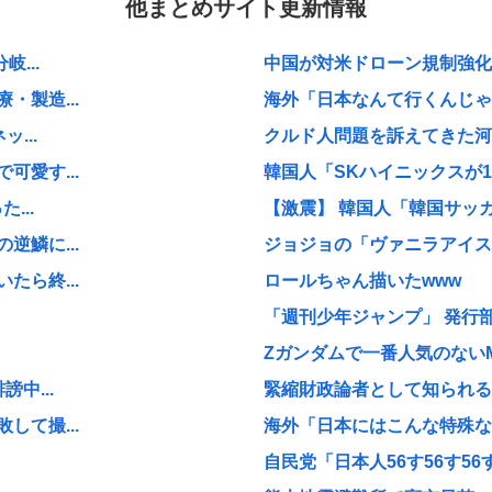
他まとめサイト更新情報
...
中国が対米ドローン規制強化し
製造...
海外「日本なんて行くんじゃな
...
クルド人問題を訴えてきた河合
愛す...
韓国人「SKハイニックスが1
...
【激震】 韓国人「韓国サッカ
鱗に...
ジョジョの「ヴァニラアイス」
ら終...
ロールちゃん描いたwww
「週刊少年ジャンプ」 発行部
Zガンダムで一番人気のない
中...
緊縮財政論者として知られる大
て撮...
海外「日本にはこんな特殊な標
自民党「日本人56す56す56す