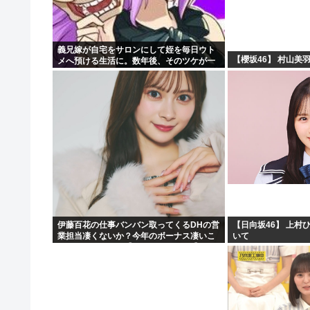
義兄嫁が自宅をサロンにして姪を毎日ウト
【櫻坂46】 村山美
メへ預ける生活に。数年後、そのツケが一
気に回ってきて…
伊藤百花の仕事バンバン取ってくるDHの営
【日向坂46】 上村
業担当凄くないか？今年のボーナス凄いこ
いて
とになりそう！！【AKB48いともも】