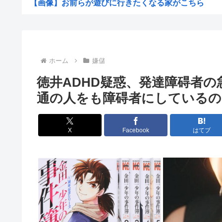
【画像】お前らが遊びに行きたくなる家がこちら
ナイナイ岡村、家事をめぐる妻の不満に「言ってくれたら
中国、高品質な”新幹線”が作れず日本に泣きつくしかない
高2生徒の家に侵入し、わいせつ 高2男子を逮捕
ホーム
嫌儲
中国「大洪水！」三峡ダム「大雨で増水（台風直撃前」中
徳井ADHD疑惑、発達障碍者
高市早苗「消費税減税の財源は今から考える」
通の人をも障碍者にしている
【戦後最長】日本、なんと74ヶ月連続で景気回復してい
【画像】わんぱく日焼け女子中学生さん、発育が良すぎて
X
Facebook
はてブ
【衝撃】ワイ「豆腐、150g×2丁で250円か…高いけど..
檜山沙耶こと「おさや」、第一子妊娠を発表
例の自殺配信、ウッキウキでXに拡散されまくるwww
【正論】今の20代「タモリっておもしろくないじゃん。
【速報】全国の女子高生、お前らに苦言www
【画像あり】女子、整形に成功「この形の鼻が全女子の理