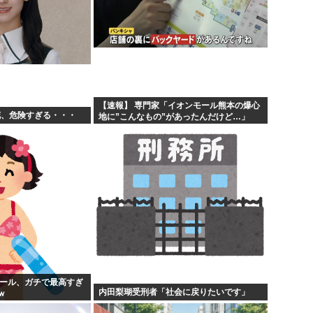
【速報】 専門家「イオンモール熊本の爆心
花、危険すぎる・・・
地に”こんなもの”があったんだけど…」
プール、ガチで最高すぎ
内田梨瑚受刑者「社会に戻りたいです」
ｗ