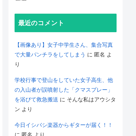
最近のコメント
【画像あり】女子中学生さん、集合写真
で大量パンチラをしてしまう
に
匿名
よ
り
学校行事で登山をしていた女子高生、他
の入山者が誤噴射した「クマスプレー」
を浴びて救急搬送
に
そんな私はアウシタ
ン
より
今日イシバシ楽器からギターが届く！！
に
匿名
より