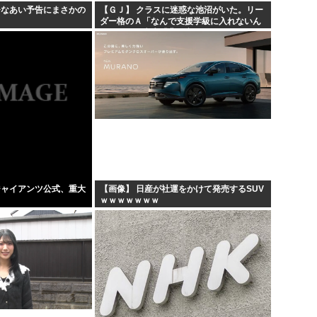
ひなあい予告にまさかの
【ＧＪ】 クラスに迷惑な池沼がいた。リー
ダー格のＡ「なんで支援学級に入れないん
ですか？」先生「背の高い低いと同じで、
これも個性なの！差別は...
ジャイアンツ公式、重大
【画像】 日産が社運をかけて発売するSUV
ｗｗｗｗｗｗｗ