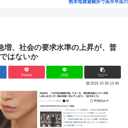
熊本地震避難所で高市早苗の
済む...
露悪系アニメ、定義がよくわ
模...
高市早苗「消費税減税の財源
声優の長谷川育美さんと結婚
国ダ...
部落民のことお前らの地域っ
の急増、社会の要求水準の上昇が、普
中国大使館に侵入した自衛官（
のではないか
た‥...
海外「ディズニーがゴミのよう
「女...
今期アニメの評価、ついに固
Pocket
LINE
コピー
.
韓国人「韓国サッカー協会W杯
2019.10.30 13:49
「味方のふりをしてたが、実は
みいちゃん作者、お気持ち表
笑っ...
高市総書記に逆らった財務官
ヒロアカ見たらまじで好きに
想だ...
【画像】カノカリ女、とんでも