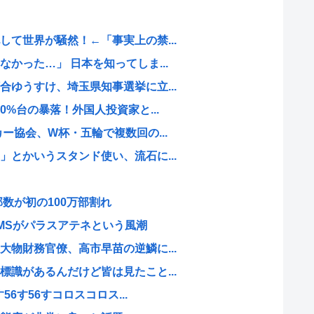
て世界が騒然！←「事実上の禁...
かった…」 日本を知ってしま...
ゆうすけ、埼玉県知事選挙に立...
0%台の暴落！外国人投資家と...
ー協会、W杯・五輪で複数回の...
とかいうスタンド使い、流石に...
数が初の100万部割れ
MSがパラスアテネという風潮
物財務官僚、高市早苗の逆鱗に...
識があるんだけど皆は見たこと...
56す56すコロスコロス...