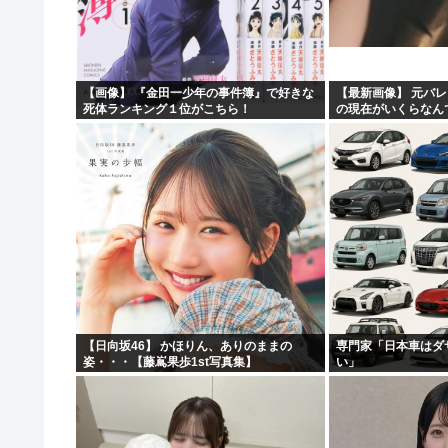
【衝撃】兵庫県斎藤知事、海外事業所を全て廃止へ「公務
【悲報】上司さんからタコ殴りにされて被害届出したんや
【驚愕】いまだに続いていると聞いてビビる漫画「ながさ
【画像】 『金田一少年の事件簿』で好きな
【最新画像】 元バレ
死体ランキング１位がこちら！
の現在がいくらなん
【悲報】名探偵プリキュアさん、前作から売上を10億円
【日向坂46】 かほりん、ありのままの
専門家「日本車はダ
姿・・・【藤嶌果歩1st写真集】
い」