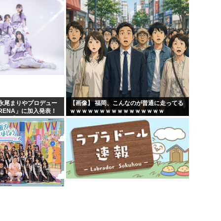
永尾まりやプロデュー
【画像】 福岡、こんなのが普通に走ってる
RENA」に加入発表！
ｗｗｗｗｗｗｗｗｗｗｗｗｗｗｗｗ
へ【元AKB48ゆかる