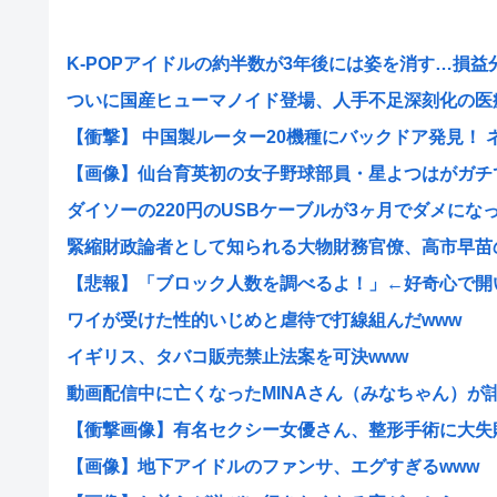
K-POPアイドルの約半数が3年後には姿を消す…損益分岐
ついに国産ヒューマノイド登場、人手不足深刻化の医療・
【衝撃】 中国製ルーター20機種にバックドア発見！ ネッ
【画像】仙台育英初の女子野球部員・星よつはがガチで可
ダイソーの220円のUSBケーブルが3ヶ月でダメになった
緊縮財政論者として知られる大物財務官僚、高市早苗の逆
【悲報】「ブロック人数を調べるよ！」←好奇心で開いた
ワイが受けた性的いじめと虐待で打線組んだwww
イギリス、タバコ販売禁止法案を可決www
動画配信中に亡くなったMINAさん（みなちゃん）が誹謗
【衝撃画像】有名セクシー女優さん、整形手術に大失敗し
【画像】地下アイドルのファンサ、エグすぎるwww