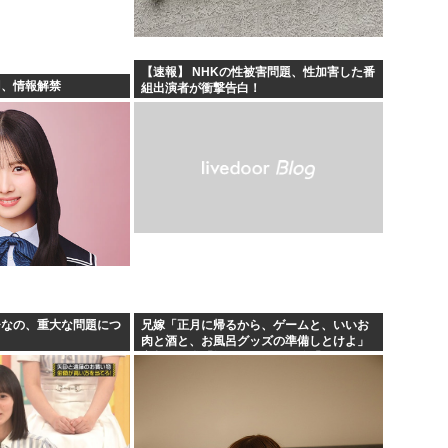
【速報】 NHKの性被害問題、性加害した番
羽、情報解禁
組出演者が衝撃告白！
ひなの、重大な問題につ
兄嫁「正月に帰るから、ゲームと、いいお
肉と酒と、お風呂グッズの準備しとけよ」
寝起きの私「知るかボケ」兄嫁「キィィィ
ィー！！！！」私「あ…」