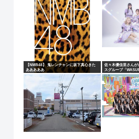
【NMB48】 鬼レンチャンに坂下真心きた
佐々木優佳里さんが
あああああ
スグループ「WASU
現在のグループと兼任
ん・まりやぎ】