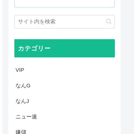
ドラッグストアがないので韓国...
声」←これ正論すぎるよな
キュアが前年比大幅減少
カテゴリー
VIP
なんG
なんJ
ニュー速
嫌儲