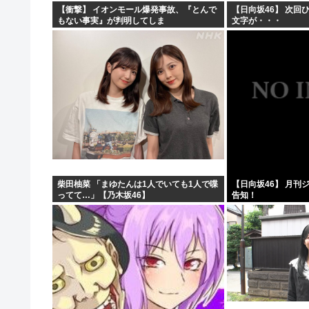
【衝撃】 イオンモール爆発事故、『とんで
【日向坂46】 次回
もない事実』が判明してしま
文字が・・・
う・・・・・・
柴田柚菜 「まゆたんは1人でいても1人で喋
【日向坂46】 月刊
ってて…」【乃木坂46】
告知！