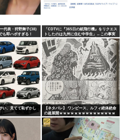
員が...
韓国人「日本には韓国みたいな
けど...
宮崎駿「声優は娼婦のような
れて...
なんかおもろい漫画ない?
ー代表・狩野舞子(38)
「CDTVに『365日の紙飛行機』をリクエス
でも即ハボすぎる！
トしたのは九州に住む中学生」←この事実
も落...
バンダイナムコ決算、プリ
って結構デカいよな【AKB48】
サい、見てて恥ずかし
【ネタバレ】 ワンピース、ルフィ絶体絶命
の超展開ｗｗｗｗｗｗｗｗｗｗｗｗｗｗｗ
ｗｗｗｗｗｗｗｗｗｗｗｗｗｗｗｗｗｗｗ
ｗｗｗｗｗｗｗｗｗｗｗ...