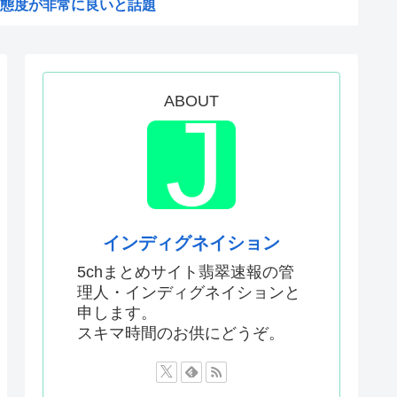
態度が非常に良いと話題
からなくなる
は今から考える」
したいんやが
ABOUT
てなんて言ってた？
24）、動機を告白「中国の強...
だ！」日本がアニメ化した米人...
まる
予選で外国人審判に性接待した...
インディグネイション
敵のスパイだったキャラ」 何...
5chまとめサイト翡翠速報の管
理人・インディグネイションと
明ツイートから1週間沈黙www
申します。
僚、左遷されるwww
スキマ時間のお供にどうぞ。
なったんやが
ないエ口グッズにされてしまい...