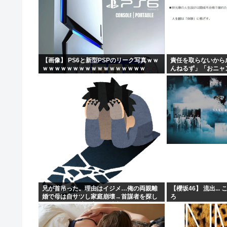
【画像】 PS6と新型PSPのリーク写真ｗｗ
責任を取らないから
ｗｗｗｗｗｗｗｗｗｗｗｗｗｗｗｗｗ
んねるず」「おニャ
トを出し続けた秋元
兄が首吊った。理由はイジメ…俺の両親離
【櫻坂46】 流出..
婚で母は自サツし家庭崩壊→首謀者を探し
ろ
だした俺は会社と妻子を特定→結果、実刑
受けた。子に復讐されるだろ...