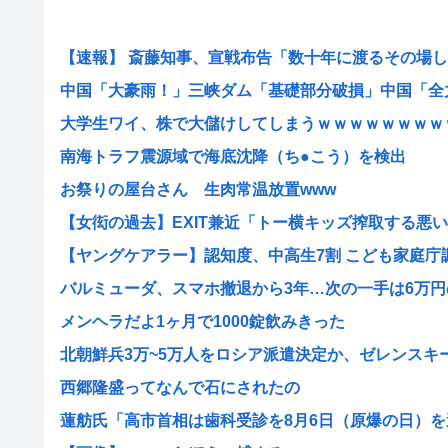
【速報】 斎藤知事、宣戦布告「数十年に渡るその場しの
中国「大豪雨！」三峡ダム「基礎部分破損」中国「全力放
大学生ワイ、株で大儲けしてしまうｗｗｗｗｗｗｗｗ
南海トラフ震源域で海底沈降（ち●こう）を検出
お祭りの屋台さん 生肉常温放置www
【女衒の過去】EXIT兼近「トー横キッズ搾取する悪い大
【ヤングケアラー】認知度、中高生7割 こども家庭庁調査
バルミューダ、スマホ撤退から3年…次の一手は6万円の
メンヘラだよ1ヶ月で1000錠飲みきった
北朝鮮兵3万~5万人をロシア派遣決定か、ゼレンスキー氏
西郷隆盛ってなんで石にされたの
蓮舫氏「高市首相は歯科受診を8月6日（原爆の日）を避