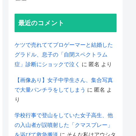
最近のコメント
ケツで売れててプロゲーマーと結婚した
グラドル、息子の「自閉スペクトラム
症」診断にショックで泣く
に
匿名
より
【画像あり】女子中学生さん、集合写真
で大量パンチラをしてしまう
に
匿名
よ
り
学校行事で登山をしていた女子高生、他
の入山者が誤噴射した「クマスプレー」
を浴びて救急搬送
に
そんな私はアウシタ