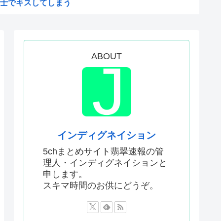
士でキスしてしまう
なら円安上等！って言うわけよ...
応援企画が炎上！←「怒る理由...
韓国のイ・ジョンフ」→「」...
ABOUT
、平素から培った協力関係が」...
十年に渡るその場しのぎ、先送...
だ？」 世界的ブームの日本の...
ドニヒ、なんか普通に10秒以...
インディグネイション
ター「わーくマン」にありがち...
5chまとめサイト翡翠速報の管
理人・インディグネイションと
やつおるか？
申します。
ドラマCDの焼きまわしだった...
スキマ時間のお供にどうぞ。
はの夏の風物詩に海外がびっく...
！」熊本地震の激しい揺れでも...