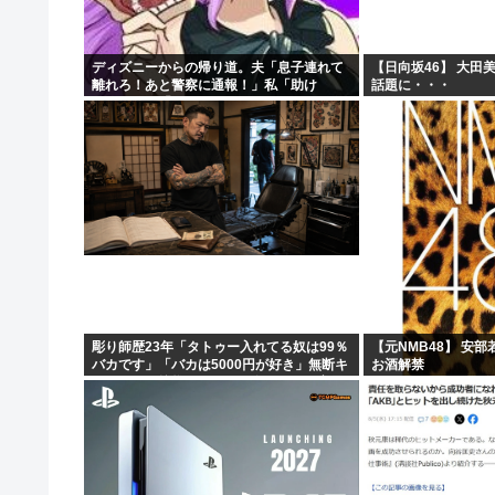
「玉城デニー知事を支えているのは極左暴力集団など」 
【画像】セブンイレブンのバイト「AIにちいかわの画像を
ディズニーからの帰り道。夫「息子連れて
【日向坂46】 大田
離れろ！あと警察に通報！」私「助け
話題に・・・
神『あなたは死にました。もう一度人間として産まれるこ
て！」駅員「どうしました！？」→トンデ
モナイことに…
(ヽ´ん`)◀「身寄りなし、資産なしの孤独死」が、今の日
彫り師歴23年「タトゥー入れてる奴は99％
【元NMB48】 安
バカです」「バカは5000円が好き」無断キ
お酒解禁
ャンセル、挨拶できない、金がない…客層
をぶっちゃけ