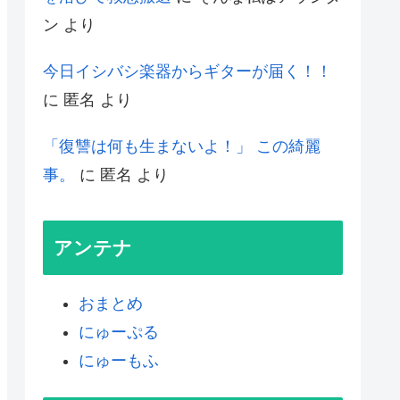
ン
より
今日イシバシ楽器からギターが届く！！
に
匿名
より
「復讐は何も生まないよ！」 この綺麗
事。
に
匿名
より
アンテナ
おまとめ
にゅーぷる
にゅーもふ