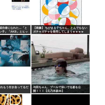
成功者になれた…「と
【画像】 ちびまる子ちゃん、とんでもない
ン子」「AKB」とヒッ
ガチャガチャを発売してしまうｗｗｗｗ
康の哲学！！！
. これもう付き合ってるだ
与田ちゃん、プールで泳いでる姿を公
開！！！【元乃木坂46】