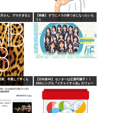
沖縄...
韓国人「韓国人が日本へ行って
食...
口を開けたマッコウクジラが正
美月さん、デカすぎると
【画像】 すでにメスの体つきになったいも
うと
とを...
亜月ねね「みいちゃんは特定の
...
にじさんじ甲子園のノーヒット
部若菜、卒業して早くも
【日向坂46】 センターは正源司陽子！！
18thシングル『イチャイチャ虫』のフォー
メーションが発表される！