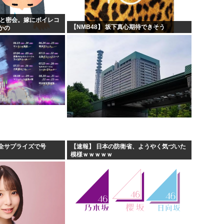
人と密会。嫁にボイレコ
【NMB48】 坂下真心期待できそう
かの
全サプライズで号
【速報】 日本の防衛省、ようやく気づいた
模様ｗｗｗｗｗ