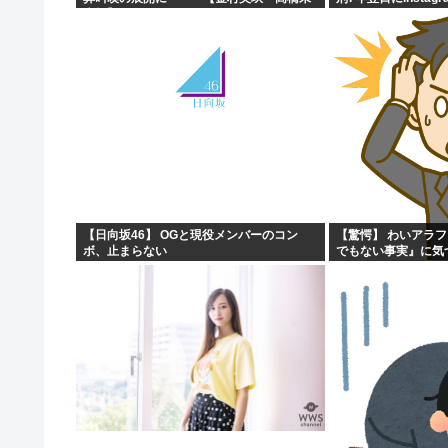
来虹】
つかせてしまう…
【日向坂46】 OGと現役メンバーのコン
【驚愕】 わいアラ
ボ、止まらない
でもない事実』に気