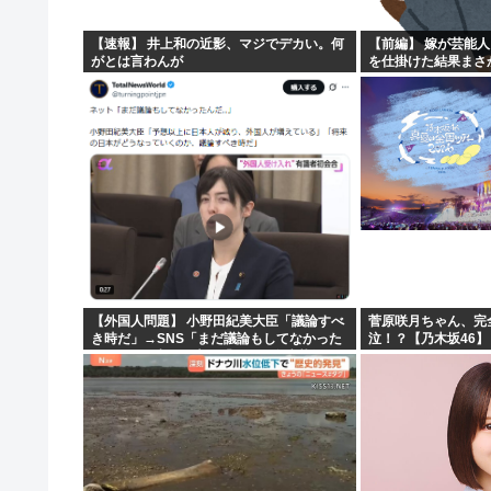
【速報】 井上和の近影、マジでデカい。何
【前編】 嫁が芸能
がとは言わんが
を仕掛けた結果まさ
【外国人問題】 小野田紀美大臣「議論すべ
菅原咲月ちゃん、完
き時だ」→SNS「まだ議論もしてなかった
泣！？【乃木坂46】
んだ...」→小野田大臣「これが進歩状況で
す」めちゃくちゃ仕事して...