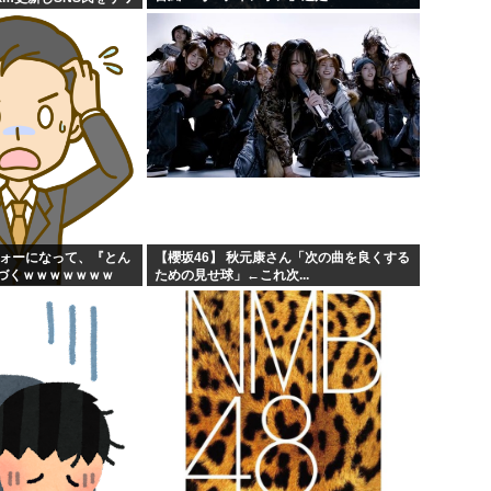
フォーになって、『とん
【櫻坂46】 秋元康さん「次の曲を良くする
づくｗｗｗｗｗｗｗ
ための見せ球」←これ次...