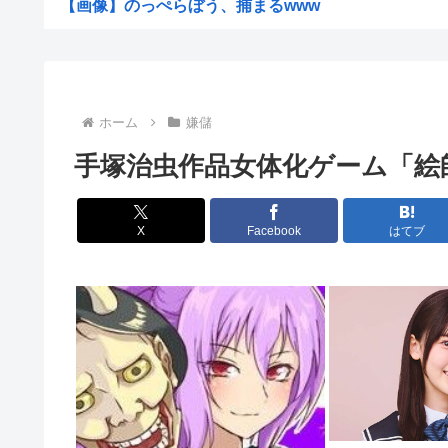
【画像】のっぺらぼう、捕まるwww
【衝撃】本物のギフテッド（日本人）が化物すぎる⇒
【画像】のり弁の価格、庶民には届かなくなってしま
台風15号の進路www
ホーム
嫌儲
JK4人の青春花火で河川敷炎上
手塚治虫作品女体化ゲーム「絵
神田うの、51歳の薄毛治療を告白 「高校生の時から薄い
【速報】X収益化、従来制度終了で「オリジナルコンテン
X
Facebook
はてブ
【悲報】山田洋次監督「最近の政治は国家、日の丸という
大物アニメ監督たち「鬼滅の刃があんなにヒットした理由
【祝】日本政府、東京大空襲を指揮し「悪魔」「皆殺しの
【速報】デジモン、なぜか今頃になって過去最高益w
西武・児玉亮涼が1軍合流へ！直近6試合で打率.533と好.
【悲報】 メディアが使う主語デカ言葉の正体、ガチでこ
【朗報】メンヘラ女の子のイラスト、あまりにも思想が強