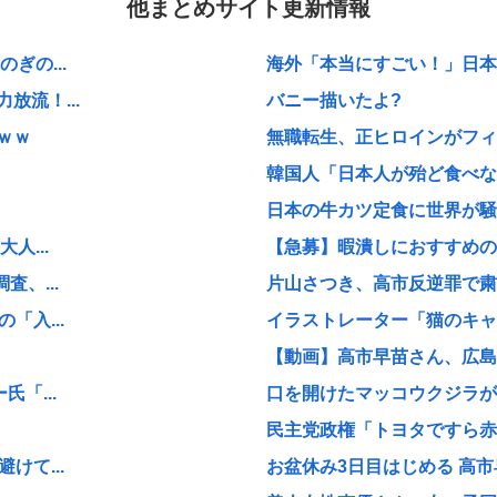
他まとめサイト更新情報
ぎの...
海外「本当にすごい！」日本が
流！...
バニー描いたよ?
ｗｗ
無職転生、正ヒロインがフィ
韓国人「日本人が殆ど食べない
日本の牛カツ定食に世界が騒然
人...
【急募】暇潰しにおすすめの
、...
片山さつき、高市反逆罪で粛
「入...
イラストレーター「猫のキャラ
【動画】高市早苗さん、広島の
「...
口を開けたマッコウクジラが正
民主党政権「トヨタですら赤字
けて...
お盆休み3日目はじめる 高