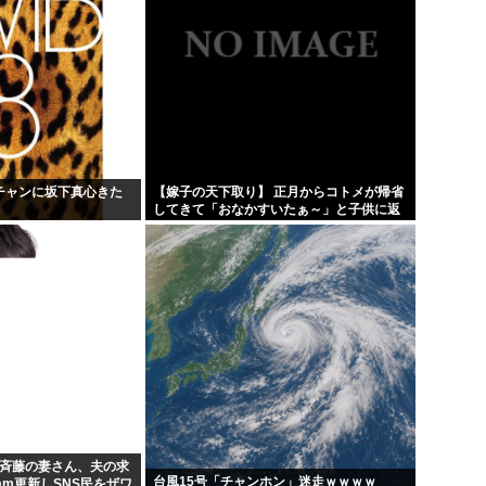
ンチャンに坂下真心きた
【嫁子の天下取り】 正月からコトメが帰省
してきて「おなかすいたぁ～」と子供に返
ってる。旦那もウトメも何もしない。私に
しろって事だよね。でも...
ケ斉藤の妻さん、夫の求
台風15号「チャンホン」迷走ｗｗｗｗ
gram更新しSNS民をザワ