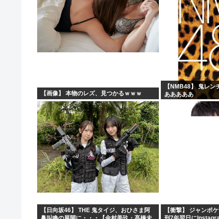
【NMB48】 鬼レ
【画像】 本物のレズ、見つかるｗｗｗ
あああああ
【日向坂46】 THE 鬼タイジ、おひさま阿
【衝撃】 ジャンポ
鼻叫喚の展開に・・・【金村美玖・髙橋未
刑7年翌日にInsta