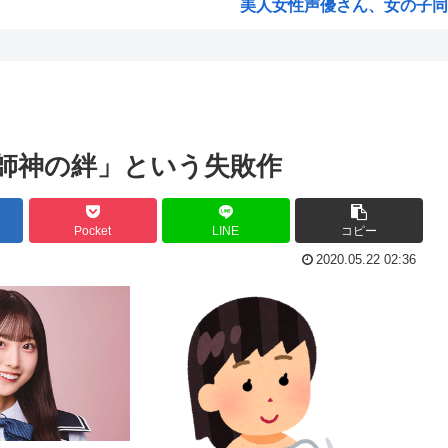
美人女性声優さん、女の子同
！！！！
中田「もし今日本に外道がいる
う
日本のトンカツチェーンのママ
韓国人「日本の村上宗隆 vs 
進次郎「日米同盟の絆の強さと
師神の絆」という失敗作
」...
兵庫県斎藤知事、宣戦布告「数
ツ収...
ちいかわ60億円www
Pocket
LINE
コピー
言葉...
海外「日本人は何に使ってるん
2020.05.22 02:36
が本...
【ハンターハンター】ツェリー
ルメ...
安倍晋三が経営するホームセン
ww
ジュミドロって漫画知ってる
..
ひぐらし業卒、20年前に出た
れだ...
海外「羨ましい！」日本ならで
すぎ...
海外「日本の積載技術は凄いな