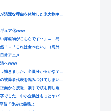
清潔な理由を体験した米大物キ...
ギュア化www
海産物がこちらです‥」→「島...
！←「これは食べたい」（海外...
日常アニメ
清へwww
描きました。全員分かるかな？...
被爆者代表を睨みつけてしまい...
面から接近、素手で頭を押し返...
でした、中小企業はもっとヤバ...
市早苗「休みは義務よ