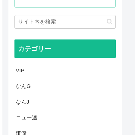
羨ましいと感じることがこちら...
面から接近、素手で頭を押し返...
属性の方を揶揄する目的の漫画...
ノーラン達成を切り抜いたVt...
カテゴリー
VIP
なんG
なんJ
ニュー速
嫌儲