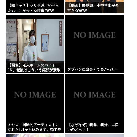
【陽キャ？】ヤリラ系（やりら
【動画】野獣邸、小中学生が多
ふぃー）がモテる理由 www
すぎるwww
【画像】老人ホームのバイト
ダブパンに出会えて良かったー
JK、老後はこういう笑顔が素敵
な女の子に介護されたいよな
ミセス「国民的アーティストに
【なぞなぞ】義母、義妹、エ口
なれたし1ヶ月休みます。街で見
いのどっち！
かけても声掛けないでね」