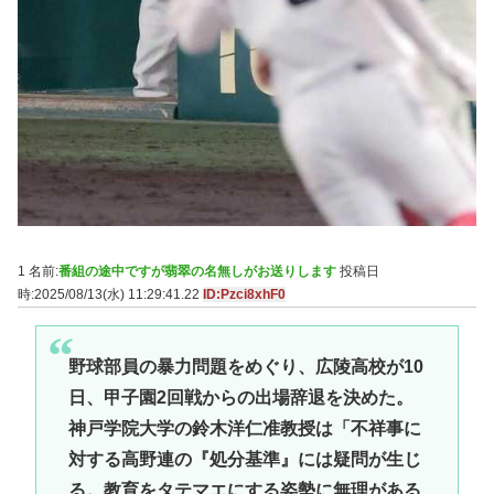
1 名前:
番組の途中ですが翡翠の名無しがお送りします
投稿日
時:2025/08/13(水) 11:29:41.22
ID:Pzci8xhF0
野球部員の暴力問題をめぐり、広陵高校が10
日、甲子園2回戦からの出場辞退を決めた。
神戸学院大学の鈴木洋仁准教授は「不祥事に
対する高野連の『処分基準』には疑問が生じ
る。教育をタテマエにする姿勢に無理がある