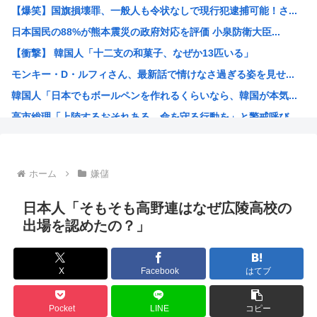
【爆笑】国旗損壊罪、一般人も令状なしで現行犯逮捕可能！さ...
JR東海「夜行」新幹線が初運行 東京―新大阪、4割女性 ...
日本国民の88%が熊本震災の政府対応を評価 小泉防衛大臣...
【原爆の日】中野彰子、高市首相へのヤジを「ゴキブリがいた...
【衝撃】 韓国人「十二支の和菓子、なぜか13匹いる」
中国製のエアコン、ヨーロッパでバカ売れ
モンキー・D・ルフィさん、最新話で情けなさ過ぎる姿を見せ...
【画像】昨日の銀だこ、８８人しか買えない８８円セールでク...
韓国人「日本でもボールペンを作れるくらいなら、韓国が本気...
「日本で1番有名なイギリス人」、これについて少し話そうや
高市総理「上陸するおそれある。命を守る行動を」と警戒呼び...
【画像】付き合いたて彼女「ごめーんちょびっツ散らかってる...
AI絵師による「手描き詐称」、ガチで問題視され始める
英国政府、事前に値上げしてから値引き表示することで割引価...
ホーム
嫌儲
ハンターハンターのウボォーギン、再評価が進みすぎてもはや...
海外「本当にすごい！」日本が清潔な理由を体験した米大物キ...
日本人「そもそも高野連はなぜ広陵高校の
トー横キッズ、ジャップの大人に失望「相談しても具体的に何...
出場を認めたの？」
映画『ブルーロック』さん、大コケ⚽️
性行為の同意のお勉強漫画が192.1万バズ！！！お前らも...
X
Facebook
はてブ
バニー描いたよ?
無職転生、正ヒロインがフィギュア化www
Pocket
LINE
コピー