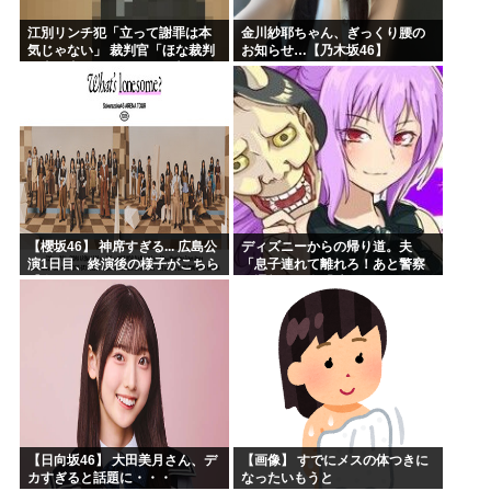
江別リンチ犯「立って謝罪は本
金川紗耶ちゃん、ぎっくり腰の
気じゃない」 裁判官「ほな裁判
お知らせ…【乃木坂46】
で土下座してないキミは本気じ
ゃないな」
【櫻坂46】 神席すぎる... 広島公
ディズニーからの帰り道。夫
演1日目、終演後の様子がこちら
「息子連れて離れろ！あと警察
【全国ツアー2026 What’s
に通報！」私「助けて！」駅員
lonesome?】
「どうしました！？」→トンデ
モナイことに…
【日向坂46】 大田美月さん、デ
【画像】 すでにメスの体つきに
カすぎると話題に・・・
なったいもうと