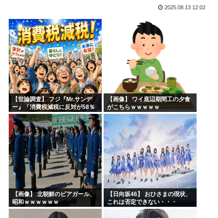
2025.08.13 12:02
韓国人「日本人が殆ど食べない海産物がこちらです‥」→「島...
日本の牛カツ定食に世界が騒然！←「これは食べたい」（海外...
【急募】暇潰しにおすすめの日常アニメ
片山さつき、高市反逆罪で粛清へwww
イラストレーター「猫のキャラ描きました。全員分かるかな？...
【動画】高市早苗さん、広島の被爆者代表を睨みつけてしまい...
【世論調査】 フジ『Mr.サンデ
【画像】 ワイ底辺期間工の夕食
ー』「消費税減税に反対が58％
がこちらｗｗｗｗｗ
で賛成を上回る！」 → ｗｗｗｗ
ｗｗｗｗｗｗｗｗｗｗｗｗ
【画像】 北朝鮮のビアガール、
【日向坂46】 おひさまの現状、
昭和ｗｗｗｗｗｗ
これは否定できない・・・