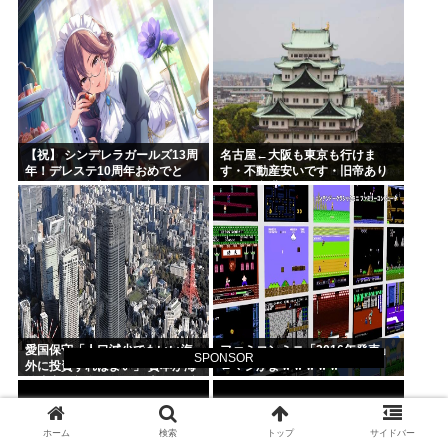
【祝】 シンデレラガールズ13周
名古屋←大阪も東京も行けま
年！デレステ10周年おめでと
す・不動産安いです・旧帝あり
う！ガチャ更新SSR八神マキ
ます・空港あります 不人気な理
ノ・イベントSRイヴ、SR望月
由
聖！
愛国保守「人口減少でもいい海
ファミコンミニ「2016年発売」
SPONSOR
外に投資すればよい」 資本が海
←マジかよｗｗｗｗｗ
外流出し賃金もGDPも上がらず
海外が成長
ホーム
検索
トップ
サイドバー