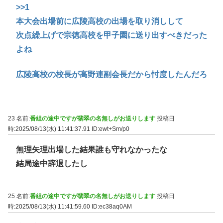
>>1
本大会出場前に広陵高校の出場を取り消しして
次点繰上げで宗徳高校を甲子園に送り出すべきだった
よね
広陵高校の校長が高野連副会長だから忖度したんだろ
23 名前:
番組の途中ですが翡翠の名無しがお送りします
投稿日
時:2025/08/13(水) 11:41:37.91
ID:ewt+Sm/p0
無理矢理出場した結果誰も守れなかったな
結局途中辞退したし
25 名前:
番組の途中ですが翡翠の名無しがお送りします
投稿日
時:2025/08/13(水) 11:41:59.60
ID:ec38aq0AM