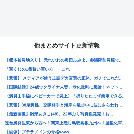
他まとめサイト更新情報
【熊本被災地入り】 元れいわの奥田ふみよ、参議院防災服で...
「宝くじの1番賢い買い方」←これ
【悲報】 メディアが使う主語デカ言葉の正体、ガチでこれだ...
【国際結婚】24歳ウクライナ人妻、老化批判に反論！ネット...
〈満員山手線にベビーカーで炎上〉「折りたたまず乗車できる...
【悲報】38歳男性、交際相手と海岸を散歩中に波にさらわれ...
【最新画像】雛形あきこ(48)、22年ぶり写真集発売！お...
逆台風発生東から西へ！関東上陸し鳥取島根九州へ！温暖化車...
【画像】プテラノドンの骨格www