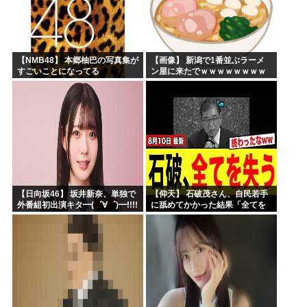
【NMB48】 本郷柚巴の写真集が
【画像】 新潟で1番並ぶラーメ
すごいことになってる
ン屋に来たでｗｗｗｗｗｗｗｗ
【日向坂46】 坂井新奈、単独で
【仰天】 石破茂さん、自民若手
外番組初出演キタ━(゜∀゜)━!!!!
に舐めてかかった結果「全てを
失うｗｗｗｗｗ」