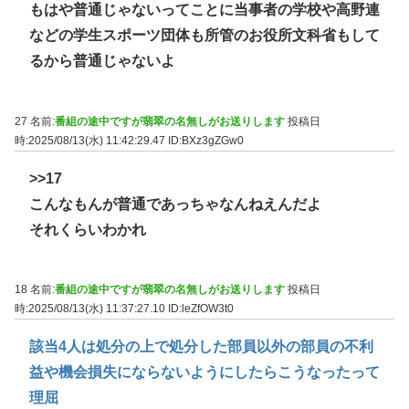
もはや普通じゃないってことに当事者の学校や高野連
などの学生スポーツ団体も所管のお役所文科省もして
るから普通じゃないよ
27 名前:
番組の途中ですが翡翠の名無しがお送りします
投稿日
時:2025/08/13(水) 11:42:29.47
ID:BXz3gZGw0
>>17
こんなもんが普通であっちゃなんねえんだよ
それくらいわかれ
18 名前:
番組の途中ですが翡翠の名無しがお送りします
投稿日
時:2025/08/13(水) 11:37:27.10
ID:leZfOW3t0
該当4人は処分の上で処分した部員以外の部員の不利
益や機会損失にならないようにしたらこうなったって
理屈