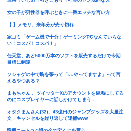
虐待→いじめ→引きこもり→社会のドン底的な人
女の子が男性器を呼ぶときに一番エッチな言い方
【 】メモリ、来年分が売り切れ…
家ゴミ「ゲーム機で十分！ゲーミングPCなんていらな
い！コスパ！コスパ！」
任天堂、あと5000万本のソフトを販売するだけで今期
目標に到達
ソシャゲの中で胸を張って「○○やってますよ」って言
えるやつある？
まもちゃん 、ツイッターXのアカウントを鍵垢にしてる
のにコスプレイヤーに話しかけてしまう…
オタクまんさん(32)、43億円のジャンプグッズを大量注
文→キャンセルを繰り返して逮捕www
躁鬱ニート(27)親の金で宝くじを買う