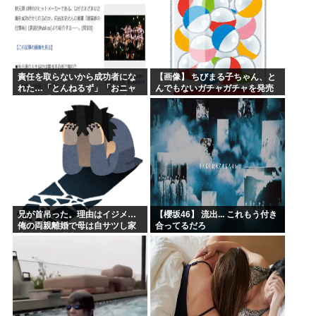
責任を取らないから成功者にな
【画像】 ちびまる子ちゃん、と
れた…「とんねるず」「おニャ
んでもないガチャガチャを発売
ン子」「AKB」とヒットを出し
してしまうｗｗｗｗ
続けた秋元康の哲学！！！
兄が首吊った。理由はイジメ…
【櫻坂46】 流出... これもう付き
俺の両親離婚で母は自サツし家
合ってるだろ
庭崩壊→首謀者を探しだした俺
は会社と妻子を特定→結果、実
刑受けた。子に復讐されるだろ...