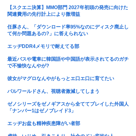
【スクエニ決算】MMO部門 2027年初頭の発売に向けた
関連費用の先行計上により微増益
任豚さん、「ダウンロード率95%なのにディスク廃止し
て何か問題あるの?」に答えられない
エッヂDDR4メモリで耐えてる部
最近バスや電車に韓国語や中国語が表示されてるのガチ
で不愉快なんやが?
彼女がマグロなんやがもっとエ口エ口に育てたい
パルワールドさん、視聴者激減してしまう
ゼノシリーズをゼノギアスから全ててプレイした外国人
「ナンバー1はゼノブレイド3」
エッヂお盆も精神疾患障がい者部