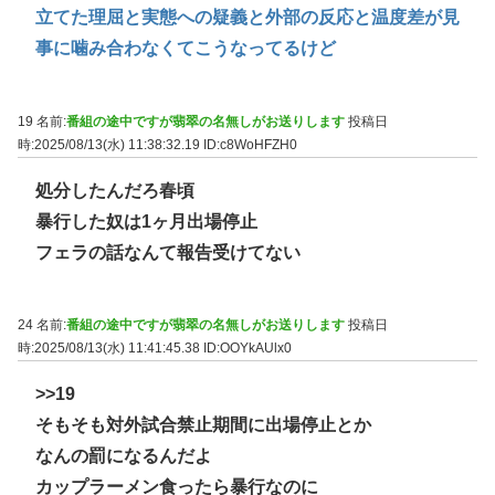
立てた理屈と実態への疑義と外部の反応と温度差が見
事に噛み合わなくてこうなってるけど
19 名前:
番組の途中ですが翡翠の名無しがお送りします
投稿日
時:2025/08/13(水) 11:38:32.19
ID:c8WoHFZH0
処分したんだろ春頃
暴行した奴は1ヶ月出場停止
フェラの話なんて報告受けてない
24 名前:
番組の途中ですが翡翠の名無しがお送りします
投稿日
時:2025/08/13(水) 11:41:45.38
ID:OOYkAUlx0
>>19
そもそも対外試合禁止期間に出場停止とか
なんの罰になるんだよ
カップラーメン食ったら暴行なのに