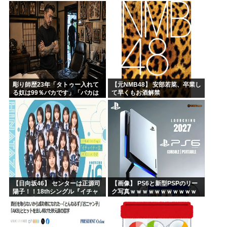
彫り師歴23年「タトゥー入れて
【元NMB48】 安部若菜、卒業し
る奴は99％バカです」「バカは
て早くもお酒解禁
5000円が好き」無断キャンセ
ル、挨拶できない、金がない…
客層をぶっちゃけ
【日向坂46】 センターは正源司
【画像】 PS6と新型PSPのリー
陽子！！18thシングル『イチャ
ク写真ｗｗｗｗｗｗｗｗｗｗｗ
イチャ虫』のフォーメーション
ｗｗｗｗｗｗｗｗ
が発表される！