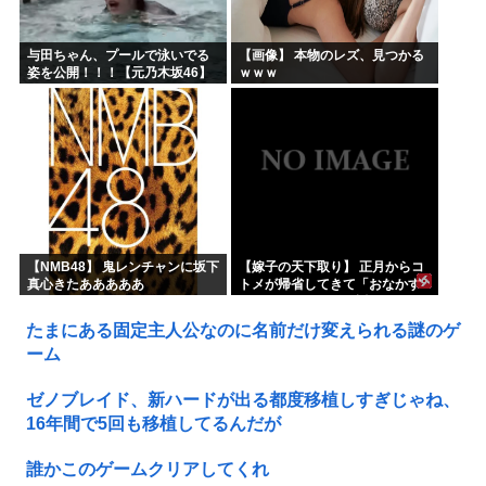
与田ちゃん、プールで泳いでる
【画像】 本物のレズ、見つかる
姿を公開！！！【元乃木坂46】
ｗｗｗ
【NMB48】 鬼レンチャンに坂下
【嫁子の天下取り】 正月からコ
真心きたあああああ
トメが帰省してきて「おなかす
いたぁ～」と子供に返ってる。
旦那もウトメも何もしない。私
たまにある固定主人公なのに名前だけ変えられる謎のゲ
にしろって事だよね。でも...
ーム
ゼノブレイド、新ハードが出る都度移植しすぎじゃね、
16年間で5回も移植してるんだが
誰かこのゲームクリアしてくれ