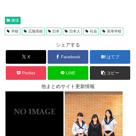
嫌儲
学校
広陵高校
日本
日本人
社会
高等学校
シェアする
X
Facebook
はてブ
Pocket
LINE
コピー
他まとめサイト更新情報