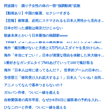
阿波踊り 踊り子女性の体の一部“強調動画”拡散
【動画あり】中国の飯屋、セクシーすぎる
【悲報】麻辣湯、必死にステマされるも日本人男性から見向き...
日本が行った虐殺は南京だけじゃない
朝倉未来とかいう日本最強の格闘家www
【悲報】イオンモール熊本の爆発事故、だんだんとイオン側が...
海外「鑑別機がないと天然と3万円の人工ダイヤを見分けられ...
【画像】 電車ってこうした方が快適じゃね？
海外「本当にすごい！」日本が清潔な理由を体験した米大物キ...
【動画アリ】秋田県職員、ラブホテルから記者会見www
1番好きなガンダムタイプMSあげていって100で集計取る
【悲報】「抱かれたくない男」レジェンドの江頭2:50さん...
海外「日本人は何に使ってるんだ？」 世界的ブームの日本の...
用意した朝食を息子が食べずに注意したら「お母さんの料理は...
安倍晋三「移民受け入れ拡大するよ！」日本人「いいね！自民...
K-POPアイドルの約半数が3年後には姿を消す…損益分岐...
アニメってなんで基本つまらないの？
大阪・新御堂筋の鋼管せり上がり 軟弱地盤での実績ない工法...
ガルパン作者、ついに一線を超える
【悲報】ちいかわ60億円
自称愛国者の高市早苗、なぜか8月6日に歯医者の予約を入れ...
【悲報】少子化担当大臣ワイ「28歳時点で独身の男女を強制...
ひなこのーと作者、ついに一線を超える
【驚愕】『ルパン三世』、初回放送の低迷から再放送32.5...