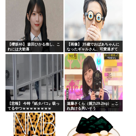
【櫻坂46】 森田ひかる推し、こ
【画像】 35歳でおばあちゃんに
れには大歓喜
なったギャルさん、可愛過ぎて
嫉妬不可避w w w w w w w w w w
w
【悲報】 今時『紙タバコ』吸っ
遠藤さくら（握力29.2kg）←こ
てるやつｗｗｗｗｗｗｗｗ
れ負ける男いそう