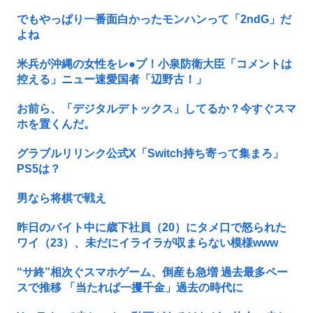
でもやっぱり一番面白かったモンハンって「2ndG」だ
よね
米兵が沖縄の女性をレ●プ！小泉防衛大臣「コメントは
控える」ニュー速愛国者「辺野古！」
お前ら、「デジタルデトックス」してるか？今すぐスマ
ホを置くんだ。
グラブルリリンク公式X「Switch持ち寄って集まろ」
PS5は？
男なら将棋で戦え
昨日のバイト中に歳下社員（20）にタメ口で怒られた
ワイ（23）、未だにイライラが収まらない模様www
“サ終”相次ぐスマホゲーム、倒産も急増 過去最多ペー
スで推移 「当たれば一攫千金」過去の時代に