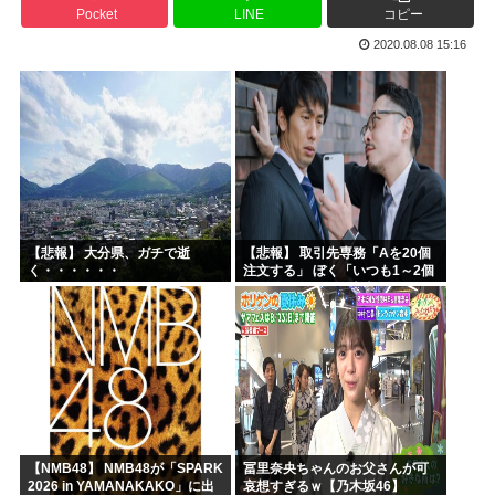
Pocket
LINE
コピー
高市早苗、3000万円以上の高級新公用車を購入させ贅を尽...
2020.08.08 15:16
韓国人「30年前から変わらない日本の女子高生の姿に韓国人...
韓国人さん、ネトウヨの痛いところを突いてしまう。「日本人...
小泉防衛大臣、高市早苗の被災地訪問PVに張り合うかのよう...
韓国人「韓国人が日本のラーメンについて勘違いしていること...
生成AIのイラストを使ってTCG作ってる??
【悲報】 大分県、ガチで逝
【悲報】 取引先専務「Aを20個
く・・・・・・
注文する」 ぼく「いつも1～2個
しか使わないけど本当に20であ
ってる？」 取専「あってる」→
結果『こう』なったんだが...
【NMB48】 NMB48が「SPARK
冨里奈央ちゃんのお父さんが可
2026 in YAMANAKAKO」に出
哀想すぎるｗ【乃木坂46】