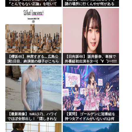
『とんでもない正論』を吐いて
謎の場所に行くんやが何がある
30万再生されてしまうｗｗｗｗ
んや????・・・・・・・・・
ｗｗｗ
【櫻坂46】 神席すぎる... 広島公
【日向坂46】 坂井新奈、単独で
演1日目、終演後の様子がこちら
外番組初出演キタ━(゜∀゜)━!!!!
【全国ツアー2026 What’s
lonesome?】
【最新画像】 tuki.(17)、ハワイ
【質問】 ゴールデンに冠番組を
でほぼ全部出し！「隠しきれな
持つ女アイドルがいないのは何
い美貌」とSNSざわつく
故なのか？