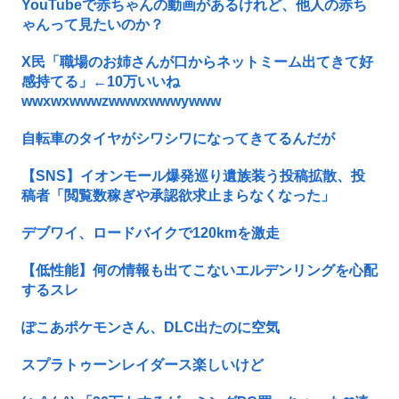
YouTubeで赤ちゃんの動画があるけれど、他人の赤ち
ゃんって見たいのか？
X民「職場のお姉さんが口からネットミーム出てきて好
感持てる」←10万いいね
wwxwxwwwzwwwxwwwywww
自転車のタイヤがシワシワになってきてるんだが
【SNS】イオンモール爆発巡り遺族装う投稿拡散、投
稿者「閲覧数稼ぎや承認欲求止まらなくなった」
デブワイ、ロードバイクで120kmを激走
【低性能】何の情報も出てこないエルデンリングを心配
するスレ
ぽこあポケモンさん、DLC出たのに空気
スプラトゥーンレイダース楽しいけど