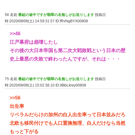
56 名前:
番組の途中ですが翡翠の名無しがお送りします
投稿日
時:2020/08/08(土) 14:59:31.57
ID:fRvNgBYX00808
>>46
江戸幕府は崩壊したし
その後の大日本帝国も第二次大戦敗戦という日本の歴
史上最悪の失敗で終わったんですが、それは・・・
75 名前:
番組の途中ですが翡翠の名無しがお送りします
投稿日
時:2020/08/08(土) 15:02:38.10
ID:9BbLkrey00808
>>56
出生率
リベラルだらけの加州の白人出生率って日本並みだろ
北欧も移民付けでも人口置換無理、白人だけなら当然
もっと下がる