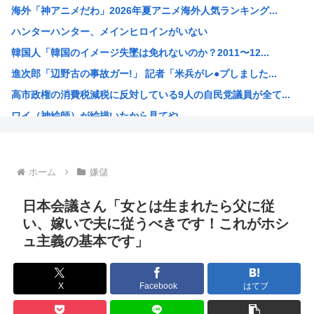
海外「神アニメだわ」2026年夏アニメ海外人気ランキング...
【画像】ギャルさん、世界中に発信してる意識ゼロで修学旅行...
ハンターハンター、メインヒロインがいない
【上げ底】「食べやすいサイズになりました」→実質値上げで...
韓国人「韓国のイメージ失墜は免れないのか？2011〜12...
正面から昔同じ職場だった元上司が歩いてきたから「お～！こ...
進次郎「辺野古の事故ガー!」 記者「米兵がレ●プしました...
宅飲み僕「ゴムってある？」女の子「えっ///」 僕「食べ...
高市政権の消費税減税に反対している9人の自民党議員が全て...
【画像】PTA会長「PTA参加拒否した親へ最終警告。こう...
ワイ（神絵師）が絵描いたから見てや
【悲報】JKだけど母親が不倫してるみたいです⇒！！！
ドラゴンボールのセル編、あまりにも戦犯が多すぎるwww
靖国神社「軍服のコスプレやめろ、"慰霊"の意味考えろ」
ホーム
嫌儲
ネトウヨ「在日特権やばい。働かずに年間600万円もらって...
【画像】けいおんキャラのヌードwww
日本会議さん「女とは生まれたら父に従
日本人「失われた30年ヤバいだろ…貧乏になりすぎ…もう愛...
い、嫁いで夫に従うべきです！これがホシ
ュ主義の基本です」
韓国人「日本人が絶対に違法駐車をしない本当の理由がこちら...
【朗報】 韓国人「日本の白バイ隊員、人間やめてる」
お前らが描いた絵を貼るスレ
X
Facebook
はてブ
ちいかわのモモンガがちんちんに来るんやが