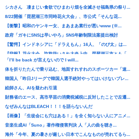
シカさん 凄まじい食欲でひまわり畑を全滅させ福島県の祭り...
8/22開催「琵琶湖三市同時花火大会」、市公式「そんな花...
【衝撃】昭和のヤンキー女、まあまあ素行が悪いwww (※...
政府「ガキにSNSは早いやろ」SNS年齢制限法案提出検討
【驚愕】インドネシアに「ドラえもん」16人、「のび太」は...
【悲報】花火大会、詐欺扱いされ大炎上中。琵琶湖三市とも「...
「I’ll be back が言えないので I will...
「そうめんともう一品」何にする？ | そうめんの味...
体を折りたたんで乗り込む、地面すれすれのスポーツカー「速...
人気タレント土田晃之（51）今年になって見かけなくなる
韓国人「昨日Jリーグで韓国人選手絶対やってはいけないプレ...
【悲報】イオン、完全にヤケクソになるwww
絵師さん、AIを疑われ引退
省内で「片山氏交代の噂」 後任に小野寺税調会長の名前
財務省のエース、高市早苗の消費税減税に反対したことで左遷...
中国「大豪雨！」三峡ダム「基礎部分破損」中国「全力放流！...
なぜみんなはBLEACH！！！を語らないんだ
【悲報】 中国、橋の欄干が強風一発で粉々に 鉄筋ゼロ 当...
【画像】「生徒会にも穴はある！」を全く知らない人にアニメ...
ショートスリーパー堀大輔氏、涙を流す
音楽生成AI「Suno」著作権侵害判決 人「人の曲を聴き...
【悲報】赤ちゃんをゴミ箱に捨てた女、パパ活で8回も妊娠し...
海外「今年、夏の暑さが厳しい日本でこんなものが売れてるら...
【悲報】コメ農家「今年は安くなりすぎ」「こんな値段じゃ米...