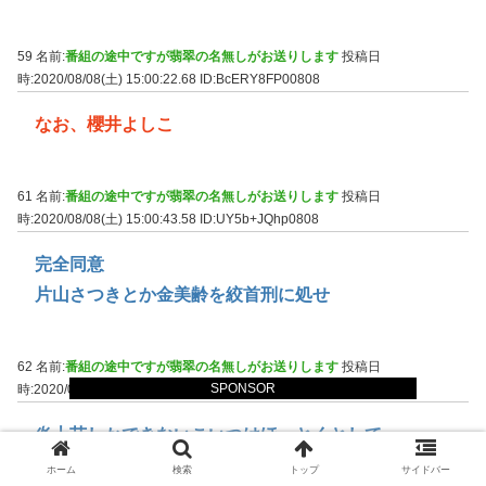
59 名前:
番組の途中ですが翡翠の名無しがお送りします
投稿日
時:2020/08/08(土) 15:00:22.68
ID:BcERY8FP00808
なお、櫻井よしこ
61 名前:
番組の途中ですが翡翠の名無しがお送りします
投稿日
時:2020/08/08(土) 15:00:43.58
ID:UY5b+JQhp0808
完全同意
片山さつきとか金美齢を絞首刑に処せ
62 名前:
番組の途中ですが翡翠の名無しがお送りします
投稿日
SPONSOR
時:2020/08/08(土) 15:00:55.52
ID:Nuio+lDq00808
炎上芸しかできないこいつはほっとくとして
その他のツイートで出てくるのが地獄でワロタ
ホーム
検索
トップ
サイドバー