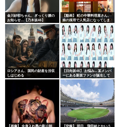
金川紗耶ちゃん、ぎっくり腰の
【動画】 町の中華料理屋さん、
お知らせ…【乃木坂46】
娘の採用で人気店になってしま
う
ロシアさん、国民の財産を没収
【日向坂46】 お悩み... 某メンバ
しはじめる
ーにある新規ファンが誕生して
いた
【画像】 全身入れ墨の彫り師、
【悲報】 明日、飛田給とかいう