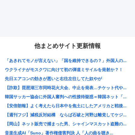
他まとめサイト更新情報
「あきれてモノが言えない」「国を維持できるの？」外国人の...
ウクライナがモスクワに向けて初の弾道ミサイルを発射か？！
先日エアコンの効きが悪いと右往左往してた奴やが
【詐欺】琵琶湖三市同時花火大会、中止を発表…チケット代や...
韓国サッカー協会に外国人審判への性接待疑惑＝韓国ネット「...
【安倍朗報】よく考えたら日本中を焦土にしたアメリカと戦後...
【週刊フジ】減税反対結構 ならば石破と河野は離党してケジ...
【岡山】ネット販売で捕まった男、シャインマスカット盗難の...
音楽生成AI「Suno」著作権侵害判決 人「人の曲を聴き...