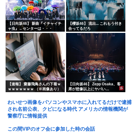
【日向坂46】 新曲『イチャイチ
【櫻坂46】 流出... これもう付き
ャ虫』←センターは・・・
合ってるだろ
【18thシングル】
【速報】 齋藤飛鳥さんの下着ｗ
【日向坂46】 Zepp Osaka、客
ｗｗｗｗｗｗｗ （※画像あり）
席が想像以上にヤバい…
わいせつ画像をパソコンやスマホに入れてるだけで逮捕
され名前公表、クビになる時代 アメリカの情報機関が
警察庁に情報提供
この間VIPのオフ会に参加した時の会話