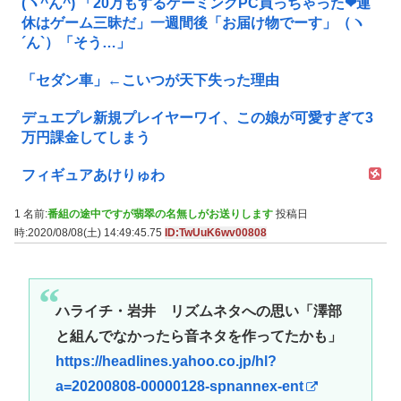
(ヽ^ん^) 「20万もするゲーミングPC買っちゃった❤連
休はゲーム三昧だ」一週間後「お届け物でーす」（ヽ
´ん`）「そう…」
「セダン車」←こいつが天下失った理由
デュエプレ新規プレイヤーワイ、この娘が可愛すぎて3
万円課金してしまう
フィギュアあけりゅわ
1 名前:
番組の途中ですが翡翠の名無しがお送りします
投稿日
時:2020/08/08(土) 14:49:45.75
ID:TwUuK6wv00808
ハライチ・岩井 リズムネタへの思い「澤部
と組んでなかったら音ネタを作ってたかも」
https://headlines.yahoo.co.jp/hl?
a=20200808-00000128-spnannex-ent