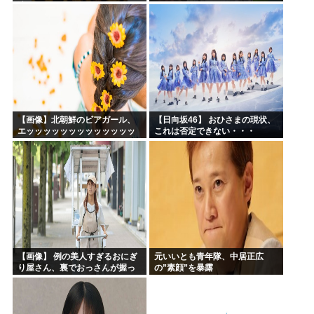
演
【画像】北朝鮮のビアガール、
【日向坂46】 おひさまの現状、
エッッッッッッッッッッッッッ
これは否定できない・・・
ッッッッ！
【画像】 例の美人すぎるおにぎ
元いいとも青年隊、中居正広
り屋さん、裏でおっさんが握っ
の”素顔”を暴露
ていたｗｗｗｗｗｗｗｗｗｗｗ
ｗｗｗｗｗｗ