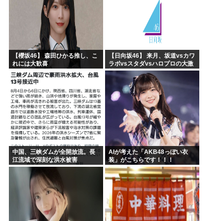
【櫻坂46】 森田ひかる推し、こ
【日向坂46】 来月、坂道vsカワ
れには大歓喜
ラボvsスタダvsハロプロの大激
戦
中国、三峡ダムが全開放流。長
AIが考えた「AKB48っぽい衣
江流域で深刻な洪水被害
装」がこちらです！！！