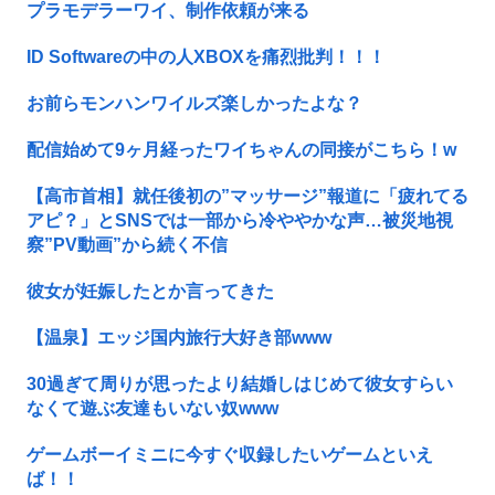
プラモデラーワイ、制作依頼が来る
ID Softwareの中の人XBOXを痛烈批判！！！
お前らモンハンワイルズ楽しかったよな？
配信始めて9ヶ月経ったワイちゃんの同接がこちら！w
【高市首相】就任後初の”マッサージ”報道に「疲れてる
アピ？」とSNSでは一部から冷ややかな声…被災地視
察”PV動画”から続く不信
彼女が妊娠したとか言ってきた
【温泉】エッジ国内旅行大好き部www
30過ぎて周りが思ったより結婚しはじめて彼女すらい
なくて遊ぶ友達もいない奴www
ゲームボーイミニに今すぐ収録したいゲームといえ
ば！！