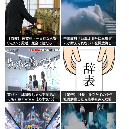
【恐怖】 家族葬・一日葬なら安
中国政府「台風１３号に三峡ダ
いという風潮、完全に嘘だっ
ムが耐えられない！全開放流し
た・・・・
ろ！」⇒ 下流域の街が壊滅状態
ｗｗｗｗｗ
東パソ、林瑠奈ちゃん不在でめ
【驚愕】 社長「役立たずの中年
っちゃ巻くｗｗｗ【乃木坂46】
社員解雇したら若手もみんな辞
めてしまった…」