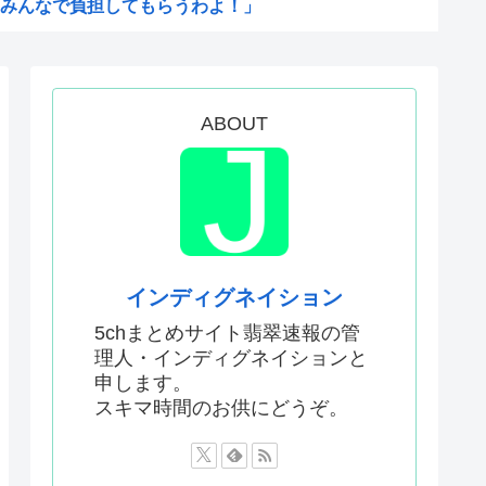
みんなで負担してもらうわよ！」
く水着で現れ声優水着界隈をざ...
市早苗のほっぺたをプクッと膨...
る様子に全米騒然！←「最高の...
ABOUT
IFA会長支持を表明したサッ...
バすぎる
が「賛成」www
絵描いたから見て
ム、マイクロソフト365だっ...
インディグネイション
おるやん
5chまとめサイト翡翠速報の管
理人・インディグネイションと
う
申します。
権剥奪や過去ワールドカップ、...
スキマ時間のお供にどうぞ。
メwww