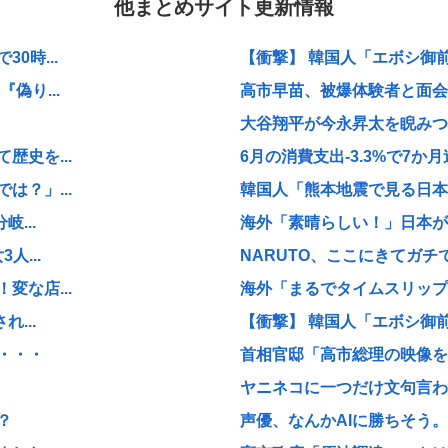
他まとめサイト更新情報
0時...
【衝撃】 韓国人「エボシ御
偽り...
高市早苗、被爆体験者と面会す
大谷翔平が今永昇太を睨みつけ
史を...
6月の消費支出-3.3%で7か月
？」...
韓国人「熊本地震で見る日本の
...
海外「素晴らしい！」日本が買
...
NARUTO、ここにきてガチで復
な店...
海外「まるでタイムスリップし
...
【衝撃】 韓国人「エボシ御
・・・
首相官邸「高市総理の映像を悪
ヤニネコに一つだけ文句言わ
？
声優、なんかAIに勝ちそう。