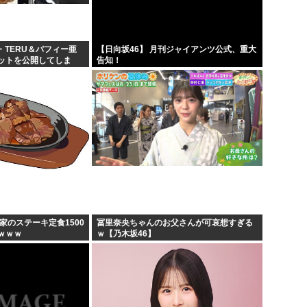
・TERU＆パフィー亜
【日向坂46】 月刊ジャイアンツ公式、重大
ットを公開してしま
告知！
家のステーキ定食1500
冨里奈央ちゃんのお父さんが可哀想すぎる
ｗｗｗ
ｗ【乃木坂46】