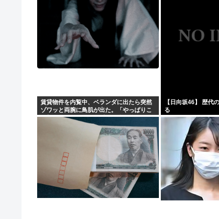
賃貸物件を内覧中、ベランダに出たら突然
【日向坂46】 歴代
ゾワッと両腕に鳥肌が出た。「やっぱりこ
る
の部屋嫌だ」と思った瞬間、体が前にドン
ッと突き飛ばされて…