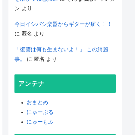
ン
より
今日イシバシ楽器からギターが届く！！
に
匿名
より
「復讐は何も生まないよ！」 この綺麗
事。
に
匿名
より
アンテナ
おまとめ
にゅーぷる
にゅーもふ