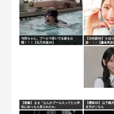
与田ちゃん、プールで泳いでる姿を公
【日向坂46】 かほ
開！！！【元乃木坂46】
姿・・・【藤嶌果歩1
【画像】 まま「なんかプール入ってたら学
【櫻坂46】 山下瞳
生にめっちゃ見られたw」
き方がこちら