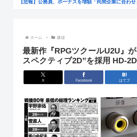
【悲報】公務員、ボーナスを増額「民間企業に合わせ
【セ順位】虎=兎-====//====燕=星==竜=鯉 ...
「今思えばなんであんなに夢中になったんやろ…」と思う
ワンピースの「世界に5種しかない飛行能力」ついに謎が
ホーム
嫌儲
【悲報】大阪で白昼堂々誘拐事件発生 www
最新作『RPGツクールU2U』
国税 ギャンブル脱税パパ活etc..「こんなことでは国民..
スペクティブ2D”を採用 HD
【悲報】開示請求が届いた…
【九州名物】鶏刺し食べた医師、全身麻痺へ…「死んだほ
X
Facebook
はてブ
【悲報】思春期の娘に「キモッ」と言われたお父さん
京大病院、脳腫瘍摘出手術で誤って腫瘍の無い部位を摘出
【悲報】中居正広「俺が来たことは内緒だべ」極秘で熊本
【悲報】初の日本代表で出番なし、福田正博「使わないん
KDDI、楽天への回線貸し出し終了へ 都市部で9月末
『この美人と結婚できる権利』が100万円だったらどっち