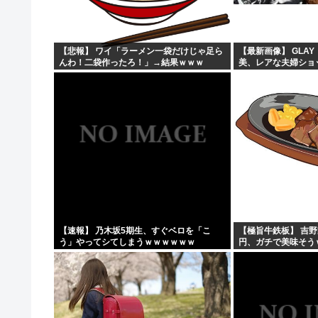
【悲報】 ワイ「ラーメン一袋だけじゃ足ら
【最新画像】 GLAY
んわ！二袋作ったろ！」→結果ｗｗｗ
美、レアな夫婦ショ
う！
【速報】 乃木坂5期生、すぐベロを「こ
【極旨牛鉄板】 吉野
う」やってシてしまうｗｗｗｗｗｗ
円、ガチで美味そう