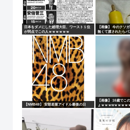
【画像】骨格ストレートな女さん、絶対に男受けが悪いカ
日産e-power、無給油で1980km走行しギネス記録...
【画像】思わず保存したくなる「笑える画像・最高な画像
日本をダメにした総理大臣、ワースト１位
【画像】 今のクソ
が同点でこの人ｗｗｗｗｗｗ
無くて渡されたらパ
NHK「連続テレビ小説」で描いてほしい著名人【朝
ｗｗｗｗｗｗｗｗｗ
【画像】 16歳でこ
【NMB48】 安部若菜アイドル最後の日
ょｗｗｗwｗｗｗｗ