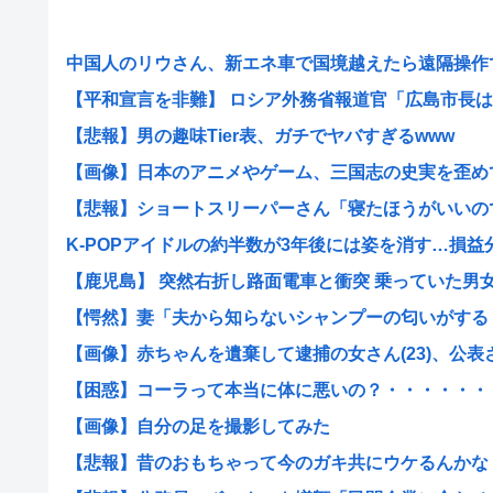
中国人のリウさん、新エネ車で国境越えたら遠隔操作で3
【平和宣言を非難】 ロシア外務省報道官「広島市長は『
【悲報】男の趣味Tier表、ガチでヤバすぎるwww
【画像】日本のアニメやゲーム、三国志の史実を歪めて歴
【悲報】ショートスリーパーさん「寝たほうがいいのでは
K-POPアイドルの約半数が3年後には姿を消す…損益分岐
【鹿児島】 突然右折し路面電車と衝突 乗っていた男女3人
【愕然】妻「夫から知らないシャンプーの匂いがする！変
【画像】赤ちゃんを遺棄して逮捕の女さん(23)、公表され
【困惑】コーラって本当に体に悪いの？・・・・・・
【画像】自分の足を撮影してみた
【悲報】昔のおもちゃって今のガキ共にウケるんかな