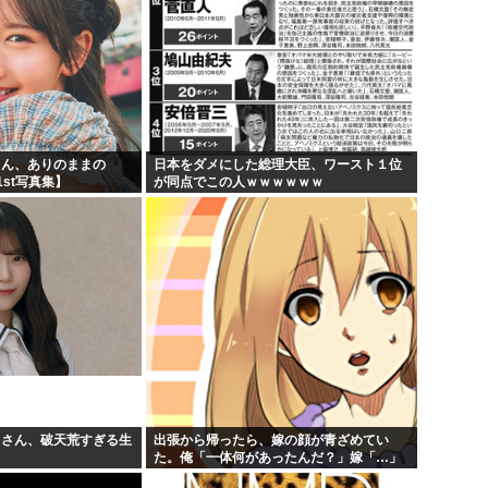
りん、ありのままの
日本をダメにした総理大臣、ワースト１位
st写真集】
が同点でこの人ｗｗｗｗｗｗ
月さん、破天荒すぎる生
出張から帰ったら、嫁の顔が青ざめてい
た。俺「一体何があったんだ？」嫁「…」
→子供たちに話を聞くと…