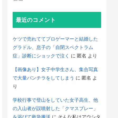
最近のコメント
ケツで売れててプロゲーマーと結婚した
グラドル、息子の「自閉スペクトラム
症」診断にショックで泣く
に
匿名
より
【画像あり】女子中学生さん、集合写真
で大量パンチラをしてしまう
に
匿名
よ
り
学校行事で登山をしていた女子高生、他
の入山者が誤噴射した「クマスプレー」
を浴びて救急搬送
に
そんな私はアウシタ