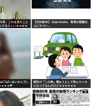
ラダ...
【画像】小池百合子×高市早
【高市】ゴラム(56歳)、女子
」貼...
5ちゃんのどこでもいいけど、
ガキ共、これを見たこと
【日向坂46】 Zepp Osaka、客席が想像以
ニクるらしいｗｗｗｗ
上にヤバい…
ドラ】
海外「あるある！」日本を旅行
のお◯ぱいはいかんでし
彼氏が『この車』買おうとして私とケンカ
ｗｗｗｗ❤
になってるんだけどｗｗｗｗｗｗ