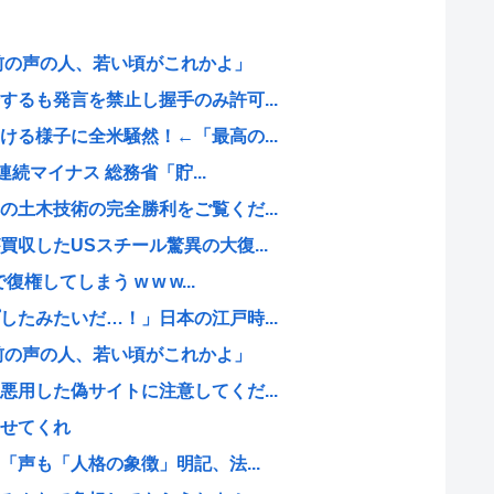
前の声の人、若い頃がこれかよ」
るも発言を禁止し握手のみ許可...
る様子に全米騒然！←「最高の...
連続マイナス 総務省「貯...
土木技術の完全勝利をご覧くだ...
収したUSスチール驚異の大復...
権してしまう w w w...
たみたいだ…！」日本の江戸時...
前の声の人、若い頃がこれかよ」
用した偽サイトに注意してくだ...
せてくれ
「声も「人格の象徴」明記、法...