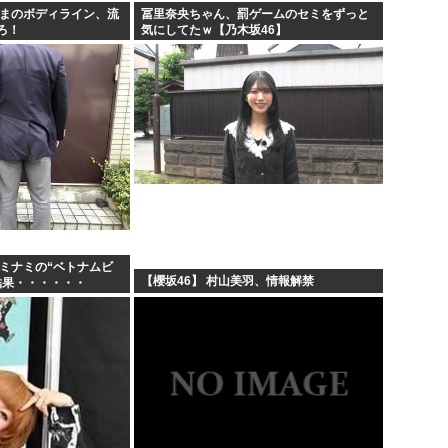
さまのボディライン、流
冨里奈央ちゃん、罰ゲームのセミをずっと
ろ！
気にしてたｗ【乃木坂46】
、ミナミの“ベトナムビ
【櫻坂46】 村山美羽、情報解禁
結果・・・・・・