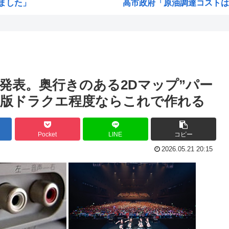
ました」
高市政府「原油調達コストは
謎の新人女性声優H、彗星の如
コン...
【高市】「フキハラのプロ」高
判明...
大谷翔平が今永昇太を睨みつけ
海外「W杯は八百長だった」F
が発表。奥行きのある2Dマップ”パー
.
例のダンスアニメの作者、ヤ
-2D版ドラクエ程度ならこれで作れる
高市早苗の消費税減税、93%
うが...
ワイ小学生やけどアナログで
Pocket
LINE
コピー
、グレる
国家情報局のスパイ通報フォー
2026.05.21 20:15
 脳...
ハンターハンターのゴンって
でボ...
ちいかわのモモンガ、逝きそ
だっ...
韓国人「韓国に10年間の出場
に
高市首相、出張マッサージへ
選...
アキバ冥途戦争とかいうアニ