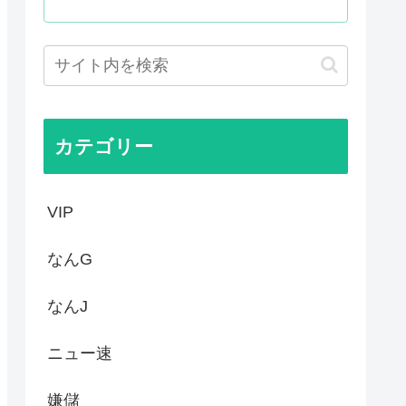
苗
中学生をナイフで脅し性的暴...
日本人の税金使って日本人批判...
した外国人が患う新たな症状「...
カテゴリー
VIP
なんG
なんJ
ニュー速
嫌儲