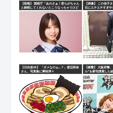
【怒報】 国税庁「あのさぁ！君らがちゃん
【画像】 この佳子
と納税してくれないとこうなっちゃうけど
石にエチエチすぎや
どうする？！」←これw w w w w w w w
【日向坂46】 「ダメなのぉ...？」渡辺莉奈
【衝撃】 大阪府警
さん、写真集に興味津々
ル”を家宅捜索した