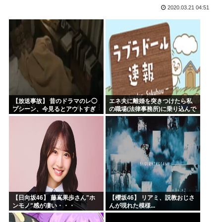
2020.03.21 04:51
(ヽ´ん`)「ボルト3連覇って凄いな。12年間も世界一か...
韓国人「SKハイニックスが10%台の暴落！外国人投資家と...
【激震】 韓国人「韓国サッカー協会、W杯・五輪で複数回の...
ジョジョの「ヴァニラアイス」とかいうスタンド使い、流石に...
ロールちゃん描いたwww
「週刊少年ジャンプ」 発行部数が初の100万部割れ
【放送事故】 昔のドラマのレ◯
エネ夫に離婚を突きつけたら私
プシーン、今見るとアウトすぎ
の職場(法律事務所)に乗り込んで
る・・・
きた 堂々と「離婚の法律相談で
す。母の薦めでこちらに参りま
した」と言っているが、...
【日向坂46】 藤嶌果歩さん"ホ
【櫻坂46】 リアミ、説教おじさ
ンモノ"感が凄い・・・
んが現れた模様...