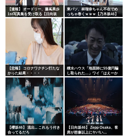
【速報】 オードリー、藤嶌果歩
東パソ、林瑠奈ちゃん不在でめ
1st写真集を受け取る【日向坂
っちゃ巻くｗｗｗ【乃木坂46】
46】
【悲報】 コロナワクチン打たな
積水ハウス「地面師に55億円騙
かった結果・・・・
し取られた…」ワイ「はえーか
わいそう…会社滅茶苦茶やろな
ぁ」→
【櫻坂46】 流出... これもう付き
【日向坂46】 Zepp Osaka、客
合ってるだろ
席が想像以上にヤバい…