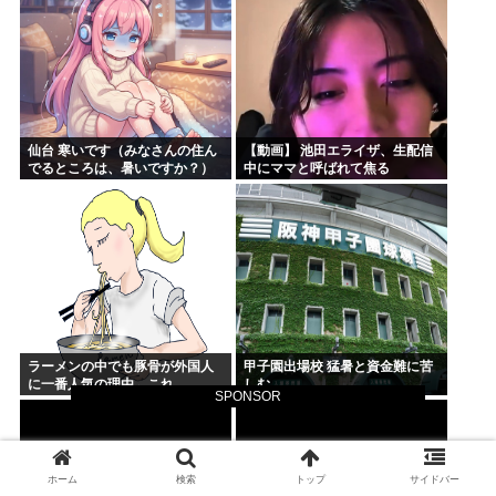
仙台 寒いです（みなさんの住ん
【動画】 池田エライザ、生配信
でるところは、暑いですか？）
中にママと呼ばれて焦る
ラーメンの中でも豚骨が外国人
甲子園出場校 猛暑と資金難に苦
に一番人気の理由←これ
しむ
SPONSOR
ホーム
検索
トップ
サイドバー