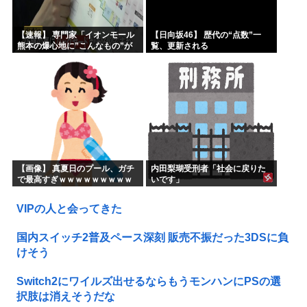
【速報】 専門家「イオンモール
【日向坂46】 歴代の“点数”一
熊本の爆心地に”こんなもの”が
覧、更新される
あったんだけど…」
【画像】 真夏日のプール、ガチ
内田梨瑚受刑者「社会に戻りた
で最高すぎｗｗｗｗｗｗｗｗｗ
いです」
ｗ
VIPの人と会ってきた
国内スイッチ2普及ペース深刻 販売不振だった3DSに負
けそう
Switch2にワイルズ出せるならもうモンハンにPSの選
択肢は消えそうだな