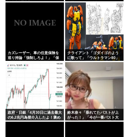
発熱や腹痛など訴え…サルモネ
ラ属の菌検出
カズレーザー、車の任意保険を
クライアント「ゴダイゴのよう
巡り持論「強制しろよ！」「保
に歌って」「ウルトラマン80」
険にも入れないヤツは運転すん
「アルフィのように」「星のピ
なよ」
アス」
政府・日銀「4月30日に過去最大
鈴木奈々「垂れてたバストが上
の6.2兆円為替介入したよ！褒め
がった！」「今が一番バスト大
てよ！」
きい！」 下着姿を公開、豊満な
美バストを披露