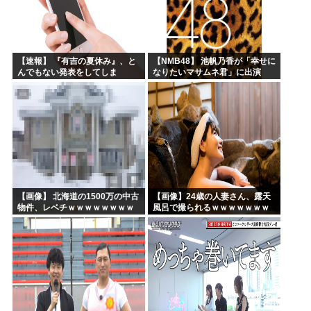
【速報】 『有吉の夏休み』、と
【NMB48】 池帆乃香が「幸せに
んでもない発表をしてしま
なりたいマサムネ君」に出演
う！！！！！
【画像】 北海道の1500万の中古
【画像】24歳の人妻さん、露天
物件、レベチｗｗｗｗｗｗｗｗ
風呂で撮られるｗｗｗｗｗｗｗ
ｗｗｗｗｗｗｗｗｗｗｗｗ
ｗｗｗｗｗｗｗｗｗｗ