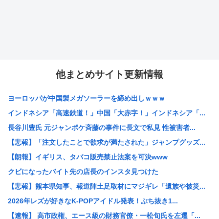
他まとめサイト更新情報
ヨーロッパが中国製メガソーラーを締め出しｗｗｗ
インドネシア「高速鉄道！」中国「大赤字！」インドネシア「...
長谷川豊氏 元ジャンポケ斉藤の事件に長文で私見 性被害者...
【悲報】「注文したことで欲求が満たされた」ジャンプグッズ...
【朗報】イギリス、タバコ販売禁止法案を可決www
クビになったバイト先の店長のインスタ見つけた
【悲報】熊本県知事、報道陣土足取材にマジギレ「遺族や被災...
2026年レズが好きなK-POPアイドル発表！ぶち抜き1...
【速報】 高市政権、エース級の財務官僚・一松旬氏を左遷「...