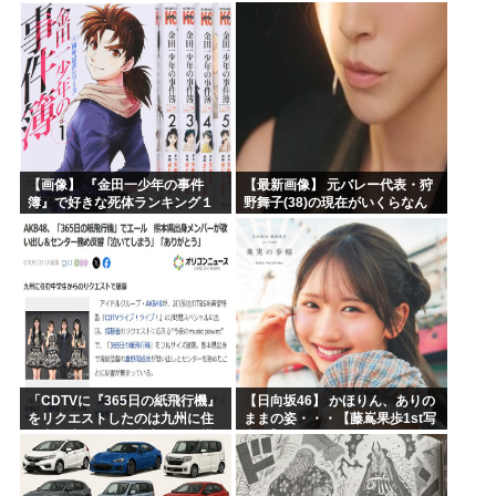
【画像】 『金田一少年の事件
【最新画像】 元バレー代表・狩
簿』で好きな死体ランキング１
野舞子(38)の現在がいくらなん
位がこちら！
でも即ハボすぎる！
「CDTVに『365日の紙飛行機』
【日向坂46】 かほりん、ありの
をリクエストしたのは九州に住
ままの姿・・・【藤嶌果歩1st写
む中学生」←この事実って結構
真集】
デカいよな【AKB48】