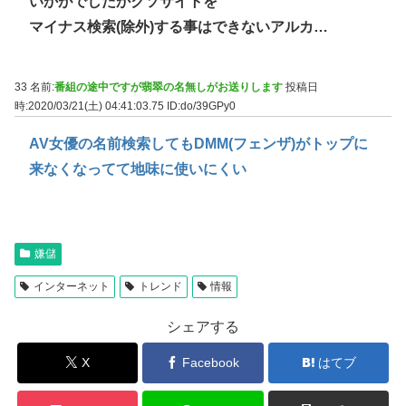
いかがでしたかクソサイトを
マイナス検索(除外)する事はできないアルカ…
33 名前:
番組の途中ですが翡翠の名無しがお送りします
投稿日
時:2020/03/21(土) 04:41:03.75
ID:do/39GPy0
AV女優の名前検索してもDMM(フェンザ)がトップに
来なくなってて地味に使いにくい
嫌儲
インターネット
トレンド
情報
シェアする
X
Facebook
はてブ