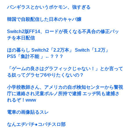
バンギラスとかいうポケモン、強すぎる
韓国で自殺配信した日本のキャバ嬢
Switch2版FF14、ロードが長くなる不具合の修正パッ
チを本日配信
ほの暮らし Switch2「2.2万本」 Switch「1.2万」
PS5「集計不能 」←？？？
「ゲームの良さはグラフィックじゃない！」とか言って
る奴ってグラセフ6やりたくないの？
小学校教師さん、アメリカの自ポ検知センターから警視
庁に連絡され児童ポルノ所持で逮捕 エッヂ民も逮捕さ
れるぞ！www
電車の画像貼るスレ
なんエヂパチ●コパチスロ部