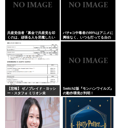
共産党信者「募金で共産党を叩
パチ●コ中毒者の99%はアニメに
くのは、頑張る人を邪魔したい
興味なく、いつも打ってる台の
という日本人らしい薄暗い欲望
原作も知らないという不都合な
のせい」
真実
【悲報】 ゼノブレイド・ヨッシ
Switch2版『モンハンワイルズ』
ー・スタフォ ミリオン未
の動作環境が判明！
達・・・