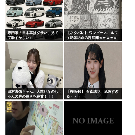
専門家「日本車はダサい、見て
【ネタバレ】 ワンピース、ルフ
て恥ずかしい」
ィ絶体絶命の超展開ｗｗｗｗｗ
ｗｗｗｗｗｗｗｗｗｗｗｗｗｗ
ｗｗｗｗｗｗｗｗｗｗｗｗｗｗ
ｗｗｗｗｗｗｗｗｗｗｗｗ...
田村真佑ちゃん、大越ひなのち
【櫻坂46】 石森璃花、危険すぎ
ゃんの脚の長さを絶賛！！！
る・・・
【乃木坂46】