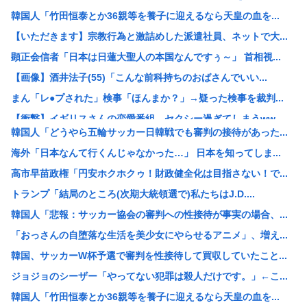
韓国人「竹田恒泰とか36親等を養子に迎えるなら天皇の血を...
【いただきます】宗教行為と激詰めした派遣社員、ネットで大...
顕正会信者「日本は日蓮大聖人の本国なんですぅ～」 首相視...
【画像】酒井法子(55)「こんな前科持ちのおばさんでいい...
まん「レ●プされた」検事「ほんまか？」→疑った検事を裁判...
【衝撃】イギリスさんの恋愛番組、セクシー過ぎてしまうww...
韓国人「どうやら五輪サッカー日韓戦でも審判の接待があった...
【悲報】福田雄一「新ケロロに福田組が出ます！」→爆死ちい...
海外「日本なんて行くんじゃなかった…」 日本を知ってしま...
【悲報】射殺された男性、最近母を亡くし精神的ショックを受...
高市早苗政権「円安ホクホクゥ！財政健全化は目指さない！で...
愛煙家・岸谷蘭丸「喫煙者の権利がマジで侵害されてる」 「...
トランプ「結局のところ(次期大統領選で)私たちはJ.D....
【AI】年商10億円を超える「ひとり親方」が急増
韓国人「悲報：サッカー協会の審判への性接待が事実の場合、...
【悲報】保守党・百田代表、甲子園でインドネシア人が始球式...
「おっさんの自堕落な生活を美少女にやらせるアニメ」、増え...
タイ人12歳少女を60人の日本人にレ●プさせたおっさん、...
韓国、サッカーW杯予選で審判を性接待して買収していたこと...
幼児どもが「ないのかよ！」「おいﾌｻﾞｹﾝﾅ！」とわめき...
ジョジョのシーザー「やってない犯罪は殺人だけです。」←こ...
【乞食速報】メキシコ麻薬カルテルのリーダーの情報提供で3...
韓国人「竹田恒泰とか36親等を養子に迎えるなら天皇の血を...
韓国サッカー協会、外国人審判員数十人に性的接待。羨ま死刑