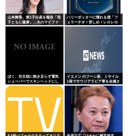
山本舞香、第1子出産を報告「母
ハリーポッターに憧れる僕「フ
子ともに健康」…夫のマイファ
ェラーチオ！苦しめ！レロレロ
ス・Hiroは「いいね」 森進一&
レロ」敵「うっ 」
森昌子さんの孫
ぼく、坊主頭に飽き足らず電気
イエメン のフーシ派、ミサイル
シェーバーでスキンヘッドにし
1発でサウジアラビア軍を全滅さ
てしまう
せてしまうww
8.6秒バズーカのネタってオリラ
中居正広「ひそかに被災地支