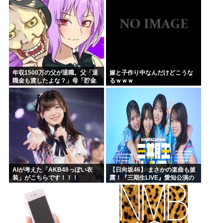
年収1500万の父が退職。父「退
嫁と子作り中なんだけどこうな
職金も渡したよな？」母「貯金
るｗｗｗ
なんてないよー」父「全部なく
なったの！？」→予想外の返事
に家族騒然となり…
AIが考えた「AKB48っぽい衣
【日向坂46】 まさかの楽曲も披
装」がこちらです！！！
露！『三期生LIVE』愛知公演の
レポがこちら