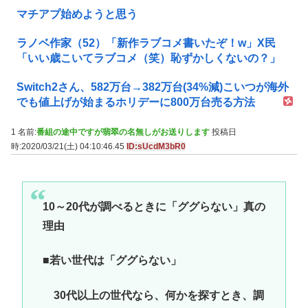
マチアプ始めようと思う
ラノベ作家（52）「新作ラブコメ書いたぞ！w」X民
「いい歳こいてラブコメ（笑）恥ずかしくないの？」
Switch2さん、582万台→382万台(34%減)こいつが海外
でも値上げが始まるホリデーに800万台売る方法
1 名前:
番組の途中ですが翡翠の名無しがお送りします
投稿日
時:2020/03/21(土) 04:10:46.45
ID:sUcdM3bR0
10～20代が調べるときに「ググらない」真の
理由
■若い世代は「ググらない」
30代以上の世代なら、何かを探すとき、調