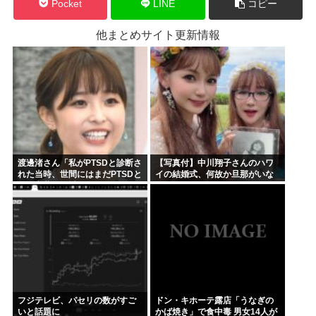
Pocket
LINE
コピー
他まとめサイト更新情報
渡邊渚さん「私がPTSDと診断さ
【写真付】中川翔子さんのハワ
れた当時、世間にはまだPTSDと
イの結婚式、何故か旦那がいな
いう言葉は浸透していませんで
い
した」
フジテレビ、パセリの数がすご
ドン・キホーテ露店「うなぎの
いと話題に
かば焼き」で食中毒 男女14人が