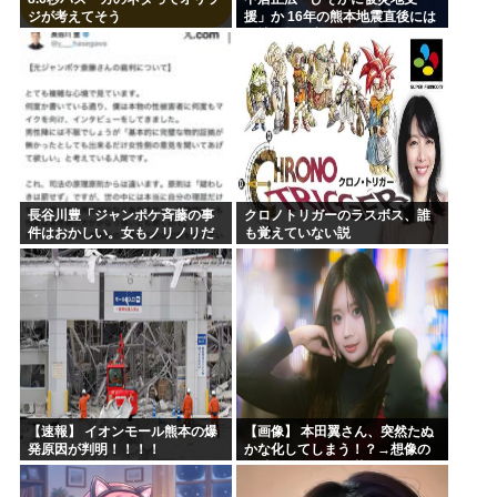
ジが考えてそう
援」か 16年の熊本地震直後には
現地で炊き出し “誰にも知られな
くて良い”と、強まる福祉活動へ
の思い
長谷川豊「ジャンポケ斉藤の事
クロノトリガーのラスボス、誰
件はおかしい。女もノリノリだ
も覚えていない説
った冤罪だろ」
【速報】 イオンモール熊本の爆
【画像】 本田翼さん、突然たぬ
発原因が判明！！！！
かな化してしまう！？→想像の
20倍はたぬかなで草w w w w w
w w w