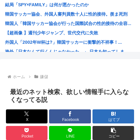
結局「SPY×FAMILY」は何が悪かったのか
イスラエル「長崎の原爆は日本が侵略した天罰。少し仕返しさ...
韓国サッカー協会、外国人審判員数十人に性的接待。羨ま死刑
【画像】色気たっぷりのヒッチハイカー、見つかるｗｗｗ
韓国人「韓国サッカー協会が行った国際試合の性的接待の全容...
ウイグル人の女優が美人すぎる
【超画像 】週刊少年ジャンプ、世代交代に失敗
【悲報】身元不明で病院に運ばれたオタク、待ち受けから「ラ...
外国人「2002年W杯は?」韓国サッカーに衝撃的不祥事！...
【FLASH】妊娠中の田中みな実(39)にとんでもないF...
海外「日本なんて行くんじゃなかった…」 日本を知ってしま...
中国製ルーター20機種にバックドア 外部から完全制御でき...
え？なんでみんな『みいちゃんと山田さん』のアニメ化に怒っ...
【衝撃】 韓国人「宮崎駿が首を縦に振った金額」
ホーム
嫌儲
韓国人「韓国サッカー協会が行った国際試合の性的接待の全容...
【HUNTER×HUNTER】ヒソカさん、ビスケより弱か...
最近のネット検索、欲しい情報手に入らな
安倍昭恵「なんで安倍晋三が殺されたのか今でもわからない」
くなってる説
中国が対米ドローン規制強化して世界が騒然！←「事実上の禁...
海外「日本なんて行くんじゃなかった…」 日本を知ってしま...
X
Facebook
はてブ
クルド人問題を訴えてきた河合ゆうすけ、埼玉県知事選挙に立...
ワンピースの「世界に5種しかない飛行能力」発言の謎が解け...
Pocket
LINE
コピー