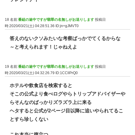
18 名前:
番組の途中ですが翡翠の名無しがお送りします
投稿日
時:2020/03/21(土) 04:28:51.36
ID:jn+gJMVT0
答えのないクソみたいな考察ばっかでてくるからな
～と考えられます！じゃねえよ
19 名前:
番組の途中ですが翡翠の名無しがお送りします
投稿日
時:2020/03/21(土) 04:32:26.79
ID:1CCllPrQ0
ホテルや飲食店を検索すると
そこの公式より食べログやらトリップアドバイザーや
らそんなのばっかりズラズラ上に来る
ヘタすると公式が2ページ目以降に追いやられてるこ
とすら珍しくない
これ本当に腹立つ