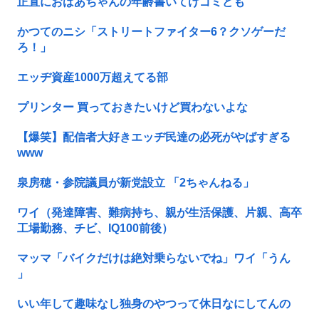
正直におばあちゃんの年齢書いてけゴミども
かつてのニシ「ストリートファイター6？クソゲーだ
ろ！」
エッヂ資産1000万超えてる部
プリンター 買っておきたいけど買わないよな
【爆笑】配信者大好きエッヂ民達の必死がやばすぎる
www
泉房穂・参院議員が新党設立 「2ちゃんねる」
ワイ（発達障害、難病持ち、親が生活保護、片親、高卒
工場勤務、チビ、IQ100前後）
マッマ「バイクだけは絶対乗らないでね」ワイ「うん
」
いい年して趣味なし独身のやつって休日なにしてんの