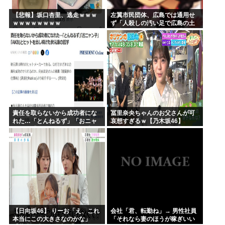
【悲報】坂口杏里、逃走ｗｗｗ
左翼市民団体、広島では通用せ
ｗｗｗｗｗｗｗｗ
ず「人殺しの汚い足で広島の土
を踏むな！」→広島県民「お前
らの方が汚いんじゃ！」「ワシ
らが広島県民じゃ」
責任を取らないから成功者にな
冨里奈央ちゃんのお父さんが可
れた…「とんねるず」「おニャ
哀想すぎるｗ【乃木坂46】
ン子」「AKB」とヒットを出し
続けた秋元康の哲学！！！
【日向坂46】 りーお「え、これ
会社「君、転勤ね」→ 男性社員
本当にこの大きさなのかな」
「それなら妻のほうが稼ぎいい