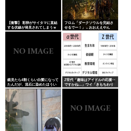
【衝撃】 彩卵がサイタマに直結
フロム「ダークソウルを完結さ
する伏線が発見されてしまうｗ
せるでー！」←おおええやん
ｗｗ
鏡見たら4割くらい白髪になって
Z世代「趣味はアイドルの応援‥
たんだが、流石に染めたほうい
ですかね…」ワイ「きもちわり
いの ？半分おじいちゃんでドン
ーwww」
引きしたわ