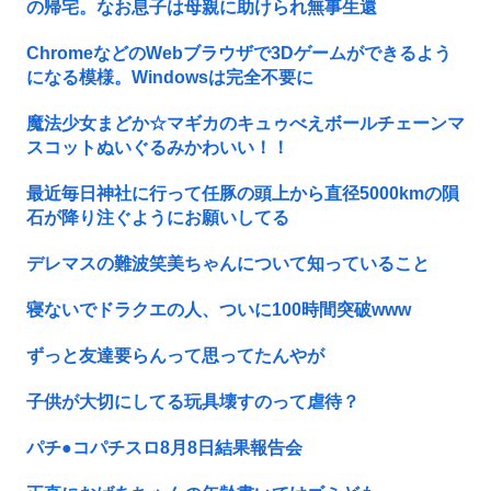
の帰宅。なお息子は母親に助けられ無事生還
ChromeなどのWebブラウザで3Dゲームができるよう
になる模様。Windowsは完全不要に
魔法少女まどか☆マギカのキュゥべえボールチェーンマ
スコットぬいぐるみかわいい！！
最近毎日神社に行って任豚の頭上から直径5000kmの隕
石が降り注ぐようにお願いしてる
デレマスの難波笑美ちゃんについて知っていること
寝ないでドラクエの人、ついに100時間突破www
ずっと友達要らんって思ってたんやが
子供が大切にしてる玩具壊すのって虐待？
パチ●コパチスロ8月8日結果報告会