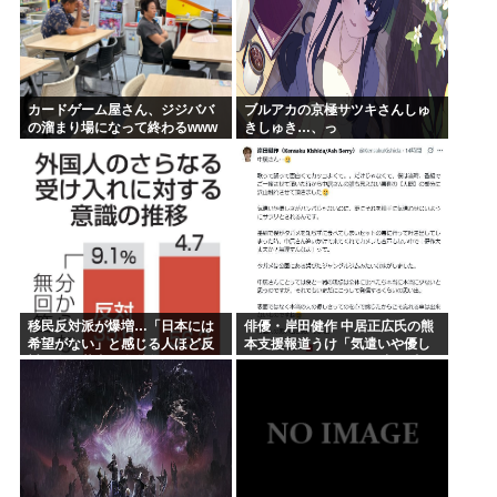
カードゲーム屋さん、ジジババ
ブルアカの京極サツキさんしゅ
の溜まり場になって終わるwww
きしゅき…、っ
移民反対派が爆増…「日本には
俳優・岸田健作 中居正広氏の熊
希望がない」と感じる人ほど反
本支援報道うけ「気遣いや優し
対。進む若者の嫌儲化
さがハンパじゃない」 中居氏と
の思い出を回顧