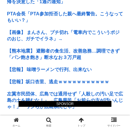
帰を決意した「1通の通知」
PTA会長「PTA参加拒否した親へ最終警告。こうなって
もいい？」
【画像】 まんさん、ブチ切れ「電車内でこういうポジ
のおじ、ガチでイラネ」→
【熊本地震】 避難者の食生活、改善急務…調理できず
「パン飽き飽き」断水なお３万戸超
【悲報】 味噌ラーメンで行列、出来ない
【悲報】坂口杏里、逃走ｗｗｗｗｗｗｗｗｗｗｗ
左翼市民団体、広島では通用せず「人殺しの汚い足で広
島の土を踏むな！」→広島県民「お前らの方が汚いんじ
SPONSOR
ゃ！」「ワシらが広島県民じゃ」
【有能】 他者にイラッとした時に『これ』思うと最強
に楽になることが発覚！！！
ホーム
検索
トップ
サイドバー