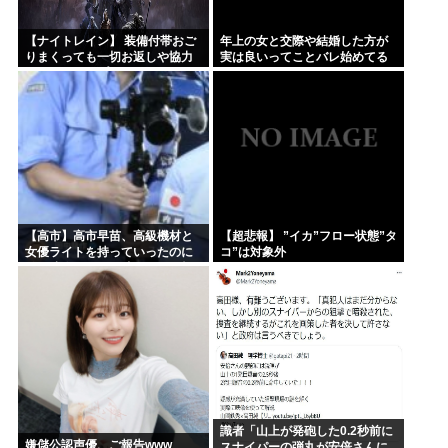
【ナイトレイン】 装備付帯おご
年上の女と交際や結婚した方が
りまくっても一切お返しや協力
実は良いってことバレ始めてる
する気がないプレイヤーいるけ
よな
ど…
【高市】高市早苗、高級機材と
【超悲報】 ”イカ”フロー状態”タ
女優ライトを持っていったのに
コ”は対象外
結局映像でも不気味なトカゲ顔
になってしまう
識者「山上が発砲した0.2秒前に
嫌儲公認声優、ご報告www
スナイパーの弾丸が安倍さんに