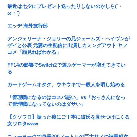
最近は七夕にプレゼント送ったりしないのかしら(´・
ω・`)
エッヂ 海外旅行部
アンジェリーナ・ジョリーの兄ジェームズ・ヘイヴンが
ゲイと公表 元妻の生配信に出演しカミングアウト ヤフ
コメ「顔見ればわかる」
FF14の影響でSwitch2で遊ぶゲーマーが増えてきてい
る
カードゲームオタク、ウキウキで一般人を晒し始める
「管理職になるのはコスパ悪い」vs「おっさんになっ
て管理職になってないのはダサい」
【クソワロ】振った後にご丁寧に彼氏を見せつけにくる
女ワロタwww
ニューヨークで身長200メートルの巨大サメの被害相次