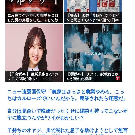
飲み屋でケンカした相手をコロ
【警告】 医師「米国では”ヘロイ
した男の弁護をした。そして数
ンと同じくらいヤバい薬”が日本
年後、因果応報を思わせる出来
では平気で処方されてる」
事が…
【日向坂46】 藤嶌果歩さん"ホ
【櫻坂46】 リアミ、説教おじさ
ンモノ"感が凄い・・・
んが現れた模様...
ニュー速愛国保守 「農家はさっさと農業やめろ。こっ
ちはカルローズでいいんだから。農業されたら迷惑だ」
自分は見合いで晩婚だったくせに縁談も持ってこないオ
ヤに腹立つんやがワイがおかしい？
子持ちのオヤジ、川で溺れた息子を助けようとして無言