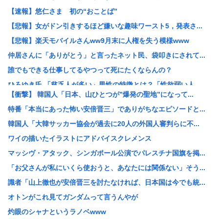
【速報】悠仁さま 初の“おことば”
【悲報】女がドン引きするほど嫌いな趣味ワースト5，発表さ...
【悲報】楽天モバイルさんww9月末に人権を失う模様www
仲居さんに「ありがとう」と言ったネット民、袋叩きにされて...
誰でもできる仕事してるやつって死にたくならんの？
ひろゆき氏 「貧乏人が多い」男性の特徴とは？「性欲弱い人...
【衝撃】 韓国人「日本、山ひとつが”爆発の聖地”になって...
【悲報】17歳で無期懲役になった奴のご尊顔、ガチで怖い
特番「本当にあった怖い安倍晋三」でありがちなエピソードと...
【セール】牛丼！松屋の牛めし、豚めし、カレー、うなぎ、と...
韓国人「大韓サッカー協会が過去に20人の外国人審判らに不...
【画像】快活CLUB、快活カレーを注文したのに快活カレー...
ワイの描いたイラストにアドバイスクレメンス
み い ちゃん枠審判員、大誤審の試合後涙ぐみながら謝罪
マッシヴ・アタック、シンガポール公演でパレスチナ国旗を掲...
39独身女性ってもう人生詰んでんか？
「お父さんが私にいくら使おうと、あなたには関係ない」そう...
【衝撃映像】インドの暴走族、レベチwww怖すぎる…
識者「山上徹也が安倍晋三を討たなければ、日本国は今でも統...
これどういうこと？池袋暴走事故の捜査陣営、飯塚幸三受刑者...
オトンがこれ見てガンダムって言うんやが
【悲報】 中国、橋の欄干が強風一発で粉々に 鉄筋ゼロ 当...
灼眼のシャナというラノベwww
【画像】Hすぎるヒッチハイカー、見つかる