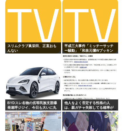
スリムクラブ眞栄田、正直おも
平成三大事件「ミッチーサッチ
んない
ー騒動」「和泉元彌Wブッキン
グ事件」あとひとつは？
BYDスレ名物の劣等民族支那爆
他人をよく否定する性格の人
発連呼ジジイ、今日も大いに丸
は、親ガチャ失敗してる確率が
一日吠える！160レス以上
高いんだって