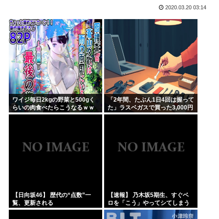
2020.03.20 03:14
さもしい熊本県民「食事、ベッド、エアコン」を政府に切望。
韓国がサッカーの審判を買収したのはガチだった！ 審判を性...
【緊急速報】信用声優の羊宮妃那さん…
靖国神社、軍服コスプレでの参拝を禁止へ
【高市】トランプ「イランが核入手したら2分でイタリア滅亡...
ハンターハンター今何やってるかわからないWWW
ワイジ毎日2kgの野菜と500gく
「2年間、たぶん1日4回は握って
らいの肉食べたらこうなるｗｗ
た」ラスベガスで買った3,000円
ｗ
のキーホルダーを調べたら
【日向坂46】 歴代の“点数”一
【速報】 乃木坂5期生、すぐベ
覧、更新される
ロを「こう」やってシてしまう
ｗｗｗｗｗｗ