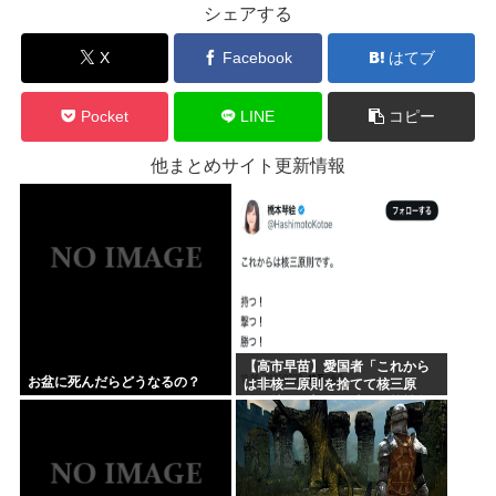
シェアする
X
Facebook
はてブ
Pocket
LINE
コピー
他まとめサイト更新情報
【高市早苗】愛国者「これから
お盆に死んだらどうなるの？
は非核三原則を捨てて核三原
則。持つ！撃つ！勝つ！核戦争
には慣れている、試してみる
か？」