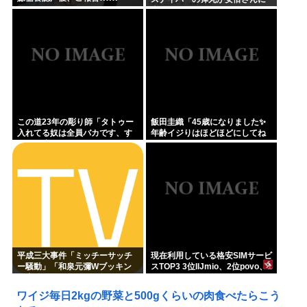
当たっていた！」 これ。
この道23年の彫り師「タトゥー
飯田圭織「45歳になりました✨
入れてる奴は全員バカです、す
年齢イジりはほどほどにしてね
ごい民度低い」
」
平成三大事件「ミッチーサッチ
現在利用している格安SIMサービ
ー騒動」「和泉元彌Wブッキン
スTOP3 3位IIJmio、2位povo、1
グ事件」あとひとつは？
位ahamo
ワイジ毎日2kgの野菜と500gくらいの肉食べたらこう