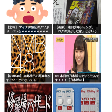
【悲報】 マイナ保険証のクソぶ
【画像】 週刊少年ジャンプ、
り、バレるｗｗｗｗｗｗｗｗｗ
「ロクのおかしな家」とかいう
微妙な漫画を巻頭カラーにした
せいで100万部切る
【NMB48】 本郷柚巴の写真集が
8/8 本日の乃木活スケジュールで
すごいことになってる
す！！！【乃木坂46】