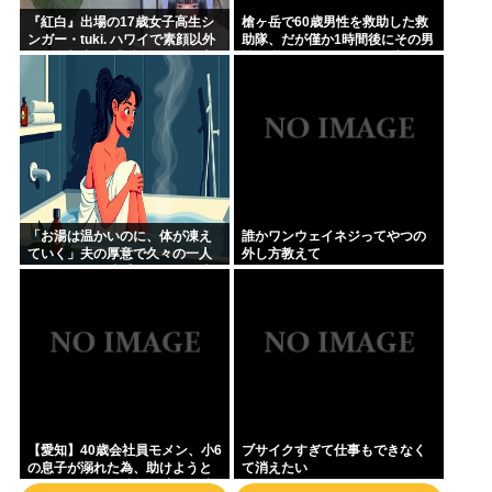
『紅白』出場の17歳女子高生シ
槍ヶ岳で60歳男性を救助した救
ンガー・tuki. ハワイで素顔以外
助隊、だが僅か1時間後にその男
ほぼ全部出し 「隠しきれない美
性が所属していたPTから連絡が
貌」とSNSざわつく
あって……
「お湯は温かいのに、体が凍え
誰かワンウェイネジってやつの
ていく」夫の厚意で久々の一人
外し方教えて
風呂、ハッカ油系オイルを原液
投入した母親の30分…
【愛知】40歳会社員モメン、小6
ブサイクすぎて仕事もできなく
の息子が溺れた為、助けようと
て消えたい
して溺れる なお息子は妻が救出