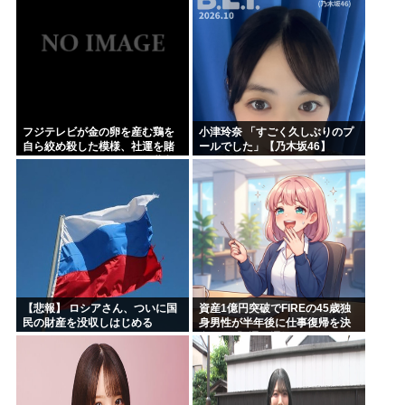
フジテレビが金の卵を産む鶏を
小津玲奈 「すごく久しぶりのプ
自ら絞め殺した模様、社運を賭
ールでした」【乃木坂46】
けたドル箱コンテンツが御蔵入
りになってしまい……
【悲報】 ロシアさん、ついに国
資産1億円突破でFIREの45歳独
民の財産を没収しはじめる
身男性が半年後に仕事復帰を決
意した「1通の通知」