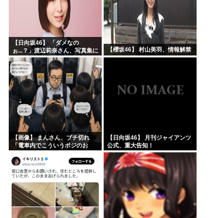
【日向坂46】 「ダメなの
【櫻坂46】 村山美羽、情報解禁
ぉ...？」渡辺莉奈さん、写真集に
興味津々
【画像】 まんさん、ブチ切れ
【日向坂46】 月刊ジャイアンツ
「電車内でこういうポジのお
公式、重大告知！
じ、ガチでイラネ」→