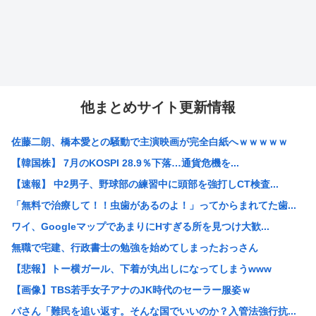
他まとめサイト更新情報
佐藤二朗、橋本愛との騒動で主演映画が完全白紙へｗｗｗｗｗ
【韓国株】 7月のKOSPI 28.9％下落…通貨危機を...
【速報】 中2男子、野球部の練習中に頭部を強打しCT検査...
「無料で治療して！！虫歯があるのよ！」ってからまれてた歯...
ワイ、GoogleマップであまりにΗすぎる所を見つけ大歓...
無職で宅建、行政書士の勉強を始めてしまったおっさん
【悲報】トー横ガール、下着が丸出しになってしまうwww
【画像】TBS若手女子アナのJK時代のセーラー服姿ｗ
パさん「難民を追い返す。そんな国でいいのか？入管法強行抗...