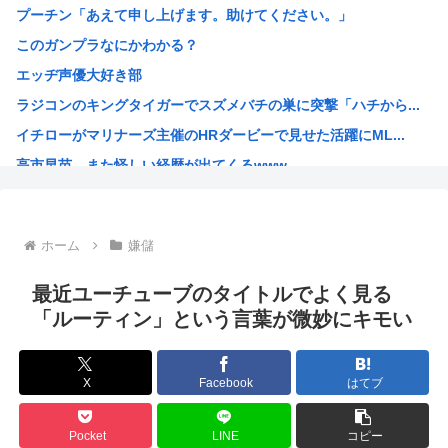
プーチン「あえて申し上げます。助けてください。」
【くら寿司】アイドル「閉店間際、ネタの量バグ」←こんなこ...
このガンプラなにかわかる？
【画像】SOD女子社員の休日デート、撮られるｗｗｗ
エッヂ声優大好き部
中国「大洪水！」三峡ダム「9門開放！（全力放流」中国都市...
ラジコンのキングタイガーでスズメバチの巣に突撃「ハチから...
高市総理「物価上昇を上回る賃上げを日本に定着させる」 →...
イチローがマリナーズ主催のHRダービーで見せた活躍にML...
38歳格闘家さん「批判覚悟で言います。10代の彼女と結婚...
高市早苗、また怪しい経歴が出てくるwww
光速、遅すぎる
子供にはロボットアニメ以外禁止にするわ
【画像】キオクシア声優・羊宮妃那ちゃん今日も信用できるw...
ホーム
嫌儲
デスノートの魅上照がめっちゃ好きなんだが
韓国人「最近の日本アニメ業界の勢力図を変えたと言われる作...
最近ユーチューブのタイトルでよく見る
靖国神社、自衛官以外の軍服を禁止「コスプレは英霊を侮辱」
「ルーティン」という言葉が微妙にキモい
エ口漫画描いたんだけどpixivで誰も見ない
AI扱いされた絵師、筆を折る
X
Facebook
はてブ
ダンジョン飯のキャラいい子ばっかりでほんとに癒される
【朗報】 韓国人「Jリーグのこの監督、経歴がおかしい」
Pocket
LINE
コピー