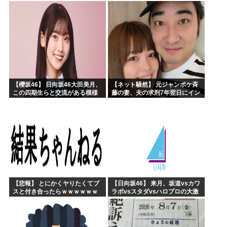
【藤嶌果歩 1st写真集】
んで辞めます」⇒ 結果・・・
【櫻坂46】 日向坂46大田美月、
【ネット騒然】 元ジャンポケ斉
この四期生らと交流がある模様
藤の妻、夫の求刑7年翌日にイン
スタ更新！その内容がガチでヤ
バすぎる…
【悲報】 とにかくヤりたくてブ
【日向坂46】 来月、坂道vsカワ
スと付き合ったらｗｗｗｗｗｗ
ラボvsスタダvsハロプロの大激
ｗｗｗｗｗｗｗｗｗ
戦