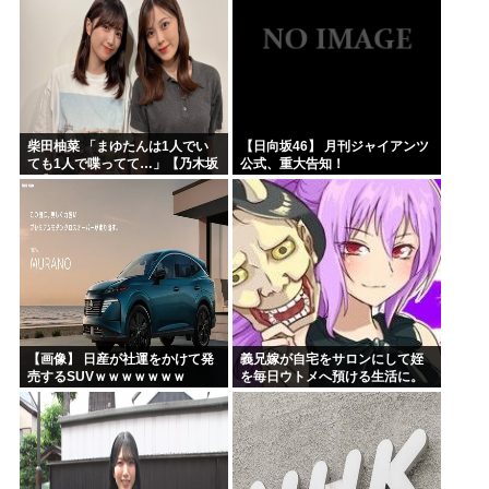
じで、これも個性なの！差別は...
柴田柚菜 「まゆたんは1人でい
【日向坂46】 月刊ジャイアンツ
ても1人で喋ってて…」【乃木坂
公式、重大告知！
46】
【画像】 日産が社運をかけて発
義兄嫁が自宅をサロンにして姪
売するSUVｗｗｗｗｗｗｗ
を毎日ウトメへ預ける生活に。
数年後、そのツケが一気に回っ
てきて…