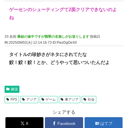
ゲーセンのシューティングて2面クリアできないのよ
ね
33 名前:
番組の途中ですが翡翠の名無しがお送りします
投稿日
時:2025/09/02(火) 12:14:16.73
ID:PwzDgDeX0
タイトルの珍妙さがネタにされてたな
鮫！鮫！鮫！とか、どうやって思いついたんだよ
嫌儲
FPS
アジア
ゲーム
東アジア
社会
シェアする
X
Facebook
はてブ