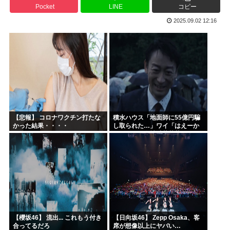
Pocket
LINE
コピー
今期アニメの評価、ついに固まる
2025.09.02 12:16
韓国人「韓国サッカー協会W杯予選で外国人審判に性接待した...
「味方のふりをしてたが、実は敵のスパイだったキャラ」 何...
みいちゃん作者、お気持ち表明ツイートから1週間沈黙www
高市総書記に逆らった財務官僚、左遷されるwww
ヒロアカ見たらまじで好きになったんやが
【悲報】 コロナワクチン打たな
積水ハウス「地面師に55億円騙
かった結果・・・・
し取られた…」ワイ「はえーか
わいそう…会社滅茶苦茶やろな
ぁ」→
【櫻坂46】 流出... これもう付き
【日向坂46】 Zepp Osaka、客
合ってるだろ
席が想像以上にヤバい…