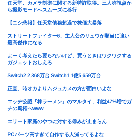
任天堂、カメラ制御に関する新特許取得。三人称視点か
ら撮影モードへスムーズに移行
【ニシ悲報】任天堂債務超過で株価大暴落
ストリートファイター6、主人公のリュウが順当に強い
最高傑作になる
よーく考えたら要らないけど、買うときはワクワクする
ガジェットおしえろ
Switch2 2,368万台 Switch1 1億5,659万台
正直、時オカよりムジュカメの方が面白いよな
エッヂ公認『棒ラーメン』のマルタイ、利益47%増でガ
チの覇権へwww
エリート家庭のやつに対する僻みが止まらん
PCパーツ高すぎて自作する人減ってるよな