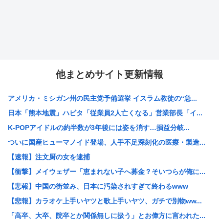
他まとめサイト更新情報
アメリカ・ミシガン州の民主党予備選挙 イスラム教徒の“急...
日本「熊本地震」ハビタ「従業員2人亡くなる」営業部長「イ...
K-POPアイドルの約半数が3年後には姿を消す…損益分岐...
ついに国産ヒューマノイド登場、人手不足深刻化の医療・製造...
【速報】注文厨の女を逮捕
【衝撃】メイウェザー「恵まれない子へ募金？そいつらが俺に...
【悲報】中国の街並み、日本に汚染されすぎて終わるwww
【悲報】カラオケ上手いヤツと歌上手いヤツ、ガチで別物ww...
「高卒、大卒、院卒とか関係無しに扱う」とお偉方に言われた...