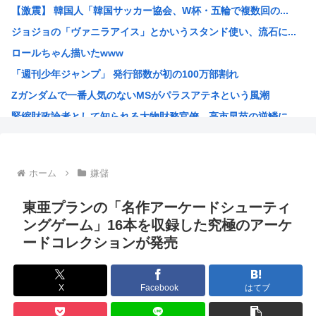
【激震】 韓国人「韓国サッカー協会、W杯・五輪で複数回の...
【最新版】日本の都市の都会度ランキングがこちらwww
ジョジョの「ヴァニラアイス」とかいうスタンド使い、流石に...
ダイソーの220円のUSBケーブルが3ヶ月でダメになった...
ロールちゃん描いたwww
【警告】ADHDグレーと診断された子供たち、高確率で『こ...
「週刊少年ジャンプ」 発行部数が初の100万部割れ
【画像】どえらい乳のJSが発見される
Zガンダムで一番人気のないMSがパラスアテネという風潮
中国外務省、広島原爆投下に関して「同情を得ようと核被害者...
緊縮財政論者として知られる大物財務官僚、高市早苗の逆鱗に...
【急募】みい山作者・亜月ねねちゃんがここから逆転する方法
海外「日本にはこんな特殊な標識があるんだけど皆は見たこと...
自民党「日本人56す56す56す56す56すコロスコロス...
ホーム
嫌儲
熊本地震避難所で高市早苗の態度が非常に良いと話題
露悪系アニメ、定義がよくわからなくなる
東亜プランの「名作アーケードシューティ
高市早苗「消費税減税の財源は今から考える」
ングゲーム」16本を収録した究極のアーケ
ードコレクションが発売
声優の長谷川育美さんと結婚したいんやが
部落民のことお前らの地域ってなんて言ってた？
中国大使館に侵入した自衛官（24）、動機を告白「中国の強...
X
Facebook
はてブ
海外「ディズニーがゴミのようだ！」日本がアニメ化した米人...