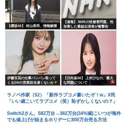
【速報】 NHKの性被害問題、性
【櫻坂46】 村山美羽、情報解禁
加害した番組出演者が衝撃告
白！
伊藤百花の仕事バンバン取って
【日向坂46】 上村ひなの、重大
くるDHの営業担当凄くないか？
な問題について
今年のボーナス凄いことになり
そう！！【AKB48いともも】
ラノベ作家（52）「新作ラブコメ書いたぞ！w」X民
「いい歳こいてラブコメ（笑）恥ずかしくないの？」
Switch2さん、582万台→382万台(34%減)こいつが海外
でも値上げが始まるホリデーに800万台売る方法