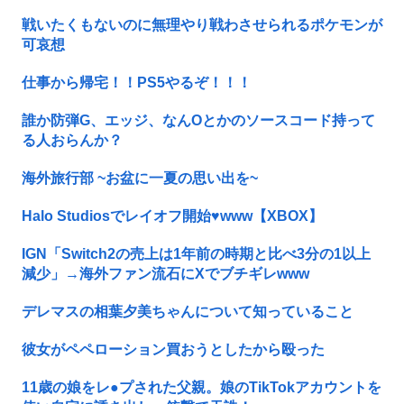
戦いたくもないのに無理やり戦わさせられるポケモンが
可哀想
仕事から帰宅！！PS5やるぞ！！！
誰か防弾G、エッジ、なんOとかのソースコード持って
る人おらんか？
海外旅行部 ~お盆に一夏の思い出を~
Halo Studiosでレイオフ開始♥www【XBOX】
IGN「Switch2の売上は1年前の時期と比べ3分の1以上
減少」→海外ファン流石にXでブチギレwww
デレマスの相葉夕美ちゃんについて知っていること
彼女がペペローション買おうとしたから殴った
11歳の娘をレ●プされた父親。娘のTikTokアカウントを