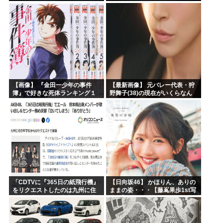
【画像】 『金田一少年の事件
【最新画像】 元バレー代表・狩
簿』で好きな死体ランキング１
野舞子(38)の現在がいくらなん
位がこちら！
でも即ハボすぎる！
「CDTVに『365日の紙飛行機』
【日向坂46】 かほりん、ありの
をリクエストしたのは九州に住
ままの姿・・・【藤嶌果歩1st写
む中学生」←この事実って結構
真集】
デカいよな【AKB48】