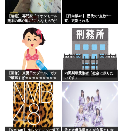
【速報】 専門家「イオンモール
【日向坂46】 歴代の“点数”一
熊本の爆心地に”こんなもの”が
覧、更新される
あったんだけど…」
【画像】 真夏日のプール、ガチ
内田梨瑚受刑者「社会に戻りた
で最高すぎｗｗｗｗｗｗｗｗｗ
いです」
ｗ
【NMB48】 鬼レンチャンに坂下
佐々木優佳里さんが永尾まりや