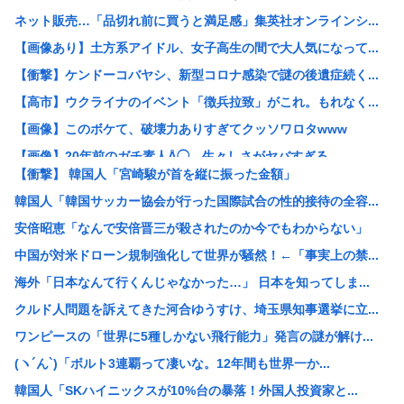
ネット販売…「品切れ前に買うと満足感」集英社オンラインシ...
【画像あり】土方系アイドル、女子高生の間で大人気になって...
【衝撃】ケンドーコバヤシ、新型コロナ感染で謎の後遺症続く...
【高市】ウクライナのイベント「徴兵拉致」がこれ。もれなく...
【画像】このボケて、破壊力ありすぎてクッソワロタwww
【画像】20年前のガチ素人Å◯、生々しさがヤバすぎる
【衝撃】 韓国人「宮崎駿が首を縦に振った金額」
東海汽船の当直が飲酒ｗｗｗやっちまったなｗｗｗ事業停止ま...
韓国人「韓国サッカー協会が行った国際試合の性的接待の全容...
早朝「ピンポーン」田舎の38歳おっさん「はい」警察「お前...
安倍昭恵「なんで安倍晋三が殺されたのか今でもわからない」
すまん、「プライベート・ライアン」とかいう大昔の戦争映画...
中国が対米ドローン規制強化して世界が騒然！←「事実上の禁...
【衝撃】手術中に熊本地震が直撃した結果www(※動画あり...
海外「日本なんて行くんじゃなかった…」 日本を知ってしま...
【描込】なんだよこの漫画ｗｗｗ【注意】
クルド人問題を訴えてきた河合ゆうすけ、埼玉県知事選挙に立...
【衝撃】 中国製ルーター20機種にバックドア発見！ ネッ...
ワンピースの「世界に5種しかない飛行能力」発言の謎が解け...
【画像】マジで復活して欲しいAV女優www
(ヽ´ん`)「ボルト3連覇って凄いな。12年間も世界一か...
【画像】仙台育英初の女子野球部員・星よつはがガチで可愛す...
韓国人「SKハイニックスが10%台の暴落！外国人投資家と...
【悲報】結婚して2年目の奥さんが風俗経験者だと判明