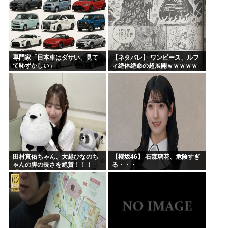
専門家「日本車はダサい、見て
【ネタバレ】 ワンピース、ルフ
て恥ずかしい」
ィ絶体絶命の超展開ｗｗｗｗｗ
ｗｗｗｗｗｗｗｗｗｗｗｗｗｗ
ｗｗｗｗｗｗｗｗｗｗｗｗｗｗ
ｗｗｗｗｗｗｗｗｗｗｗｗ...
田村真佑ちゃん、大越ひなのち
【櫻坂46】 石森璃花、危険すぎ
ゃんの脚の長さを絶賛！！！
る・・・
【乃木坂46】