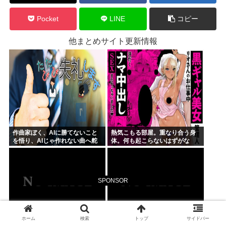
Pocket
LINE
コピー
他まとめサイト更新情報
作曲家ぼく、AIに勝てないこと
熱気こもる部屋。重なり合う身
を悟り、AIじゃ作れない曲へ舵
体。何も起こらないはずがな
を切ることを決断
く……
SPONSOR
ホーム
検索
トップ
サイドバー