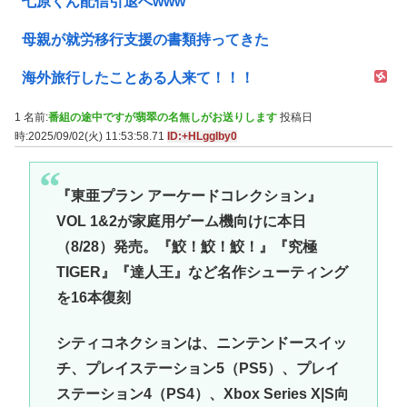
七原くん配信引退へwww
母親が就労移行支援の書類持ってきた
海外旅行したことある人来て！！！
1 名前:
番組の途中ですが翡翠の名無しがお送りします
投稿日
時:2025/09/02(火) 11:53:58.71
ID:+HLggIby0
『東亜プラン アーケードコレクション』
VOL 1&2が家庭用ゲーム機向けに本日
（8/28）発売。『鮫！鮫！鮫！』『究極
TIGER』『達人王』など名作シューティング
を16本復刻
シティコネクションは、ニンテンドースイッ
チ、プレイステーション5（PS5）、プレイ
ステーション4（PS4）、Xbox Series X|S向