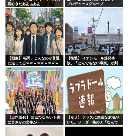
真心きたあああああ
プロデュースグループ
「WASURENA」に加入発表！
現在のグループと兼任へ【元
AKB48ゆかるん・まりやぎ】
【画像】 福岡、こんなのが普通
【衝撃】 イオンモール爆発事
に走ってるｗｗｗｗｗｗｗｗｗ
故、『とんでもない事実』が判
ｗｗｗｗｗｗｗ
明してしまう・・・・・・
【日向坂46】 次回ひなあい予告
【ＧＪ】 クラスに迷惑な池沼が
にまさかの文字が・・・
いた。リーダー格のＡ「なんで
支援学級に入れないんです
か？」先生「背の高い低いと同