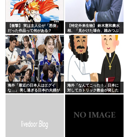
【衝撃】 実は主人公が「悪側」
【特定外来生物】 鈴木憲和農水
だった作品って何がある？
相、「見かけた場合、踏みつぶ
す等捕殺をお願いします」投稿
が反響
海外「最近の日本人はエグイ
海外「なんてこった！」日本に
な…」 美し過ぎる日本の夫婦が
対してカトリック教会が発した
W杯で世界に見つかってしまう
声明に海外からコメントが殺到
中