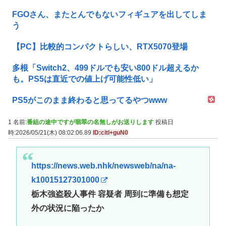
FGOさん、またとんでもないフィギュアを出してしま
う
【PC】比較的コンパクトらしい、RTX5070登場
多根「Switch2、499ドルでも安い800ドル超えるか
も。PS5は直近での値上げ可能性低い」
PS5がこのまま終わると思ってるやつwww
1 名前:
番組の途中ですが翡翠の名無しがお送りします
投稿日
時:2026/05/21(木) 08:02:06.89
ID:citl+guN0
https://news.web.nhk/newsweb/na/na-
k10015127301000
栃木強盗殺人事件 容疑者 周到に準備も想定
外の状況に陥ったか