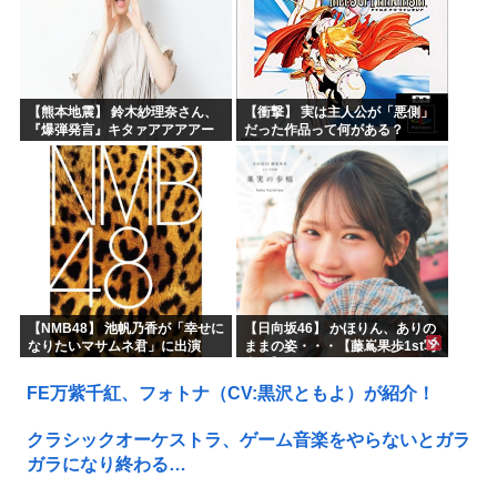
【熊本地震】 鈴木紗理奈さん、
【衝撃】 実は主人公が「悪側」
『爆弾発言』キタァアアアアー
だった作品って何がある？
ーーーーー！！
【NMB48】 池帆乃香が「幸せに
【日向坂46】 かほりん、ありの
なりたいマサムネ君」に出演
ままの姿・・・【藤嶌果歩1st写
真集】
FE万紫千紅、フォトナ（CV:黒沢ともよ）が紹介！
クラシックオーケストラ、ゲーム音楽をやらないとガラ
ガラになり終わる…