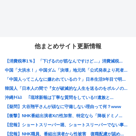
他まとめサイト更新情報
【消費税率1％】 「下げるのが筋なんですけど…」消費減税...
中国「大洪水！」中国ダム「決壊」地元民「公式発表より死者...
「中国人ってこんなに嫌われているの？」日本生活9年目で明...
韓国人「日本人の間で『女が破滅的な人生を送るのをポルノの...
沖縄ﾀｲﾑｽ 「琉球新報は丁寧な質問をしている!!遺族と...
【疑問】大谷翔平さんが頑なに守備しない理由って何？www
【衝撃】NHK番組出演者Xの性加害、特定なら「降板ドミノ...
【悲報】ショートスリーパー堀、ショートスリーパーでない事...
【悲報】NHK職員、番組出演者から性被害 復職配慮が認め...