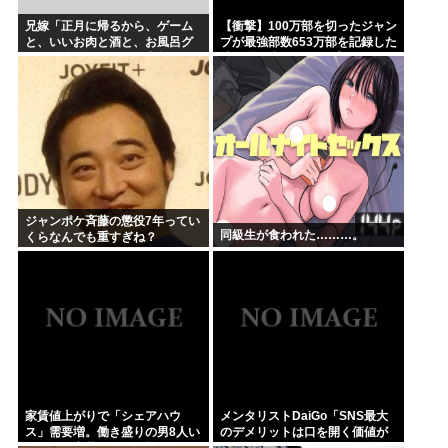
兄嫁「正月に帰るから、ゲーム
【衝撃】100万部を切ったジャン
と、いいお肉と酒と、お風呂グ
プが最強部数653万部を記録した
ッズの準備しとけよ」寝起きの
時の週刊少年ジャンプの面子が
私「知るかボケ」兄嫁「キィィ
ヤバすぎる
ィィー！！！！」私「あ…」
ジャンポケ斉藤の懲役7年ってい
同級生が食われた………。
くらなんでも重すぎね？
家賃値上がりで「シェアハウ
メンタリストDaiGo「SNS最大
ス」需要増。働き盛りの男8人い
のデメリットは口を開く価値が
れば一軒家暮らしも余裕で毎日
ない奴が発信できるようになっ