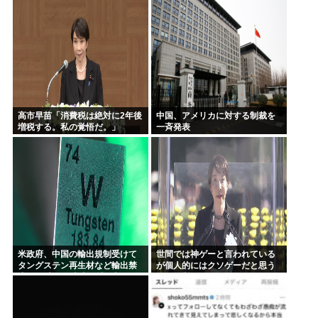
楽しい
たこと」
高市早苗「消費税は絶対に2年後
中国、アメリカに対する制裁を
増税する。私の覚悟だ。」
一斉発表
米政府、中国の輸出規制受けて
世間では神ゲーと言われている
タングステン再生材など輸出禁
が個人的にはクソゲーだと思う
止へ 日本さん米中に挟み撃ちさ
ゲーム挙げてけwww
れる形に