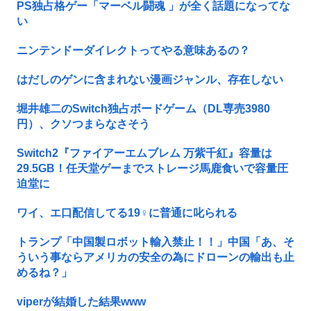
PS独占格ゲー「マーベル闘魂 」が全く話題になってな
い
ニンテンドーダイレクトってやる意味あるの？
はだしのゲンに含まれない漫画ジャンル、存在しない
堀井雄二のSwitch独占ボードゲーム（DL専売3980
円）、クソつまらなさそう
Switch2『ファイアーエムブレム 万紫千紅』容量は
29.5GB！任天堂ゲーまでストレージ馬鹿食いで容量圧
迫堂に
ワイ、エ口配信してる19♀に普通に叱られる
トランプ「中国製ロボット輸入禁止！！」中国「あ、そ
ういう事ならアメリカの安全の為にドローンの輸出も止
めるね？」
viperが結婚した結果www