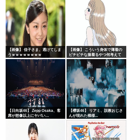
できない」
【画像】 佳子さま、透けてしま
【画像】 こういう身体で薄着の
うｗｗｗｗｗｗｗｗ
ピチピチな服着るやつ何考えて
るんだよ
【日向坂46】 Zepp Osaka、客
【櫻坂46】 リアミ、説教おじさ
席が想像以上にヤバい…
んが現れた模様...