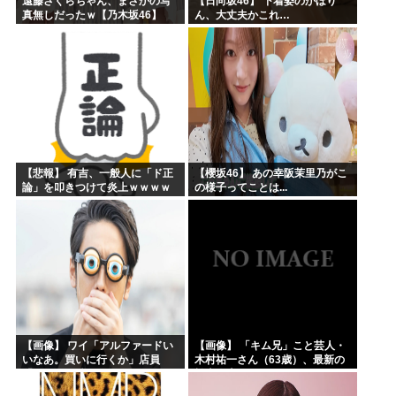
遠藤さくらちゃん、まさかの写
【日向坂46】 下着姿のかほり
真無しだったｗ【乃木坂46】
ん、大丈夫かこれ…
【悲報】 有吉、一般人に「ド正
【櫻坂46】 あの幸阪茉里乃がこ
論」を叩きつけて炎上ｗｗｗｗ
の様子ってことは...
ｗｗｗｗ
【画像】 ワイ「アルファードい
【画像】 「キム兄」こと芸人・
いなあ。買いに行くか」店員
木村祐一さん（63歳）、最新の
「ほいっ見積もりな！」ワイ
松本人志さんとのツーショット
「金額おかしくね？」←お前ら
が完全に別人だとネット騒然！