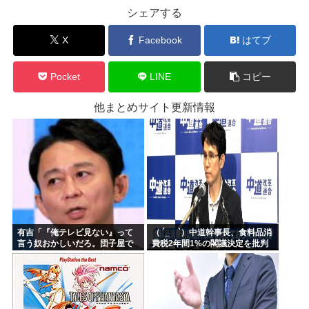
シェアする
X
Facebook
はてブ
Pocket
LINE
コピー
他まとめサイト更新情報
有吉「『俺テレビ見ない』って
（ ´_ゝ`）中道幹事長、食料品消
言う奴おかしいだろ。団子屋で
費税2年間1%の閣議決定を批判
『団子食べない』って言うか？
→ 記者「中道改革連合は食料品
こっちは芸人だぞ」
消費税ゼロを公約に掲げていた
が？」→ 階猛氏「