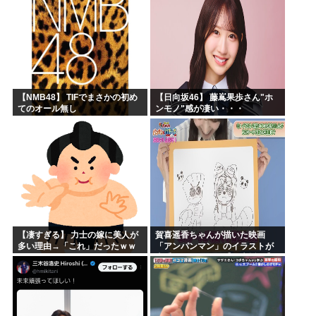
もそう思うよな？？？？？
「マジで誰かわからん」...
【NMB48】 TIFでまさかの初め
【日向坂46】 藤嶌果歩さん"ホ
てのオール無し
ンモノ"感が凄い・・・
【凄すぎる】 力士の嫁に美人が
賀喜遥香ちゃんが描いた映画
多い理由→「これ」だったｗｗ
「アンパンマン」のイラストが
ｗｗｗｗｗ
上手すぎる！！！【乃木坂46】