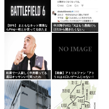
【BF6】 まともなネット環境な
中川翔子(41)「Xはもう愚痴だら
らPing一桁とか言ってる奴たま
けだから開きたくない」
にいるけどマヌケすぎる
松屋で一人寂しく牛丼啜ってる
【画像】アトリエファン「アト
底辺オッサンいて笑ったわ
リエはエ口いゲームじゃない！
ライザを性的な目で見てる奴は
にわか！」