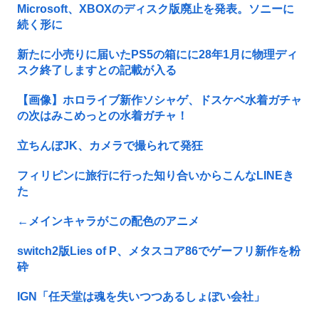
Microsoft、XBOXのディスク版廃止を発表。ソニーに
続く形に
新たに小売りに届いたPS5の箱にに28年1月に物理ディ
スク終了しますとの記載が入る
【画像】ホロライブ新作ソシャゲ、ドスケベ水着ガチャ
の次はみこめっとの水着ガチャ！
立ちんぼJK、カメラで撮られて発狂
フィリピンに旅行に行った知り合いからこんなLINEき
た
←メインキャラがこの配色のアニメ
switch2版Lies of P、メタスコア86でゲーフリ新作を粉
砕
IGN「任天堂は魂を失いつつあるしょぼい会社」