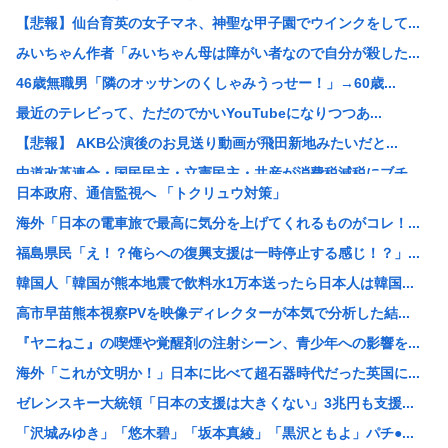
【悲報】仙台育英の女子マネ、神聖な甲子園でウインクをして...
みいちゃん作者「みいちゃん母は障がい者なので自分が殺した...
46歳無職男「隣のオッサンのくしゃみうっせー！」→60歳...
最近のテレビって、ただのでかいYouTubeになりつつあ...
【悲報】 AKB公演後のお見送り動画が飛田新地みたいだと...
中道改革連合・国民民主・立憲民主・共産が消費税減税にブチ...
日本政府、通信監視へ 「トクリュウ対策」
中国「アメリカさぁ、調子乗ってるからお前らが頼ってる軍用...
海外「日本の電車旅で最高に気分を上げてくれるものがコレ！...
韓国人の対日好感度が過去最高に、「ノージャパン」は終わっ...
福島県民「え！？俺らへの復興支援は一時停止する感じ！？」...
【画像】元ジャンポケ・斉藤慎二被告の妻・瀬戸サオリがイン...
韓国人「韓国が熊本地震で飲料水1万本送ったら日本人は韓国...
スペースX、株価大暴落
高市早苗熊本視察PVを映像ディレクターが本気で分析した結...
柳葉敏郎の代表作、「踊る大捜査線しかない」
『ヤニねこ』の喫煙や覚醒剤の注射シーン、青少年への影響を...
産経新聞、東北で新聞発行休止へ
海外「これが文明か！」日本に比べて超石器時代だった英国に...
【衝撃】JKの従姉妹が泊まりに来た結果www
ゼレンスキー大統領「日本の支援は大きくない」3兆円も支援...
【速報】なぜか読める画像が発見されるwww
「沢城みゆき」「悠木碧」「坂本真綾」「黒沢ともよ」パチ●...
【衝撃】清水アキラさんの息子・清水良太郎さん死去で落語家...