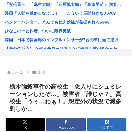
「安倍晋三」「麻生太郎」「石原慎太郎」「高市早苗」 無礼...
【困惑】ミセスグリーンアップルさんってもう落ち目なんか？...
漫画「人間を舐めるなよ…！」←こういう展開好きなんやが
特定外来カミキリムシに1匹300円の賞金をかけた高崎市、...
ハンターハンター、とんでもねえ伏線が発掘されるwww
【朗報】 消費減税、閣議決定 来年4月から2年間1％に
ひなこのーと作者、ついに限界突破
まんさん被災地に手作りおにぎりを出荷www
韓国、日本で韓国籍のインフルエンサーが7台の車に当て逃げ...
毎年恒例の中国大洪水。湖北省秭帰県の現在の様子がこちら
【海外の反応】 なぜイチローはあんなに敬遠四球が多かった...
不同意性交罪の影響で日本でのレ●プ認知件数爆増www
割とマジで年収400以下の人ってどう暮らしてるの？この人...
露悪系アニメ、次なるステージへ
ホーム
嫌儲
「ムクゲェジ漫画」ガチでリアルだったwww
【原爆の日】へいわをかえせ
栃木強殺事件の高校生「念入りにシュミレ
みい山、あんだけ騒ぎになってるのに未だにどこのメディアも...
ーションしたぞ…」被害者「誰じゃ？」高
校生「うぅ…わぁ！」想定外の状況で滅多
週刊少年ジャンプ、発行部数100万部割れwww
刺しか…
日本人「うちの犬、たまたまついてきた八百屋で一目惚れした...
【画像】広島市長のスピーチを聞いてる時の高市早苗の顔ww...
X
Facebook
はてブ
【雑誌】かつて650万部を誇った「週刊少年ジャンプ」、発...