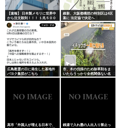
【速報】 日本製メモリに世界中
維新、大阪都構想の特別区は4区
から注文殺到！！！ １兆５００
案に 法定協で決定へ
０億円で工場増築へ
広島慰霊の日に発生した基地外
市、木の伐採のため除草剤をま
パヨク集団がこちら
いたらうっかり全然関係ない名
物イチョウ並木道54本を全滅さ
せてしまう(・ω<)
高市「外国人が増える日本で、
銭湯で入れ墨の人出入り禁止っ