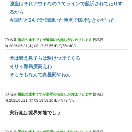
強盗はそれアウトなの？てラインで起訴されてたりす
るから
今回だとSAで計画聞いた時点で逃げなきゃだった
29 名前:
番組の途中ですが翡翠の名無しがお送りします
投稿日
時:2026/05/21(木) 08:17:37.55
ID:/Q7ZmffG0
犬は吠え息子らは駆けつけてくる
そりゃ難易度高えわ
そもそもなんで真昼間やねん
30 名前:
番組の途中ですが翡翠の名無しがお送りします
投稿日
時:2026/05/21(木) 08:19:58.20
ID:FN79jfVj0
実行犯は境界知能でしょ