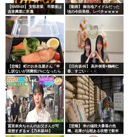
【NMB48】 安部若菜、卒業後は
【動画】 御当地アイドルだった
吉本興業に所属
頃の今田美桜、レベチｗｗｗｗ
ｗｗｗｗｗｗｗｗｗｗｗｗｗｗ
【悲報】 町のお弁当屋さん「申
【日向坂46】 高井俐香×鶴崎仁
し訳ないが消費税1%になったら
香、すごい・・・
その分商品代を値上げするわ」
冨里奈央ちゃんのお父さんが可
【悲報】 米の値段大暴落の危
哀想すぎるｗ【乃木坂46】
機。在庫が山程ある状態で新米
の収穫始まる。「米農家が生活