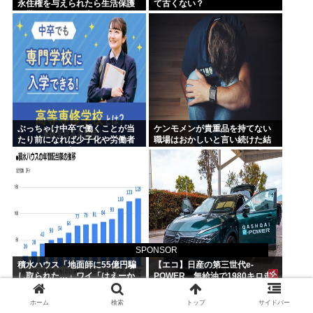
永住権を与えられたら生活保護
て古くない？
を貰うなんて人が増えては困
る。日本人以上の水準の人のみ
許可します」
ぶっちゃけ中卒で働くことが当
ケンモメンが貴重品を持てない
たり前になれば少子化や労働者
職場はおかしいと言い続けた結
不足問題は改善するよな
果 ルールが変わり始めた件
SPONSOR
積水ハウス「地面師に55億円騙
【エコ】日産の第三世代e-
し取られた…」ワイ「はえーか
POWER、無給油で1980キロ走
わいそう…会社滅茶苦茶やろな
ってギネス記録達成
ぁ」
ホーム
検索
トップ
サイドバー
兄嫁「正月に帰るから、ゲームと、いいお肉と酒と、お