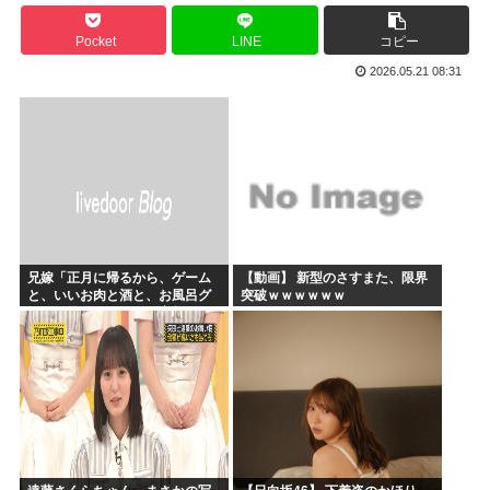
かのかりとかいう誰が見てるのか謎の漫画www
Pocket
LINE
コピー
原爆投下81年
2026.05.21 08:31
海外「全部日本の真似だったのか…」 日本の普通のテレビ番...
海外「まるでトランプ」FIFAがW杯開催都市と結んだ約束...
7時間かけて描いたHな糸会がこちら
Win95開発者「日本でITが3Kと呼ばれるのは企業が根...
兄嫁「正月に帰るから、ゲーム
【動画】 新型のさすまた、限界
と、いいお肉と酒と、お風呂グ
突破ｗｗｗｗｗｗ
ッズの準備しとけよ」寝起きの
私「知るかボケ」兄嫁「キィィ
ィィー！！！！」私「あ…」