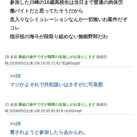
参加した川崎の16歳高校生は当日まで普通の肉体労
働バイトだと思ってたそうだから
念入りなシミュレーションなんか一切無いわ案件だぞ
コレ
指示役の海斗が段取り組めない無能野郎だわ
28 名前:
番組の途中ですが翡翠の名無しがお送りします
投稿日
時:2026/05/21(木) 08:16:05.71
ID:7Eg80spp0
>>26
マジかよそれで共犯扱いはさすがに可哀想
31 名前:
番組の途中ですが翡翠の名無しがお送りします
投稿日
時:2026/05/21(木) 08:20:55.60
ID:K+yUNGnq0
>>28
脅されようと参加したらあかんわ。