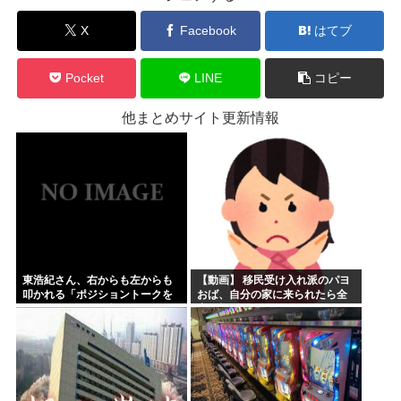
X
Facebook
はてブ
Pocket
LINE
コピー
他まとめサイト更新情報
東浩紀さん、右からも左からも
【動画】 移民受け入れ派のパヨ
叩かれる「ポジショントークを
おば、自分の家に来られたら全
しないからこそ信頼できる」と
力で拒否るｗｗｗｗｗｗｗｗｗ
擁護されるwww
ｗｗｗ