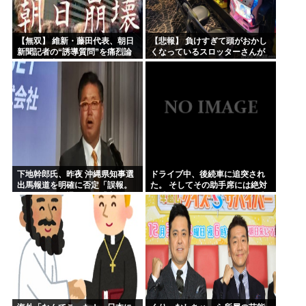
【無双】 維新・藤田代表、朝日
【悲報】 負けすぎて頭がおかし
新聞記者の“誘導質問”を痛烈論
くなっているスロッターさんが
破する記者会見動画がネットで
発見される…
大反響ｗｗｗｗｗ
下地幹郎氏、昨夜 沖縄県知事選
ドライブ中、後続車に追突され
出馬報道を明確に否定「誤報。
た。 そしてその助手席には絶対
私は政治を引退した」「出な
に乗っていてはいけない人が乗
い」「出ない。変わらない」と
っていた。どうすればいいん
繰り返し強調
だ……..