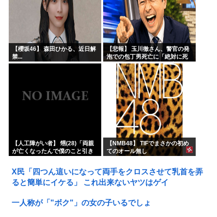
【櫻坂46】 森田ひかる、近日解
【悲報】 玉川徹さん、警官の発
禁...
泡での包丁男死亡に「絶対に死
刑にならない罪なのに警察が死
刑にした！」 → 元警官のマジレ
スがコチラ → ………
【人工障がい者】 甥(28)「両親
【NMB48】 TIFでまさかの初め
が亡くなったんで僕のこと引き
てのオール無し
取ってほしいんですけど！」な
んでいい年したヒキニートを引
X民「四つん這いになって両手をクロスさせて乳首を弄
き取らなきゃいけないんだ...
ると簡単にイケる」 これ出来ないヤツはゲイ
一人称が「"ボク"」の女の子いるでしょ