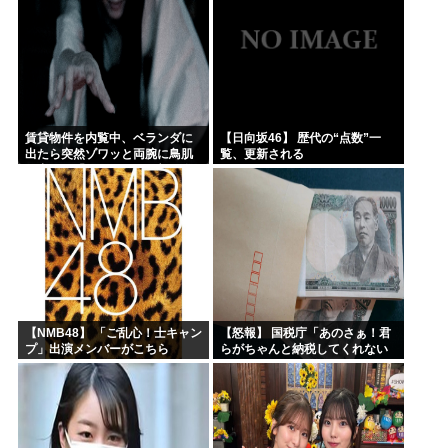
賃貸物件を内覧中、ベランダに
【日向坂46】 歴代の“点数”一
出たら突然ゾワッと両腕に鳥肌
覧、更新される
が出た。「やっぱりこの部屋嫌
だ」と思った瞬間、体が前にド
ンッと突き飛ばされて…
【NMB48】 「ご乱心！士キャン
【怒報】 国税庁「あのさぁ！君
プ」出演メンバーがこちら
らがちゃんと納税してくれない
とこうなっちゃうけどどうす
る？！」←これw w w w w w w w