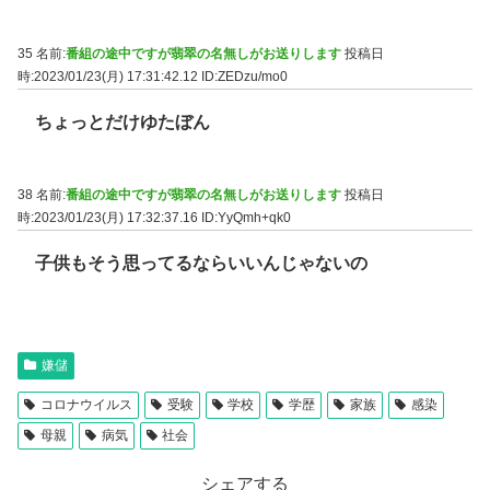
35 名前:
番組の途中ですが翡翠の名無しがお送りします
投稿日
時:2023/01/23(月) 17:31:42.12
ID:ZEDzu/mo0
ちょっとだけゆたぼん
38 名前:
番組の途中ですが翡翠の名無しがお送りします
投稿日
時:2023/01/23(月) 17:32:37.16
ID:YyQmh+qk0
子供もそう思ってるならいいんじゃないの
嫌儲
コロナウイルス
受験
学校
学歴
家族
感染
母親
病気
社会
シェアする