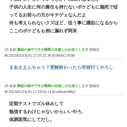
子供の人生に何の責任も持たないボケどもに脳死で従
ってるお前らの方がキチゲェなんだよ
何も考えられないクズほど、従う事に躍起になるから
ここのボケどもも例に漏れず阿呆
23 名前:
番組の途中ですが翡翠の名無しがお送りします
投稿日
時:2023/01/23(月) 17:25:32.36
ID:8klXC7xOM
まあええんちゃう？受験終わったら学校行くやろし
24 名前:
番組の途中ですが翡翠の名無しがお送りします
投稿日
時:2023/01/23(月) 17:26:53.14
ID:aWo4cWKj0
定期テストでズル休みして
勉強するわけじゃないからいいやろ、
体調面気にしてだし。