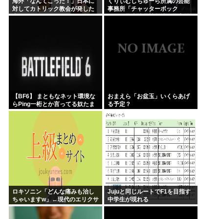
海外「なんてこった！」日本に
くりぃむしちゅーら所属の芸能
対してカトリック教会が発した
事務所「チャッターボック
声明に海外からコメントが殺到
ス」、熊本地震被災地に災害義
中
援金寄付を発表
【BF6】 まともなネット環境な
おまえら「お盆玉」いくらあげ
らPing一桁とか言ってる奴たま
る予定？
にいるけどマヌケすぎる
ロキソニン「どんな痛みも治し
Jujuと同じルートでF1を目指す
ちゃいますw」←現代のエリクサ
中学生が現れる
ーやろ…