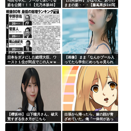
与田ちゃん、プールで泳いでる
【日向坂46】 かほりん、ありの
姿を公開！！！【元乃木坂46】
ままの姿・・・【藤嶌果歩1st写
真集】
日本をダメにした総理大臣、ワ
【画像】 まま「なんかプール入
ースト１位が同点でこの人ｗｗ
ってたら学生にめっちゃ見られ
ｗｗｗｗ
たw」
【櫻坂46】 山下瞳月さん、破天
出張から帰ったら、嫁の顔が青
荒すぎる生き方がこちら
ざめていた。俺「一体何があっ
たんだ？」嫁「…」→子供たち
に話を聞くと…