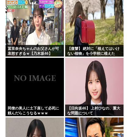
冨里奈央ちゃんのお父さんが可
【復讐】 絶対に「植えてはいけ
哀想すぎるｗ【乃木坂46】
ない植物」を小学校に植えた
→20年経って見に行くと…
「！？」衝撃の光景が・・・
同僚の美人に土下座して必死に
【日向坂46】 上村ひなの、重大
頼んだらこうなるｗｗｗ
な問題について