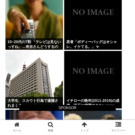
10~20代の7割 「テレビは見ない
若者「ボディーバッグはオシャ
っすね」…有吉さんどうするの
レ。イケてる。」 ✨
これ
大学生、スカウト行為で逮捕さ
イチローの晩年(2011-2019)の成
れまくる
績、流石に擁護できないwww
SPONSOR
ホーム
検索
トップ
サイドバー