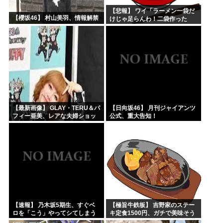
【悲報】 ワイ「ラーメン一袋だ
【櫻坂46】 村山美羽、情報解禁
けじゃ足らんわ！二袋作った
ろ！」→結果ｗｗｗ
【最新画像】 GLAY・TERU＆パ
【日向坂46】 月刊ジャイアンツ
フィー亜美、レアな夫婦ショッ
公式、重大告知！
トを公開してしまう！
【速報】 乃木坂5期生、すぐベ
【極旨牛鉄板】 吉野家のステー
ロを「こう」やってシてしまう
キ定食1500円、ガチで美味そう
ｗｗｗｗｗｗ
ｗｗｗ