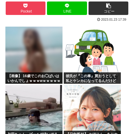
海外「あるある！」日本を旅行した外国人が患う新たな症状「...
Pocket
LINE
コピー
韓国が独自開発したと自慢する甘いトマト、実はそこら辺のト...
2023.01.23 17:39
埼玉川越に突如として「モスク」が自生 外国人「自分たちは...
はっきり言う、プリキュア見た事ない
自民党、古謝玄太の推薦を決定 沖縄県知事選
【映画悲報】日本(ジャップ)の映画界、完全に終わる…現代...
【画像】 16歳でこのお◯ぱいは
彼氏が『この車』買おうとして
いかんでしょｗｗｗwｗｗｗｗｗ
私とケンカになってるんだけど
ｗｗｗ❤
ｗｗｗｗｗｗ