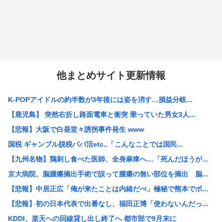
他まとめサイト更新情報
K-POPアイドルの約半数が3年後には姿を消す…損益分岐...
【鹿児島】 突然右折し路面電車と衝突 乗っていた男女3人...
【悲報】大阪で白昼堂々誘拐事件発生 www
国税 ギャンブル脱税パパ活etc..「こんなことでは国民...
【九州名物】鶏刺し食べた医師、全身麻痺へ…「死んだほうが...
京大病院、脳腫瘍摘出手術で誤って腫瘍の無い部位を摘出 脳...
【悲報】中居正広「俺が来たことは内緒だべ」極秘で熊本でボ...
【悲報】初の日本代表で出番なし、福田正博「使わないんだっ...
KDDI、楽天への回線貸し出し終了へ 都市部で9月末に