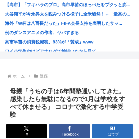
【高市】「フキハラのプロ」高市早苗のほっぺたをプクッと膨...
高市早苗の消費税減税、93%が「賛成」www
大谷翔平が今永昇太を睨みつける様子に全米騒然！←「最高の...
首相官邸、"映え"を意識した高市首相熊本訪問の感動BGM...
海外「W杯は八百長だった」FIFA会長支持を表明したサッ...
【画像】女子高生さん、男に抱かれまくった結果www
例のダンスアニメの作者、ヤバすぎる
【動画】 広島記念公園を追い出された左翼さん、流石にキモ...
高市早苗の消費税減税、93%が「賛成」www
【批判】ラノベ作家（52）「新作ラブコメ書いたぞ！ｗ」X...
ワイ小学生やけどアナログで絵描いたから見て
落合博満の晩年の成績(1991-1998)、ギリ擁護でき...
国家情報局のスパイ通報フォーム、マイクロソフト365だっ...
ハンターハンターのゴンっておるやん
ホーム
嫌儲
ちいかわのモモンガ、逝きそう
韓国人「韓国に10年間の出場権剥奪や過去ワールドカップ、...
母親「うちの子は6年間塾通いしてきた。
高市首相、出張マッサージへ
感染したら無駄になるので1月は学校をす
べて休ませる」 コロナで激化する中学受
アキバ冥途戦争とかいうアニメwww
験
【画像】小池百合子×高市早苗
【高市】ゴラム(56歳)、女子中学生をナイフで脅し性的暴...
X
Facebook
はてブ
5ちゃんのどこでもいいけど、日本人の税金使って日本人批判...