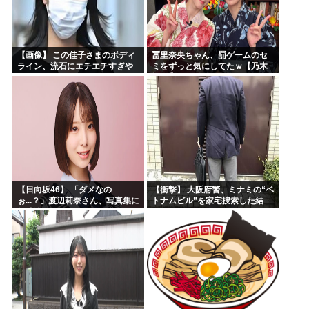
【画像】 この佳子さまのボディ
冨里奈央ちゃん、罰ゲームのセ
ライン、流石にエチエチすぎや
ミをずっと気にしてたｗ【乃木
ろ！
坂46】
【日向坂46】 「ダメなの
【衝撃】 大阪府警、ミナミの“ベ
ぉ...？」渡辺莉奈さん、写真集に
トナムビル”を家宅捜索した結
興味津々
果・・・・・・