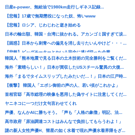
日産e-power、無給油で1980km走行しギネス記録...
【悲報】17歳で無期懲役になった奴、怖いwww
【悲報】ロシア、じわじわと逝き始める
日本の輸出額、韓国・台湾に抜かれる。アカンゴミ国すぎて涙...
【困惑】日本から刺青への偏見を消し去りたいんやけど・・・...
【悲報】ビッグモーターとかいう完全に逃げ切った企業
韓国人「熊本地震で見る日本の土木技術の完全勝利をご覧くだ...
【悲報】女性「性的暴行されました」検事「嘘では？」女性「...
海外「素晴らしい！」日本が買収したUSスチール驚異の大復...
ホリエモン、移民受け入れ反対派の若者にブチギレ→スタジオ...
海外「まるでタイムスリップしたみたいだ…！」日本の江戸時...
【悲報】「米軍を粉砕しろ！」在韓米軍基地に突入した韓国学...
【衝撃】 韓国人「エボシ御前の声の人、若い頃がこれかよ」
税務署員1億円超脱税疑い 詐取金で競艇か、国税当局
首相官邸「高市総理の映像を悪用した偽サイトに注意してくだ...
【動画あり】ミスイタリア地方予選、黒人女性が優勝し炎上
ヤニネコに一つだけ文句言わせてくれ
早めに予約した通路側の席に、見知らぬ母子が。車掌の呼びか...
声優、なんかAIに勝ちそう。「声も「人格の象徴」明記、法...
ショートスリーパーさん「寝たほうがいいのでは？」にブチギ...
高市政府「原油調達コストはみんなで負担してもらうわよ！」
トッモ「ワイ5年かけて500万貯めてん、これで焼き鳥屋や...
謎の新人女性声優H、彗星の如く水着で現れ声優水着界隈をざ...
理容室経営て今から難しい？収入や資金、集客はどれくらい必...