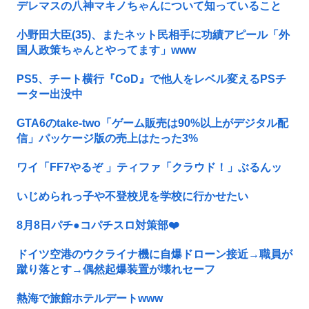
デレマスの八神マキノちゃんについて知っていること
小野田大臣(35)、またネット民相手に功績アピール「外
国人政策ちゃんとやってます」www
PS5、チート横行『CoD』で他人をレベル変えるPSチ
ーター出没中
GTA6のtake-two「ゲーム販売は90%以上がデジタル配
信」パッケージ版の売上はたった3%
ワイ「FF7やるぞ 」ティファ「クラウド！」ぶるんッ
いじめられっ子や不登校児を学校に行かせたい
8月8日パチ●コパチスロ対策部❤️
ドイツ空港のウクライナ機に自爆ドローン接近→職員が
蹴り落とす→偶然起爆装置が壊れセーフ
熱海で旅館ホテルデートwww