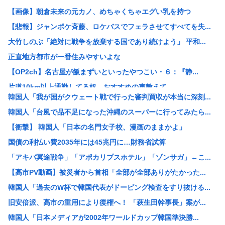
【画像】朝倉未来の元カノ、めちゃくちゃエグい乳を持つ
【悲報】ジャンポケ斉藤、ロケバスでフェラさせてすべてを失...
大竹しのぶ「絶対に戦争を放棄する国であり続けよう」 平和...
正直地方都市が一番住みやすいよな
【OP2ch】名古屋が飯まずいといったやつこい・６：『静...
片道10km以上通勤してる奴、おすすめの車教えて
韓国人「我が国がクウェート戦で行った審判買収が本当に深刻...
【中華スタンダード】誰も欲しがらないEVを「売れたこと」...
韓国人「台風で品不足になった沖縄のスーパーに行ってみたら...
イラン最高指導者のモジタバ・ハメネイ師が「危篤状態」？ ...
【衝撃】 韓国人「日本の名門女子校、漫画のままかよ」
SNSで知り合ったJK10人とS●Xしてハメ撮り770本...
国債の利払い費2035年には45兆円に…財務省試算
【衝撃】マツコ・デラックス「バスタオル、何日使う？」に驚...
「アキバ冥途戦争」「アポカリプスホテル」「ゾンサガ」←こ...
同時にレ●プし合ったらどっちが被害者なん？
【高市PV動画】被災者から首相「全部が全部ありがたかった...
【画像あり】女さん、ミニ過ぎる浴衣を着た結果、下品で痴女...
韓国人「過去のW杯で韓国代表がドーピング検査をすり抜ける...
「非常に残念」高市総理と面会決定も…発言不可、握手のみ ...
旧安倍派、高市の重用により復権へ！ 「萩生田幹事長」案が...
植物工場の研究拠点を東京に開設する会社は？オイシイファー...
韓国人「日本メディアが2002年ワールドカップ韓国準決勝...
海外ドラマ、リアルだとガチのマジで語れる奴がいないwww