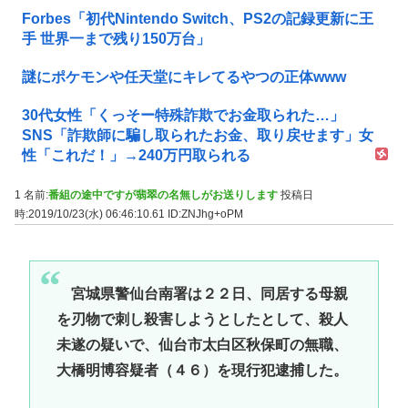
Forbes「初代Nintendo Switch、PS2の記録更新に王
手 世界一まで残り150万台」
謎にポケモンや任天堂にキレてるやつの正体www
30代女性「くっそー特殊詐欺でお金取られた…」
SNS「詐欺師に騙し取られたお金、取り戻せます」女
性「これだ！」→240万円取られる
1 名前:
番組の途中ですが翡翠の名無しがお送りします
投稿日
時:2019/10/23(水) 06:46:10.61
ID:ZNJhg+oPM
宮城県警仙台南署は２２日、同居する母親
を刃物で刺し殺害しようとしたとして、殺人
未遂の疑いで、仙台市太白区秋保町の無職、
大橋明博容疑者（４６）を現行犯逮捕した。