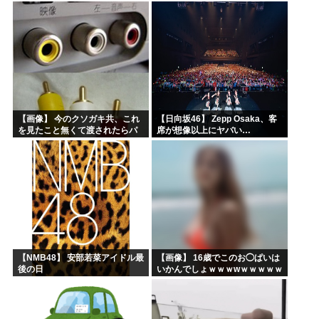
録レポ】
ｗｗｗｗ
【画像】 今のクソガキ共、これ
【日向坂46】 Zepp Osaka、客
を見たこと無くて渡されたらパ
席が想像以上にヤバい…
ニクるらしいｗｗｗｗｗｗｗｗ
ｗｗｗｗｗ
【NMB48】 安部若菜アイドル最
【画像】 16歳でこのお◯ぱいは
後の日
いかんでしょｗｗｗwｗｗｗｗｗ
ｗｗｗ❤