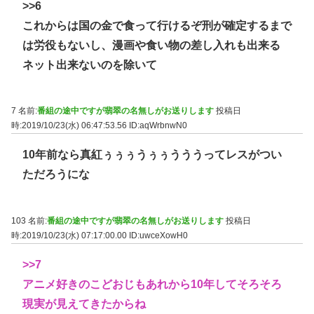
>>6
これからは国の金で食って行けるぞ刑が確定するまで
は労役もないし、漫画や食い物の差し入れも出来る
ネット出来ないのを除いて
7 名前:
番組の途中ですが翡翠の名無しがお送りします
投稿日
時:2019/10/23(水) 06:47:53.56
ID:aqWrbnwN0
10年前なら真紅ぅぅぅうぅぅうううってレスがつい
ただろうにな
103 名前:
番組の途中ですが翡翠の名無しがお送りします
投稿日
時:2019/10/23(水) 07:17:00.00
ID:uwceXowH0
>>7
アニメ好きのこどおじもあれから10年してそろそろ
現実が見えてきたからね