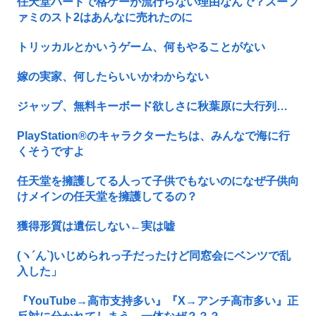
任天堂ハードで格ゲーが流行らない理由なんで？スーフ
ァミのスト2はあんなに売れたのに
トリッカルとかいうゲーム、何もやることがない
嫁の実家、何したらいいかわからない
ジャップ、無料キーボード欲しさに秋葉原に大行列…
PlayStation®のキャラクターたちは、みんなで海に行
くそうですよ
任天堂を擁護してる人って子供でもないのになぜ子供向
けメインの任天堂を擁護してるの？
獲得形質は遺伝しない←実は嘘
(ヽ´ん`)いじめられっ子だったけど同窓会にベンツで乱
入した」
『YouTube→高市支持多い』『X→アンチ高市多い』正