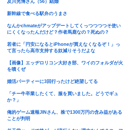
及川光博さん（56）結婚
新幹線で食べる駅弁のうまさ
なんかchmateがアップデートしてくっつつつつそ使い
にくくなったんだけど？作者馬鹿なの？死ぬの？
若者に「円安になるとiPhoneが買えなくなるぞ！」っ
て言ったら高市支持する奴減りそうだよな
【画像】エッヂロリコン大好き部、ワイのフォルダが火
を噴くぜ
婚活パーティーに3回行ったけど絶望してる
「チー牛卒業したくて、服を買いました。どうでギュ
か？」
俺的ゲーム速報JINさん、株で1300万円の含み益がある
ことが判明