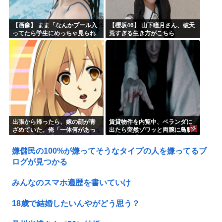
【画像】 まま「なんかプール入
【櫻坂46】 山下瞳月さん、破天
ってたら学生にめっちゃ見られ
荒すぎる生き方がこちら
たw」
出張から帰ったら、嫁の顔が青
賃貸物件を内覧中、ベランダに
ざめていた。俺「一体何があっ
出たら突然ゾワッと両腕に鳥肌
たんだ？」嫁「…」→子供たち
が出た。「やっぱりこの部屋嫌
に話を聞くと…
だ」と思った瞬間、体が前にド
嫌儲民の100%が嫌ってそうなタイプの人を嫌ってるブ
ンッと突き飛ばされて…
ログが見つかる
みんなのスマホ遍歴を書いていけ
18歳で結婚したいんやがどう思う？