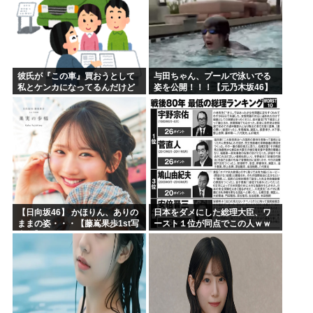
彼氏が『この車』買おうとして
与田ちゃん、プールで泳いでる
私とケンカになってるんだけど
姿を公開！！！【元乃木坂46】
ｗｗｗｗｗｗ
【日向坂46】 かほりん、ありの
日本をダメにした総理大臣、ワ
ままの姿・・・【藤嶌果歩1st写
ースト１位が同点でこの人ｗｗ
真集】
ｗｗｗｗ