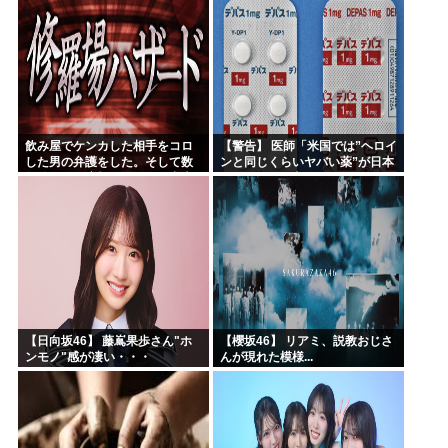
飲み屋でケンカした相手をコロ
【警告】 医師「米国では”ヘロイ
した男の弁護をした。そして数
ンと同じくらいヤバい薬”が日本
年後、因果応報を思わせる出来
では平気で処方されてる」
事が…
【日向坂46】 藤嶌果歩さん"ホ
【櫻坂46】 リアミ、説教おじさ
ンモノ"感が凄い・・・
んが現れた模様...