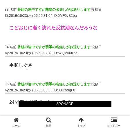
33 名前:
番組の途中ですが翡翠の名無しがお送りします
投稿日
時:2019/10/23(水) 06:52:31.04
ID:0MF6yB2ba
こどおじに漸く訪れた反抗期なんだろうな
34 名前:
番組の途中ですが翡翠の名無しがお送りします
投稿日
時:2019/10/23(水) 06:53:02.78
ID:5ZQ7w6K5a
令和しぐさ
35 名前:
番組の途中ですが翡翠の名無しがお送りします
投稿日
時:2019/10/23(水) 06:53:05.33
ID:03UzoigF0
24で産んだ子供のなれの果てか
SPONSOR
36 名前:
番組の途中ですが翡翠の名無しがお送りします
投稿日
ホーム
検索
トップ
サイドバー
時:2019/10/23(水) 06:53:26.00
ID:78w9irq10