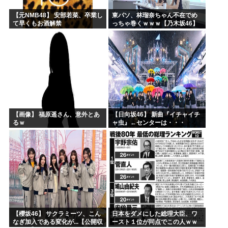
【元NMB48】 安部若菜、卒業し
東パソ、林瑠奈ちゃん不在でめ
て早くもお酒解禁
っちゃ巻くｗｗｗ【乃木坂46】
【画像】 福原遥さん、意外とあ
【日向坂46】 新曲『イチャイチ
るｗ
ャ虫』←センターは・・・
【18thシングル】
【櫻坂46】 サクラミーツ、こん
日本をダメにした総理大臣、ワ
なぎ加入である変化が...【公開収
ースト１位が同点でこの人ｗｗ