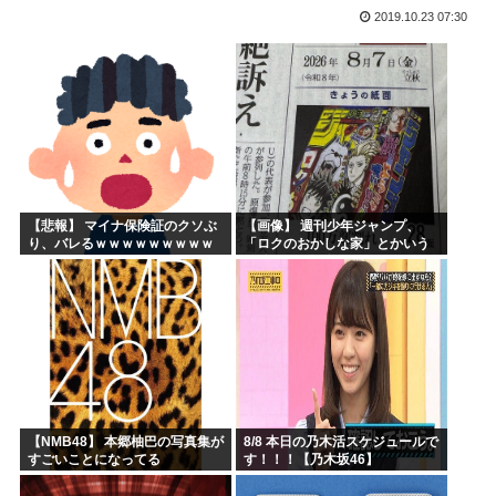
2019.10.23 07:30
声優目指して上京したワイ、もう実家に帰ることを決意
【衝撃】 韓国人「エボシ御前の声の人、若い頃がこれかよ」
高市早苗、被爆体験者と面会するも発言を禁止し握手のみ許可...
大谷翔平が今永昇太を睨みつける様子に全米騒然！←「最高の...
6月の消費支出-3.3%で7か月連続マイナス 総務省「貯...
韓国人「熊本地震で見る日本の土木技術の完全勝利をご覧くだ...
【悲報】 マイナ保険証のクソぶ
【画像】 週刊少年ジャンプ、
り、バレるｗｗｗｗｗｗｗｗｗ
「ロクのおかしな家」とかいう
微妙な漫画を巻頭カラーにした
せいで100万部切る
【NMB48】 本郷柚巴の写真集が
8/8 本日の乃木活スケジュールで
すごいことになってる
す！！！【乃木坂46】