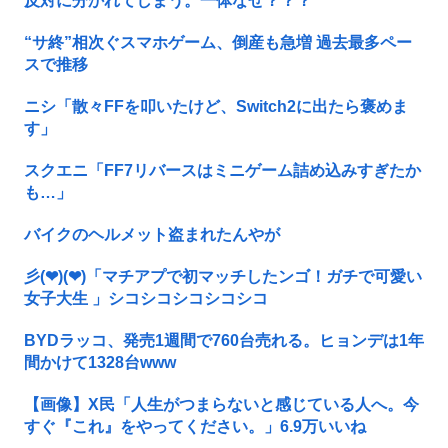
反対に分かれてしまう。一体なぜ？？？
“サ終”相次ぐスマホゲーム、倒産も急増 過去最多ペー
スで推移
ニシ「散々FFを叩いたけど、Switch2に出たら褒めま
す」
スクエニ「FF7リバースはミニゲーム詰め込みすぎたか
も…」
バイクのヘルメット盗まれたんやが
彡(❤︎)(❤︎)「マチアプで初マッチしたンゴ！ガチで可愛い
女子大生 」シコシコシコシコシコ
BYDラッコ、発売1週間で760台売れる。ヒョンデは1年
間かけて1328台www
【画像】X民「人生がつまらないと感じている人へ。今
すぐ『これ』をやってください。」6.9万いいね