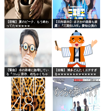
【悲報】 夏のピーク、もう終わ
【日向坂46】 まさかの楽曲も披
ってたｗｗｗｗｗ
露！『三期生LIVE』愛知公演の
レポがこちら
【緊急】 今の若者に急増してい
【吉報】 博多どんたくエチすぎ
る『コレ』依存、めちゃくちゃ
るｗｗｗｗｗｗｗｗｗｗｗｗｗ
深刻な模様w w w w w w w w w w
ｗｗ