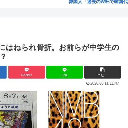
韓国人「過去のW杯で韓国代表
全崩...
旧安倍派、高市の重用により復
み ...
韓国人「日本メディアが200
福岡県議会「みかじめ料」自民
大人気声優水瀬いのりさんの
車にはねられ骨折。お前らが中学生の
15歳少女に性的暴行した5
？
【海外の反応】 アルゼンチン協
ジャンポケ斉藤の弁護士「ロケ
Pocket
LINE
コピー
「飯塚幸三は上級国民だから逮
2026.05.11 11:47
前
ジョジョ3部のスタンド、パ
員の...
高市早苗が全裸でガニ股オ●ニー
！」...
海外「日本人はなんて気高いん
...
海外「子宮頸部には神経がない
b...
【愛知・長久手市】ジブリパー