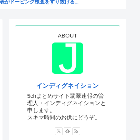
がドーピング検査をすり抜ける...
権へ！ 「萩生田幹事長」案が...
2年ワールドカップ韓国準決勝...
党県議団の幹部から約2000...
ABOUT
X乗っ取り事件、いまだに未解決
4歳、明らかにケンモメン
会、FIFA会長に確固たる...
バスには運転手いた。常識的に...
捕されない」は間違いだった…...
インディグネイション
ワーが色々おかしいwww
5chまとめサイト翡翠速報の管
理人・インディグネイションと
してる動画 or 高市早苗...
申します。
だ！」 英高級紙も驚愕した極...
スキマ時間のお供にどうぞ。
ので痛みは感じませんよ」医者...
クに新施設誕生へ 「風の谷の...