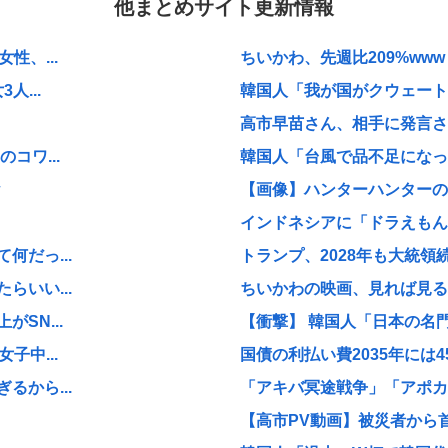
他まとめサイト更新情報
性、...
ちいかわ、先週比209%www
...
韓国人「我が国がクウェート戦
高市早苗さん、相手に発言さ
コワ...
韓国人「台風で品不足になった
【画像】ハンターハンターの新
インドネシアに「ドラえもん
だっ...
トランプ、2028年も大統領
いい...
ちいかわの映画、見れば見る
SN...
【衝撃】 韓国人「日本の名
子中...
国債の利払い費2035年には
から...
「アキバ冥途戦争」「アポカリ
【高市PV動画】被災者から首