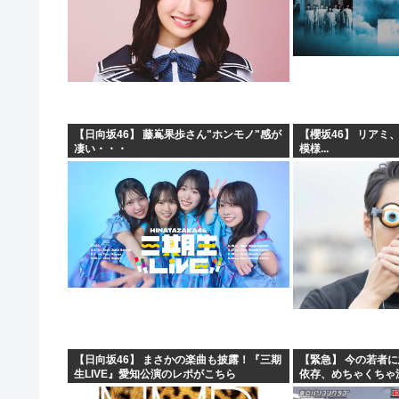
【日向坂46】 藤嶌果歩さん"ホンモノ"感が
【櫻坂46】 リアミ
凄い・・・
模様...
【日向坂46】 まさかの楽曲も披露！『三期
【緊急】 今の若者
生LIVE』愛知公演のレポがこちら
依存、めちゃくちゃ深刻
w w w w w