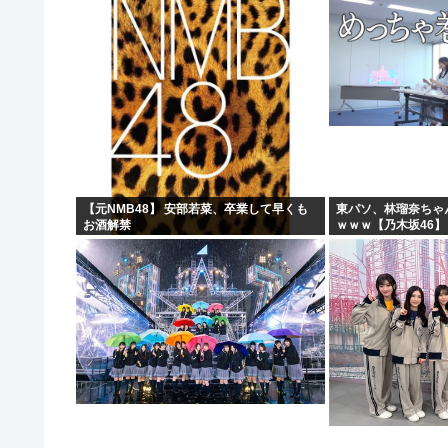
【元NMB48】 安部若菜、卒業して早くも
東パソ、林瑠奈ちゃ
お酒解禁
ｗｗｗ【乃木坂46】