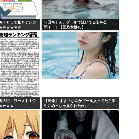
おうとして私とケンカ
与田ちゃん、プールで泳いでる姿を公
ｗｗｗｗｗｗ
開！！！【元乃木坂46】
理大臣、ワースト１位
【画像】 まま「なんかプール入ってたら学
ｗｗｗｗ
生にめっちゃ見られたw」