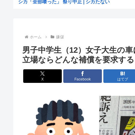
シカ「全部喰った」 祭り中止 | シカたない
国連事務総長「お金がありません。このままでは国連が完
「非常に残念」高市総理と面会決定も…発言不可、握手の
大阪の花火大会、民度がレベチwww
ホーム
嫌儲
［社説］永住厳格化で外国人の定着意欲をそぐな
男子中学生（12）女子大生の
KーPOPアイドル、「BABYMONSTER」「ILLI...
立場ならどんな補償を要求する
【画像】久保πボインボイン
ドイツ、猛暑による死者が9600人に
X
Facebook
はてブ
【NASA開発】3,980円の冷感ポンチョ、-15℃の謳...
【悲報】わいの婚約者の実家、キチゲエすぎて破談寸
【イオンモール熊本】 一転して話が変わってくる「従業
人んちで宅飲みワイ「ゴムある？」家主の女さん「はぁ？
世界のケイスケ・ホンダ「ラーメン700円は安すぎる！20
【悲報】人気アニメ「メイドインアビス」、主題歌にVTu