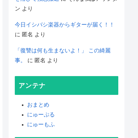
ン
より
今日イシバシ楽器からギターが届く！！
に
匿名
より
「復讐は何も生まないよ！」 この綺麗
事。
に
匿名
より
アンテナ
おまとめ
にゅーぷる
にゅーもふ