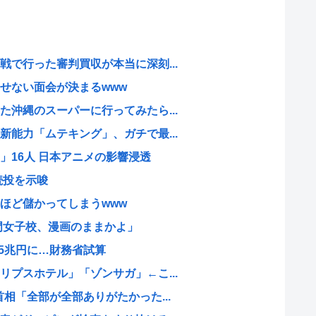
で行った審判買収が本当に深刻...
せない面会が決まるwww
沖縄のスーパーに行ってみたら...
能力「ムテキング」、ガチで最...
」16人 日本アニメの影響浸透
続投を示唆
ほど儲かってしまうwww
門女子校、漫画のままかよ」
45兆円に…財務省試算
プスホテル」「ゾンサガ」←こ...
相「全部が全部ありがたかった...