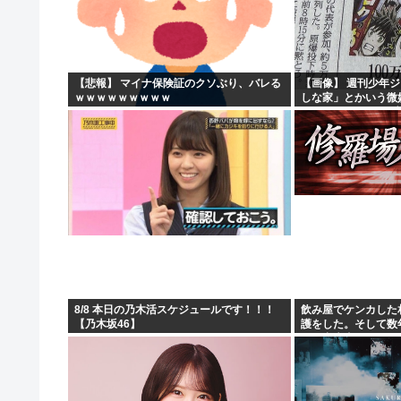
【緊急高市速報】ガス警報器、受注停止。
【熊本地震】イオンモール熊本 従業員の避難誘導で、社
わいせつな行為疑いで逮捕 エジプト国籍の男性を不起訴
【悲報】 マイナ保険証のクソぶり、バレる
【画像】 週刊少年
ｗｗｗｗｗｗｗｗｗ
しな家」とかいう微
海外「海外発祥なのに、今では日本で定着してるものって
にしたせいで100万
8/8 本日の乃木活スケジュールです！！！
飲み屋でケンカした
【乃木坂46】
護をした。そして数
せる出来事が…