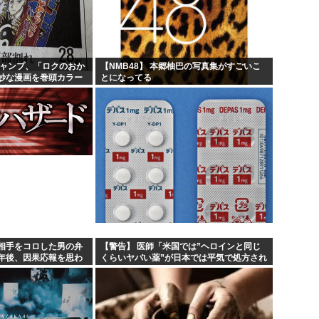
ちいかわのモモンガ、逝く模
内規...
4時だから窓から4回安倍晋
処分...
【画像】今期の覇権アニメが『
ジャンプ、「ロクのおか
【NMB48】 本郷柚巴の写真集がすごいこ
妙な漫画を巻頭カラー
とになってる
何？...
トランプの支持率低迷中の共和
部切る
相手をコロした男の弁
【警告】 医師「米国では”ヘロインと同じ
年後、因果応報を思わ
くらいヤバい薬”が日本では平気で処方され
てる」