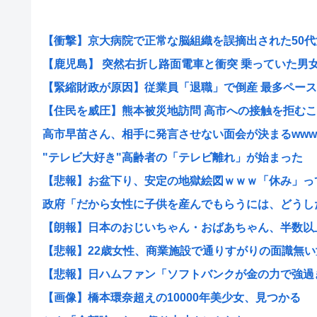
【衝撃】京大病院で正常な脳組織を誤摘出された50代女
【鹿児島】 突然右折し路面電車と衝突 乗っていた男女3人
【緊縮財政が原因】従業員「退職」で倒産 最多ペース
【住民を威圧】熊本被災地訪問 高市への接触を拒むこの
高市早苗さん、相手に発言させない面会が決まるwww
"テレビ大好き"高齢者の「テレビ離れ」が始まった
【悲報】お盆下り、安定の地獄絵図ｗｗｗ「休み」って何
政府「だから女性に子供を産んでもらうには、どうしたら
【朗報】日本のおじいちゃん・おばあちゃん、半数以上が
【悲報】22歳女性、商業施設で通りすがりの面識無い女
【悲報】日ハムファン「ソフトバンクが金の力で強過ぎる
【画像】橋本環奈超えの10000年美少女、見つかる