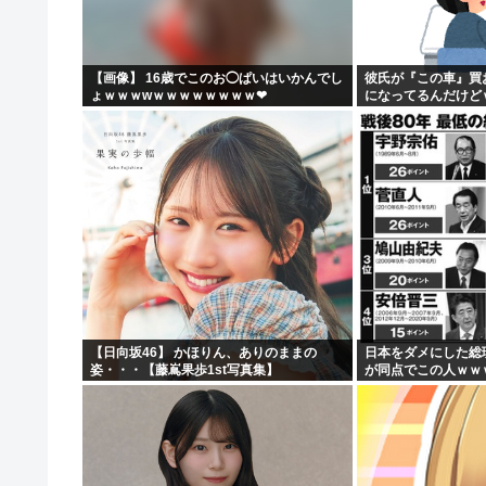
【画像】 16歳でこのお◯ぱいはいかんでし
彼氏が『この車』買
ょｗｗｗwｗｗｗｗｗｗｗｗ❤
になってるんだけど
【日向坂46】 かほりん、ありのままの
日本をダメにした総
姿・・・【藤嶌果歩1st写真集】
が同点でこの人ｗｗ