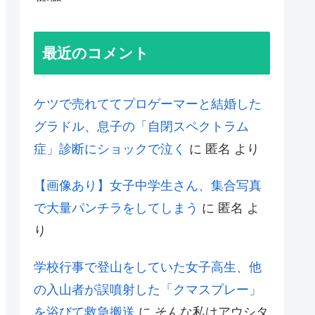
最近のコメント
ケツで売れててプロゲーマーと結婚した
グラドル、息子の「自閉スペクトラム
症」診断にショックで泣く
に
匿名
より
【画像あり】女子中学生さん、集合写真
で大量パンチラをしてしまう
に
匿名
よ
り
学校行事で登山をしていた女子高生、他
の入山者が誤噴射した「クマスプレー」
を浴びて救急搬送
に
そんな私はアウシタ