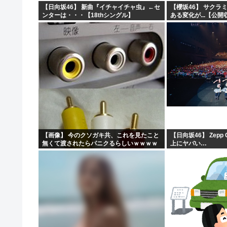
【日向坂46】 新曲『イチャイチャ虫』←セ
【櫻坂46】 サクラ
ンターは・・・【18thシングル】
ある変化が...【公
【画像】 今のクソガキ共、これを見たこと
【日向坂46】 Zepp
無くて渡されたらパニクるらしいｗｗｗｗ
上にヤバい…
ｗｗｗｗｗｗｗｗｗ