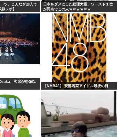
ミーツ、こんなぎ加入で
日本をダメにした総理大臣、ワースト１位
開収録レポ】
が同点でこの人ｗｗｗｗｗｗ
 Osaka、客席が想像以
【NMB48】 安部若菜アイドル最後の日