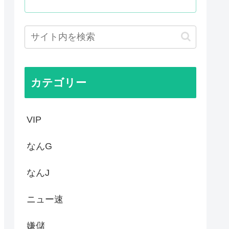
様
三連呼した
天幕シャドウガール』に決まっ...
党、中間選挙では「民主党はも...
カテゴリー
VIP
なんG
なんJ
ニュー速
嫌儲