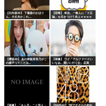
【日向坂46】 下着姿のかほり
【悲報】 有吉、一般人に「ド正
ん、大丈夫かこれ…
論」を叩きつけて炎上ｗｗｗｗ
ｗｗｗｗ
【櫻坂46】 あの幸阪茉里乃がこ
【画像】 ワイ「アルファードい
の様子ってことは...
いなあ。買いに行くか」店員
「ほいっ見積もりな！」ワイ
「金額おかしくね？」←お前ら
もそう思うよな？？？？？
【画像】 「キム兄」こと芸人・
【NMB48】 TIFでまさかの初め