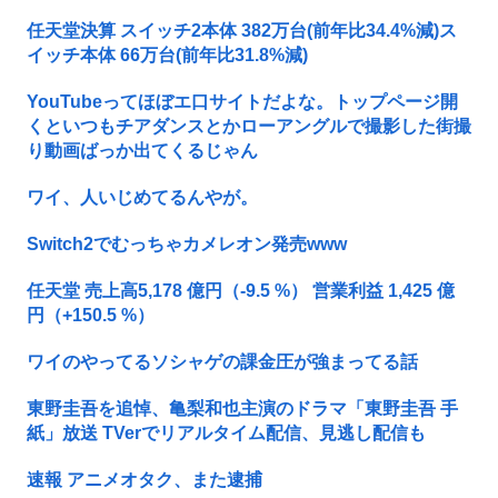
任天堂決算 スイッチ2本体 382万台(前年比34.4%減)ス
イッチ本体 66万台(前年比31.8%減)
YouTubeってほぼエ口サイトだよな。トップページ開
くといつもチアダンスとかローアングルで撮影した街撮
り動画ばっか出てくるじゃん
ワイ、人いじめてるんやが。
Switch2でむっちゃカメレオン発売www
任天堂 売上高5,178 億円（-9.5 %） 営業利益 1,425 億
円（+150.5 %）
ワイのやってるソシャゲの課金圧が強まってる話
東野圭吾を追悼、亀梨和也主演のドラマ「東野圭吾 手
紙」放送 TVerでリアルタイム配信、見逃し配信も
速報 アニメオタク、また逮捕