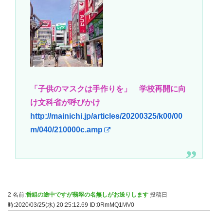
「子供のマスクは手作りを」 学校再開に向
け文科省が呼びかけ
http://mainichi.jp/articles/20200325/k00/00
m/040/210000c.amp
2 名前:
番組の途中ですが翡翠の名無しがお送りします
投稿日
時:2020/03/25(水) 20:25:12.69
ID:0RmMQ1MV0