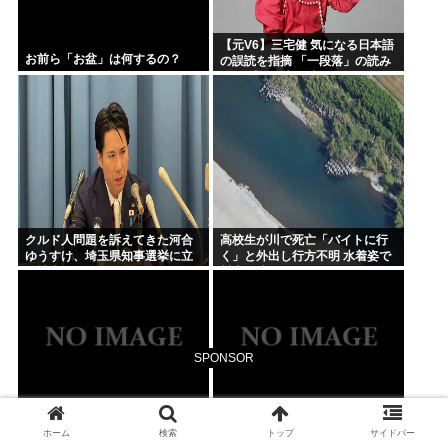
【元V6】三宅健 気になる日本語
お前ら「お盆」は何するの？
の誤読を指摘 「一段落」の読み
は？ 「使い方間違ってるんだよ
なとか」
クルド人問題を訴えてきた河合
高校生が川で死亡「バイトに行
ゆうすけ、埼玉県知事選挙に立
く」と外出し行方不明 水着姿で
候補表明www
川底に沈んでいるのを発見
SPONSOR
ホーム
検索
トップ
サイドバー
Switch『魔法少女ノ魔女裁判』
コロナ禍における「GOTOトラ