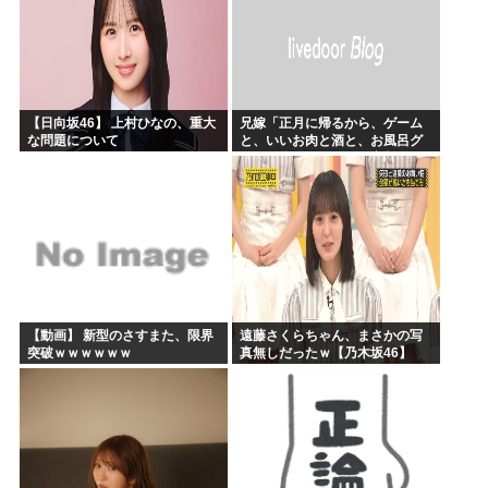
【日向坂46】 上村ひなの、重大
兄嫁「正月に帰るから、ゲーム
な問題について
と、いいお肉と酒と、お風呂グ
ッズの準備しとけよ」寝起きの
私「知るかボケ」兄嫁「キィィ
ィィー！！！！」私「あ…」
【動画】 新型のさすまた、限界
遠藤さくらちゃん、まさかの写
突破ｗｗｗｗｗｗ
真無しだったｗ【乃木坂46】