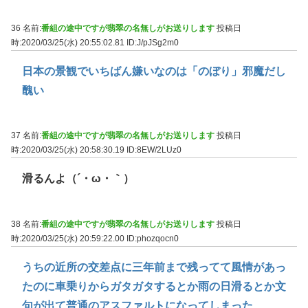
36 名前:
番組の途中ですが翡翠の名無しがお送りします
投稿日
時:2020/03/25(水) 20:55:02.81
ID:J/pJSg2m0
日本の景観でいちばん嫌いなのは「のぼり」邪魔だし
醜い
37 名前:
番組の途中ですが翡翠の名無しがお送りします
投稿日
時:2020/03/25(水) 20:58:30.19
ID:8EW/2LUz0
滑るんよ（´・ω・｀）
38 名前:
番組の途中ですが翡翠の名無しがお送りします
投稿日
時:2020/03/25(水) 20:59:22.00
ID:phozqocn0
うちの近所の交差点に三年前まで残ってて風情があっ
たのに車乗りからガタガタするとか雨の日滑るとか文
句が出て普通のアスファルトになってしまった