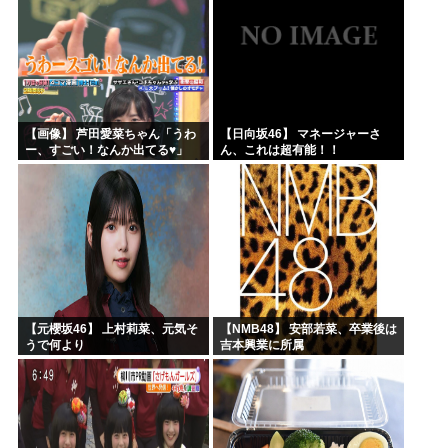
【画像】 芦田愛菜ちゃん「うわ
【日向坂46】 マネージャーさ
ー、すごい！なんか出てる♥」
ん、これは超有能！！
【元櫻坂46】 上村莉菜、元気そ
【NMB48】 安部若菜、卒業後は
うで何より
吉本興業に所属