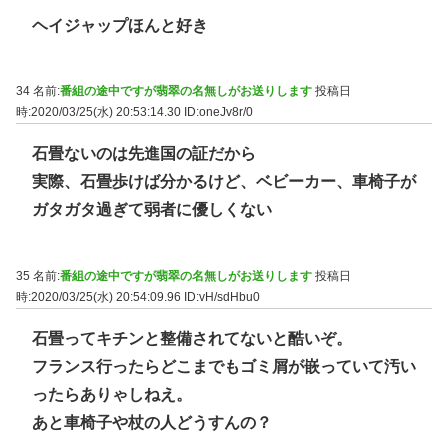
ヘイジャップほんと好き
34 名前:
番組の途中ですが翡翠の名無しがお送りします
投稿日
時:2020/03/25(水) 20:53:14.30
ID:oneJv8r/0
石畳ないのは先進国の証だから
実際、石畳歩けば分かるけど、ベビーカー、車椅子が
ガタガタ過ぎて弱者に優しくない
35 名前:
番組の途中ですが翡翠の名無しがお送りします
投稿日
時:2020/03/25(水) 20:54:09.96
ID:vH/sdHbu0
石畳ってキチンと整備されてないと酷いぞ。
フランス行ったらどこまでもゴミ屑が嵌っていて汚い
ったらありゃしねえ。
あと車椅子や杖の人どうすんの？