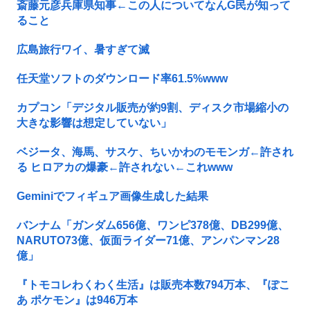
斎藤元彦兵庫県知事←この人についてなんG民が知って
ること
広島旅行ワイ、暑すぎて滅
任天堂ソフトのダウンロード率61.5%www
カプコン「デジタル販売が約9割、ディスク市場縮小の
大きな影響は想定していない」
ベジータ、海馬、サスケ、ちいかわのモモンガ←許され
る ヒロアカの爆豪←許されない←これwww
Geminiでフィギュア画像生成した結果
バンナム「ガンダム656億、ワンピ378億、DB299億、
NARUTO73億、仮面ライダー71億、アンパンマン28
億」
『トモコレわくわく生活』は販売本数794万本、『ぽこ
あ ポケモン』は946万本