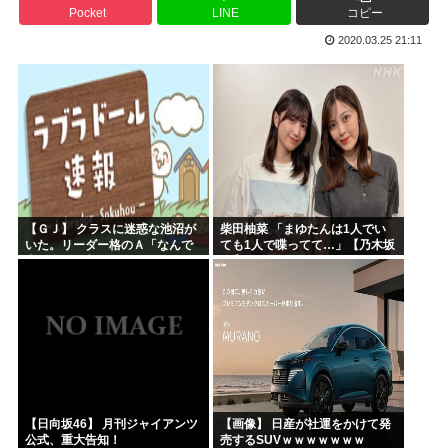
Pocket
LINE
コピー
ヤニねこさん、BPOが動く
2020.03.25 21:11
ガンダムSEEDの新台パチ●コ、またコケるwww
高市早苗熊本視察PVを映像ディレクターが本気で分析した結...
みいちゃんのモデルになった人は性格がいいらしい。
来週のハンターハンタータイソンとツベッパ王子TSK17に...
『ヤニねこ』の喫煙や覚醒剤の注射シーン、青少年への影響を...
【ＧＪ】 クラスに迷惑な池沼が
柴田柚菜 「まゆたんは1人でい
いた。リーダー格のＡ「なんで
ても1人で喋ってて…」【乃木坂
支援学級に入れないんです
46】
か？」先生「背の高い低いと同
じで、これも個性なの！差別は...
【日向坂46】 月刊ジャイアンツ
【画像】 日産が社運をかけて発
公式、重大告知！
売するSUVｗｗｗｗｗｗｗ