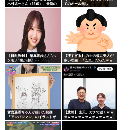
木村祐一さん（63歳）、最新の
てのオール無し
松本人志さんとのツーショット
が完全に別人だとネット騒然！
「マジで誰かわからん」...
【日向坂46】 藤嶌果歩さん"ホ
【凄すぎる】 力士の嫁に美人が
ンモノ"感が凄い・・・
多い理由→「これ」だったｗｗ
ｗｗｗｗｗ
賀喜遥香ちゃんが描いた映画
【悲報】 楽天、ガチで逝くｗｗ
「アンパンマン」のイラストが
ｗｗｗｗｗｗｗｗｗｗｗｗｗｗ
上手すぎる！！！【乃木坂46】
ｗｗｗｗ