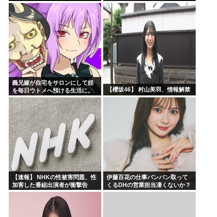
義兄嫁が自宅をサロンにして姪
【櫻坂46】 村山美羽、情報解禁
を毎日ウトメへ預ける生活に。
数年後、そのツケが一気に回っ
てきて…
【速報】 NHKの性被害問題、性
伊藤百花の仕事バンバン取って
加害した番組出演者が衝撃告
くるDHの営業担当凄くないか？
白！
今年のボーナス凄いことになり
そう！！【AKB48いともも】