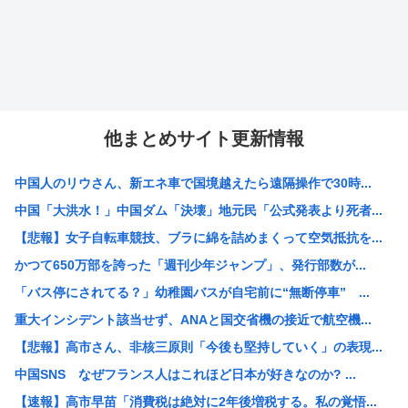
他まとめサイト更新情報
中国人のリウさん、新エネ車で国境越えたら遠隔操作で30時...
中国「大洪水！」中国ダム「決壊」地元民「公式発表より死者...
【悲報】女子自転車競技、ブラに綿を詰めまくって空気抵抗を...
かつて650万部を誇った「週刊少年ジャンプ」、発行部数が...
「バス停にされてる？」幼稚園バスが自宅前に“無断停車” ...
重大インシデント該当せず、ANAと国交省機の接近で航空機...
【悲報】高市さん、非核三原則「今後も堅持していく」の表現...
中国SNS なぜフランス人はこれほど日本が好きなのか? ...
【速報】高市早苗「消費税は絶対に2年後増税する。私の覚悟...