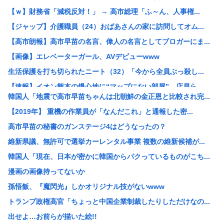
【ｗ】財務省「減税反対！」 → 高市総理「ふ～ん、人事権...
【ジャップ】介護職員（24）おばあさんの家に訪問してオム...
【高市朗報】高市早苗の名言、偉人の名言としてブロガーにま...
【画像】エレベーターガール、AVデビューwww
生活保護を打ち切られたニート（32）「今から全員ぶっ殺し...
【速報】イオン熊本の爆心地に“マップにない部屋” 店員ら...
韓国人「地震で高市早苗ちゃんは北朝鮮の金正恩と比較され完...
be[662593167]⇦こいつ中国のことが好きすぎて...
【2019年】 重機の作業員が「なんだこれ」と通報した密...
元キャバ嬢のMINAさん（みなちゃん）が配信中に亡くなっ...
高市早苗の秘書のガンステージ4はどうなったの？
【衝撃】NHK職員が番組出演タレントから性被害←これ！
維新県議、無許可で選挙カーレンタル事業 複数の維新候補が...
中国政府、強烈な不満を表明「泥棒が『泥棒を捕まえろ』と叫...
韓国人「現在、日本が密かに韓国からパクっているものがこち...
【速報】 記者「中革連は食料品消費税ゼロを公約に掲げてい...
漫画の画像持ってないか
高市総理の非核三原則「堅持しながら」→「堅持しつつ」→「...
孫悟飯、『魔閃光』しかオリジナル技がないwww
「盗人たけだけしい」中国国防省が防衛白書に反発 「日本の...
トランプ政権高官「ちょっと中国企業制裁したりしただけなの...
【悲報】なんでお前らチクニーしないの？
出せよ…お前らが描いた絵!!
【悲報】リュウジ氏、冷やし中華を「あり得ないほどダルい」...