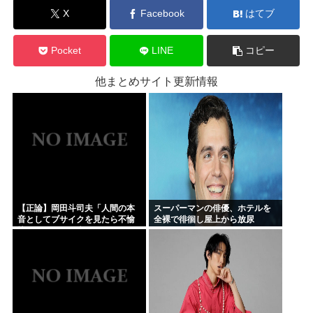
X
Facebook
はてブ
Pocket
LINE
コピー
他まとめサイト更新情報
【正論】岡田斗司夫「人間の本
スーパーマンの俳優、ホテルを
音としてブサイクを見たら不愉
全裸で徘徊し屋上から放尿
快になる。この責任をどうとる
んだ」