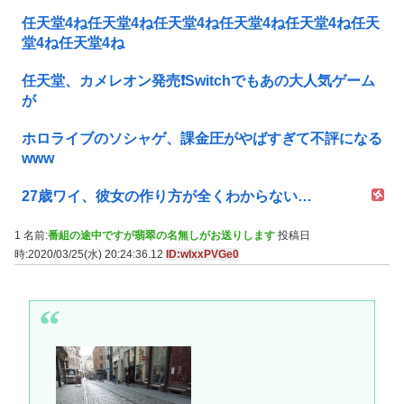
任天堂4ね任天堂4ね任天堂4ね任天堂4ね任天堂4ね任天
堂4ね任天堂4ね
任天堂、カメレオン発売❗Switchでもあの大人気ゲーム
が
ホロライブのソシャゲ、課金圧がやばすぎて不評になる
www
27歳ワイ、彼女の作り方が全くわからない…
1 名前:
番組の途中ですが翡翠の名無しがお送りします
投稿日
時:2020/03/25(水) 20:24:36.12
ID:wlxxPVGe0