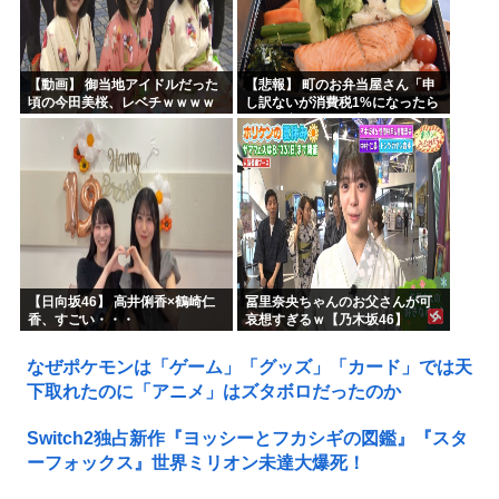
【動画】 御当地アイドルだった
【悲報】 町のお弁当屋さん「申
頃の今田美桜、レベチｗｗｗｗ
し訳ないが消費税1%になったら
ｗｗｗｗｗｗｗｗｗｗｗｗｗｗ
その分商品代を値上げするわ」
【日向坂46】 高井俐香×鶴崎仁
冨里奈央ちゃんのお父さんが可
香、すごい・・・
哀想すぎるｗ【乃木坂46】
なぜポケモンは「ゲーム」「グッズ」「カード」では天
下取れたのに「アニメ」はズタボロだったのか
Switch2独占新作『ヨッシーとフカシギの図鑑』『スタ
ーフォックス』世界ミリオン未達大爆死！