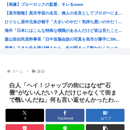
【画像】ブルーロックの監督、キレるwww
【悲報】みいちゃん作者「みいちゃん母は障害者なので自分が...
【高市朗報】高市早苗の名言、偉人の名言としてブロガーにま...
「コンビニ、馬鹿にすんなよ」→あのオーナー夫婦、不起訴ｗ...
ひぐらし原作北条沙都子「大きいのやだ！気持ち悪いのやだ！...
“映像化不可”と言われた渡辺淳一の問題作を実娘が映画化 ...
海外「日本にはこんな特殊な標識があるんだけど皆は見たこと...
野獣先輩、中国で市民権を得る
森山前自民党幹事長「日中首脳会談の写真を高市が勝手にSN...
高市早苗政府「外国人は生活保護法の対象にならない」
突進してきた牛を跳び越えたら、牛が固まって動かなくなった...
日本政府、通信監視へ 「トクリュウ対策」
バトル漫画の主人公でライバルがいないキャラ、存在しない
週刊少年ジャンプ、発行部数100万部割れ
ホーム
嫌儲
小泉進次郎、自衛隊の退役軍人への「支援庁」新設を検討
日本政府、通信監視へ 「トクリュウ対策」
白人「ヘイ！ジャップの街にはなぜ”石
みい山作者「消せ消せ消せ消せ消せ消せ消せ消せ！」
畳”がないんだい？人だけじゃなくて街ま
で醜いんだね」何も言い返せんかったわ…
ヤニねこ、BPOで問題視されるwww
海外「日本の電車旅で最高に気分を上げてくれるものがコレ！...
福島県民「え！？俺らへの復興支援は一時停止する感じ！？」...
X
Facebook
はてブ
韓国人「韓国が熊本地震で飲料水1万本送ったら日本人は韓国...